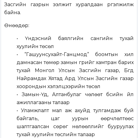
Засгийн газрын ээлжит хуралдаан үргэлжилж
байна.
Өнөөдөр:
• Үндэсний баялгийн сангийн тухай
хуулийн төсөл
• “Гашуунсухайт-Ганцмод” боомтын хил
дамнасан төмөр замын гүүрийг хамтран барих
тухай Монгол Улсын Засгийн газар, Бүгд
Найрамдах Хятад Ард Улсын Засгийн газар
хоорондын хэлэлцээрийн төсөл
• Замын-Үүд, Алтанбулаг чөлөөт бүсийн үйл
ажиллагааны талаар
• Уламжлалт мал аж ахуйд тулгамдаж буй
байгаль, цаг уурын өөрчлөлтөөс
шалтгаалсан сөрөг нөлөөллийг бууруулах
тухай хуулийн төслийн талаар