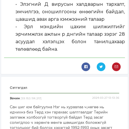
• Элэгний Д вирусын халдварын тархалт,
эмчилгээ, оношилгооны өнөөгийн байдал,
цаашид авах арга хэмжээний талаар
• Эрүүл мэндийн цахим шилжилтийг
эрчимжүүлэх ажлын үр дүнгийн талаар зэрэг 28
асуудал хэлэлцэх болон танилцахаар
төлөвлөөд байна.
Сэтгэгдэл
Зочин
2024-03-27 13:13:36
[59.153.114.217]
Сан шиг юм байгуулна Нэг нь хураалаа ч,нөгөө нь
идчихнэ биз Төрд хэн гарахаас шалтгаалдаг Төрийн
залгамж холбоогүй тогтворгүй байдал Төрд засаг
солигдлоо ч хөрөнгө мөнгө шамшигдах боломжгүй
тогтолцоог бий болгох хэрэгтэй 1992-1993 оных засагт