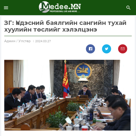
ЗГ: Үндэсний баялгийн сангийн тухай
хуулийн төслийг хэлэлцэнэ
Aдмин / Улстөр
2024.03.27