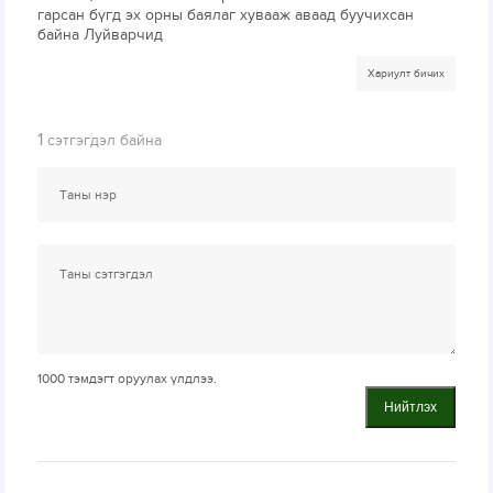
гарсан бүгд эх орны баялаг хувааж аваад буучихсан
байна Луйварчид
Хариулт бичих
1
сэтгэгдэл байна
1000
тэмдэгт оруулах үлдлээ.
Нийтлэх