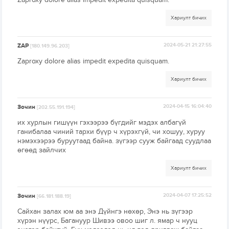
Хариулт бичих
ZAP
2024-05-21 21:27:55
[180.149.96.203]
Zaproxy dolore alias impedit expedita quisquam.
Хариулт бичих
Зочин
2024-04-15 16:04:40
[202.55.191.194]
их хурлын гишүүн гэхээрээ бүгдийг мэдэх албагүй
ганибалаа чиний тархи бүүр ч хүрэхгүй, чи хошуу, хуруу
нэмэхээрээ буруутаад байна. зүгээр сууж байгаад суудлаа
өгөөд зайлчих
Хариулт бичих
Зочин
2024-04-07 17:25:52
[66.181.188.19]
Сайхан залах юм аа энэ Дүйнгэ нөхөр, Энэ нь зүгээр
хүрэн нүүрс, Багануур Шивээ овоо шиг л. ямар ч нууц