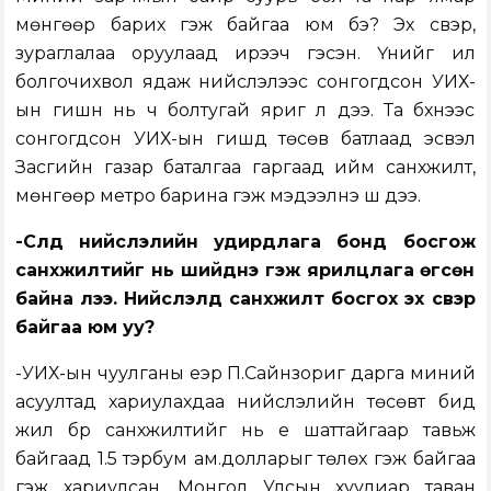
мөнгөөр барих гэж байгаа юм бэ? Эх үүсвэр,
зураглалаа оруулаад ирээч гэсэн. Үүнийг ил
болгочихвол ядаж нийслэлээс сонгогдсон УИХ-
ын гишүүн нь ч болтугай яриг л дээ. Та бүхнээс
сонгогдсон УИХ-ын гишүүд төсөв батлаад эсвэл
Засгийн газар баталгаа гаргаад ийм санхүүжилт,
мөнгөөр метро барина гэж мэдээлнэ шүү дээ.
-Сүүлд нийслэлийн удирдлага бонд босгож
санхүүжилтийг нь шийднэ гэж ярилцлага өгсөн
байна лээ. Нийслэлд санхүүжилт босгох эх үүсвэр
байгаа юм уу?
-УИХ-ын чуулганы үеэр П.Сайнзориг дарга миний
асуултад хариулахдаа нийслэлийн төсөвт бид
жил бүр санхүүжилтийг нь үе шаттайгаар тавьж
байгаад 1.5 тэрбум ам.долларыг төлөх гэж байгаа
гэж хариулсан. Монгол Улсын хуулиар таван