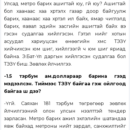
Улсад метро барих ашигтай юу, үгүй юу? Ашигтай
бол хаанаас хаа хүртэлх газар доор байгуулж
барих, хаанаас хаа хүртэл ил байх, ямар чиглэлд
барих, яавал эдийн засгийн ашигтай байх вэ
гэсэн судалгаа хийлгэсэн. Гэтэл үүнийг хотын
асуудал хариуцсан өнөөгийн хүмүүс ТЭЗҮ
хийчихсэн юм шиг, хийлгээгүй ч юм шиг яриад
байна. Э.Бат-Үүл даргын хийлгэсэн судалгаа бол
ТЭЗҮ биш. Зөвлөх үйлчилгээ.
-1.5 тэрбум ам.доллараар барина гээд
мэдээлсэн. Тиймээс ТЭЗҮ байгаа гэж ойлгоод
байгаа шүү дээ?
-Үгүй. Саяхан 181 тэрбум төгрөгөөр зөвлөх
үйлчилгээний олон улсын нээлттэй тендер
зарласан. Метро барих ажил эхлэлийн шатандаа
явж байхад метроны нийт зардал, санхүүжилтийг