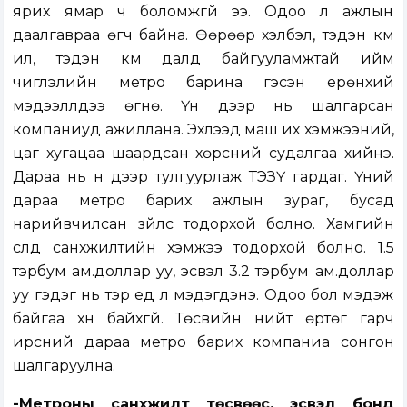
ярих ямар ч боломжгүй ээ. Одоо л ажлын
даалгавраа өгч байна. Өөрөөр хэлбэл, тэдэн км
ил, тэдэн км далд байгууламжтай ийм
чиглэлийн метро барина гэсэн ерөнхий
мэдээллүүдээ өгнө. Үүн дээр нь шалгарсан
компаниуд ажиллана. Эхлээд маш их хэмжээний,
цаг хугацаа шаардсан хөрсний судалгаа хийнэ.
Дараа нь үүн дээр тулгуурлаж ТЭЗҮ гардаг. Үүний
дараа метро барих ажлын зураг, бусад
нарийвчилсан зүйлс тодорхой болно. Хамгийн
сүүлд санхүүжилтийн хэмжээ тодорхой болно. 1.5
тэрбум ам.доллар уу, эсвэл 3.2 тэрбум ам.доллар
уу гэдэг нь тэр үед л мэдэгдэнэ. Одоо бол мэдэж
байгаа хүн байхгүй. Төсвийн нийт өртөг гарч
ирсний дараа метро барих компаниа сонгон
шалгаруулна.
-Метроны санхүүжилт төсвөөс, эсвэл бонд