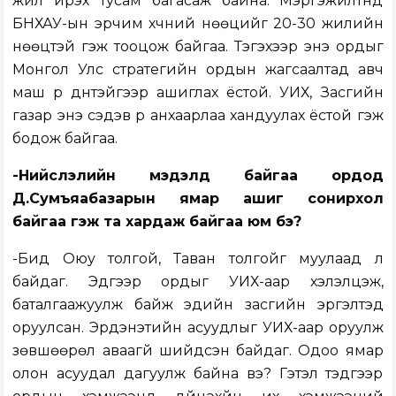
жил ирэх тусам багасаж байна. Мэргэжилтнүүд
БНХАУ-ын эрчим хүчний нөөцийг 20-30 жилийн
нөөцтэй гэж тооцож байгаа. Тэгэхээр энэ ордыг
Монгол Улс стратегийн ордын жагсаалтад авч
маш үр дүнтэйгээр ашиглах ёстой. УИХ, Засгийн
газар энэ сэдэв рүү анхаарлаа хандуулах ёстой гэж
бодож байгаа.
-Нийслэлийн мэдэлд байгаа ордод
Д.Сумъяабазарын ямар ашиг сонирхол
байгаа гэж та хардаж байгаа юм бэ?
-Бид Оюу толгой, Таван толгойг муулаад л
байдаг. Эдгээр ордыг УИХ-аар хэлэлцэж,
баталгаажуулж байж эдийн засгийн эргэлтэд
оруулсан. Эрдэнэтийн асуудлыг УИХ-аар оруулж
зөвшөөрөл аваагүй шийдсэн байдаг. Одоо ямар
олон асуудал дагуулж байна вэ? Гэтэл тэдгээр