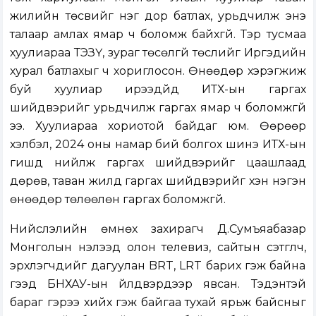
жилийн төсвийг нэг дор батлах, урьдчилж энэ
талаар амлах ямар ч боломж байхгүй. Тэр тусмаа
хуулиараа ТЭЗҮ, зураг төсөлгүй төслийг Иргэдийн
хурал батлахыг ч хориглосон. Өнөөдөр хэрэгжиж
буй хуулиар ирээдүйд ИТХ-ын гаргах
шийдвэрийг урьдчилж гаргах ямар ч боломжгүй
ээ. Хуулиараа хориотой байдаг юм. Өөрөөр
хэлбэл, 2024 оны намар бий болгох шинэ ИТХ-ын
гишүүд нийлж гаргах шийдвэрийг цаашлаад
дөрөв, таван жилд гаргах шийдвэрийг хэн нэгэн
өнөөдөр төлөөлөн гаргах боломжгүй.
Нийслэлийн өмнөх захирагч Д.Сумъяабазар
Монголын нэлээд олон телевиз, сайтын сэтгүүлч,
эрхлэгчдийг дагуулан BRT, LRT барих гэж байна
гээд БНХАУ-ын үйлдвэрүүдээр явсан. Тэдэнтэй
бараг гэрээ хийх гэж байгаа тухай ярьж байсныг