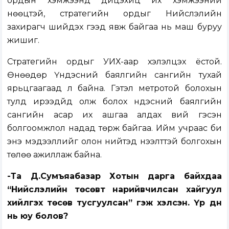
ордын хэмжээнд дүйцэхүйц их хэмжээний
нөөцтэй, стратегийн ордыг Нийслэлийн
захирагч шийдэх гээд явж байгаа нь маш буруу
жишиг.
Стратегийн ордыг УИХ-аар хэлэлцэх ёстой.
Өнөөдөр Үндэсний баялгийн сангийн тухай
ярьцгаагаад л байна. Гэтэл метротой болохын
тулд ирээдүйд олж болох үндэсний баялгийн
сангийн асар их ашгаа алдах вий гэсэн
болгоомжлол надад төрж байгаа. Ийм учраас би
энэ мэдээллийг олон нийтэд нээлттэй болгохын
төлөө ажиллаж байна.
-Та Д.Сумъяабазар Хотын дарга байхдаа
“Нийслэлийн төсөвт нарийвчилсан хайгуул
хийлгэх төсөв тусгуулсан” гэж хэлсэн. Үр дүн
нь юу болов?