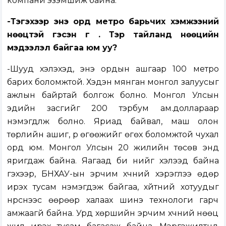
компани эзэмшиж байна.
-Тэгэхээр энэ орд метро барьчих хэмжээний
нөөцтэй гэсэн үг үү. Тэр тайланд нөөцийн
мэдээлэл байгаа юм уу?
-Шууд хэлэхэд, энэ ордын ашгаар 100 метро
барих боломжтой. Хэдэн мянган монгол залуусыг
ажлын байртай болгож болно. Монгол Улсын
эдийн засгийг 200 тэрбум ам.доллараар
нэмэгдүүлж болно. Яриад байвал, маш олон
төрлийн ашиг, үр өгөөжийг өгөх боломжтой чухал
орд юм. Монгол Улсын 20 жилийн төсөв энд
яригдаж байна. Яагаад би үүнийг хэлээд байна
гэхээр, БНХАУ-ын эрчим хүчний хэрэглээ өдөр
ирэх тусам нэмэгдэж байгаа, хүйтний хотуудыг
нүүрснээс өөрөөр халаах шинэ технологи гарч
амжаагүй байна. Урд хөршийн эрчим хүчний нөөц