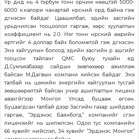
Үр дүнд нь 4 тэрбум тонн орчим нөөцтэй 5000-
6000 к.калори чанартай нүүрсний орд байна гэж
дүгнэсэн байдаг. Цаашилбал, эдийн засгийн
урьдчилсан тооцоолол гаргаж, хөрс хуулалтын
коэффициент нь 2.0. Нэг тонн нүүрсний өөрийн
өртгийг 4 доллар байх боломжтой гэж дүгнэсэн.
Энэ хайгуулын болоод эдийн засгийн үр ашгийг
тооцсон тайланг QMC буюу тухайн үед
Д.Сумъяабазар сайдын зөвлөхөөр ажиллаж
байсан М.Дагвын компани хийсэн байдаг. Энэ
талбай нь цөмийн энергийн хайгуулын тусгай
зөвшөөрөлтэй байсан учир ашиглалтын лиценз
авахгүйгээр Монгол Улсад буцааж өгсөн.
Буцаагдсан талбай дээр Засгийн газар шийдвэр
гаргаж, “Эрдэнэс Баянбогд” компанийг үүсгэн
лицензийг нь шилжүүлсэн. Одоо тус компанийн
66 хувийг нийслэл, 34 хувийг “Эрдэнэс Монгол”