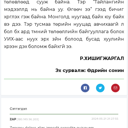
төлөвлөөд сууж байна. Тэр “Тайлангийн
мэдээллүүд нь байна уу. Өгөөч ээ” гээд бичиг
хүргүүлэх гэж байна. Монголд нуугаад байх юу байх
вэ дээ. Тэр тусмаа төрийн нууцад авчихаагүй л
бол бүх ард түмний төлөөллийн байгууллага болох
УИХ-аас нуух эрх зүйн болоод бусад хуулийн
хүрээн дэх боломж байхгүй ээ.
Р.ХИШИГЖАРГАЛ
Эх сурвалж: Өдрийн сонин
Сэтгэгдэл
ZAP
2024-05-21 21:27:55
[180.149.96.203]
Zaproxy dolore alias impedit expedita quisquam.