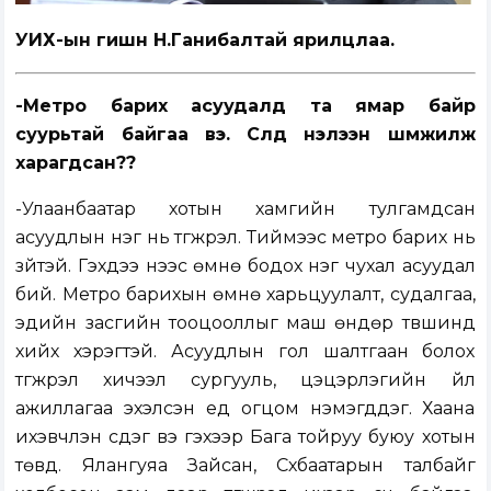
УИХ-ын гишүүн Н.Ганибалтай ярилцлаа.
-Метро барих асуудалд та ямар байр
суурьтай байгаа вэ. Сүүлд нэлээн шүүмжилж
харагдсан??
-Улаанбаатар хотын хамгийн тулгамдсан
асуудлын нэг нь түгжрэл. Тиймээс метро барих нь
зүйтэй. Гэхдээ үүнээс өмнө бодох нэг чухал асуудал
бий. Метро барихын өмнө харьцуулалт, судалгаа,
эдийн засгийн тооцооллыг маш өндөр түвшинд
хийх хэрэгтэй. Асуудлын гол шалтгаан болох
түгжрэл хичээл сургууль, цэцэрлэгийн үйл
ажиллагаа эхэлсэн үед огцом нэмэгддэг. Хаана
ихэвчлэн үүсдэг вэ гэхээр Бага тойруу буюу хотын
төвд. Ялангуяа Зайсан, Сүхбаатарын талбайг