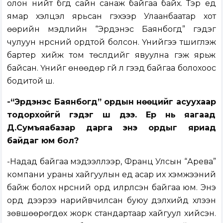
олон нийт бүгд сайн санаж байгаа байх. Тэр үед
ямар хэлцэл ярьсан гэхээр Улаанбаатар хот
өөрийн мэдлийн “Эрдэнэс Баянбогд” гэдэг
чулуун нүүрсний ордтой болсон. Үүнийгээ түшиглэж
бартер хийж том төслүүдийг явуулна гэж ярьж
байсан. Үүнийг өнөөдөр үгүй л гээд байгаа болохоос
бодитой шүү.
-“Эрдэнэс Баянбогд” ордын нөөцийг асуухаар
тодорхойгүй гэдэг шүү дээ. Ер нь яагаад
Д.Сумъяабазар дарга энэ ордыг яриад
байдаг юм бол?
-Надад байгаа мэдээллээр, Франц Улсын “Арева”
компани ураны хайгуулын үед асар их хэмжээний
байж болох нүүрсний орд илрүүлсэн байгаа юм. Энэ
орд дээрээ нарийвчилсан буюу дэлхийд хүлээн
зөвшөөрөгдөх жорк стандартаар хайгуул хийсэн.