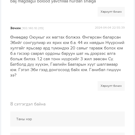
baij magdagui bolood yavchllaa hurdan shalga
Хариулт бичих
Зочин
2024-04-04 22:55:39
[103.140.10.219]
Өнөөдөр Оюукыг их магтах болжээ. Өнгөрсөн баларсан
Эбийг сонгуулиар их ярих юм б.а. 44 их наядын Нүүрсний
хулгайг ярьсаар ард түмэндээ 20 саяыг тарааж болох юм
б.а гэсээр саарал ордоны баруун шат нь дээрээс алга
больж билээ. 1.2 сая тонн нүүрсийг 3 жил зөөсөн Сү.
Батболд дүү хүүхэн, Гаалийн Баатарын хүүг шалгамаар
юм. Гэтэл Эби гээд донгосоод байх юм. Ганибал гишүүн
ээ?
Хариулт бичих
8
сэтгэгдэл байна