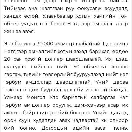
холбосон зам дээр түгжрэл ихээр үүсч байгаа.
Тиймээс энэ шалтгаан руу фокусалж асуудалд
хандах ёстой. Улаанбаатар хотын хамгийн том
объектуудын нэг болох Нэгдүгээр эмнэлэг дээр
жишээ авъя.
Энэ барилга 30.000 ам.метр талбайтай. Цоо шинэ
Нэгдүгээр эмнэлгийг хотын захад барихад ердөө
20 сая хүрэхгүй доллар шаардлагатай. Их, дээд
сургууль нийлсэн нийт 50 объектыг хотоос
гаргаж, төвийн төвлөрлийг бууруулахад нийт нэг
тэрбум ам.доллар шаардлагатай. Үүний дараа
түгжрэл огцом буурна гэдэгт би итгэлтэй байдаг.
Улмаар Монгол Улс барилгын салбартаа нэг
тэрбум ам.доллар оруулж, дэмжсэнээр асар их
ажлын байр шинээр бий болгоно. Үүнийг дагаад
орон сууц худалдан авах чадвартай хүн олноор
бий болно. Дотоодын эдийн засаг тэлнэ.