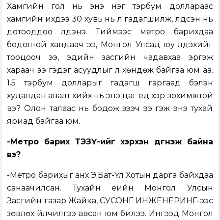
Хамгийн гол нь энэ нэг тэрбум доллараас
хамгийн ихдээ 30 хувь нь л гадагшилж, үлдсэн нь
дотооддоо үлдэнэ. Тиймээс метро барихдаа
бодолтой хандаач ээ, Монгол Улсад юу үлдэхийг
тооцооч ээ, эдийн засгийн чадавхаа эргэж
хараач ээ гэдэг асуудлыг л хөндөж байгаа юм аа.
1.5 тэрбум долларыг гадагш гаргаад бэлэн
худалдан авалт хийх нь энэ цаг үед хэр зохимжтой
вэ? Олон талаас нь бодож үзээч ээ гэж энэ тухай
яриад байгаа юм.
-Метро барих ТЭЗҮ-ийг хэрхэн дүгнэж байна
вэ?
-Метро барихыг анх Э.Бат-Үүл Хотын дарга байхдаа
санаачилсан. Тухайн үеийн Монгол Улсын
Засгийн газар Жайка, СУСОНГ ИНЖЕНЕРИНГ-ээс
зөвлөх үйлчилгээ авсан юм билээ. Ингээд Монгол