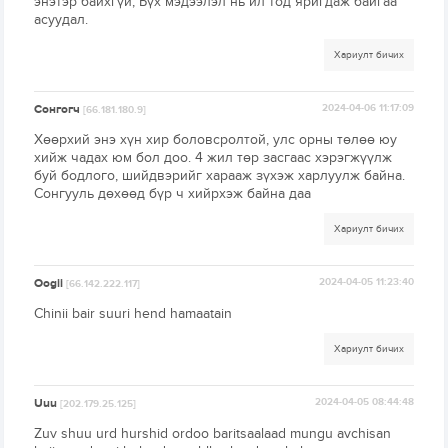
энэтэр байхгүй, Бүх мэдээлэл нь ил тод яригдаж байгаа
асуудал.
Хариулт бичих
Сонгогч
2024-04-06 11:17:09
[66.181.180.9]
Хөөрхий энэ хүн хир боловсролтой, улс орны төлөө юу
хийж чадах юм бол доо. 4 жил төр засгаас хэрэгжүүлж
буй бодлого, шийдвэрийг харааж зүхэж харлуулж байна.
Сонгууль дөхөөд бүр ч хийрхэж байна даа
Хариулт бичих
Oogii
2024-04-05 11:23:40
[66.142.222.117]
Chinii bair suuri hend hamaatain
Хариулт бичих
Uuu
2024-04-05 08:44:48
[202.179.25.125]
Zuv shuu urd hurshid ordoo baritsaalaad mungu avchisan