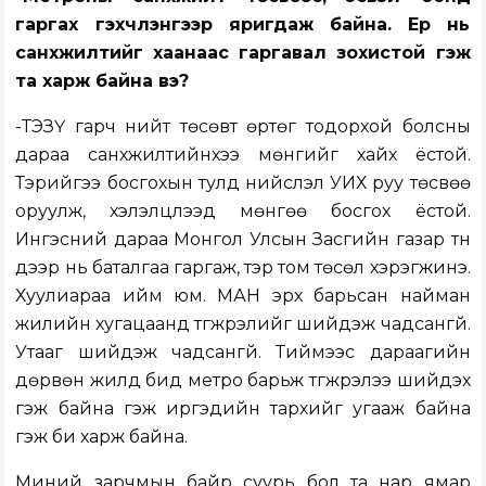
гаргах гэхчлэнгээр яригдаж байна. Ер нь
санхүүжилтийг хаанаас гаргавал зохистой гэж
та харж байна вэ?
-ТЭЗҮ гарч нийт төсөвт өртөг тодорхой болсны
дараа санхүүжилтийнхээ мөнгийг хайх ёстой.
Тэрийгээ босгохын тулд нийслэл УИХ руу төсвөө
оруулж, хэлэлцүүлээд мөнгөө босгох ёстой.
Ингэсний дараа Монгол Улсын Засгийн газар түүн
дээр нь баталгаа гаргаж, тэр том төсөл хэрэгжинэ.
Хуулиараа ийм юм. МАН эрх барьсан найман
жилийн хугацаанд түгжрэлийг шийдэж чадсангүй.
Утааг шийдэж чадсангүй. Тиймээс дараагийн
дөрвөн жилд бид метро барьж түгжрэлээ шийдэх
гэж байна гэж иргэдийн тархийг угааж байна
гэж би харж байна.
Миний зарчмын байр суурь бол та нар ямар