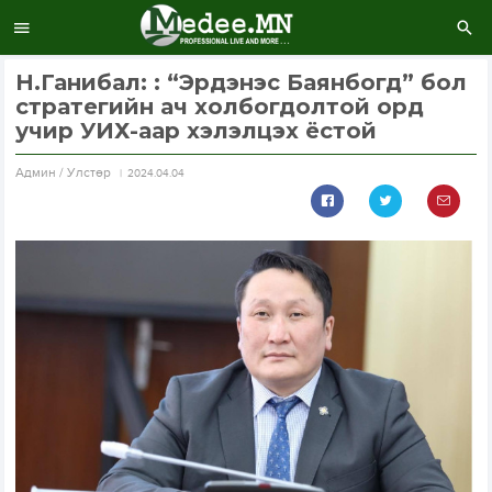
Н.Ганибал: : “Эрдэнэс Баянбогд” бол
стратегийн ач холбогдолтой орд
учир УИХ-аар хэлэлцэх ёстой
Aдмин / Улстөр
2024.04.04