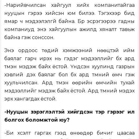
-Нарийвчилсан хайгуул хийх компанитайгаа
нууцын гэрээ хийсэн юм билээ. Тэгэхээр бид
ямар ч мэдээлэлгүй байна. Бүр эсрэгээрээ гадны
компаниуд энэ хайгуулын ажилд хяналт тавьж
байна гэж сонссон.
Энэ ордоос төдий хэмжээний нөөцтэй ийм
баялаг гарч ирэх нь гэдэг мэдээллийг бүх ард
түмэн мэдэж байх ёстой. Үндсэн хуулинд газрын
хэвлий дэх баялаг бол бүх ард түмний өмч гэж
хуульчилсан. Ард түмэн өөрийн өмчийн тухай
мэдээллийг мэдэж байх ёстой. Ард түмний мэдэх
эрх хангагдах ёстой.
-Нууцын зэрэглэлтэй хийгдсэн тэр гэрээг ил
болгох боломжтой юу?
-Би хүсэлт гаргах гээд өнөөдөр бичиг цаасаа