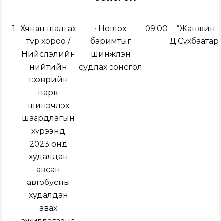
1
Хянан шалгах
· Нотлох
09.00
“Жанжин
түр хороо /
баримтыг
Д.Сүхбаатар
Нийслэлийн
шинжлэн
нийтийн
судлах сонсгол
тээврийн
парк
шинэчлэх
шаардлагын
хүрээнд
2023 онд
худалдан
авсан
автобусны
худалдан
авах
ажиллагаанд