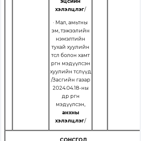
эцсийн
хэлэлцүүлэг
/
·
Мал, амьтны
эм, тэжээлийн
нэмэлтийн
тухай хуулийн
төсөл болон хамт
өргөн мэдүүлсэн
хуулийн төслүүд
/
Засгийн газар
2024.04.18-ны
өдөр өргөн
мэдүүлсэн,
анхны
хэлэлцүүлэг
/
СОНСГОЛ