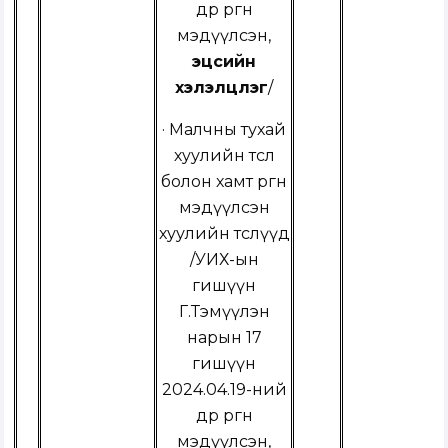
өдөр өргөн
мэдүүлсэн,
эцсийн
хэлэлцүүлэг
/
·
Малчны тухай
хуулийн төсөл
болон хамт өргөн
мэдүүлсэн
хуулийн төслүүд
/
УИХ-ын
гишүүн
Г.Тэмүүлэн
нарын 17
гишүүн
2024.04.19-ний
өдөр өргөн
мэдүүлсэн,