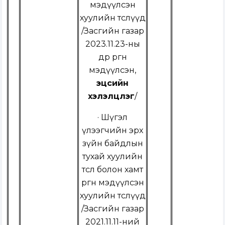
мэдүүлсэн
хуулийн төслүүд
/
Засгийн газар
2023.11.23-ны
өдөр өргөн
мэдүүлсэн,
эцсийн
хэлэлцүүлэг
/
·
Шүгэл
үлээгчийн эрх
зүйн байдлын
тухай хуулийн
төсөл болон хамт
өргөн мэдүүлсэн
хуулийн төслүүд
/
Засгийн газар
2021.11.11-ний