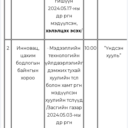
гишүүн
2024.05.17-ны
өдөр өргөн
мэдүүлсэн,
хэлэлцэх эсэх
/
2
Инновац,
·
Мэдээллийн
10.00
“Үндсэн
цахим
технологийн
хууль”
бодлогын
үйлдвэрлэлийг
байнгын
дэмжих тухай
хороо
хуулийн төсөл
болон хамт өргөн
мэдүүлсэн
хуулийн төслүүд
/
Засгийн газар
2024.05.03-ны
өдөр өргөн