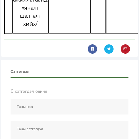
хяналт
шалгалт
хийх/
Сэтгэгдэл
0
сэтгэгдэл байна