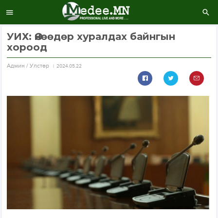
УИХ: Өнөөдөр хуралдах байнгын
хороод
Aдмин / Улстөр
2024.05.22