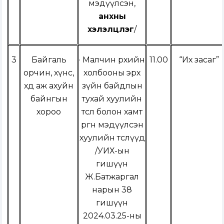
мэдүүлсэн,
анхны
хэлэлцүүлэг
/
3
Байгаль
·
Малчин өрхийн
11.00
“Их засаг”
орчин, хүнс,
холбооны эрх
хөдөө аж ахуйн
зүйн байдлын
байнгын
тухай хуулийн
хороо
төсөл болон хамт
өргөн мэдүүлсэн
хуулийн төслүүд
/
УИХ-ын
гишүүн
Ж.Батжаргал
нарын 38
гишүүн
2024.03.25-ны