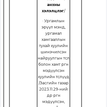
анхны
хэлэлцүүлэг
/
·
Ургамлын
эрүүл мэнд,
ургамал
хамгааллын
тухай хуулийн
шинэчилсэн
найруулгын төсөл
болон хамт өргөн
мэдүүлсэн
хуулийн төслүүд
/
Засгийн газар
2023.11.29-ний
өдөр өргөн
мэдүүлсэн,