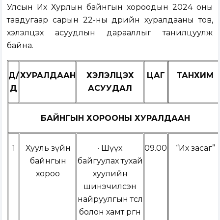
Улсын Их Хурлын байнгын хороодын 2024 оны
тавдугаар сарын 22-ны өдрийн хуралдааны тов,
хэлэлцэх асуудлын дарааллыг танилцуулж
байна.
Д/
ХУРАЛДААН
ХЭЛЭЛЦЭХ
ЦАГ
ТАНХИМ
Д
АСУУДАЛ
БАЙНГЫН ХОРООНЫ ХУРАЛДААН
1
Хууль зүйн
·
Шүүх
09.00
“Их засаг”
байнгын
байгуулах тухай
хороо
хуулийн
шинэчилсэн
найруулгын төсөл
болон хамт өргөн