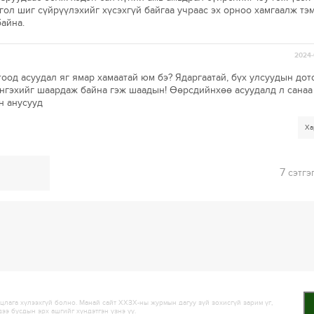
ол шиг сүйрүүлэхийг хүсэхгүй байгаа учраас эх орноо хамгаалж тэ
байна.
2024-
оод асуудал яг ямар хамаатай юм бэ? Ядаргаатай, бүх улсуудын дот
нгэхийг шаардаж байна гэж шаадын! Өөрсдийнхөө асуудалд л санаа
н анусууд
Ха
7
сэтгэ
лага хүлээхгүй болно. Манай сайт ХХЗХ-ны журмын дагуу зүй зохисгүй зарим үг,
дээ бусдын эрх ашгийг хүндэтгэн үзнэ үү.