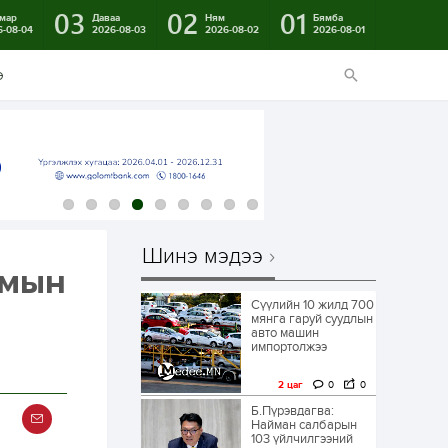
03
02
01
мар
Даваа
Ням
Бямба
6-08-04
2026-08-03
2026-08-02
2026-08-01
э
Шинэ мэдээ
змын
Сүүлийн 10 жилд 700
мянга гаруй суудлын
авто машин
импортолжээ
2 цаг
0
0
Б.Пүрэвдагва:
Найман салбарын
103 үйлчилгээний