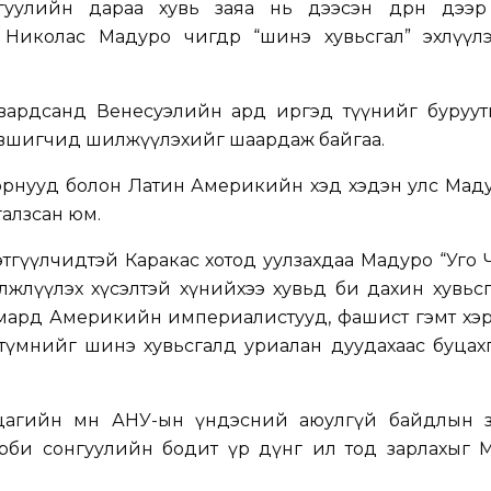
уулийн дараа хувь заяа нь дээсэн дөрөөн дээр
 Николас Мадуро өчигдөр “шинэ хувьсгал” эхлүүлэ
вардсанд Венесуэлийн ард иргэд түүнийг буруутг
дэвшигчид шилжүүлэхийг шаардаж байгаа.
орнууд болон Латин Америкийн хэд хэдэн улс Мад
атгалзсан юм.
этгүүлчидтэй Каракас хотод уулзахдаа Мадуро “Уго
лжлүүлэх хүсэлтэй хүнийхээ хувьд би дахин хувьс
Умард Америкийн империалистууд, фашист гэмт хэр
түмнийг шинэ хувьсгалд уриалан дуудахаас буцахг
цагийн өмнө АНУ-ын үндэсний аюулгүй байдлын зө
 Кирби сонгуулийн бодит үр дүнг ил тод зарлахыг