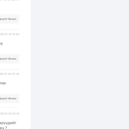
ААН-үүдийн дансыг
битүүмжлэхгүй
1 өдөр
1
0
риулт бичих
Нөөцийн махны
худалдаа,
борлуулалтыг
08-01 19:16:56
нээлттэй ил тод
болгоно
юу
2 өдөр
0
0
ЗГ: Автобензин,
дизель түлшний
риулт бичих
онцгой албан
татварыг тэглэлээ
08-01 09:57:26
2 өдөр
3
0
лах
З.Мэндсайхан:
Хүнсний нөөцийг
бэлтгэх агуулах,
зоорь бэлтгэх ААН-
риулт бичих
үүдэд хөнгөлөлттэй
зээл олгоно
2 өдөр
1
0
08-01 10:20:10
Европ дахь
монголчуудын
соёлын наадам
вэрүүдийг
боллоо
вэ ?