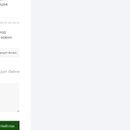
мцэж
2 өдөр
2
0
Өнгөрсөн сард
1,439.2 кг үнэт
08-01 09:54:51
металл худалдан
авчээ
оод
 зовно
2 өдөр
0
0
Б.Найдалаа: Энэ
өвөл илүү хүнд байж
риулт бичих
магадгүй учир төр,
эрчим хүчний
байгууллагууд, иргэд
бэлтгэлээ...
2 өдөр
6
0
гдэл байна
Өнөөдөр сондгой
тоогоор төгссөн
автомашинтай иргэд
бензин авна
2 өдөр
0
3
ЗГ: Шатахууны
хангамж,
нийлүүлэлтийг
тогтворжуулах
асуудлыг хэлэлцэж
Нийтлэх
байна