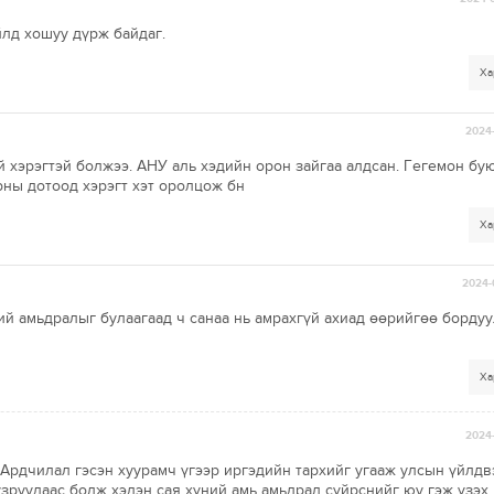
йлд хошуу дүрж байдаг.
Ха
2024-
 хэрэгтэй болжээ. АНУ аль хэдийн орон зайгаа алдсан. Гегемон бу
рны дотоод хэрэгт хэт оролцож бн
Ха
2024-
ий амьдралыг булаагаад ч санаа нь амрахгүй ахиад өөрийгөө бордуу
Ха
2024-
Ардчилал гэсэн хуурамч үгээр иргэдийн тархийг угааж улсын үйлд
руудаас болж хэдэн сая хүний амь амьдрал сүйрснийг юу гэж үзэх 