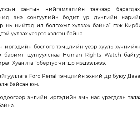
лсын хамтын нийгэмлэгийн тэвчээр барагдаха
гчид энэ сонгуулийн бодит үр дүнгийн нарий
р нь нийтэд ил болгохыг хүлээж байна” гэж Кирби
эй уулзах үеэрээ хэлсэн байна.
н иргэдийн бослого тэмцлийн үеэр хууль хүчнийхн
ах баримт цуглуулснаа Human Rights Watch байгу
ал Хуанита Гобертус өчигдөр мэдээлжээ.
йгууллага Foro Penal тэмцлийн эхний өдөр буюу Дава
ээлж байсан юм.
одоогоор энгийн иргэдийн амь нас үрэгдсэн тала
байна.