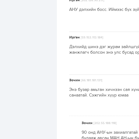
Иргэн
[202.126.90.217]
АНУ дэлхийн босс. Иймээс бүх зү
Иргэн
[59.153.113.184]
Дэлхийд шинэ дэг журам зайлшгүй
жанжлагч болсон энэ улс бусад о
Зочин
[66.181.181.131]
Энэ бузар амьтан хичнээн сая хүн
санаатай. Сэжгийн хүүр юмаа
Зочин
[202.55.188.118]
90 онд АНУ-ын захиалгатай 
булааж авсан МАН АН-ын буз