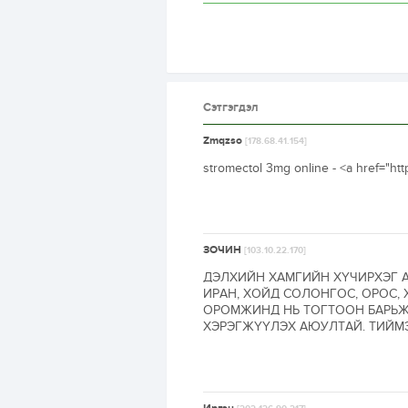
Сэтгэгдэл
Zmqzso
[178.68.41.154]
stromectol 3mg online - <a href="ht
ЗОЧИН
[103.10.22.170]
ДЭЛХИЙН ХАМГИЙН ХҮЧИРХЭГ А
ИРАН, ХОЙД СОЛОНГОС, ОРОС,
ОРОМЖИНД НЬ ТОГТООН БАРЬЖ
ХЭРЭГЖҮҮЛЭХ АЮУЛТАЙ. ТИЙМЭ