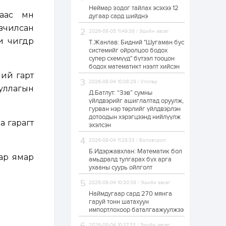
Неймар зодог тайлах эсэхээ 12
Н.Номтойбаяр:
ас өмнө
дугаар сард шийднэ
Аймгуудад
тулгамдаж буй
вчилсан
асуудлуудыг долоо
2026-08-05 11:49:38 / Эдийн засаг
хоног бүр Засгийн
 өчигдөр
Т.Жанлав: Бидний "Шугаман бус
газрын...
системийг ойролцоо бодох
23 цаг
0
0
супер схемүүд" бүтээл тооцон
УИХ-ын дарга
бодох математикт нээлт хийсэн
С.Бямбацогт төрийг
ий гарт
төлөөлөн Сутай
2026-08-04 10:08:29 / Улстөр
хайрхны тэнгэрийг
уллагын
тахих төрийн
Д.Батлут: “Зэв” сумны
тахилгад оролцлоо
үйлдвэрийг ашиглалтад оруулж,
1 өдөр
2
0
гурван нэр төрлийг үйлдвэрлэн
дотоодын хэрэгцээнд нийлүүлж
“Хотын дарга сонсож
а гарагт
байна” 150150 тусгай
эхэлсэн
дугаарыг
наймдугаар сарын
2026-08-04 11:28:33 / Боловсрол
14-нөөс ажиллуулж...
Б.Идэржавхлан: Математик бол
ар ямар
1 өдөр
0
0
амьдралд тулгарах бүх арга
ухааны суурь ойлголт
“Чингис хаан” олон
улсын нисэх буудал
2026-08-04 10:30:38 / Эдийн засаг
руу нийтийн тээврийн
автобус 24 цагаар
Наймдугаар сард 270 мянга
үйлчилж байна
гаруй тонн шатахуун
импортлохоор баталгаажуулжээ
1 өдөр
1
0
Нийслэлийн
2026-08-04 10:37:33 / Эдийн засаг