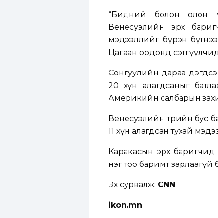
“Бидний болон олон у
Венесуэлийн эрх бари
мэдээллийг бүрэн бүтнээ
Цагаан ордонд сэтгүүлчидт
Сонгуулийн дараа дэгдсэ
20 хүн алагдсаныг батл
Америкийн салбарын захир
Венесуэлийн төрийн бус ба
11 хүн алагдсан тухай мэд
Каракасын эрх баригчид 
нэг тоо баримт зарлаагүй 
Эх сурвалж:
CNN
ikon.mn