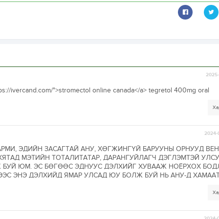
2025-
tps://ivercand.com/">stromectol online canada</a> tegretol 400mg oral
Ха
2024-
РМИ, ЭДИЙН ЗАСАГТАЙ АНУ, ХӨГЖИНГҮЙ БАРУУНЫ ОРНУУД ВЕН
 ХЯТАД МЭТИЙН ТОТАЛИТАТАР, ДАРАНГУЙЛАГЧ ДЭГЛЭМТЭЙ УЛС
 БУЙ ЮМ. ЭС БӨГӨӨС ЭДНУУС ДЭЛХИЙГ ХУВААЖ НОЁРХОХ БО
ЭС ЭНЭ ДЭЛХИЙД ЯМАР УЛСАД ЮУ БОЛЖ БУЙ НЬ АНУ-Д ХАМАА
Ха
2024-0