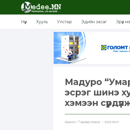
Нүүр
Хууль
Улстөр
Эдийн засаг
Эрүүл м
Мадуро “Ума
эсрэг шинэ ху
хэмээн сүрдүүл
Aдмин / Гадаад мэдээ
2024.08.01