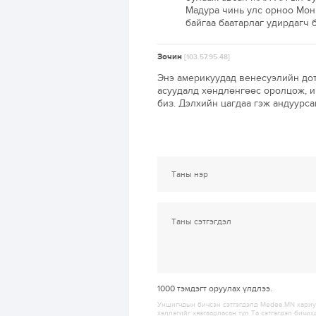
Мадура чинь улс орноо Монг
байгаа баатарлаг удирдагч 
Зочин
[103.57.95.48]
Энэ америкуудад венесуэлийн дот
асуудалд хөндлөнгөөс оролцож, и
биз. Дэлхийн цагдаа гэж андуурса
1000
тэмдэгт оруулах үлдлээ.
Уншигчдын бичсэн сэтгэгдэлд Medee.MN хариуц
хэллэгийг хязгаарласан тул Та сэтгэгдэл бичих