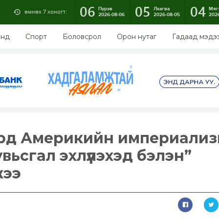
06
05
04
Пүрэв
Лхагва
Мяг
өмнөх 7 хоногт:
2026-08-06
2026-08-05
202
энд
Спорт
Боловсрол
Орон нутаг
Гадаад мэдэ
рд Америкийн империали
вьсгал эхлүүлэхэд бэлэн”
жээ