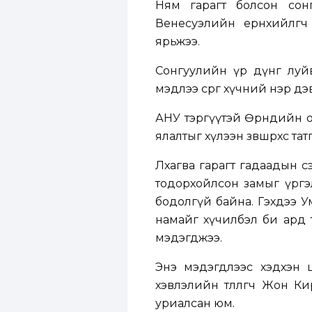
Ням гарагт болсон сонг
Венесуэлийн ерөнхийлөгч
ярьжээ.
Сонгуулийн үр дүнг луй
мэдлээ сөрөг хүчний нэр 
АНУ тэргүүтэй Өрнөдийн 
ялалтыг хүлээн зөвшөөрөхөөс т
Лхагва гарагт гадаадын с
тодорхойлсон замыг үргэ
бодолгүй байна. Гэхдээ 
намайг хүчилбэл би ард 
мэдэгджээ.
Энэ мэдэгдлээс хэдхэн 
хэвлэлийн төлөөлөгч Жон
уриалсан юм.