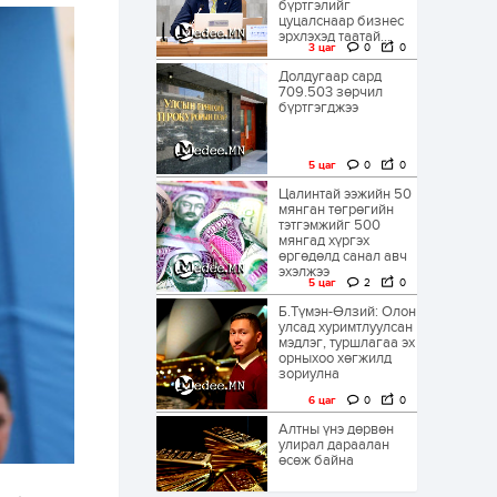
бүртгэлийг
цуцалснаар бизнес
эрхлэхэд таатай...
3 цаг
0
0
Долдугаар сард
709.503 зөрчил
бүртгэгджээ
5 цаг
0
0
Цалинтай ээжийн 50
мянган төгрөгийн
тэтгэмжийг 500
мянгад хүргэх
өргөдөлд санал авч
эхэлжээ
5 цаг
2
0
Б.Түмэн-Өлзий: Олон
улсад хуримтлуулсан
мэдлэг, туршлагаа эх
орныхоо хөгжилд
зориулна
6 цаг
0
0
Алтны үнэ дөрвөн
улирал дараалан
өсөж байна