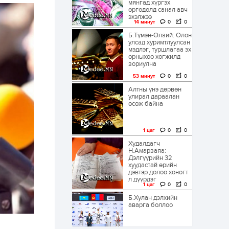
мянгад хүргэх
өргөдөлд санал авч
эхэлжээ
14 минут
0
0
Б.Түмэн-Өлзий: Олон
улсад хуримтлуулсан
мэдлэг, туршлагаа эх
орныхоо хөгжилд
зориулна
53 минут
0
0
Алтны үнэ дөрвөн
улирал дараалан
өсөж байна
1 цаг
0
0
Худалдагч
Н.Амарзаяа:
Дэлгүүрийн 32
хуудастай өрийн
дэвтэр долоо хоногт
л дүүрдэг
1 цаг
0
0
Б.Хулан дэлхийн
аварга боллоо