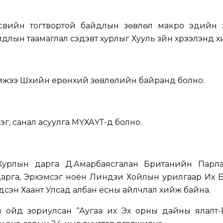
свийн тогтвортой байдлын зөвлөл макро эдийн 
 байдлын таамаглал сэдэвт хурлыг Хууль зүйн хүрээлэнд х
хэмжээ Шүүхийн ерөнхий зөвлөлийн байранд болно.
үлэг, санал асуулга МҮХАҮТ-д болно.
Хурлын дарга Д.Амарбаясгалан Британийн Парл
рга, Эрхэмсэг ноён Линдзи Хойлын урилгаар Их Б
сэн Хаант Улсад албан ёсны айлчлал хийж байна.
 ойд зориулсан “Аугаа их Эх орны дайны ялалт