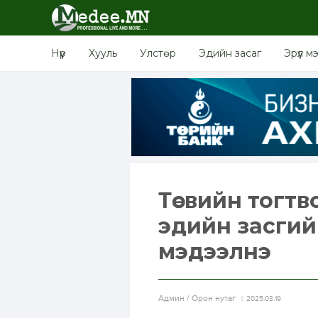
Нүүр
Хууль
Улстөр
Эдийн засаг
Эрүүл м
Төсвийн тогтв
эдийн засгий
мэдээлнэ
Aдмин / Орон нутаг
2025.03.19