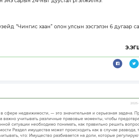
эн энэ сарын 24-ныг дуустал үргэлжилнэ.
ейд “Чингис хаан” олон улсын үзэсгэлэн 6 дугаар с
Э.Э
2025-
в сфере недвижимости, — это значительная и серьезная задача. П
а важно учитывать различные правовые моменты, чтобы предотвра
нной ситуации необходимо понимать, как правильно решить вопрос
сти Раздел имущества может происходить как в случае развода, т
читывать, что: Имущество разбивается на доли, которые регулирую