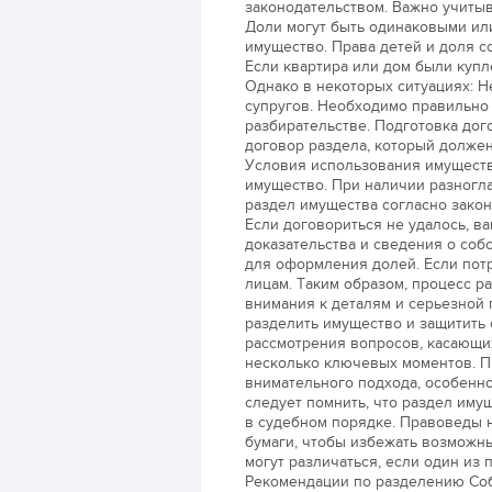
законодательством. Важно учитыв
Доли могут быть одинаковыми или
имущество. Права детей и доля с
Если квартира или дом были купл
Однако в некоторых ситуациях: 
супругов. Необходимо правильно
разбирательстве. Подготовка дог
договор раздела, который должен
Условия использования имуществ
имущество. При наличии разногла
раздел имущества согласно закон
Если договориться не удалось, ва
доказательства и сведения о соб
для оформления долей. Если потр
лицам. Таким образом, процесс р
внимания к деталям и серьезной 
разделить имущество и защитить св
рассмотрения вопросов, касающи
несколько ключевых моментов. П
внимательного подхода, особенно
следует помнить, что раздел иму
в судебном порядке. Правоведы 
бумаги, чтобы избежать возможны
могут различаться, если один из
Рекомендации по разделению Соб