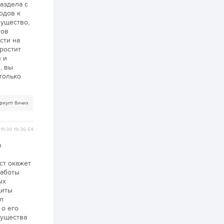
байгууллагууд, иргэд
аздела с
бэлтгэлээ...
одов к
1 өдөр
6
0
мущество,
Өнөөдөр сондгой
тов
тоогоор төгссөн
сти на
автомашинтай иргэд
бензин авна
ростит
 и
, вы
1 өдөр
0
3
только
ЗГ: Шатахууны
хангамж,
нийлүүлэлтийг
тогтворжуулах
риулт бичих
асуудлыг хэлэлцэж
байна
1 өдөр
0
0
11-30 19:36:54
Т.Жанлав: Бидний
"Шугаман бус
в
системийг ойролцоо
бодох супер схемүүд"
бүтээл тооцон
ст окажет
бодох...
работы
1 өдөр
7
3
ых
С.Бямбацогт:
щиты
Хэлэлцүүлгээс илүү
л
хэрэгжилт,
амлалтаас илүү
 о его
бодит үр дүн чухал
мущества