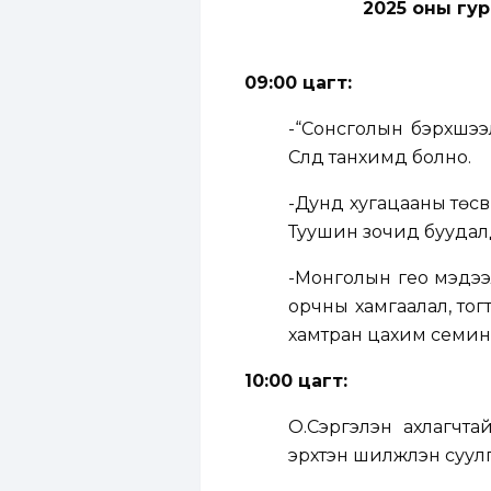
2025 оны гур
09:00 цагт:
-“Сонсголын бэрхшээ
Сүлд танхимд болно.
-Дунд хугацааны төсв
Туушин зочид буудал
-Монголын гео мэдээ
орчны хамгаалал, то
хамтран цахим семин
10:00 цагт:
О.Сэргэлэн ахлагчта
эрхтэн шилжүүлэн суу