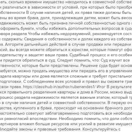
ать, сколько времени имущество находилось в совместной собстве
 различаться в зависимости от условий, при которых было приобр
обственности В случае наличия детей, их права также должны быть
ены во время брака, доля, принадлежащая детям, может быть весо
Недвижимость может быть признана личной собственностью одного 
 оформить бумаги, чтобы избежать дополнительных вопросов в су
овора раздела Чтобы избежать недоразумений, рекомендуется сост
 содержать: Сведения о собственности и долях каждого из собстве
а. Алгоритм дальнейших действий в случае продажи или передачи 
сий, вы всегда можете обратиться к юристам, которые помогут оф
одательству и защитят ваши права. Судебный процесс и его особе
м придется обратиться в суд. Следует помнить, что: Суд изучит все
ственности, которые были представлены. Решение суда будет осно
ебуется, можно продать имущество или передать его в управление
аздела квартиры или дома является сложным и требует пристально
подготовки. С соблюдением всех условий и правил вы сможете гра
ои права. https://classihub.in/author/rubenandes1/ Итог В результате
хся правильного разделения квартиры и дома в России, можно выд
роцесс раздела недвижимости является важным этапом, который т
 в случае наличия детей и совместной собственности. В первую оч
щества, купленного в браке, происходит на основании брачного дог
настоятельно советуют заблаговременно подготовить все необход
х разногласий впоследствии. Необходимо помнить, что доли собс
 партнеров вложил больше ресурсов или усилий в развитие имущест
людайте законы и правовые требования. Консультируйтесь с