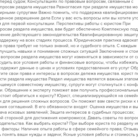
перед судом; Консультациях по правовым вопросам, связанным с
просам раздела имущества Разногласия при разделе имущества мо
ирными супругами Важно помнить, что поддержка квалифицирован
ачное разрешение дела Если у вас есть вопросы или вы хотите ут
м для первой консультации. Перспективы работы с юристом При
просам раздела имущества, вам будет обеспечено Комплексную по
нение действующего законодательства Квалифицированную защит
ддержку на всех стадиях процесса. Юридическая практика адвокат
о права требует не только знаний, но и судебного опыта. С каждым
лучшить навыки и понимание сложных ситуаций Заключение и сто
о вопросам раздела имущества могут изменяться в зависимости от 
судить все условия работы и финансовые вопросы, чтобы избежат
содержит данные о ценах и условиях предоставления его услуг Об
ите свои права и интересы в вопросах дележа имущества. юрист п
асти раздела имущества Раздел имущества является важным этапом
щемуся совместному имуществу, супруги могут столкнуться с конф
. Обращение к эксперту поможет вам получить профессиональные
стоит обратиться к юристу? Юрист, специализирующийся на семей
 для решения сложных вопросов. Он поможет вам свести риски к
ния соглашений. В его обязанности входят: Оценка имущества и в
дача исковых заявлений; Защита интересов в судебных процессах;
ой стороной для достижения компромисса; Давать советы по вопро
дательства. Как выбрать юриста? При выборе юриста по разделу 
 факторы: Наличие опыта работы в сфере семейного права; Отзыв
 понять ваши нужды и задачи; Ясные условия работы и стоимость у