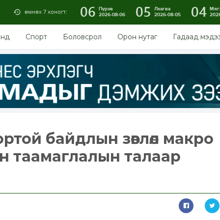
06
05
04
Пүрэв
Лхагва
Мяг
өмнөх 7 хоногт:
2026-08-06
2026-08-05
202
энд
Спорт
Боловсрол
Орон нутаг
Гадаад мэдэ
ортой байдлын зөвлөл макро
н таамаглалын талаар