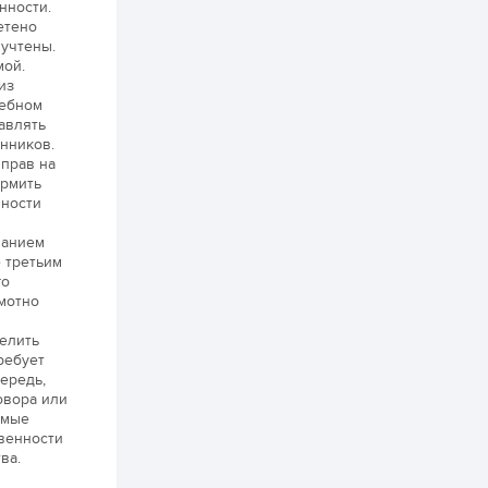
онцгой албан
нности.
татварыг тэглэлээ
етено
 учтены.
1 өдөр
2
0
мой.
из
З.Мэндсайхан:
Хүнсний нөөцийг
дебном
бэлтгэх агуулах,
авлять
зоорь бэлтгэх ААН-
нников.
үүдэд хөнгөлөлттэй
зээл олгоно
прав на
1 өдөр
1
0
ормить
Европ дахь
нности
монголчуудын
соёлын наадам
ванием
боллоо
 третьим
го
1 өдөр
2
0
мотно
Өнгөрсөн сард
1,439.2 кг үнэт
елить
металл худалдан
ребует
авчээ
ередь,
овора или
1 өдөр
0
0
имые
Б.Найдалаа: Энэ
твенности
өвөл илүү хүнд байж
ва.
магадгүй учир төр,
эрчим хүчний