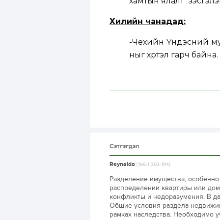
хамтын ялалт” үзэсгэл
Хилийн чанадад:
-Чехийн Үндэсний муз
ныг хүртэл гарч байна.
Сэтгэгдэл
Reynaldo
[166.1.203.194]
Разделение имущества, особенно 
распределении квартиры или дом
конфликты и недоразумения. В да
Общие условия раздела недвижимо
рамках наследства. Необходимо у