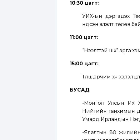
10:30 цагт:
УИХ-ын дэргэдэх Тө
үндсэн үзүүлэлт, төлөв
11:00 цагт:
“Нээлттэй шүүх” арга 
15:00 цагт:
Түлш,эрчим хүч хэлэлцү
БУСАД
-Монгол Улсын Их 
Нийтийн танхимын да
Умард Ирландын Нэгд
-Ялалтын 80 жилийн