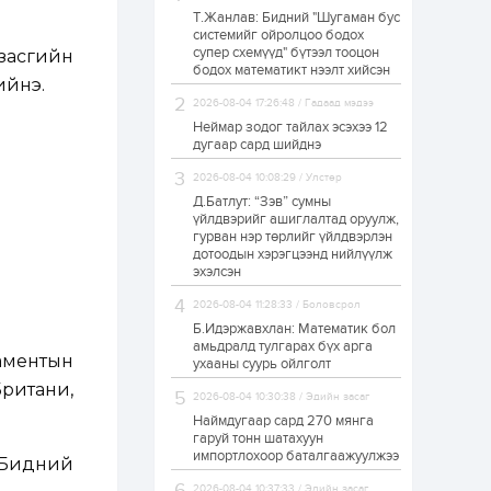
Т.Жанлав: Бидний "Шугаман бус
“Хотын дарга сонсож
системийг ойролцоо бодох
байна” 150150 тусгай
супер схемүүд" бүтээл тооцон
дугаарыг
засгийн
наймдугаар сарын
бодох математикт нээлт хийсэн
ийнэ.
14-нөөс ажиллуулж...
2026-08-04 17:26:48 / Гадаад мэдээ
19 цаг
0
0
Неймар зодог тайлах эсэхээ 12
“Чингис хаан” олон
дугаар сард шийднэ
улсын нисэх буудал
руу нийтийн тээврийн
2026-08-04 10:08:29 / Улстөр
автобус 24 цагаар
үйлчилж байна
Д.Батлут: “Зэв” сумны
үйлдвэрийг ашиглалтад оруулж,
23 цаг
1
0
гурван нэр төрлийг үйлдвэрлэн
дотоодын хэрэгцээнд нийлүүлж
Нийслэлийн
цэцэрлэгийн цахим
эхэлсэн
бүртгэл энэ сарын 10-
нд эхэлнэ
2026-08-04 11:28:33 / Боловсрол
Б.Идэржавхлан: Математик бол
1 өдөр
0
0
амьдралд тулгарах бүх арга
аментын
ухааны суурь ойлголт
16 төрлийн эмийг нэг
эх үүсвэрээс
ритани,
2026-08-04 10:30:38 / Эдийн засаг
худалдан авах
журмыг баталлаа
Наймдугаар сард 270 мянга
гаруй тонн шатахуун
импортлохоор баталгаажуулжээ
1 өдөр
0
0
-Бидний
Нэгдүгээр
2026-08-04 10:37:33 / Эдийн засаг