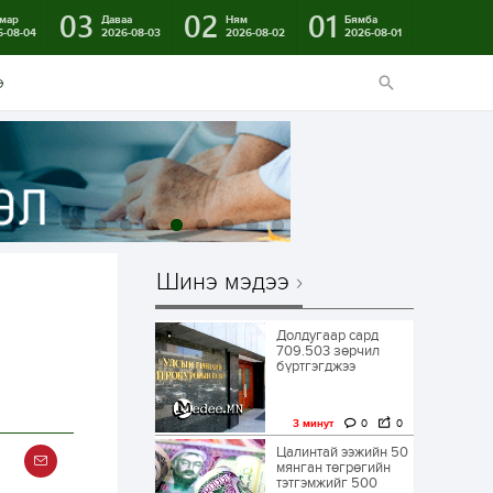
03
02
01
мар
Даваа
Ням
Бямба
6-08-04
2026-08-03
2026-08-02
2026-08-01
э
Шинэ мэдээ
Долдугаар сард
709.503 зөрчил
бүртгэгджээ
3 минут
0
0
Цалинтай ээжийн 50
мянган төгрөгийн
тэтгэмжийг 500