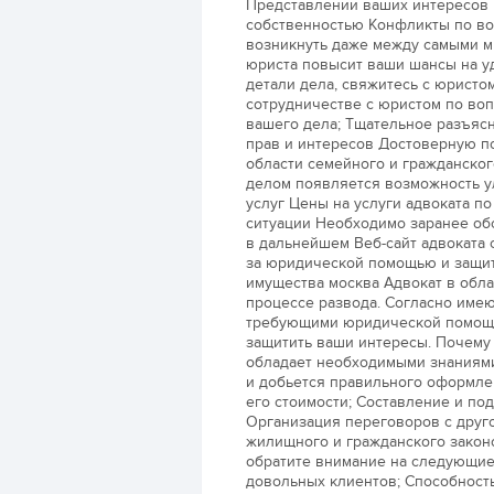
Представлении ваших интересов 
собственностью Конфликты по во
возникнуть даже между самыми м
юриста повысит ваши шансы на уд
детали дела, свяжитесь с юристо
сотрудничестве с юристом по во
вашего дела; Тщательное разъяс
прав и интересов Достоверную по
области семейного и гражданског
делом появляется возможность у
услуг Цены на услуги адвоката п
ситуации Необходимо заранее об
в дальнейшем Веб-сайт адвоката 
за юридической помощью и защит
имущества москва Адвокат в обл
процессе развода. Согласно имею
требующими юридической помощи
защитить ваши интересы. Почему 
обладает необходимыми знаниями
и добьется правильного оформле
его стоимости; Составление и по
Организация переговоров с друг
жилищного и гражданского законо
обратите внимание на следующие
довольных клиентов; Способность