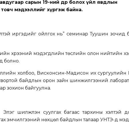
авдугаар сарын 19-ний өдөр болох үйл явдлын
товч мэдээллийг хүргэж байна.
лтэй иргэдийг ойлгох нь” семинар Туушин зочид 
ийн хүрээний мэдэгдлийн төслийн олон нийтийн хэл
д болно.
ллийн холбоо, Висконсин-Мадисон их сургуулийн 
гтвортой байдлын орон зайн шинжилгээний лаборат
ар зохион байгуулна.
й Элэг шилжүүлэн суулгах багаас тархины үхэлтэй 
лгах эмчилгээний нөхцөл байдлын талаар УНТЭ-д мэд