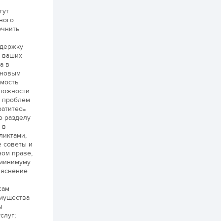
2 өдөр
0
0
гут
Неймар зодог тайлах
ного
эсэхээ 12 дугаар сард
очнить
шийднэ
ддержку
у ваших
2 өдөр
0
3
а в
Нийслэлийн 30
 новым
дугаар сургуулийг 10
дугаар сарын 1-нд
имость
ашиглалтад оруулна
сложности
ь проблем
2 өдөр
0
0
ратитесь
о разделу
Морингийн давааны
 в
замаас “Барилгын
хатуу хог хаягдал
ликтами,
дахин боловсруулах
 советы и
үйлдвэр” хүртэлх 1.5...
ном праве,
2 өдөр
1
0
 минимуму
ыяснение
COP17 хурлын үеэр 5
дүүргийн 73
цэцэрлэг, 60
сам
сургуульд
имущества
зохицуулалт хийнэ
ы
2 өдөр
0
0
слуг;