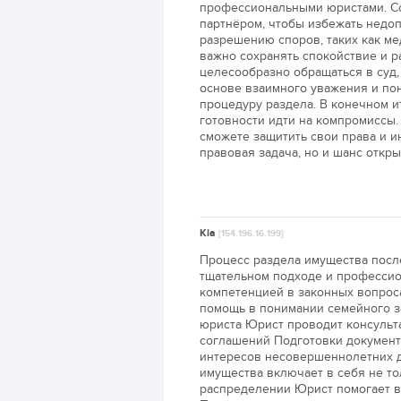
профессиональными юристами. Со
партнёром, чтобы избежать недо
разрешению споров, таких как ме
важно сохранять спокойствие и 
целесообразно обращаться в суд,
основе взаимного уважения и пон
процедуру раздела. В конечном и
готовности идти на компромиссы
сможете защитить свои права и и
правовая задача, но и шанс откр
Kia
[154.196.16.199]
Процесс раздела имущества после
тщательном подходе и профессио
компетенцией в законных вопрос
помощь в понимании семейного з
юриста Юрист проводит консульт
соглашений Подготовки документ
интересов несовершеннолетних д
имущества включает в себя не то
распределении Юрист помогает в