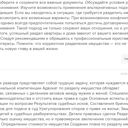
берите и сохраните все важные документы. Обсуждайте условия р
понимания. Изучите возможность применения альтернативных подх
диация. Если вы находитесь в ситуации, где требуется разделить и
рассмотреть все возможные варианты. При возникновении конфлик
 однако всегда предпочтительнее попытаться достичь договоренно
имания. Такой подход не только сохранит ваши отношения, но и уп
тоге, успешный раздел квартиры и дома зависит от вашего желания
. Следуя рекомендациям и обращаясь к профессиональным юристам
нтересы. Помните, что корректное разделение имущества — это не 
ыть новую главу в вашей жизни.
Ха
2025-
 развода представляет собой трудную задачу, которая нуждается 
нальной компетенции Адвокат по разделу имущества обладает
ах, связанных с делением активов между мужем и женой. Специали
аконодательства и отстоять ваши права в суде Основные аспекты 
ации по вопросам Результатов судебных исков; Составления брачн
ов для подачи в суд Урегулирования споров о праве на жилье; За
етей в судебных разбирательствах. Детали правовых сделок Разде
лько оценку имущества, но и правомерное заключение соглашений
 Определении стоимости имущества Создании плана по разделу и