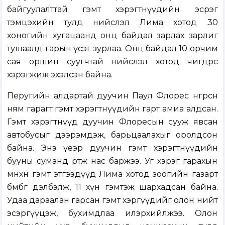
байгуулалттай гэмт хэрэгтнүүдийн эсрэг
тэмцэхийн тулд нийслэл Лима хотод 30
хоногийн хугацаанд онц байдал зарлах зарлиг
тушаалд гарын үсэг зурлаа. Онц байдал 10 орчим
сая оршин суугчтай нийслэл хотод өчигдрөөс
хэрэгжиж эхэлсэн байна.
Перугийн алдартай дуучин Паул Флорес өнгөрсөн
ням гарагт гэмт хэрэгтнүүдийн гарт амиа алдсан.
Гэмт хэрэгтнүүд дуучин Флоресын сууж явсан
автобусыг дээрэмдэж, барьцаалахыг оролдсон
байна. Энэ үеэр дуучин гэмт хэрэгтнүүдийн
бууны суманд өртөж нас баржээ. Уг хэрэг гарахын
өмнөхөн гэмт этгээдүүд Лима хотод зоогийн газарт
бөмбөг дэлбэлж, 11 хүн гэмтэж шархадсан байна.
Удаа дараалан гарсан гэмт хэргүүдийг олон нийт
эсэргүүцэж, бухимдлаа илэрхийлжээ. Олон