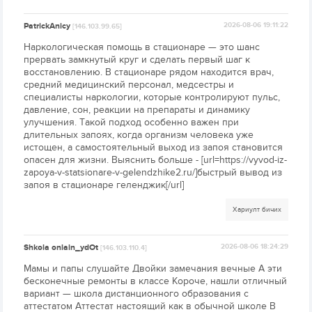
PatrickAnicy
2026-08-06 19:11:22
[146.103.99.65]
Наркологическая помощь в стационаре — это шанс
прервать замкнутый круг и сделать первый шаг к
восстановлению. В стационаре рядом находится врач,
средний медицинский персонал, медсестры и
специалисты наркологии, которые контролируют пульс,
давление, сон, реакции на препараты и динамику
улучшения. Такой подход особенно важен при
длительных запоях, когда организм человека уже
истощен, а самостоятельный выход из запоя становится
опасен для жизни. Выяснить больше - [url=https://vyvod-iz-
zapoya-v-statsionare-v-gelendzhike2.ru/]быстрый вывод из
запоя в стационаре геленджик[/url]
Хариулт бичих
Shkola onlain_ydOt
2026-08-06 18:24:29
[146.103.110.4]
Мамы и папы слушайте Двойки замечания вечные А эти
бесконечные ремонты в классе Короче, нашли отличный
вариант — школа дистанционного образования с
аттестатом Аттестат настоящий как в обычной школе В