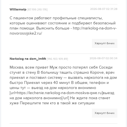
Williamwip
2026-08-07 02:31:28
[87.199.210.176]
С пациентом работают профильные специалисты,
которые оценивают состояние и подбирают безопасный
план помощи. Выяснить больше - http://narkolog-na-dom-v-
novorossijske2.ru/
Хариулт бичих
Narkolog na dom_lmMt
2026-08-07 02:00:34
[146.103.109.89]
Москва, всем привет Муж просто потерял себя Соседи
стучат в стену В больницу тащить страшно Короче, врач
приехал и поставил систему — вызвать нарколога на дом
быстро Приехал через 40 минут В общем, телефон и
цены тут — выезд на дом нарколога анонимно
[url=https://lechenie.narkolog-na-dom-moskva-qwe.ru]выезд
на дом нарколога анонимно[/url] Не ждите пока станет
хуже Перешлите тем кто в такой же ситуации
Хариулт бичих