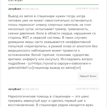
Сэтгэгдэл
JerryEveri
2026-08-07 21:25:45
[87.199.200.27]
Вывод из запоя в стационаре нужен тогда, когда
человек уже не может самостоятельно остановиться,
плохо переносит отмену спиртных напитков, не спит
несколько суток, испытывает тремор, тревожность,
скачки давления, боли в области сердца, нарушения со
стороны ЖКТ и нервной системы. В таких случаях
домашние меры часто оказываются неэффективной
попыткой «перетерпеть», а резкий отказ от алкоголя без
медицинского наблюдения может привести к
осложнениям, белой горячке, психозам, судорогам,
аритмии, инфаркту или инсульту. Исследовать вопрос
подробнее - [url=https://vyvod-iz-zapoya-v-statsionare-v-
gelendzhike1.ru/]стационар вывод из запоя[/url]
Хариулт бичих
JerryEveri
2026-08-07 21:06:53
[87.199.200.27]
Наркологическая помощь в стационаре — это шанс
прервать замкнутый круг и сделать первый шаг к
восстановлению. В стационаре рядом находится врач,