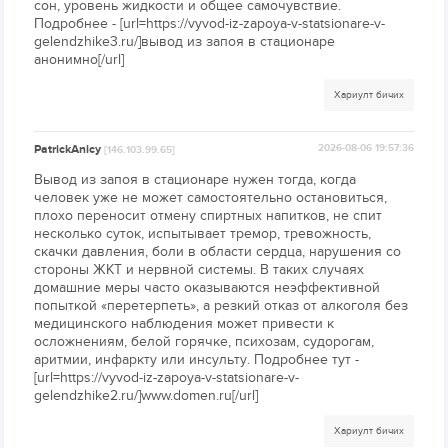
сон, уровень жидкости и общее самочувствие.
Подробнее - [url=https://vyvod-iz-zapoya-v-statsionare-v-
gelendzhike3.ru/]вывод из запоя в стационаре
анонимно[/url]
Хариулт бичих
PatrickAnicy
2026-08-06 19:57:36
[146.103.99.65]
Вывод из запоя в стационаре нужен тогда, когда
человек уже не может самостоятельно остановиться,
плохо переносит отмену спиртных напитков, не спит
несколько суток, испытывает тремор, тревожность,
скачки давления, боли в области сердца, нарушения со
стороны ЖКТ и нервной системы. В таких случаях
домашние меры часто оказываются неэффективной
попыткой «перетерпеть», а резкий отказ от алкоголя без
медицинского наблюдения может привести к
осложнениям, белой горячке, психозам, судорогам,
аритмии, инфаркту или инсульту. Подробнее тут -
[url=https://vyvod-iz-zapoya-v-statsionare-v-
gelendzhike2.ru/]www.domen.ru[/url]
Хариулт бичих