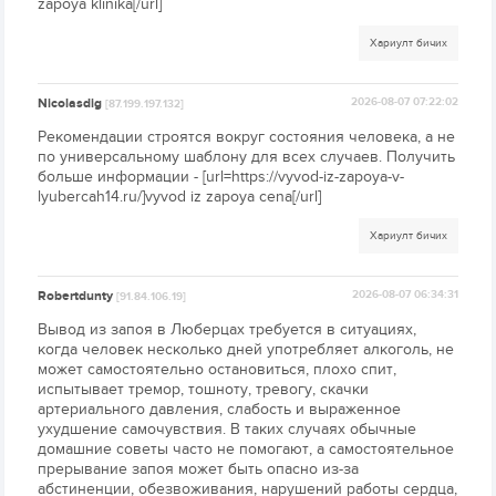
zapoya klinika[/url]
Хариулт бичих
Nicolasdig
2026-08-07 07:22:02
[87.199.197.132]
Рекомендации строятся вокруг состояния человека, а не
по универсальному шаблону для всех случаев. Получить
больше информации - [url=https://vyvod-iz-zapoya-v-
lyubercah14.ru/]vyvod iz zapoya cena[/url]
Хариулт бичих
Robertdunty
2026-08-07 06:34:31
[91.84.106.19]
Вывод из запоя в Люберцах требуется в ситуациях,
когда человек несколько дней употребляет алкоголь, не
может самостоятельно остановиться, плохо спит,
испытывает тремор, тошноту, тревогу, скачки
артериального давления, слабость и выраженное
ухудшение самочувствия. В таких случаях обычные
домашние советы часто не помогают, а самостоятельное
прерывание запоя может быть опасно из-за
абстиненции, обезвоживания, нарушений работы сердца,