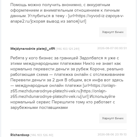
Помощь можно получить анонимно, с аккуратным
оформлением и внимательным отношением к личным
данным. Углубиться в тему - [url=https://vyvod-iz-zapoya-v-
anape2.ru/]скорая вывод из запоя[/url]
Хариулт бичих
Mejdynarodnie plateji_xfPl
2026-08-07 00:00:51
[146.103.121.241]
Ребята у кого бизнес за границей Задолбался я уже с
этими международными платежами Никто не знает как
нормально перевести деньги за рубеж Короче, реально
работающая схема — платежка онлайн с отслеживанием
Перевели деньги за 2 дня В общем, вся инфа вот здесь
— международные онлайн платежи [url=https://onlajn-
z65.mezhdunarodnye-platezhi-vek.ru]https://onlajn-
z65.mezhdunarodnye-platezhi-vek.ru[/url] Используйте
нормальный сервис Перешлите тому кто работает с
зарубежными поставщиками
Хариулт бичих
Richardsop
2026-08-06 23:19:13
[146.103.126.40]