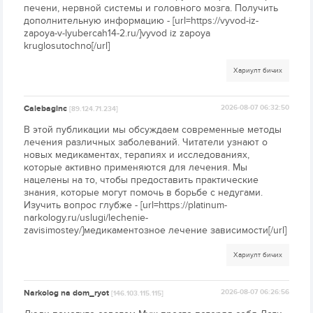
печени, нервной системы и головного мозга. Получить
дополнительную информацию - [url=https://vyvod-iz-
zapoya-v-lyubercah14-2.ru/]vyvod iz zapoya
kruglosutochno[/url]
Хариулт бичих
Calebaginc
2026-08-07 06:32:50
[89.124.71.234]
В этой публикации мы обсуждаем современные методы
лечения различных заболеваний. Читатели узнают о
новых медикаментах, терапиях и исследованиях,
которые активно применяются для лечения. Мы
нацелены на то, чтобы предоставить практические
знания, которые могут помочь в борьбе с недугами.
Изучить вопрос глубже - [url=https://platinum-
narkology.ru/uslugi/lechenie-
zavisimostey/]медикаментозное лечение зависимости[/url]
Хариулт бичих
Narkolog na dom_ryot
2026-08-07 06:26:56
[146.103.115.115]