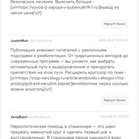
безопасное лечение. Выяснить больше -
[url=https://vyvod-iz-zapoya-v-lyubercah14-1.ru/]вывод из
запоя цена[/url]
Хариулт бичих
JustinMuh
2026-08-07 19:50:43
[144.124.239.41]
Публикация знакомит читателей с различными
подходами к реабилитации. От традиционных методов до
современных программ — вы узнаете, как выбрать
оптимальный путь к выздоровлению и преодолеть
препятствия на этом пути. Расширить кругозор по теме -
[url=https://stop-narcology.ru/article/antibiotiki-i-alkogol-chto-
proizojdyot-esli-narushit-zapret/]антибиотики через сколько
можно алкоголь[/url]
Хариулт бичих
JerryEveri
2026-08-07 17:47:17
[87.199.200.27]
Наркологическая помощь в стационаре — это шанс
прервать замкнутый круг и сделать первый шаг к
восстановлению. В стационаре рядом находится врач,