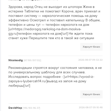
Здорова, народ Отец не выходит из штопора Жена в
истерике Таблетки не помогают Короче, врач приехал и
поставил систему — наркологическая помощь на дому
эффективно Осмотрел и поставил капельницу В общем,
телефон и цены тут — телефон нарколога на дом
[url=https://nedorogoj.narkolog-na-dom-moskva-
gjy.ru]телефон нарколога на дом[/url] Не ждите пока
станет хуже Перешлите тем кто в такой же ситуации
Хариулт бичих
Nicolasdig
2026-08-07 09:32:22
[87.199.197.132]
Рекомендации строятся вокруг состояния человека, а не
по универсальному шаблону для всех случаев.
Исследовать вопрос подробнее - [url=https://vyvod-iz-
zapoya-v-lyubercah14.ru/]вывод из запоя на дому
люберцы[/url]
Хариулт бичих
DavidHop
2026-08-07 09:10:48
[146.103.96.37]