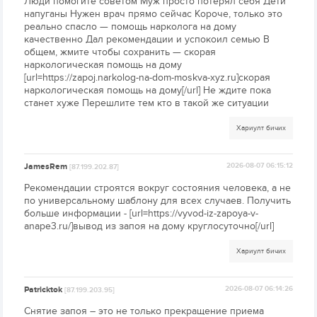
Люди помогите советом Муж просто потерял себя Дети
напуганы Нужен врач прямо сейчас Короче, только это
реально спасло — помощь нарколога на дому
качественно Дал рекомендации и успокоил семью В
общем, жмите чтобы сохранить — скорая
наркологическая помощь на дому
[url=https://zapoj.narkolog-na-dom-moskva-xyz.ru]скорая
наркологическая помощь на дому[/url] Не ждите пока
станет хуже Перешлите тем кто в такой же ситуации
Хариулт бичих
JamesRem
2026-08-07 06:15:12
[87.199.202.87]
Рекомендации строятся вокруг состояния человека, а не
по универсальному шаблону для всех случаев. Получить
больше информации - [url=https://vyvod-iz-zapoya-v-
anape3.ru/]вывод из запоя на дому круглосуточно[/url]
Хариулт бичих
Patricktok
2026-08-07 06:14:26
[87.199.203.95]
Снятие запоя – это не только прекращение приема