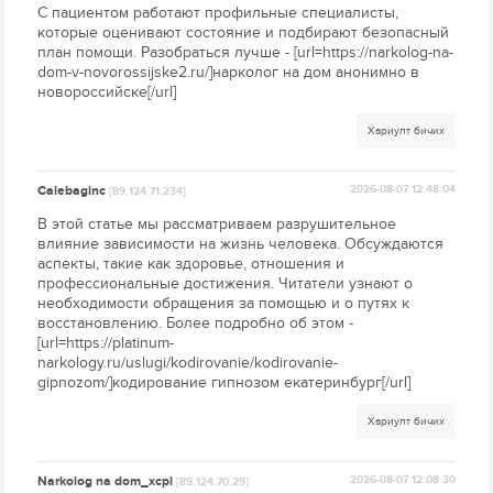
С пациентом работают профильные специалисты,
которые оценивают состояние и подбирают безопасный
план помощи. Разобраться лучше - [url=https://narkolog-na-
dom-v-novorossijske2.ru/]нарколог на дом анонимно в
новороссийске[/url]
Хариулт бичих
Calebaginc
2026-08-07 12:48:04
[89.124.71.234]
В этой статье мы рассматриваем разрушительное
влияние зависимости на жизнь человека. Обсуждаются
аспекты, такие как здоровье, отношения и
профессиональные достижения. Читатели узнают о
необходимости обращения за помощью и о путях к
восстановлению. Более подробно об этом -
[url=https://platinum-
narkology.ru/uslugi/kodirovanie/kodirovanie-
gipnozom/]кодирование гипнозом екатеринбург[/url]
Хариулт бичих
Narkolog na dom_xcpl
2026-08-07 12:08:30
[89.124.70.29]