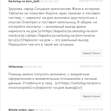
Narkolog na dom_dyKt
2026-08-07 01:59:24
[89.124.103.152]
Здорова, народ Ситуация критическая Жена в истерике
Таблетки не помогают Короче, врач приехал и поставил
систему — нарколог на дом анонимно круглосуточно с
опытом Осмотрел и поставил капельницу В общем, не
потеряйте контакты — анонимный выезд врача
нарколога на дом [url=https://kapelnicza.narkolog-na-dom-
moskva-kjl.ru]https://kapelnicza.narkolog-na-dom-moskva-
kjl.ru[/url] Нарколог на дом — это реальный выход
Перешлите тем кто в такой же ситуации
Хариулт бичих
Williamwip
2026-08-07 01:51:57
[87.199.210.176]
Помощь можно получить анонимно, с аккуратным
оформлением и внимательным отношением к личным
данным. Углубиться в тему - [url=https://narkolog-na-dom-v-
novorossijske2.ru/]нарколог на дом вывод[/url]
Хариулт бичих
Shkola onlain_jqsn
2026-08-07 00:39:08
[89.124.117.23]