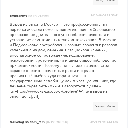
Хариулт бичих
ErnestReW
2026-08-06 22:38:41
[87.199.210.179]
Вывод из запоя в Москве — это профессиональная
наркологическая помощь, направленная на безопасное
прекращение длительного употребления алкоголя и
устранение симптомов тяжелой интоксикации. В Москве
и Подмосковье востребованы разные варианты: разовая
капельница на дом, лечение в стационаре клиники,
амбулаторное сопровождение, кодирование,
психотерапия, реабилитация и дальнейшее наблюдение
при зависимости. Поэтому для вывода из запоя стоит
заранее оценить возможные риски и сделать
правильный выбор, куда обратиться — в
государственную лечебницу или в частную клинику, где
лечение будет анонимным. Разобраться лучше -
[url=https://vyvod-iz-zapoya-v-koroleve14-1.ru/]вывод из
запоя цены[/url]
Хариулт бичих
Narkolog na dom_fami
2026-08-06 22:38:07
[87.199.205.156]