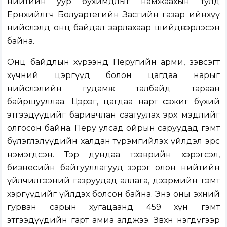
нийтийн уур бухимдлыг намжаахын тулд
Ерөнхийлөгч Болуартегийн Засгийн газар ийнхүү
нийслэлд онц байдал зарлахаар шийдвэрлэсэн
байна.
Онц байдлын хүрээнд Перугийн арми, зэвсэгт
хүчний цэргүүд болон цагдаа нарыг
нийслэлийн гудамж талбайд тараан
байршууллаа. Цэрэг, цагдаа нарт сэжиг бүхий
этгээдүүдийг баривчлан саатуулах эрх мэдлийг
олгосон байна. Перу улсад ойрын саруудад гэмт
бүлэглэлүүдийн халдан түрэмгийлэх үйлдэл эрс
нэмэгдсэн. Тэр дундаа тээврийн хэрэгсэл,
бизнесийн байгууллагууд зэрэг олон нийтийн
үйлчилгээний газруудад аллага, дээрмийн гэмт
хэргүүдийг үйлдэх болсон байна. Энэ оны эхний
гурван сарын хугацаанд 459 хүн гэмт
этгээдүүдийн гарт амиа алджээ. Зөвхөн нэгдүгээр