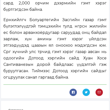
сард 2,000 орчим дээрмийн гэмт хэрэг
бүртгэгдсэн байна.
Ерөнхийлөгч Болуартегийн Засгийн газар гэмт
бүлэглэлүүдтэй тэмцэхийн тулд өнгөрсөн жилийн
ес болон арванхоёрдугаар саруудад онц байдал
зарлаж, хүн амины гэмт хэрэг үйлдсэн
этгээдүүдэд цаазын ял оноохоо мэдэгдсэн юм.
Сөрөг хүчний улс төрчид гэмт хэрэг газар авсан нь
одоогийн Дотоод хэргийн сайд Хуан Хосе
Сантиванезын дорой байдлаас үүдэлтэй гэж
буруутгасан. Тиймээс Дотоод хэргийн сайдыг
огцруулах санал гаргаад байна.