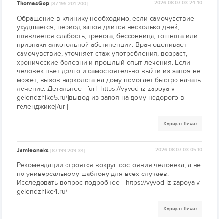
ThomasGop
2026-08-07 03:24:40
[87.199.201.200]
Обращение в клинику необходимо, если самочувствие
ухудшается, период запоя длится несколько дней,
появляется слабость, тревога, бессонница, тошнота или
признаки алкогольной абстиненции. Врач оценивает
самочувствие, уточняет стаж употребления, возраст,
хронические болезни и прошлый опыт лечения. Если
человек пьет долго и самостоятельно выйти из запоя не
может, вызов нарколога на дому помогает быстро начать
лечение. Детальнее - [url=https://vyvod-iz-zapoya-v-
gelendzhike5.ru/]вывод из запоя на дому недорого в
геленджике[/url]
Хариулт бичих
Jamieoneks
2026-08-07 03:05:10
[87.199.209.34]
Рекомендации строятся вокруг состояния человека, а не
по универсальному шаблону для всех случаев.
Исследовать вопрос подробнее - https://vyvod-iz-zapoya-v-
gelendzhike4.ru/
Хариулт бичих