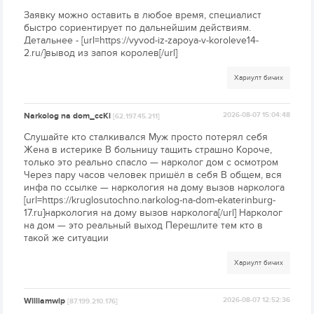
Заявку можно оставить в любое время, специалист
быстро сориентирует по дальнейшим действиям.
Детальнее - [url=https://vyvod-iz-zapoya-v-koroleve14-
2.ru/]вывод из запоя королев[/url]
Хариулт бичих
Narkolog na dom_ccKi
2026-08-07 15:04:48
[62.197.45.211]
Слушайте кто сталкивался Муж просто потерял себя
Жена в истерике В больницу тащить страшно Короче,
только это реально спасло — нарколог дом с осмотром
Через пару часов человек пришёл в себя В общем, вся
инфа по ссылке — наркология на дому вызов нарколога
[url=https://kruglosutochno.narkolog-na-dom-ekaterinburg-
17.ru]наркология на дому вызов нарколога[/url] Нарколог
на дом — это реальный выход Перешлите тем кто в
такой же ситуации
Хариулт бичих
Williamwip
2026-08-07 12:52:36
[87.199.210.176]