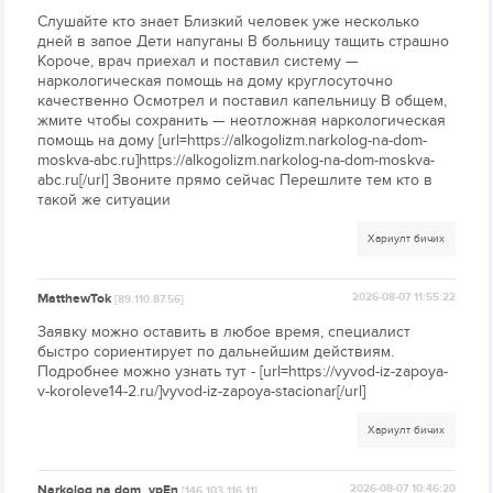
Слушайте кто знает Близкий человек уже несколько
дней в запое Дети напуганы В больницу тащить страшно
Короче, врач приехал и поставил систему —
наркологическая помощь на дому круглосуточно
качественно Осмотрел и поставил капельницу В общем,
жмите чтобы сохранить — неотложная наркологическая
помощь на дому [url=https://alkogolizm.narkolog-na-dom-
moskva-abc.ru]https://alkogolizm.narkolog-na-dom-moskva-
abc.ru[/url] Звоните прямо сейчас Перешлите тем кто в
такой же ситуации
Хариулт бичих
MatthewTok
2026-08-07 11:55:22
[89.110.87.56]
Заявку можно оставить в любое время, специалист
быстро сориентирует по дальнейшим действиям.
Подробнее можно узнать тут - [url=https://vyvod-iz-zapoya-
v-koroleve14-2.ru/]vyvod-iz-zapoya-stacionar[/url]
Хариулт бичих
Narkolog na dom_vpEn
2026-08-07 10:46:20
[146.103.116.11]