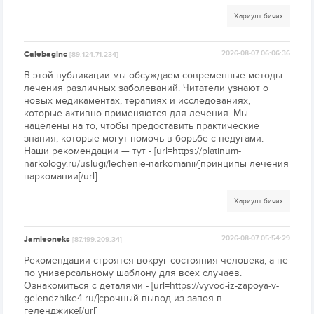
Хариулт бичих
Calebaginc
2026-08-07 06:06:36
[89.124.71.234]
В этой публикации мы обсуждаем современные методы
лечения различных заболеваний. Читатели узнают о
новых медикаментах, терапиях и исследованиях,
которые активно применяются для лечения. Мы
нацелены на то, чтобы предоставить практические
знания, которые могут помочь в борьбе с недугами.
Наши рекомендации — тут - [url=https://platinum-
narkology.ru/uslugi/lechenie-narkomanii/]принципы лечения
наркомании[/url]
Хариулт бичих
Jamieoneks
2026-08-07 05:54:29
[87.199.209.34]
Рекомендации строятся вокруг состояния человека, а не
по универсальному шаблону для всех случаев.
Ознакомиться с деталями - [url=https://vyvod-iz-zapoya-v-
gelendzhike4.ru/]срочный вывод из запоя в
геленджике[/url]