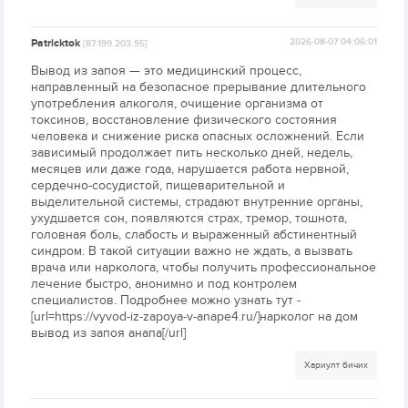
Patricktok
2026-08-07 04:06:01
[87.199.203.95]
Вывод из запоя — это медицинский процесс,
направленный на безопасное прерывание длительного
употребления алкоголя, очищение организма от
токсинов, восстановление физического состояния
человека и снижение риска опасных осложнений. Если
зависимый продолжает пить несколько дней, недель,
месяцев или даже года, нарушается работа нервной,
сердечно-сосудистой, пищеварительной и
выделительной системы, страдают внутренние органы,
ухудшается сон, появляются страх, тремор, тошнота,
головная боль, слабость и выраженный абстинентный
синдром. В такой ситуации важно не ждать, а вызвать
врача или нарколога, чтобы получить профессиональное
лечение быстро, анонимно и под контролем
специалистов. Подробнее можно узнать тут -
[url=https://vyvod-iz-zapoya-v-anape4.ru/]нарколог на дом
вывод из запоя анапа[/url]
Хариулт бичих