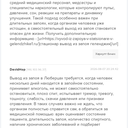
средний медицинский персонал, медсестры и
специалисты наркологии, которые контролируют пульс,
давление, сон, реакции на препараты и динамику
улучшения. Такой подход особенно важен при
длительных запоях, когда организм человека уже
истощен, а самостоятельный выход из запоя становится
опасен для жизни. Получить дополнительную
информацию - [url=https://vyvod-iz-zapoya-v-statsionare-v-
gelendzhike1.ru/]стационар вывод из запоя геленджик[/url]
Хариулт бичих
DavidHop
2026-08-07 20:24:42
[146.103.96.37]
Вывод из запоя в Люберцах требуется, когда человек
несколько дней находится в запойном состоянии,
принимает алкоголь, не может самостоятельно
остановиться, плохо спит, испытывает тремор, тревогу,
тошноту, слабость, скачки давления или признаки
отравления. В таких случаях важно не ждать, что
организм полностью справится сам, а обратиться за
медицинской помощью: врач оценивает состояние
пациента, длительность запоя, количество спиртного,
наличие хронических заболеваний и подбирает