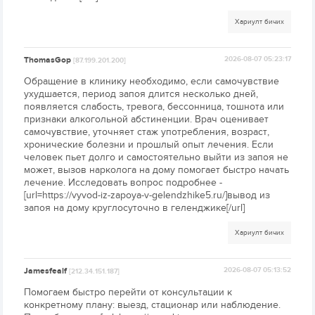
Хариулт бичих
ThomasGop
2026-08-07 05:23:17
[87.199.201.200]
Обращение в клинику необходимо, если самочувствие
ухудшается, период запоя длится несколько дней,
появляется слабость, тревога, бессонница, тошнота или
признаки алкогольной абстиненции. Врач оценивает
самочувствие, уточняет стаж употребления, возраст,
хронические болезни и прошлый опыт лечения. Если
человек пьет долго и самостоятельно выйти из запоя не
может, вызов нарколога на дому помогает быстро начать
лечение. Исследовать вопрос подробнее -
[url=https://vyvod-iz-zapoya-v-gelendzhike5.ru/]вывод из
запоя на дому круглосуточно в геленджике[/url]
Хариулт бичих
Jamesfealf
2026-08-07 05:13:52
[212.34.151.187]
Помогаем быстро перейти от консультации к
конкретному плану: выезд, стационар или наблюдение.