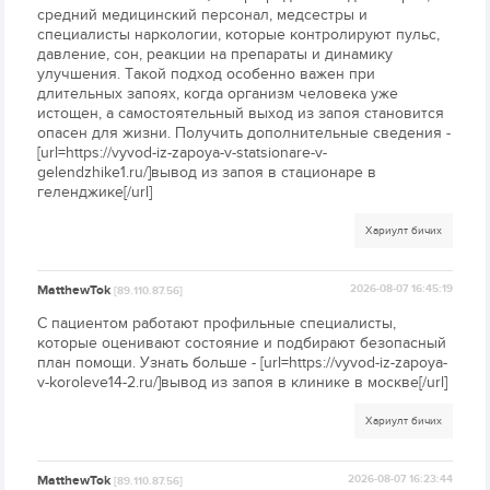
средний медицинский персонал, медсестры и
специалисты наркологии, которые контролируют пульс,
давление, сон, реакции на препараты и динамику
улучшения. Такой подход особенно важен при
длительных запоях, когда организм человека уже
истощен, а самостоятельный выход из запоя становится
опасен для жизни. Получить дополнительные сведения -
[url=https://vyvod-iz-zapoya-v-statsionare-v-
gelendzhike1.ru/]вывод из запоя в стационаре в
геленджике[/url]
Хариулт бичих
MatthewTok
2026-08-07 16:45:19
[89.110.87.56]
С пациентом работают профильные специалисты,
которые оценивают состояние и подбирают безопасный
план помощи. Узнать больше - [url=https://vyvod-iz-zapoya-
v-koroleve14-2.ru/]вывод из запоя в клинике в москве[/url]
Хариулт бичих
MatthewTok
2026-08-07 16:23:44
[89.110.87.56]