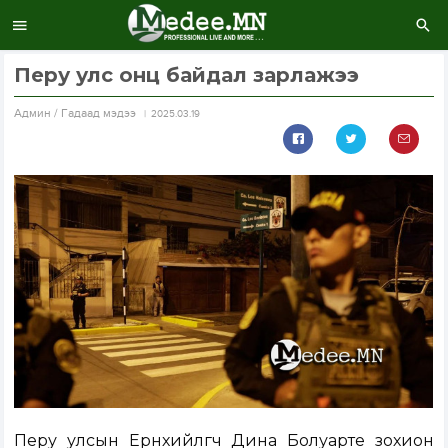
Перу улс онц байдал зарлажээ
Aдмин / Гадаад мэдээ
2025.03.19
Перу улсын Ерөнхийлөгч Дина Болуарте зохион