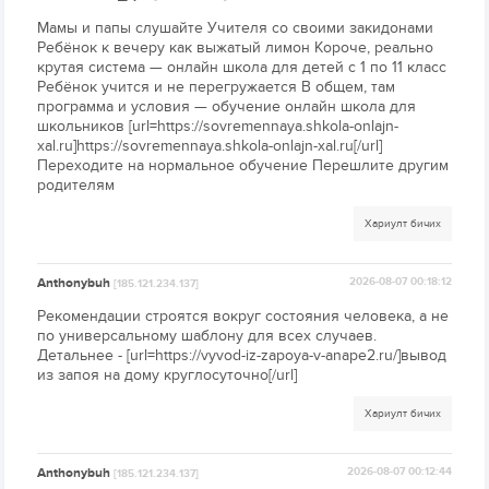
Мамы и папы слушайте Учителя со своими закидонами
Ребёнок к вечеру как выжатый лимон Короче, реально
крутая система — онлайн школа для детей с 1 по 11 класс
Ребёнок учится и не перегружается В общем, там
программа и условия — обучение онлайн школа для
школьников [url=https://sovremennaya.shkola-onlajn-
xal.ru]https://sovremennaya.shkola-onlajn-xal.ru[/url]
Переходите на нормальное обучение Перешлите другим
родителям
Хариулт бичих
Anthonybuh
2026-08-07 00:18:12
[185.121.234.137]
Рекомендации строятся вокруг состояния человека, а не
по универсальному шаблону для всех случаев.
Детальнее - [url=https://vyvod-iz-zapoya-v-anape2.ru/]вывод
из запоя на дому круглосуточно[/url]
Хариулт бичих
Anthonybuh
2026-08-07 00:12:44
[185.121.234.137]