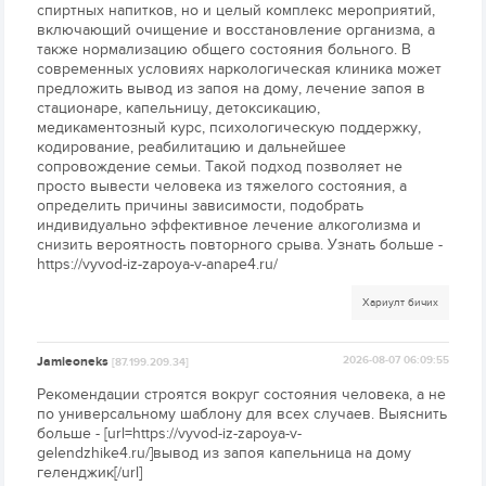
спиртных напитков, но и целый комплекс мероприятий,
включающий очищение и восстановление организма, а
также нормализацию общего состояния больного. В
современных условиях наркологическая клиника может
предложить вывод из запоя на дому, лечение запоя в
стационаре, капельницу, детоксикацию,
медикаментозный курс, психологическую поддержку,
кодирование, реабилитацию и дальнейшее
сопровождение семьи. Такой подход позволяет не
просто вывести человека из тяжелого состояния, а
определить причины зависимости, подобрать
индивидуально эффективное лечение алкоголизма и
снизить вероятность повторного срыва. Узнать больше -
https://vyvod-iz-zapoya-v-anape4.ru/
Хариулт бичих
Jamieoneks
2026-08-07 06:09:55
[87.199.209.34]
Рекомендации строятся вокруг состояния человека, а не
по универсальному шаблону для всех случаев. Выяснить
больше - [url=https://vyvod-iz-zapoya-v-
gelendzhike4.ru/]вывод из запоя капельница на дому
геленджик[/url]