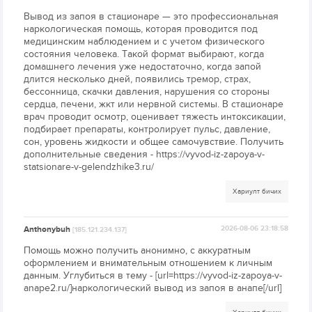
Вывод из запоя в стационаре — это профессиональная
наркологическая помощь, которая проводится под
медицинским наблюдением и с учетом физического
состояния человека. Такой формат выбирают, когда
домашнего лечения уже недостаточно, когда запой
длится несколько дней, появились тремор, страх,
бессонница, скачки давления, нарушения со стороны
сердца, печени, жкт или нервной системы. В стационаре
врач проводит осмотр, оценивает тяжесть интоксикации,
подбирает препараты, контролирует пульс, давление,
сон, уровень жидкости и общее самочувствие. Получить
дополнительные сведения - https://vyvod-iz-zapoya-v-
statsionare-v-gelendzhike3.ru/
Хариулт бичих
Anthonybuh
2026-08-06 23:18:58
[185.121.234.137]
Помощь можно получить анонимно, с аккуратным
оформлением и внимательным отношением к личным
данным. Углубиться в тему - [url=https://vyvod-iz-zapoya-v-
anape2.ru/]наркологический вывод из запоя в анапе[/url]