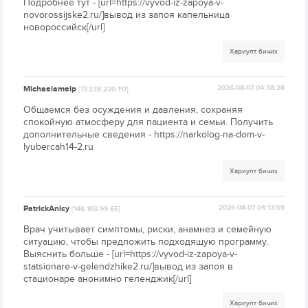
Подробнее тут - [url=https://vyvod-iz-zapoya-v-
novorossijske2.ru/]вывод из запоя капельница
новороссийск[/url]
Хариулт бичих
Michaelamelp
2026-08-07 04:38:28
[77.238.230.117]
Общаемся без осуждения и давления, сохраняя
спокойную атмосферу для пациента и семьи. Получить
дополнительные сведения - https://narkolog-na-dom-v-
lyubercah14-2.ru
Хариулт бичих
PatrickAnicy
2026-08-07 04:13:59
[146.103.99.65]
Врач учитывает симптомы, риски, анамнез и семейную
ситуацию, чтобы предложить подходящую программу.
Выяснить больше - [url=https://vyvod-iz-zapoya-v-
statsionare-v-gelendzhike2.ru/]вывод из запоя в
стационаре анонимно геленджик[/url]
Хариулт бичих