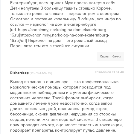
Екатеринбург, всем привет Муж просто потерял себя
Дети напуганы В больницу тащить страшно Короче,
только это реально спасло — нарколог дом с осмотром
Осмотрел и поставил капельницу В общем, вся инфа по
ссылке — нарколог на дом в екатеринбурге
[url=https://anonimnyj.narkolog-na-dom-ekaterinburg-
16.ru]https://anonimnyj.narkolog-na-dom-ekaterinburg-
16.ru[/url] Нарколог на дом — это реальный выход
Перешлите тем кто в такой же ситуации
Хариулт бичих
Richardsop
2026-08-06 21:34:40
[146.103.126.40]
Вывод из запоя в стационаре — это профессиональная
наркологическая помощь, которая проводится под
медицинским наблюдением и с учетом физического
состояния человека. Такой формат выбирают, когда
домашнего лечения уже недостаточно, когда запой
длится несколько дней, появились тремор, страх,
бессонница, скачки давления, нарушения со стороны
сердца, печени, жкт или нервной системы. В стационаре
врач проводит осмотр, оценивает тяжесть интоксикации,
подбирает препараты, контролирует пульс, давление,