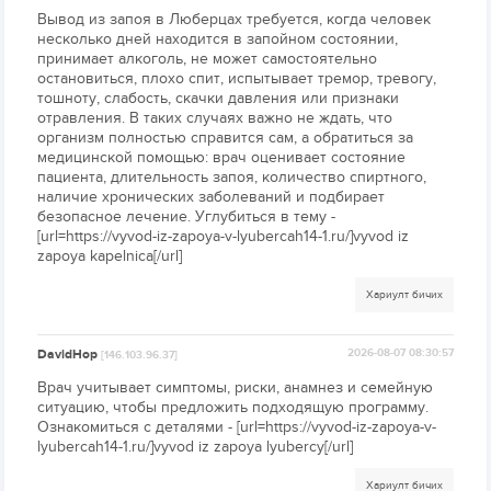
Вывод из запоя в Люберцах требуется, когда человек
несколько дней находится в запойном состоянии,
принимает алкоголь, не может самостоятельно
остановиться, плохо спит, испытывает тремор, тревогу,
тошноту, слабость, скачки давления или признаки
отравления. В таких случаях важно не ждать, что
организм полностью справится сам, а обратиться за
медицинской помощью: врач оценивает состояние
пациента, длительность запоя, количество спиртного,
наличие хронических заболеваний и подбирает
безопасное лечение. Углубиться в тему -
[url=https://vyvod-iz-zapoya-v-lyubercah14-1.ru/]vyvod iz
zapoya kapelnica[/url]
Хариулт бичих
DavidHop
2026-08-07 08:30:57
[146.103.96.37]
Врач учитывает симптомы, риски, анамнез и семейную
ситуацию, чтобы предложить подходящую программу.
Ознакомиться с деталями - [url=https://vyvod-iz-zapoya-v-
lyubercah14-1.ru/]vyvod iz zapoya lyubercy[/url]
Хариулт бичих