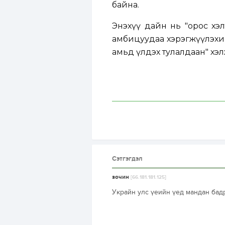
байна.
Энэхүү дайн нь "орос хэ
амбицуудаа хэрэгжүүлэхи
амьд үлдэх тулалдаан" хэл
Сэтгэгдэл
зочин
[66.181.181.125]
Украйн улс үеийн үед мандан бадр