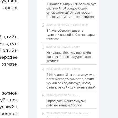
асуудалд
Т.Жанлав: Бидний "Шугаман бус
Худалдагч
н оронд
системийг ойролцоо бодох
Н.Амарзаяа:
супер схемүүд" бүтээл тооцон
Дэлгүүрийн 32
хуудастай өрийн
бодох математикт нээлт хийсэн
дэвтэр долоо хоногт
л дүүрдэг
2026-08-05 15:02:31 / Эдийн засаг
1 өдөр
0
0
ЗГ: Автобензин, дизель
Б.Хулан дэлхийн
түлшний онцгой албан татварыг
уй эдийн
аварга боллоо
тэглэлээ
"Хятадын
2026-08-08 11:32:31 / Спорт
ай эдийн
Найрааны бөхчүүд нийгмийн
1 өдөр
0
0
өөрсдөө
шившиг болон гадуурхагдаж
эхэллээ
Р.Даваадорж: Энэ
 хэмээн
намрын экспортын
орлого Монголд
2026-08-05 12:11:05 / Улстөр
боломж олгож болох
Б.Найдалаа: Энэ өвөл илүү хүнд
юм
байж магадгүй учир төр, эрчим
1 өдөр
0
2
хүчний байгууллагууд, иргэд
бэлтгэлээ сайн хангах нь зүйтэй
Автомашины улсын
 зохион
дугаар сондгой
2026-08-05 12:57:50 / Нүүр
тоогоор төгссөн бол
үй" гэж
өнөөдөр шатахуун
Европ дахь монголчуудын
авна
соёлын наадам боллоо
улахуйц
1 өдөр
0
0
оролдож
2026-08-05 15:06:04 / Эдийн засаг
Н.Номтойбаяр: