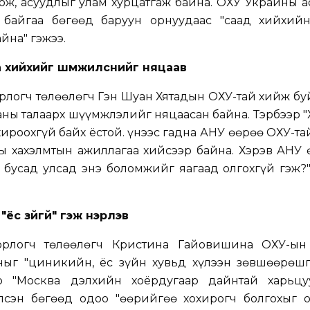
ож, асуудлыг улам хурцатгаж байна. ОХУ Украины 
байгаа бөгөөд баруун орнуудаас "саад хийхий
йна" гэжээ.
 хийхийг шүүмжилснийг няцаав
 орлогч төлөөлөгч Гэн Шуан Хятадын ОХУ-тай хийж б
ны талаарх шүүмжлэлийг няцаасан байна. Тэрбээр 
хироохгүй байх ёстой. Үүнээс гадна АНУ өөрөө ОХУ-т
ы хахэлмтын ажиллагаа хийсээр байна. Хэрэв АНУ 
бусад улсад энэ боломжийг яагаад олгохгүй гэж?"
ёс зүйгүй" гэж нэрлэв
орлогч төлөөлөгч Кристина Гайовишина ОХУ-ын
ныг "циникийн, ёс зүйн хувьд хүлээн зөвшөөрөшг
эр "Москва дэлхийн хоёрдугаар дайнтай харьцу
лсэн бөгөөд одоо "өөрийгөө хохирогч болгохыг 