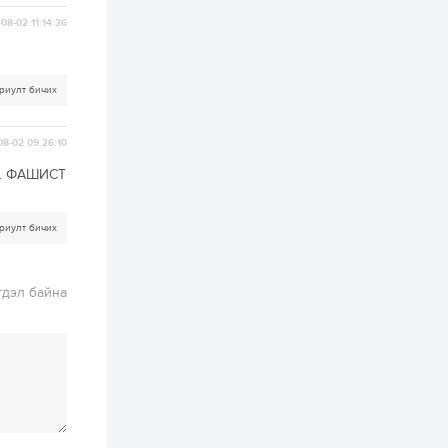
бүртгэл энэ сарын 10-
нд эхэлнэ
08-02 11:14:36
2 өдөр
0
0
16 төрлийн эмийг нэг
риулт бичих
эх үүсвэрээс
худалдан авах
журмыг баталлаа
08-02 09:26:10
2 өдөр
0
0
. ФАШИСТ
Нэгдүгээр
хорооллын арын
замыг наймдугаар
сарын 6-ны 23:00
риулт бичих
цагаас түр хааж,
борооны ус...
2 өдөр
0
0
Б.Баярбаатар:
гдэл байна
Төсвийн шинэчлэл
хийхгүй, урсгал
зардлаа
үргэлжлүүлэн тэлээд
байвал...
2 өдөр
2
0
Татварын өртэй
шатахуун импортлогч
ААН-үүдийн дансыг
битүүмжлэхгүй