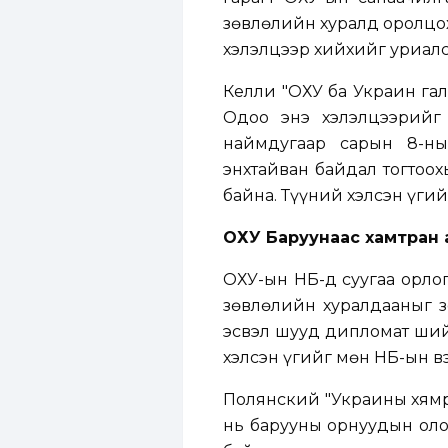
зөвлөлийн хуралд оролцо
хэлэлцээр хийхийг уриалс
Келли "ОХУ ба Украин гал 
Одоо энэ хэлэлцээрийг
наймдугаар сарын 8-ны
энхтайван байдал тогтоох
байна. Түүний хэлсэн үгий
ОХУ Баруунаас хамтран 
ОХУ-ын НҮБ-д суугаа орл
зөвлөлийн хуралдааныг з
эсвэл шууд дипломат шийд
хэлсэн үгийг мөн НҮБ-ын в
Полянский "Украины хямр
нь барууны орнуудын оло