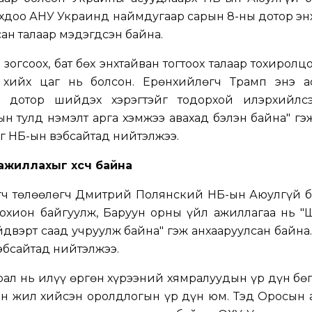
хдоо АНУ Украинд наймдугаар сарын 8-ны дотор эн
ан талаар мэдэгдсэн байна.
зогсоох, бат бөх энхтайван тогтоох талаар тохиролцо
 хийх цаг нь болсон. Ерөнхийлөгч Трамп энэ а
 дотор шийдэх хэрэгтэйг тодорхой илэрхийлс
ын тулд нэмэлт арга хэмжээ авахад бэлэн байна" гэ
г НҮБ-ын вэбсайтад нийтэлжээ.
ажиллахыг хүсч байна
огч төлөөлөгч Дмитрий Полянский НҮБ-ын Аюулгүй 
охион байгуулж, Баруун орны үйл ажиллагаа нь "Ш
вэрт саад учруулж байна" гэж анхааруулсан байна
эбсайтад нийтэлжээ.
ал нь илүү өргөн хүрээний хямралуудын үр дүн бө
н жил хийсэн оролдлогын үр дүн юм. Тэд Оросын 