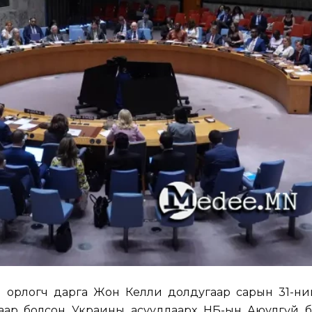
н орлогч дарга Жон Келли долдугаар сарын 31-ни
гаар болсон Украины асуудлаарх НҮБ-ын Аюулгүй 