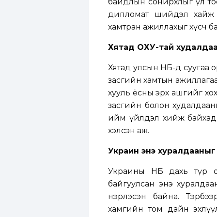
байдлын сонирхлыг үл то
дипломат шийдэл хайж 
хамтран ажиллахыг хүсч ба
Хятад ОХУ-тай худалдаа
Хятад улсын НҮБ-д суугаа
засгийн хамтын ажиллагаа
хууль ёсны эрх ашгийг хо
засгийн болон худалдаан
ийм үйлдэл хийж байхад 
хэлсэн аж.
Украин энэ хуралдааныг "
Украины НҮБ дахь түр 
байгуулсан энэ хуралдаа
нэрлэсэн байна. Тэрбэ
хамгийн том дайн эхлүү