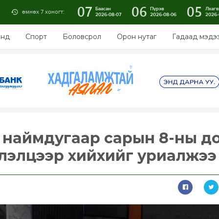
07
06
05
Баасан
Пүрэв
Лхагв
өмнөх 7 хоногт:
2026-08-07
2026-08-06
2026-
энд
Спорт
Боловсрол
Орон нутаг
Гадаад мэдэ
 наймдугаар сарын 8-ны д
лэлцээр хийхийг уриалжээ