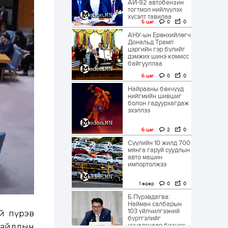
АИ-92 автобензин
тогтмол нийлүүлэх
хүсэлт тавилаа
5 цаг
0
0
АНУ-ын Ерөнхийлөгч
Дональд Трамп
цэргийн гэр бүлийг
дэмжих шинэ комисс
байгууллаа
6 цаг
0
0
Найрааны бөхчүүд
нийгмийн шившиг
болон гадуурхагдаж
эхэллээ
6 цаг
2
0
Сүүлийн 10 жилд 700
мянга гаруй суудлын
авто машин
импортолжээ
1 өдөр
0
0
Б.Пүрэвдагва:
Найман салбарын
103 үйлчилгээний
й пүрэв
бүртгэлийг
цуцалснаар бизнес
байдлын