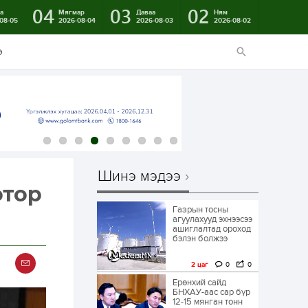
04
03
02
а
Мягмар
Даваа
Ням
08-05
2026-08-04
2026-08-03
2026-08-02
э
Шинэ мэдээ
отор
Газрын тосны
агуулахууд эхнээсээ
ашиглалтад ороход
бэлэн болжээ
2 цаг
0
0
Ерөнхий сайд
БНХАУ-аас сар бүр
12-15 мянган тонн