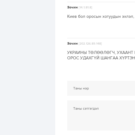
Зочин
[14.1.81.8]
Киев бол оросын хотуудын эхлэл, 
Зочин
[202.126.89.148]
УКРАИНЫ ТӨЛӨӨЛӨГЧ, УХААНТ 
ОРОС УДАХГҮЙ ШАНГАА ХҮРТЭ