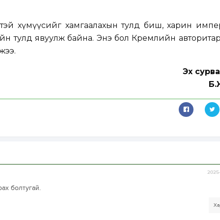
лтэй хүмүүсийг хамгаалахын тулд биш, харин импе
йн тулд явуулж байна. Энэ бол Кремлийн авторита
жээ.
Эх сурв
Б.
2025-
ах болтугай.
Ха