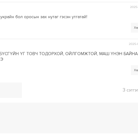
2025-
украйн бол оросын зах нутаг гэсэн утгатай!
Ха
2025-
БҮСГҮЙН ҮГ ТОВЧ ТОДОРХОЙ, ОЙЛГОМЖТОЙ, МАШ ҮНЭН БАЙНА
НЭ
Ха
3
сэтгэ