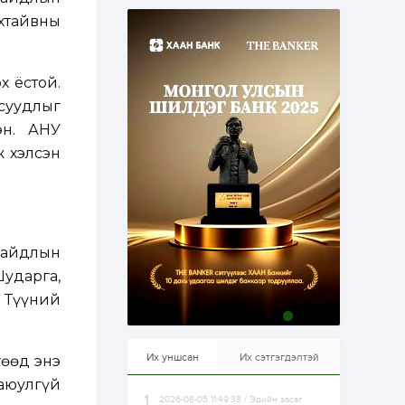
эрхлэхэд таатай...
1 өдөр
1
0
хтайвны
Долдугаар сард
709.503 зөрчил
бүртгэгджээ
х ёстой.
суудлыг
1 өдөр
0
0
эн. АНУ
Цалинтай ээжийн 50
мянган төгрөгийн
ж хэлсэн
тэтгэмжийг 500
мянгад хүргэх
өргөдөлд санал авч
эхэлжээ
1 өдөр
2
0
Б.Түмэн-Өлзий: Олон
улсад хуримтлуулсан
байдлын
мэдлэг, туршлагаа эх
орныхоо хөгжилд
ударга,
зориулна
. Түүний
1 өдөр
0
0
Алтны үнэ дөрвөн
улирал дараалан
өсөж байна
Их уншсан
Их сэтгэгдэлтэй
гөөд энэ
аюулгүй
2026-08-05 11:49:38 / Эдийн засаг
1 өдөр
0
0