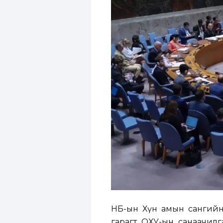
НҮБ-ын Хүн амын сангий
гарагт ОХУ-ын санаачил