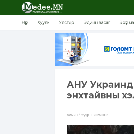
Нүүр
Хууль
Улстөр
Эдийн засаг
Эрүүл м
АНУ Украинд
энхтайвны хэ
Aдмин / Нүүр
2025.08.01