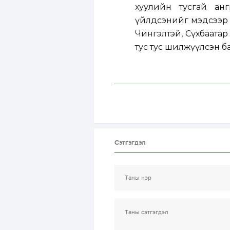
хуулийн тусгай анг
үйлдсэнийг мэдсээр б
Чингэлтэй, Сүхбаата
тус тус шилжүүлсэн б
Сэтгэгдэл