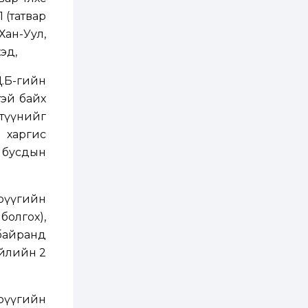
хэрэгжилт,
амлалтаас илүү
 (татвар
бодит үр дүн чухал
ан-Уул,
2 өдөр
0
0
эд,
Неймар зодог тайлах
эсэхээ 12 дугаар сард
шийднэ
Ц.Б-гийн
тэй байх
2 өдөр
0
3
түүнийг
Нийслэлийн 30
 харгис
дугаар сургуулийг 10
дугаар сарын 1-нд
, бусдын
ашиглалтад оруулна
2 өдөр
0
0
Эрүүгийн
Морингийн давааны
замаас “Барилгын
олгох),
хатуу хог хаягдал
дахин боловсруулах
байранд
үйлдвэр” хүртэлх 1.5...
үйлийн 2
2 өдөр
0
0
COP17 хурлын үеэр 5
дүүргийн 73
цэцэрлэг, 60
Эрүүгийн
сургуульд