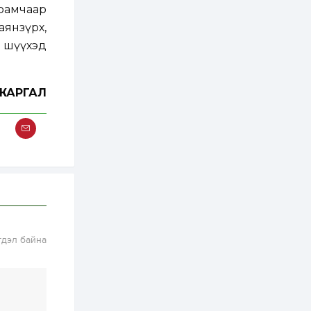
зохицуулалт хийнэ
рамчаар
2 өдөр
0
0
аянзүрх,
Б.Идэржавхлан:
н шүүхэд
Математик бол
амьдралд тулгарах
бүх арга ухааны
суурь ойлголт
ЖАРГАЛ
2 өдөр
1
0
Бэлчээрийн 55 хувьд
ургамлын ургалт
сайн байна
2 өдөр
0
0
Наймдугаар сард
олгох нийгмийн
халамжийн тэтгэвэр,
тэтгэмж, хөнгөлөлт,
тусламжийн хуваарь
гдэл байна
2 өдөр
0
0
Наймдугаар сард
270 мянга гаруй
тонн шатахуун
импортлохоор
баталгаажуулжээ