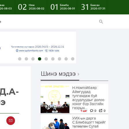
02
01
31
ваа
Ням
Бямба
Баасан
26-08-03
2026-08-02
2026-08-01
2026-07-31
э
Шинэ мэдээ
Н.Номтойбаяр:
Д.А-
Аймгуудад
тулгамдаж буй
ээ
асуудлуудыг долоо
хоног бүр Засгийн
газрын...
1 цаг
0
0
УИХ-ын дарга
С.Бямбацогт төрийг
төлөөлөн Сутай