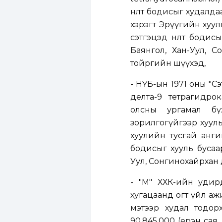
нөлөөт бодисыг худалд
хэрэгт Эрүүгийн хуул
сэтгэцэд нөлөөт боди
Баянгол, Хан-Уул, 
тойргийн шүүхэд,
- НҮБ-ын 1971 оны "Сэ
делта-9 тетрагидрок
олсны ургамал бүх
зорилгогүйгээр хууль
хуулийн тусгай ангий
бодисыг хууль бусаа
Уул, Сонгинохайрхан
- "М" ХХК-ийн удир
хугацаанд огт үйл аж
мэтээр худал тодорхо
90,845,000 (ерэн сая, н