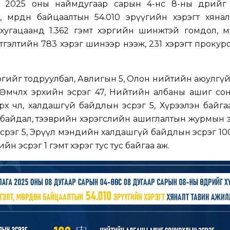
 2025 оны наймдугаар сарын 4-нөөс 8-ны өдрийг 
, мөрдөн байцаалтын 54.010 эрүүгийн хэрэгт хяна
хугацаанд 1.362 гэмт хэргийн шинжтэй гомдол, м
ртгэлтийн 783 хэрэг шинээр нээж, 231 хэрэгт прокур
ргийг тодруулбал, Авлигын 5, Олон нийтийн аюулгү
 Өмчлөх эрхийн эсрэг 47, Нийтийн албаны ашиг со
рх чөлөө, халдашгүй байдлын эсрэг 5, Хүрээлэн байг
гүй байдал, тээврийн хэрэгслийн ашиглалтын журмын э
срэг 5, Эрүүл мэндийн халдашгүй байдлын эсрэг 10
хийн эсрэг 1 гэмт хэрэг тус тус байгаа аж.