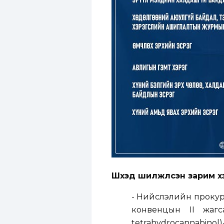
Шүүхэд шилжүүлсэн зарим 
- Нийслэлийн прокуро
конвенцын II жагса
tetrahydrocannabinol