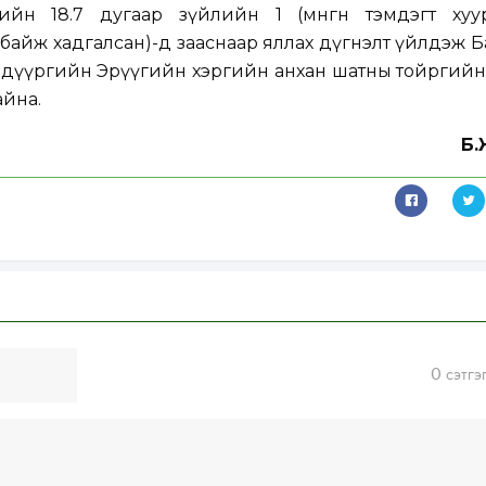
ийн 18.7 дугаар зүйлийн 1 (мөнгөн тэмдэгт хуу
айж хадгалсан)-д зааснаар яллах дүгнэлт үйлдэж Б
р дүүргийн Эрүүгийн хэргийн анхан шатны тойргий
айна.
Б.
0
сэтгэ