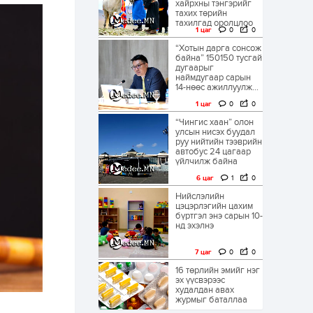
хайрхны тэнгэрийг
тахих төрийн
тахилгад оролцлоо
1 цаг
0
0
“Хотын дарга сонсож
байна” 150150 тусгай
дугаарыг
наймдугаар сарын
14-нөөс ажиллуулж...
1 цаг
0
0
“Чингис хаан” олон
улсын нисэх буудал
руу нийтийн тээврийн
автобус 24 цагаар
үйлчилж байна
6 цаг
1
0
Нийслэлийн
цэцэрлэгийн цахим
бүртгэл энэ сарын 10-
нд эхэлнэ
7 цаг
0
0
16 төрлийн эмийг нэг
эх үүсвэрээс
худалдан авах
журмыг баталлаа