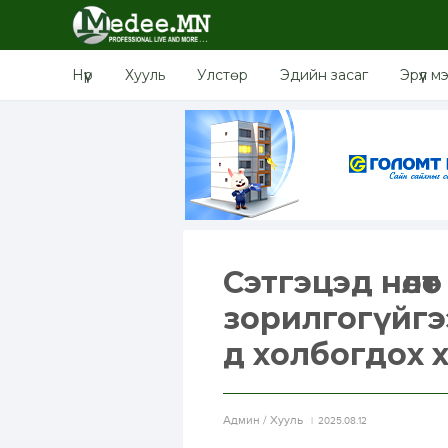
Нүүр
Хууль
Улстөр
Эдийн засаг
Эрүүл м
Сэтгэцэд нөлө
зорилгогүйгэ
д холбогдох 
Aдмин / Хууль
2025.08.12