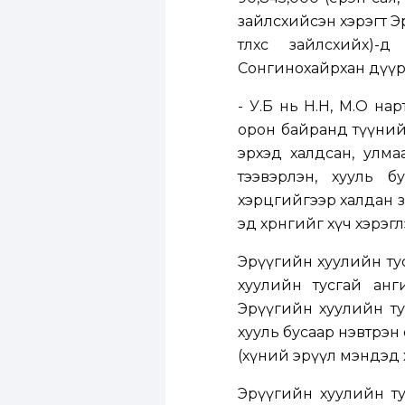
зайлсхийсэн хэрэгт Э
төлөхөөс зайлсхийх
Сонгинохайрхан дүүр
- У.Б нь Н.Н, М.О на
орон байранд түүний з
эрхэд халдсан, улм
тээвэрлэн, хууль 
хэрцгийгээр халдан зо
эд хөрөнгийг хүч хэрэ
Эрүүгийн хуулийн тус
хуулийн тусгай анги
Эрүүгийн хуулийн ту
хууль бусаар нэвтрэн 
(хүний эрүүл мэндэд х
Эрүүгийн хуулийн ту