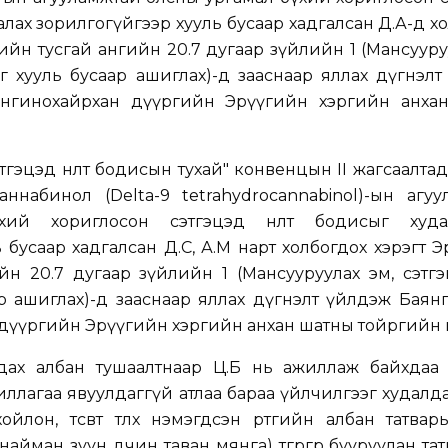
аалах зорилгогүйгээр хууль бусаар хадгалсан Д.А-д х
ийн тусгай ангийн 20.7 дугаар зүйлийн 1 (Мансууру
сыг хууль бусаар ашиглах)-д зааснаар яллах дүгнэл
Сонгинохайрхан дүүргийн Эрүүгийн хэргийн анха
тгэцэд нөлөөт бодисын тухай" конвенцын II жагсаалтад
аннабинол (Delta-9 tetrahydrocannabinol)-ын агу
ий хориглосон сэтгэцэд нөлөөт бодисыг худа
 бусаар хадгалсан Д.С, А.М нарт холбогдох хэрэгт 
н 20.7 дугаар зүйлийн 1 (Мансууруулах эм, сэтгэцэ
р ашиглах)-д зааснаар яллах дүгнэлт үйлдэж Баянг
 дүүргийн Эрүүгийн хэргийн анхан шатны тойргийн 
дах албан тушаалтнаар Ц.Б нь ажиллаж байхдаа 
иллагаа явуулдаггүй атлаа бараа үйлчилгээг худалд
йлон, төсөвт төлөх нэмэгдсэн өртгийн албан татва
айман зуун дөчин таван мянга) төгрөгөөр бууруулан татвар