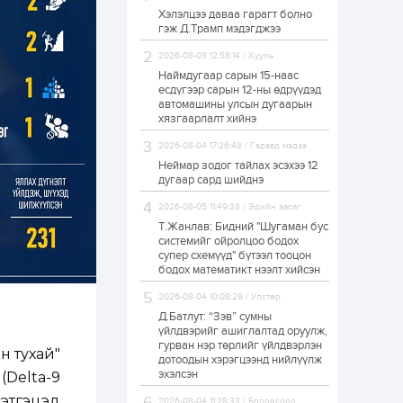
Хэлэлцээ даваа гарагт болно
ЗГ: Автобензин,
гэж Д.Трамп мэдэгджээ
дизель түлшний
онцгой албан
татварыг тэглэлээ
2026-08-03 12:58:14 / Хууль
Наймдугаар сарын 15-наас
есдүгээр сарын 12-ны өдрүүдэд
1 өдөр
2
0
автомашины улсын дугаарын
З.Мэндсайхан:
хязгаарлалт хийнэ
Хүнсний нөөцийг
бэлтгэх агуулах,
2026-08-04 17:26:48 / Гадаад мэдээ
зоорь бэлтгэх ААН-
үүдэд хөнгөлөлттэй
Неймар зодог тайлах эсэхээ 12
зээл олгоно
дугаар сард шийднэ
1 өдөр
1
0
2026-08-05 11:49:38 / Эдийн засаг
Европ дахь
монголчуудын
Т.Жанлав: Бидний "Шугаман бус
соёлын наадам
системийг ойролцоо бодох
боллоо
супер схемүүд" бүтээл тооцон
бодох математикт нээлт хийсэн
1 өдөр
2
0
2026-08-04 10:08:29 / Улстөр
Өнгөрсөн сард
Д.Батлут: “Зэв” сумны
1,439.2 кг үнэт
металл худалдан
үйлдвэрийг ашиглалтад оруулж,
авчээ
гурван нэр төрлийг үйлдвэрлэн
н тухай"
дотоодын хэрэгцээнд нийлүүлж
эхэлсэн
Delta-9
1 өдөр
0
0
сэтгэцэд
Б.Найдалаа: Энэ
2026-08-04 11:28:33 / Боловсрол