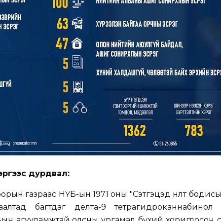
хэргээс дурдвал:
рын газраас НҮБ-ын 1971 оны "Сэтгэцэд нөлөөт бодисы
алтад багтдаг делта-9 тетрагидроканнабинол (
)-ын агууламжтай олсны ургамал бүхий хориглосон 