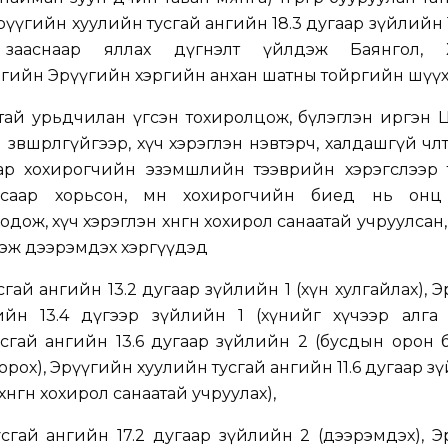
рүүгийн хуулийн тусгай ангийн 18.3 дугаар зүйлийн 1
)-д зааснаар яллах дүгнэлт үйлдэж Баянгол, Х
гийн Эрүүгийн хэргийн анхан шатны тойргийн шүүх
ртай урьдчилан үгсэн тохиролцож, бүлэглэн иргэн 
өвшөөрөлгүйгээр, хүч хэрэглэн нэвтэрч, халдашгүй чөлөө
аар хохирогчийн эзэмшлийн тээврийн хэрэгслээр 
бусаар хорьсон, мөн хохирогчийн биед нь онц
дож, хүч хэрэглэн хөнгөн хохирол санаатай учруулсан
глэж дээрэмдэх хэргүүдэд
гай ангийн 13.2 дугаар зүйлийн 1 (хүн хулгайлах), 
йн 13.4 дүгээр зүйлийн 1 (хүнийг хүчээр алга б
сгай ангийн 13.6 дугаар зүйлийн 2 (бусдын орон 
орох), Эрүүгийн хуулийн тусгай ангийн 11.6 дугаар з
өнгөн хохирол санаатай учруулах),
сгай ангийн 17.2 дугаар зүйлийн 2 (дээрэмдэх), 