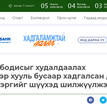
05
04
03
Лхагва
Мягмар
Да
өмнөх 7 хоногт:
2026-08-05
2026-08-04
20
энд
Спорт
Боловсрол
Орон нутаг
Гадаад мэдэ
өт бодисыг худалдаалах
эр хууль бусаар хадгалсан 
хэргийг шүүхэд шилжүүлж