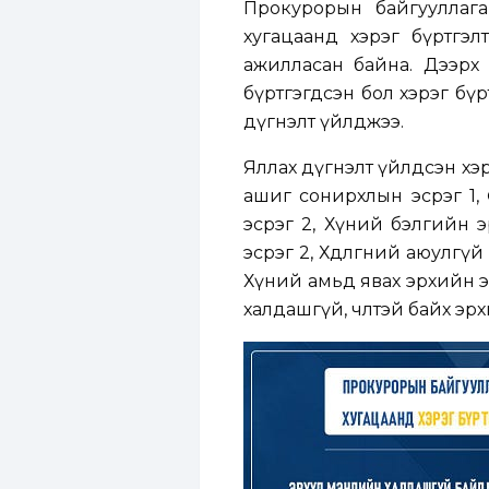
Прокурорын байгууллага
хугацаанд хэрэг бүртгэлт
ажилласан байна. Дээрх 
бүртгэгдсэн бол хэрэг бү
дүгнэлт үйлджээ.
Яллах дүгнэлт үйлдсэн хэ
ашиг сонирхлын эсрэг 1,
эсрэг 2, Хүний бэлгийн э
эсрэг 2, Хөдөлгөөний аюул
Хүний амьд явах эрхийн э
халдашгүй, чөлөөтэй байх эр