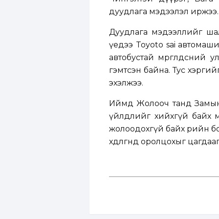
дуудлага мэдээлэл иржээ.
Дуудлага мэдээллийг шал
үедээ Toyoto sai автомаш
автобустай мөргөлдсөний 
гэмтсэн байна. Тус хэрги
эхэлжээ.
Иймд Жолооч танд Замын хө
үйлдлийг хийхгүй байх мө
жолоодохгүй байх өөрийн 
хөдөлгөөнд оролцохыг цагд