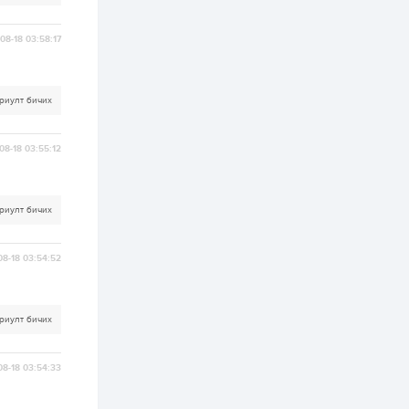
2 өдөр
0
0
Т.Жанлав: Бидний
08-18 03:58:17
"Шугаман бус
системийг ойролцоо
бодох супер схемүүд"
бүтээл тооцон
бодох...
риулт бичих
2 өдөр
7
3
С.Бямбацогт:
Хэлэлцүүлгээс илүү
08-18 03:55:12
хэрэгжилт,
амлалтаас илүү
бодит үр дүн чухал
3 өдөр
0
0
риулт бичих
Неймар зодог тайлах
эсэхээ 12 дугаар сард
шийднэ
08-18 03:54:52
3 өдөр
0
3
Нийслэлийн 30
риулт бичих
дугаар сургуулийг 10
дугаар сарын 1-нд
ашиглалтад оруулна
08-18 03:54:33
3 өдөр
0
0