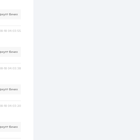
ААН-үүдийн дансыг
битүүмжлэхгүй
риулт бичих
1 өдөр
1
0
Нөөцийн махны
худалдаа,
08-18 04:03:55
борлуулалтыг
нээлттэй ил тод
болгоно
2 өдөр
0
0
риулт бичих
ЗГ: Автобензин,
дизель түлшний
онцгой албан
08-18 04:03:38
татварыг тэглэлээ
2 өдөр
3
0
риулт бичих
З.Мэндсайхан:
Хүнсний нөөцийг
бэлтгэх агуулах,
зоорь бэлтгэх ААН-
08-18 04:03:20
үүдэд хөнгөлөлттэй
зээл олгоно
2 өдөр
2
0
Европ дахь
риулт бичих
монголчуудын
соёлын наадам
боллоо