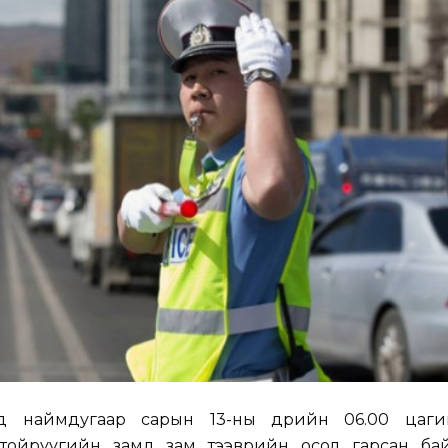
ад наймдугаар сарын 13-ны өдрийн 06.00 цаг
 тойруугийн замд зам тээврийн осол гарсан бай