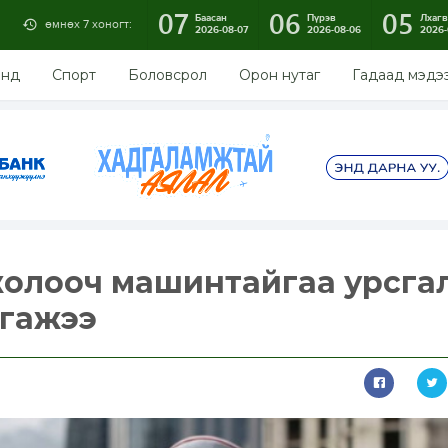
07
06
05
Баасан
Пүрэв
Лхагв
өмнөх 7 хоногт:
2026-08-07
2026-08-06
2026-
энд
Спорт
Боловсрол
Орон нутаг
Гадаад мэдэ
жолооч машинтайгаа урсга
ргажээ