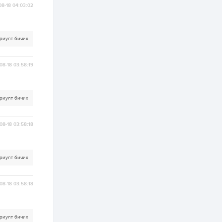
08-18 04:03:02
2 өдөр
2
0
Өнгөрсөн сард
1,439.2 кг үнэт
риулт бичих
металл худалдан
авчээ
08-18 03:58:19
2 өдөр
0
0
Б.Найдалаа: Энэ
өвөл илүү хүнд байж
магадгүй учир төр,
риулт бичих
эрчим хүчний
байгууллагууд, иргэд
бэлтгэлээ...
2 өдөр
6
0
08-18 03:58:18
Өнөөдөр сондгой
тоогоор төгссөн
автомашинтай иргэд
бензин авна
риулт бичих
2 өдөр
0
3
08-18 03:58:18
ЗГ: Шатахууны
хангамж,
нийлүүлэлтийг
тогтворжуулах
асуудлыг хэлэлцэж
риулт бичих
байна