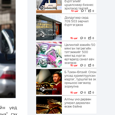
бүртгэлийг
цуцалснаар бизнес
эрхлэхэд таатай...
13 цаг
1
0
Долдугаар сард
709.503 зөрчил
бүртгэгджээ
15 цаг
0
0
Цалинтай ээжийн 50
мянган төгрөгийн
тэтгэмжийг 500
мянгад хүргэх
өргөдөлд санал авч
эхэлжээ
15 цаг
2
0
Б.Түмэн-Өлзий: Олон
улсад хуримтлуулсан
мэдлэг, туршлагаа эх
орныхоо хөгжилд
зориулна
15 цаг
0
0
Алтны үнэ дөрвөн
улирал дараалан
өсөж байна
ийн үед
на” гэх