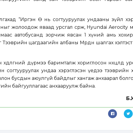
гахад “Иргэн Ө нь согтууруулах ундааны зүйл хэр
иныг жолоодож яваад урсгал сөрж, Hyundai Aerocity
улмаас автобусанд зорчиж явсан 1 хүний амь хохир
йг Тээврийн цагдаагийн албаны Мөрдөн шалгах хэлтэс
дөлгөөний дүрмээ баримталж хориглосон нөхцөлд урсг
н согтууруулах ундаа хэрэглэсэн үедээ тээврийн 
болон бусдын аюулгүй байдлыг хангаж анхаарал бол
аагийн байгууллагаас анхааруулж байна.
Б.