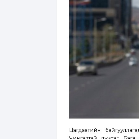
Цагдаагийн байгууллаг
Чингэлтэй дүүрэг, Бага