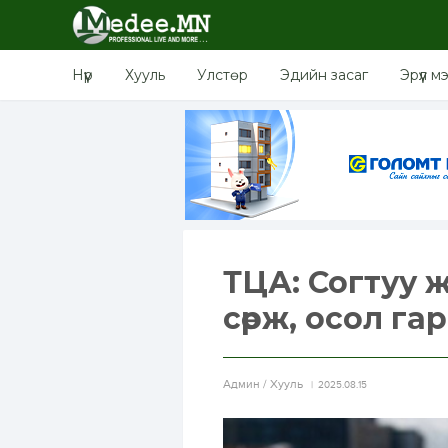
Нүүр
Хууль
Улстөр
Эдийн засаг
Эрүүл м
ТЦА: Согтуу 
сөрж, осол га
Aдмин / Хууль
2025.08.15