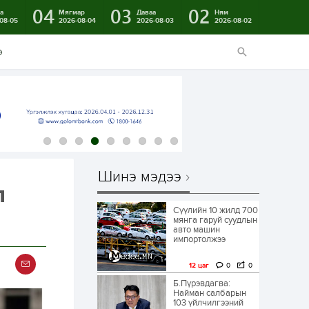
04
03
02
а
Мягмар
Даваа
Ням
08-05
2026-08-04
2026-08-03
2026-08-02
э
Шинэ мэдээ
л
Сүүлийн 10 жилд 700
мянга гаруй суудлын
авто машин
импортолжээ
12 цаг
0
0
Б.Пүрэвдагва:
Найман салбарын
103 үйлчилгээний