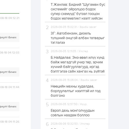
Т.Жанлав: Бидний "Шугаман бус
Н.Номтойбаяр:
системийг ойролцоо бодох
Аймгуудад
супер схемүүд" бүтээл тооцон
тулгамдаж буй
асуудлуудыг долоо
бодох математикт нээлт хийсэн
08-18 04:12:21
хоног бүр Засгийн
газрын...
2026-08-05 15:02:31 / Эдийн засаг
1 өдөр
0
0
ЗГ: Автобензин, дизель
УИХ-ын дарга
риулт бичих
түлшний онцгой албан татварыг
С.Бямбацогт төрийг
тэглэлээ
төлөөлөн Сутай
хайрхны тэнгэрийг
2026-08-05 12:11:05 / Улстөр
тахих төрийн
08-18 04:12:03
тахилгад оролцлоо
Б.Найдалаа: Энэ өвөл илүү хүнд
1 өдөр
3
0
байж магадгүй учир төр, эрчим
хүчний байгууллагууд, иргэд
“Хотын дарга сонсож
байна” 150150 тусгай
бэлтгэлээ сайн хангах нь зүйтэй
риулт бичих
дугаарыг
наймдугаар сарын
2026-08-05 15:06:04 / Эдийн засаг
14-нөөс ажиллуулж...
Нөөцийн махны худалдаа,
08-18 04:11:44
1 өдөр
0
0
борлуулалтыг нээлттэй ил тод
болгоно
“Чингис хаан” олон
улсын нисэх буудал
2026-08-05 12:57:50 / Нүүр
руу нийтийн тээврийн
риулт бичих
автобус 24 цагаар
Европ дахь монголчуудын
үйлчилж байна
соёлын наадам боллоо
1 өдөр
1
0
08-18 04:11:26
2026-08-06 10:32:53 / Улстөр
Нийслэлийн