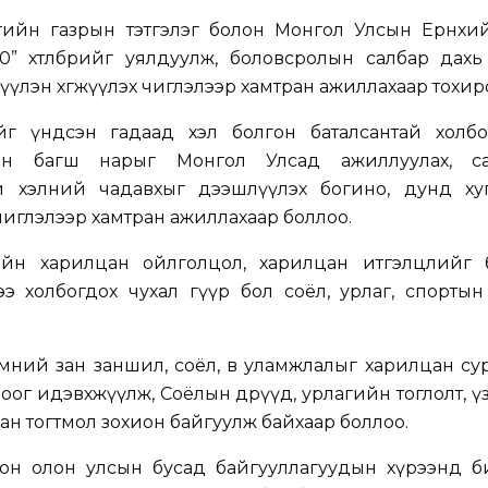
ийн газрын тэтгэлэг болон Монгол Улсын Ерөнхий
0” хөтөлбөрийг уялдуулж, боловсролын салбар дах
үүлэн хөгжүүлэх чиглэлээр хамтран ажиллахаар тохир
г үндсэн гадаад хэл болгон баталсантай холбо
н багш нарыг Монгол Улсад ажиллуулах, са
и хэлний чадавхыг дээшлүүлэх богино, дунд ху
чиглэлээр хамтран ажиллахаар боллоо.
йн харилцан ойлголцол, харилцан итгэлцлийг б
ээ холбогдох чухал гүүр бол соёл, урлаг, спорты
ний зан заншил, соёл, өв уламжлалыг харилцан су
ог идэвхжүүлж, Соёлын өдрүүд, урлагийн тоглолт, ү
ан тогтмол зохион байгуулж байхаар боллоо.
он олон улсын бусад байгууллагуудын хүрээнд б