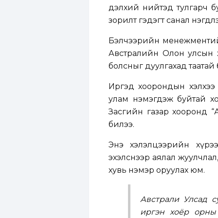
дэлхий нийтэд тулгарч б
зорилт гэдэгт санал нэгдлэ
Бэлчээрийн менежментийг 
Австралийн Олон улсын хөд
болсныг дуулгахад таатай 
Иргэд хоорондын хэлхээ
улам нэмэгдэж буйтай хол
Засгийн газар хооронд “
билээ.
Энэ хэлэлцээрийн хүрэ
эхэлснээр аялал жуулчлал,
хувь нэмэр оруулах юм.
Австрали Улсад с
иргэн хоёр орны