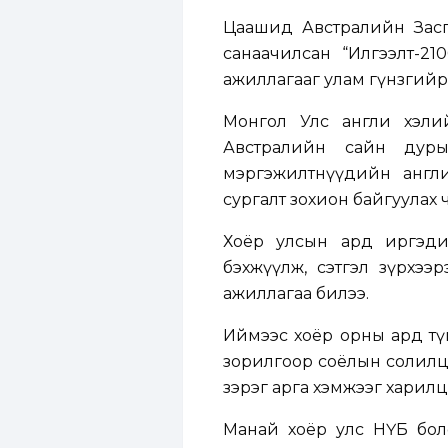
Цаашид Австралийн Засг
санаачилсан “Илгээлт-210
ажиллагааг улам гүнзгийр
Монгол Улс англи хэлий
Австралийн сайн дуры
мэргэжилтнүүдийн англ
сургалт зохион байгуулах 
Хоёр улсын ард иргэди
бэхжүүлж, сэтгэл зүрхээр
ажиллагаа билээ.
Иймээс хоёр орны ард түм
зорилгоор соёлын солилцо
зэрэг арга хэмжээг харилц
Манай хоёр улс НҮБ бол