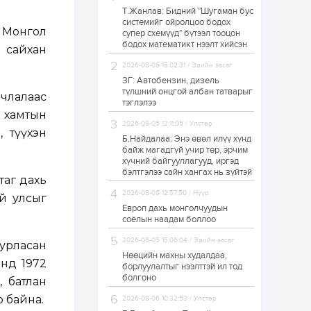
Т.Жанлав: Бидний "Шугаман бус
Н.Номтойбаяр:
системийг ойролцоо бодох
Аймгуудад
а Монгол
супер схемүүд" бүтээл тооцон
тулгамдаж буй
асуудлуудыг долоо
бодох математикт нээлт хийсэн
й сайхан
хоног бүр Засгийн
газрын...
2026-08-05 15:02:31 / Эдийн засаг
1 өдөр
0
0
ЗГ: Автобензин, дизель
УИХ-ын дарга
түлшний онцгой албан татварыг
лчлалаас
С.Бямбацогт төрийг
тэглэлээ
төлөөлөн Сутай
 хамтын
хайрхны тэнгэрийг
2026-08-05 12:11:05 / Улстөр
тахих төрийн
 түүхэн
тахилгад оролцлоо
Б.Найдалаа: Энэ өвөл илүү хүнд
1 өдөр
4
0
байж магадгүй учир төр, эрчим
хүчний байгууллагууд, иргэд
“Хотын дарга сонсож
байна” 150150 тусгай
бэлтгэлээ сайн хангах нь зүйтэй
таг дахь
дугаарыг
наймдугаар сарын
2026-08-05 12:57:50 / Нүүр
й улсыг
14-нөөс ажиллуулж...
Европ дахь монголчуудын
1 өдөр
0
0
соёлын наадам боллоо
“Чингис хаан” олон
2026-08-05 15:06:04 / Эдийн засаг
уурласан
улсын нисэх буудал
руу нийтийн тээврийн
Нөөцийн махны худалдаа,
нд 1972
автобус 24 цагаар
борлуулалтыг нээлттэй ил тод
үйлчилж байна
болгоно
, батлан
1 өдөр
1
0
р байна.
2026-08-06 10:32:53 / Улстөр
Нийслэлийн