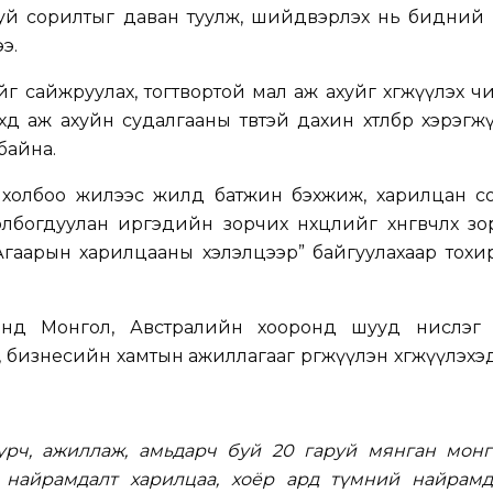
уй сорилтыг даван туулж, шийдвэрлэх нь бидний 
э.
сайжруулах, тогтвортой мал аж ахуйг хөгжүүлэх ч
өө аж ахуйн судалгааны төвтэй дахин хөтөлбөр хэрэгж
байна.
 холбоо жилээс жилд батжин бэхжиж, харилцан с
богдуулан иргэдийн зорчих нөхцөлийг хөнгөвчлөх з
Агаарын харилцааны хэлэлцээр” байгуулахаар тохи
энд Монгол, Австралийн хооронд шууд нислэг
 бизнесийн хамтын ажиллагааг өргөжүүлэн хөгжүүлэхэ
урч, ажиллаж, амьдарч буй 20 гаруй мянган монг
 найрамдалт харилцаа, хоёр ард түмний найрамд