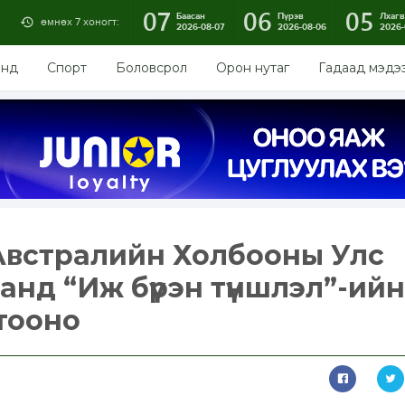
07
06
05
Баасан
Пүрэв
Лхагв
өмнөх 7 хоногт:
2026-08-07
2026-08-06
2026-
энд
Спорт
Боловсрол
Орон нутаг
Гадаад мэдэ
Австралийн Холбооны Улс
анд “Иж бүрэн түншлэл”-ийн
тооно