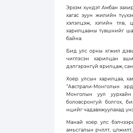
Эрхэм хүндэт Амбан захир
хагас зуун жилийн түүхэ
хэлэлцэж, хэтийн төлөв,
харилцааны түвшнийг шат
байна.
Бид улс орны хөгжил дэвши
чиглэсэн харилцан ашигт
дэлгэрэнгүй ярилцаж, сан
Хоёр улсын харилцаа, хам
“Австрали-Монголын эрд
Монголын уул уурхайн 
боловсронгуй болгох, би
нөөцийг чадавхжуулахад үн
Манай хоёр улс бэлчээ
амьсгалын өөрчлөлт, цөлжи