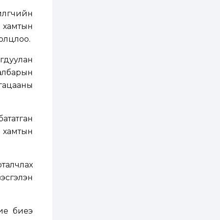
2 өдөр
0
0
лөгчийн
Т.Жанлав: Бидний
"Шугаман бус
ь хамтын
системийг ойролцоо
бодох супер схемүүд"
олцлоо.
бүтээл тооцон
бодох...
2 өдөр
7
3
гдуулан
С.Бямбацогт:
лбарын
Хэлэлцүүлгээс илүү
хэрэгжилт,
гацааны
амлалтаас илүү
бодит үр дүн чухал
3 өдөр
0
0
ататган
Неймар зодог тайлах
эсэхээ 12 дугаар сард
н хамтын
шийднэ
3 өдөр
0
3
рталчлах
Нийслэлийн 30
зэсгэлэн
дугаар сургуулийг 10
дугаар сарын 1-нд
ашиглалтад оруулна
ие биеэ
3 өдөр
0
0