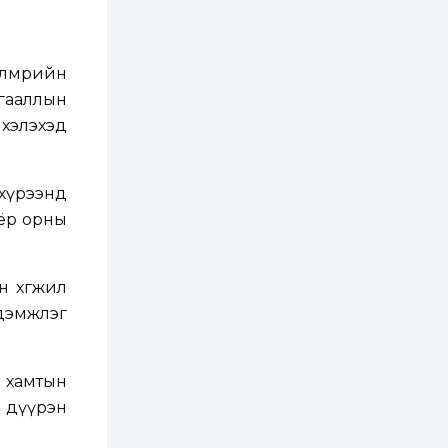
2 өдөр
2
0
Өнгөрсөн сард
1,439.2 кг үнэт
өлмөрийн
металл худалдан
авчээ
мгааллын
хэлэхэд
2 өдөр
0
0
Б.Найдалаа: Энэ
өвөл илүү хүнд байж
магадгүй учир төр,
 хүрээнд
эрчим хүчний
байгууллагууд, иргэд
оёр орны
бэлтгэлээ...
2 өдөр
6
0
Өнөөдөр сондгой
тоогоор төгссөн
н хөгжил
автомашинтай иргэд
бензин авна
 дэмжлэг
2 өдөр
0
3
ЗГ: Шатахууны
, хамтын
хангамж,
нийлүүлэлтийг
л дүүрэн
тогтворжуулах
асуудлыг хэлэлцэж
байна