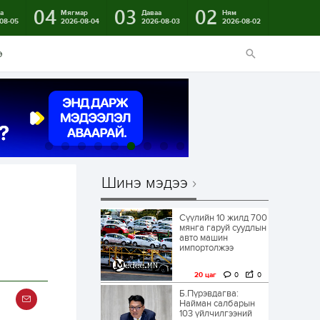
04
03
02
а
Мягмар
Даваа
Ням
08-05
2026-08-04
2026-08-03
2026-08-02
э
Шинэ мэдээ
Сүүлийн 10 жилд 700
мянга гаруй суудлын
авто машин
импортолжээ
20 цаг
0
0
Б.Пүрэвдагва:
Найман салбарын
103 үйлчилгээний