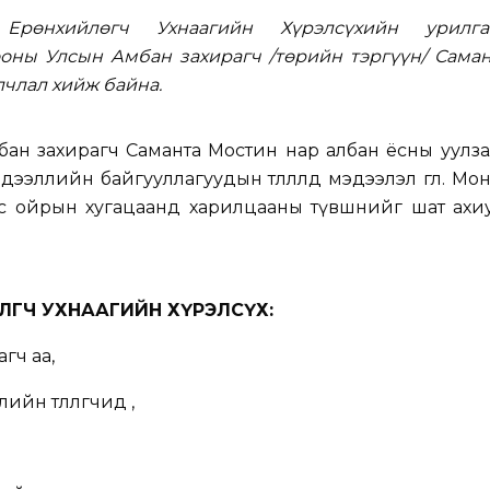
рөнхийлөгч Ухнаагийн Хүрэлсүхийн урилга
оны Улсын Амбан захирагч /төрийн тэргүүн/ Саман
члал хийж байна.
Амбан захирагч Саманта Мостин нар албан ёсны уулз
эллийн байгууллагуудын төлөөлөлд мэдээлэл өглөө. Мон
с ойрын хугацаанд харилцааны түвшнийг шат ахи
ЛӨГЧ УХНААГИЙН ХҮРЭЛСҮХ:
гч аа,
 төлөөлөгчид өө,