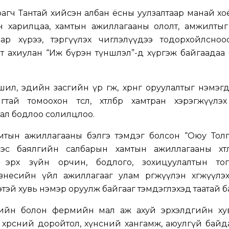
агч Тантай хийсэн албан ёсны уулзалтаар манай х
н харилцаа, хамтын ажиллагааны ололт, амжилтыг
 цар хүрээ, тэргүүлэх чиглэлүүдээ тодорхойлсноо
 ахиулан “Иж бүрэн түншлэл”-д хүргэж байгаадаа 
л, эдийн засгийн үр өгөөж, хөрөнгө оруулалтыг нэмэг
ай томоохон төсөл, хөтөлбөр хамтран хэрэгжүүлэх
ал бодлоо солилцлоо.
тын ажиллагааны бэлгэ тэмдэг болсон “Оюу Толгой
эс баялгийн салбарын хамтын ажиллагааны хөтөл
эрх зүйн орчин, бодлого, зохицуулалтын тог
знесийн үйл ажиллагааг улам өргөжүүлэн хөгжүүлэ
этэй хувь нэмэр оруулж байгааг тэмдэглэхэд таатай б
рийн болон фермийн мал аж ахуй эрхэлдгийн ху
лт, хөрсний доройтол, хүнсний хангамж, аюулгүй байд