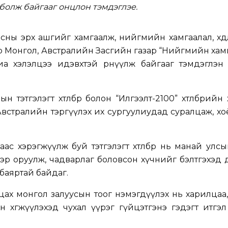
болж байгааг онцлон тэмдэглэе.
ны эрх ашгийг хамгаалж, нийгмийн хамгаалал, хөд
ор Монгол, Австралийн Засгийн газар “Нийгмийн ха
иа хэлэлцээ идэвхтэй өрнүүлж байгааг тэмдэглэн 
 тэтгэлэгт хөтөлбөр болон “Илгээлт-2100” хөтөлбөрийн
Австралийн тэргүүлэх их сургуулиудад суралцаж, х
ас хэрэгжүүлж буй тэтгэлэгт хөтөлбөр нь манай улсы
эр оруулж, чадварлаг боловсон хүчнийг бэлтгэхэд
баяртай байдаг.
ах монгол залуусын тоог нэмэгдүүлэх нь харилцаа
эн хөгжүүлэхэд чухал үүрэг гүйцэтгэнэ гэдэгт итгэ