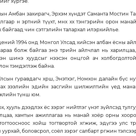
ийг хүргэе.
н Амбан захирагч, Эрхэм хүндэт Саманта Мостин Т
гаар өнө эртний түүхт, мөнх хөх тэнгэрийн орон мана
ж байгаад чин сэтгэлийн талархал илэрхийлье.
ений 1994 онд Монгол Улсад хийсэн албан ёсны ай
раа болж байгаа энэ төрийн айлчлал нь харилцаа,
эн шинэ хуудсыг нээсэн онцгой ач холбогдолтой,
лон тэмдэглэж байна.
лсын гуравдагч хөрш, Энэтхэг, Номхон далайн бүс ну
 зах зээлийн эдийн засгийн шилжилтийн үед мана
гжлийн түнш юм.
 эрх, хууль дээдлэх ёс зэрэг нийтлэг үнэт зүйлсэд тулг
лцаа, хамтын ажиллагаа нь манай хоёр орны хооро
гтоосноос хойш тогтвортой хөгжиж, эдүгээ улс төр
л уурхай, боловсрол, соёл зэрэг салбарт өргөжин тэлсээ