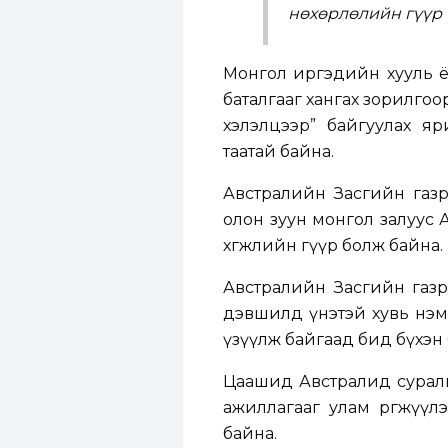
нөхөрлөлийн гүүр 
Монгол иргэдийн хууль ёс
баталгааг хангах зорилго
хэлэлцээр” байгуулах яр
таатай байна.
Австралийн Засгийн газрын
олон зуун монгол залуус 
хөгжлийн гүүр болж байна.
Австралийн Засгийн газра
дэвшилд үнэтэй хувь нэм
үзүүлж байгаад бид бүхэн 
Цаашид Австралид суралц
ажиллагааг улам өргөжүүл
байна.