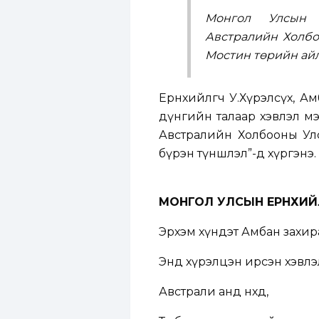
Монгол Улсын Е
Австралийн Холбо
Мостин төрийн айл
Ерөнхийлөгч У.Хүрэлсүх, 
дүнгийн талаар хэвлэл мэдэ
Австралийн Холбооны Ул
бүрэн түншлэл”-д хүргэнэ.
МОНГОЛ УЛСЫН ЕРӨНХИЙ
Эрхэм хүндэт Амбан захира
Энд хүрэлцэн ирсэн хэвлэлийн
Австрали анд нөхдөө,