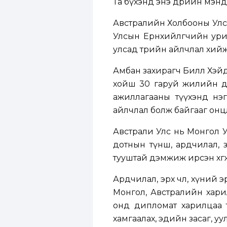
Та бүхэнд энэ өдрийн мэнд
Австралийн Холбооны Улсы
Улсын Ерөнхийлөгчийн урил
улсад төрийн айлчлал хий
Амбан захирагч Билл Хэйд
хойш 30 гаруй жилийн да
ажиллагааны түүхэнд нэг
айлчлал болж байгааг онц
Австрали Улс нь Монгол У
дотнын түнш, ардчилал,
тууштай дэмжиж ирсэн хө
Ардчилал, эрх чөлөө, хүний
Монгол, Австралийн хари
онд дипломат харилцаа то
хамгаалах, эдийн засаг, уу