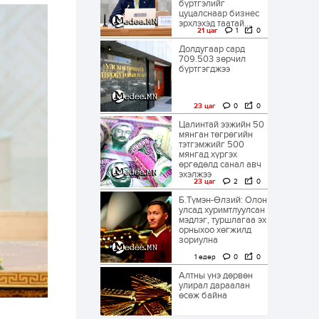
бүртгэлийг
цуцалснаар бизнес
эрхлэхэд таатай...
21 цаг
1
0
Долдугаар сард
709.503 зөрчил
бүртгэгджээ
23 цаг
0
0
Цалинтай ээжийн 50
мянган төгрөгийн
тэтгэмжийг 500
мянгад хүргэх
өргөдөлд санал авч
эхэлжээ
23 цаг
2
0
Б.Түмэн-Өлзий: Олон
улсад хуримтлуулсан
мэдлэг, туршлагаа эх
орныхоо хөгжилд
зориулна
1 өдөр
0
0
Алтны үнэ дөрвөн
улирал дараалан
өсөж байна