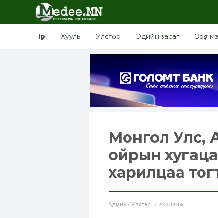
Нүүр
Хууль
Улстөр
Эдийн засаг
Эрүүл м
Монгол Улс, 
ойрын хугаца
харилцаа тог
Aдмин / Улстөр
2025.09.05