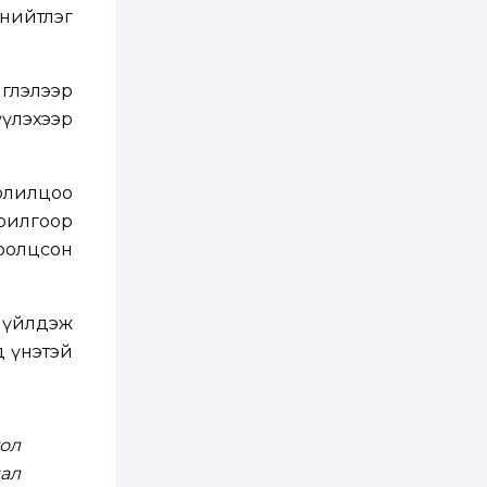
ААН-үүдийн дансыг
нийтлэг
битүүмжлэхгүй
2 өдөр
1
0
Нөөцийн махны
иглэлээр
худалдаа,
борлуулалтыг
үүлэхээр
нээлттэй ил тод
болгоно
2 өдөр
0
0
олилцоо
ЗГ: Автобензин,
дизель түлшний
орилгоор
онцгой албан
татварыг тэглэлээ
ролцсон
2 өдөр
3
0
З.Мэндсайхан:
 үйлдэж
Хүнсний нөөцийг
бэлтгэх агуулах,
д үнэтэй
зоорь бэлтгэх ААН-
үүдэд хөнгөлөлттэй
зээл олгоно
2 өдөр
2
0
Европ дахь
ол
монголчуудын
соёлын наадам
ал
боллоо