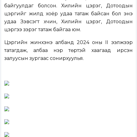
байгуулдаг болсон. Хилийн цэрэг, Дотоодын
цэргийг жилд хоёр удаа татаж байсан бол энэ
удаа Зэвсэгт хүчин, Хилийн цэрэг, Дотоодын
цэргээ зэрэг татаж байгаа юм.
Цэргийн жинхэнэ албанд 2024 оны II ээлжээр
татагдаж, албаа нэр төртэй хаагаад ирсэн
залуусын зургаас сонирхуулья.