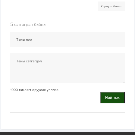
Хариулт бичих
5
сэтгэгдэл байна
1000
тэмдэгт оруулах үлдлээ.
Нийтлэх