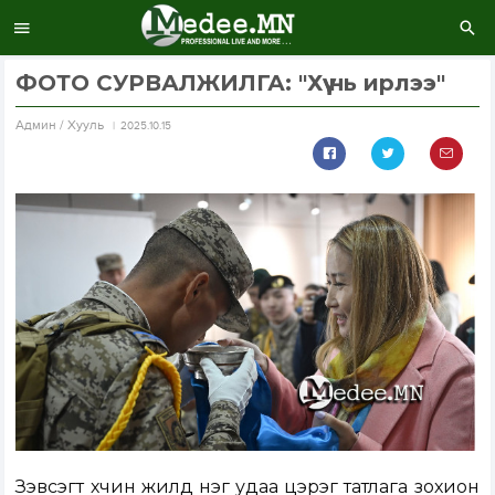
ФОТО СУРВАЛЖИЛГА: "Хүү нь ирлээ"
Aдмин / Хууль
2025.10.15
Зэвсэгт хүчин жилд нэг удаа цэрэг татлага зохион