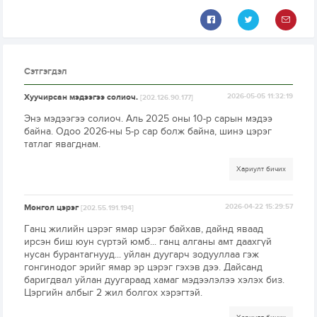
Сэтгэгдэл
Хуучирсан мэдээгээ солиоч.
2026-05-05 11:32:19
[202.126.90.177]
Энэ мэдээгээ солиоч. Аль 2025 оны 10-р сарын мэдээ
байна. Одоо 2026-ны 5-р сар болж байна, шинэ цэрэг
татлаг явагднам.
Хариулт бичих
Монгол цэрэг
2026-04-22 15:29:57
[202.55.191.194]
Ганц жилийн цэрэг ямар цэрэг байхав, дайнд яваад
ирсэн биш юун сүртэй юмб... ганц алганы амт даахгүй
нусан бурантагнууд... уйлан дуугарч зодууллаа гэж
гонгинодог эрийг ямар эр цэрэг гэхэв дээ. Дайсанд
баригдвал уйлан дуугараад хамаг мэдээлэлээ хэлэх биз.
Цэргийн албыг 2 жил болгох хэрэгтэй.