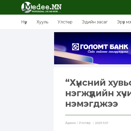
Нүүр
Хууль
Улстөр
Эдийн засаг
Эрүүл м
“Хүнсний хувь
нэгжүүдийн хү
нэмэгджээ
Aдмин / Улстөр
2025.11.07