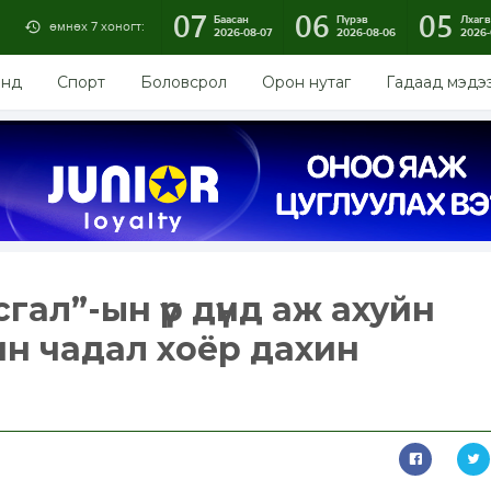
07
06
05
Баасан
Пүрэв
Лхагв
өмнөх 7 хоногт:
2026-08-07
2026-08-06
2026-
энд
Спорт
Боловсрол
Орон нутаг
Гадаад мэдэ
сгал”-ын үр дүнд аж ахуйн
чин чадал хоёр дахин