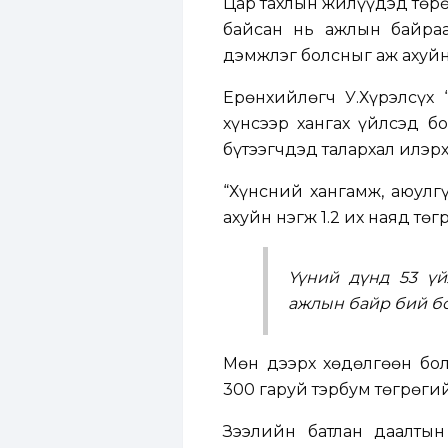
Цар тахлын жилүүдэд төрө
байсан нь ажлын байраа
дэмжлэг болсныг аж ахуй
Ерөнхийлөгч У.Хүрэлсүх 
хүнсээр хангах үйлсэд б
бүтээгчдэд талархал илэр
“Хүнсний хангамж, аюулг
ахуйн нэгж 1.2 их наяд төг
Үүний дүнд 53 үй
ажлын байр бий бо
Мөн дээрх хөдөлгөөн бол
300 гаруй тэрбум төгрөги
Зээлийн батлан даалтын