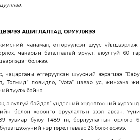
цууллаа.
ЙЛДВЭРЭЭ АШИГЛАЛТАД ОРУУЛЖЭЭ
жимсний чанамал, өтгөрүүлсэн шүүс үйлдвэрлэж 
 орлох, чанарын баталгаатай эрүүл, аюулгүй 60 г
двэрлэдэг болжээ.
с, чацарганы өтгөрүүлсэн шүүсний зэрэгцээ “Baby
, Тогмид” повидло, “Vota” цэвэр ус, жинхэнэ жи
 нийлүүлж байна.
ж, аюулгүй байдал” үндэсний хөдөлгөөний хүрээнд
тийн болон хөрөнгө оруулалтын зээл авсан. Үүн
9 хувиар буюу 1,489 тн, борлуулалтын орлого 6
 бүтээгдэхүүний нэр төрөл таваас 26 болж өсжээ.