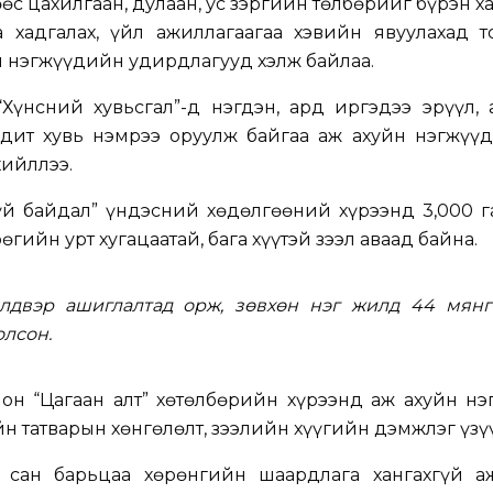
өс цахилгаан, дулаан, ус зэргийн төлбөрийг бүрэн 
 хадгалах, үйл ажиллагаагаа хэвийн явуулахад т
н нэгжүүдийн удирдлагууд хэлж байлаа.
“Хүнсний хувьсгал”-д нэгдэн, ард иргэдээ эрүүл,
одит хувь нэмрээ оруулж байгаа аж ахуйн нэгжүүд
хийллээ.
үй байдал” үндэсний хөдөлгөөний хүрээнд 3,000 г
рөгийн урт хугацаатай, бага хүүтэй зээл аваад байна.
лдвэр ашиглалтад орж, зөвхөн нэг жилд 44 мянг
лсон.
он “Цагаан алт” хөтөлбөрийн хүрээнд аж ахуйн нэ
йн татварын хөнгөлөлт, зээлийн хүүгийн дэмжлэг үзү
 сан барьцаа хөрөнгийн шаардлага хангахгүй а