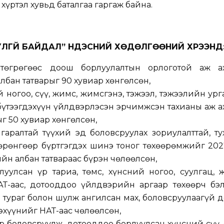
хүртэл хувьд баталгаа гаргаж байна.
УЛГҮЙ БАЙДАЛ” ҮНДЭСНИЙ ХӨДӨЛГӨӨНИЙ ХҮРЭЭНД
төгрөгөөс доош борлуулалтын орлоготой аж а
бан татварыг 90 хувиар хөнгөлсөн,
й ногоо, сүү, жимс, жимсгэнэ, тэжээл, тэжээлийн ур
 бүтээгдэхүүн үйлдвэрлэсэн эрчимжсэн тахианы аж 
г 50 хувиар хөнгөлсөн,
 гаралтай түүхий эд боловсруулах зориулалттай, ту
рөнгөөр бүртгэгдэх шинэ тоног төхөөрөмжийг 202
йн албан татвараас бүрэн чөлөөлсөн,
уулсан үр тариа, төмс, хүнсний ногоо, суулгац, 
АТ-аас, дотооддоо үйлдвэрийн аргаар төхөөрч бэл
 тураг болон шулж ангилсан мах, боловсруулаагүй д
эхүүнийг НӨАТ-аас чөлөөлсөн,
р боловсруулж, дотооддоо борлуулсан хүнсний сүү, 