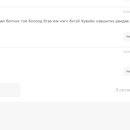
2025-
аал болчих гоё болоод бгаа юм нэгч бхгүй Хувийн хэвшилээ дандаа
Ха
2025
Ха
3
сэтгэ