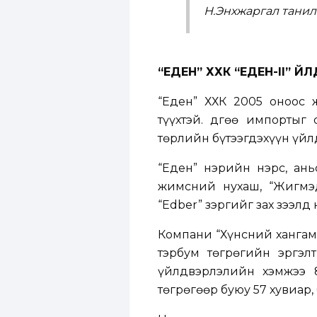
Н.Энхжаргал танил
“ЕДЕН” ХХК “ЕДЕН-
II
” Ү
“Еден” ХХК 2005 оноос 
түүхтэй. Өдгөө импортыг
төрлийн бүтээгдэхүүн үйл
“Еден” нэрийн нэрс, ань
жимсний нухаш, “Жигмэд
“Edber” зэргийг зах зээлд
Компани “Хүнсний хангам
тэрбум төгрөгийн эргэл
үйлдвэрлэлийн хэмжээ 8
төгрөгөөр буюу 57 хувиар,