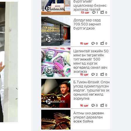
бүртгэлийг
цуцалснаар бизнес
эрхлэхэд таатай...
13 цаг
1
0
Долдугаар сард
709.503 зөрчил
бүртгэгджээ
15 цаг
0
0
Цалинтай ээжийн 50
мянган төгрөгийн
тэтгэмжийг 500
мянгад хүргэх
өргөдөлд санал авч
эхэлжээ
15 цаг
2
0
Б.Түмэн-Өлзий: Олон
улсад хуримтлуулсан
мэдлэг, туршлагаа эх
орныхоо хөгжилд
зориулна
16 цаг
0
0
Алтны үнэ дөрвөн
улирал дараалан
өсөж байна