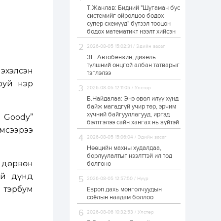
Т.Жанлав: Бидний "Шугаман бус
Н.Номтойбаяр:
системийг ойролцоо бодох
Аймгуудад
супер схемүүд" бүтээл тооцон
тулгамдаж буй
асуудлуудыг долоо
бодох математикт нээлт хийсэн
хоног бүр Засгийн
газрын...
2026-08-05 15:02:31 / Эдийн засаг
1 өдөр
0
0
ЗГ: Автобензин, дизель
УИХ-ын дарга
түлшний онцгой албан татварыг
С.Бямбацогт төрийг
эхэлсэн
тэглэлээ
төлөөлөн Сутай
аруй нэр
хайрхны тэнгэрийг
2026-08-05 12:11:05 / Улстөр
тахих төрийн
тахилгад оролцлоо
Б.Найдалаа: Энэ өвөл илүү хүнд
1 өдөр
3
0
байж магадгүй учир төр, эрчим
хүчний байгууллагууд, иргэд
“Хотын дарга сонсож
 Goody”
байна” 150150 тусгай
бэлтгэлээ сайн хангах нь зүйтэй
дугаарыг
мсээрээ
наймдугаар сарын
2026-08-05 15:06:04 / Эдийн засаг
14-нөөс ажиллуулж...
Нөөцийн махны худалдаа,
1 өдөр
0
0
борлуулалтыг нээлттэй ил тод
 дөрвөн
болгоно
“Чингис хаан” олон
улсын нисэх буудал
ий дүнд
2026-08-05 12:57:50 / Нүүр
руу нийтийн тээврийн
автобус 24 цагаар
 тэрбум
Европ дахь монголчуудын
үйлчилж байна
соёлын наадам боллоо
1 өдөр
1
0
2026-08-06 10:32:53 / Улстөр
Нийслэлийн