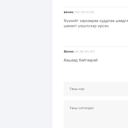
зочин
[122.201.19.99]
Хүүкийг хархаараа худдлаа шаадг
шахалт үзүүлсээр ирсэн.
Зочин
[66.181.191.127]
Аашаад байгаарай