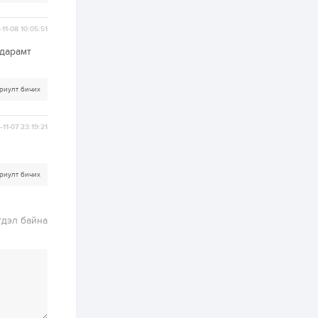
2 өдөр
0
0
Т.Жанлав: Бидний
11-08 10:05:51
"Шугаман бус
системийг ойролцоо
 дарамт
бодох супер схемүүд"
бүтээл тооцон
бодох...
2 өдөр
7
3
риулт бичих
С.Бямбацогт:
Хэлэлцүүлгээс илүү
хэрэгжилт,
амлалтаас илүү
-11-07 23:19:21
бодит үр дүн чухал
3 өдөр
0
0
Неймар зодог тайлах
риулт бичих
эсэхээ 12 дугаар сард
шийднэ
гдэл байна
3 өдөр
0
3
Нийслэлийн 30
дугаар сургуулийг 10
дугаар сарын 1-нд
ашиглалтад оруулна
3 өдөр
0
0