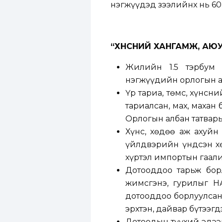
нэгжүүдэд зээлийнх нь 60 
“
ХҮНСНИЙ ХАНГАМЖ, АЮ
Жилийн 1.5 тэрбум 
нэгжүүдийн орлогын ал
Үр тариа, төмс, хүнсни
тариалсан, мах, махан
Орлогын албан татвары
Хүнс, хөдөө аж ахуйн
үйлдвэрийн үндсэн хө
хүртэл импортын гаали
Дотооддоо тарьж борл
жимсгэнэ, гурилыг НӨ
дотооддоо борлуулсан
эрхтэн, дайвар бүтээгд
Дотоодын түүхий эдээ