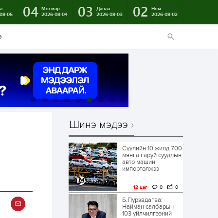
04
03
02
а
Мягмар
Даваа
Ням
08-05
2026-08-04
2026-08-03
2026-08-02
э
Шинэ мэдээ
Сүүлийн 10 жилд 700
мянга гаруй суудлын
авто машин
импортолжээ
12 цаг
0
0
Б.Пүрэвдагва:
Найман салбарын
103 үйлчилгээний