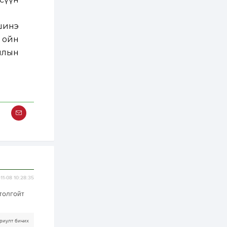
2 өдөр
2
0
шинэ
Өнгөрсөн сард
1,439.2 кг үнэт
 ойн
металл худалдан
авчээ
аллын
2 өдөр
0
0
Б.Найдалаа: Энэ
өвөл илүү хүнд байж
магадгүй учир төр,
эрчим хүчний
байгууллагууд, иргэд
бэлтгэлээ...
2 өдөр
6
0
Өнөөдөр сондгой
тоогоор төгссөн
автомашинтай иргэд
бензин авна
2 өдөр
0
3
11-08 10:28:35
ЗГ: Шатахууны
 толгойт
хангамж,
нийлүүлэлтийг
тогтворжуулах
асуудлыг хэлэлцэж
риулт бичих
байна