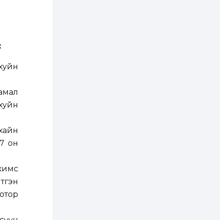
ААН-үүдийн дансыг
битүүмжлэхгүй
1 өдөр
1
0
Нөөцийн махны
:
худалдаа,
борлуулалтыг
нээлттэй ил тод
хуйн
болгоно
2 өдөр
0
0
ЗГ: Автобензин,
гамал
дизель түлшний
ахуйн
онцгой албан
татварыг тэглэлээ
хайн
2 өдөр
3
0
7 он
З.Мэндсайхан:
Хүнсний нөөцийг
бэлтгэх агуулах,
зоорь бэлтгэх ААН-
жимс
үүдэд хөнгөлөлттэй
зээл олгоно
тгэн
2 өдөр
2
0
отор
Европ дахь
монголчуудын
соёлын наадам
боллоо
сүүн