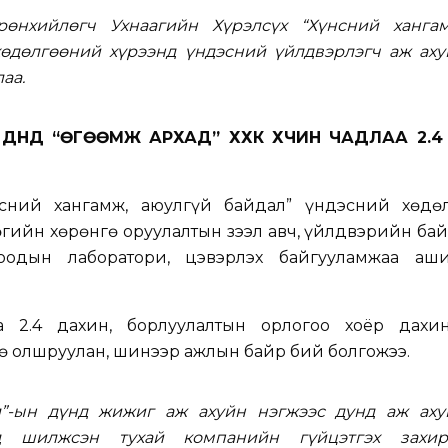
өнхийлөгч Ухнаагийн Хүрэлсүх “Хүнсний хангам
хөдөлгөөний хүрээнд үндэсний үйлдвэрлэгч аж аху
аа.
 ДҮНД “ӨГӨӨМЖ АРХАД” ХХК ХҮЧИН ЧАДЛАА 2.
нсний хангамж, аюулгүй байдал” үндэсний хөдө
өгийн хөрөнгө оруулалтын зээл авч, үйлдвэрийн ба
тоодын лаборатори, цэвэрлэх байгууламжаа аши
а 2.4 дахин, борлуулалтын орлогоо хоёр дахи
өө олшруулан, шинээр ажлын байр бий болгожээ.
л”-ын дүнд жижиг аж ахуйн нэгжээс дунд аж аху
д шилжсэн тухай компанийн гүйцэтгэх захир