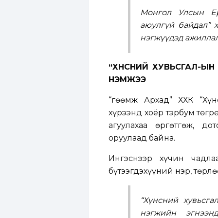
Монгол Улсын Ер
аюулгүй байдал” 
нэгжүүдэд ажиллал
“ХҮНСНИЙ ХУВЬСГАЛ-ЫН
НЭМЖЭЭ
“Өгөөмж Архад” ХХК “Хү
хүрээнд хоёр тэрбум төгр
агуулахаа өргөтгөж, до
оруулаад байна.
Ингэснээр хүчин чадла
бүтээгдэхүүний нэр, төрл
“Хүнсний хувьсга
нэгжийн эгнээн