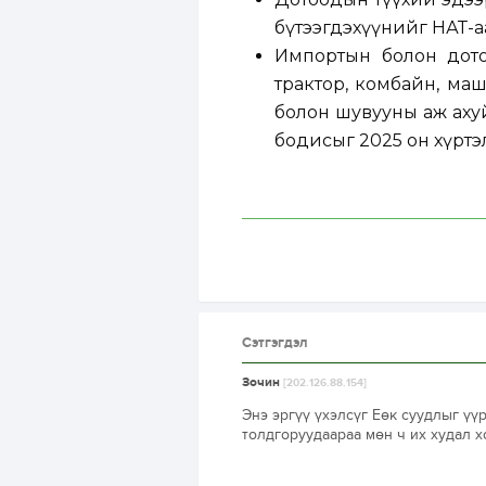
бүтээгдэхүүнийг НӨАТ-а
Импортын болон дото
трактор, комбайн, ма
болон шувууны аж ахуй
бодисыг 2025 он хүртэ
Сэтгэгдэл
Зочин
[202.126.88.154]
Энэ эргүү үхэлсүг Еөк суудлыг үүр
толдгоруудаараа мөн ч их худал х