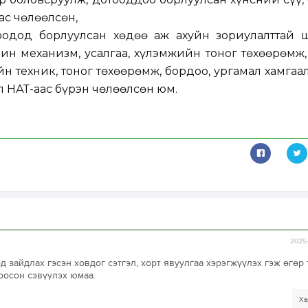
ас чөлөөлсөн,
одод борлуулсан хөдөө аж ахуйн зориулалттай 
шин механизм, усалгаа, хүлэмжийн тоног төхөөрөмж,
н техник, тоног төхөөрөмж, бордоо, ургамал хамга
л НӨАТ-аас бүрэн чөлөөлсөн юм.
2025-
д зайдлах гэсэн ховдог сэтгэл, хорт явуулгаа хэрэгжүүлэх гэж өгөр
оосон сэвүүлэх юмаа.
Ха