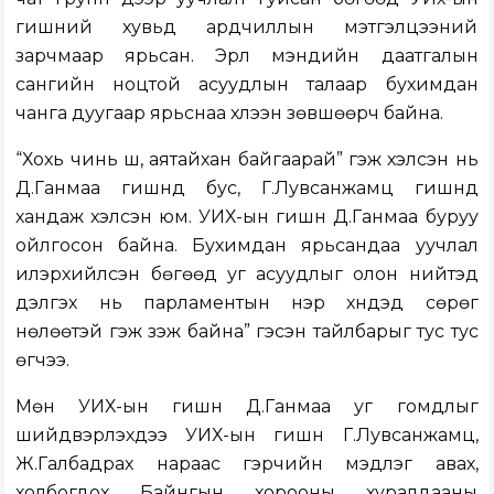
гишүүний хувьд ардчиллын мэтгэлцээний
зарчмаар ярьсан. Эрүүл мэндийн даатгалын
сангийн ноцтой асуудлын талаар бухимдан
чанга дуугаар ярьснаа хүлээн зөвшөөрч байна.
“Хохь чинь шүү, аятайхан байгаарай” гэж хэлсэн нь
Д.Ганмаа гишүүнд бус, Г.Лувсанжамц гишүүнд
хандаж хэлсэн юм. УИХ-ын гишүүн Д.Ганмаа буруу
ойлгосон байна. Бухимдан ярьсандаа уучлал
илэрхийлсэн бөгөөд уг асуудлыг олон нийтэд
дэлгэх нь парламентын нэр хүндэд сөрөг
нөлөөтэй гэж үзэж байна” гэсэн тайлбарыг тус тус
өгчээ.
Мөн УИХ-ын гишүүн Д.Ганмаа уг гомдлыг
шийдвэрлэхдээ УИХ-ын гишүүн Г.Лувсанжамц,
Ж.Галбадрах нараас гэрчийн мэдүүлэг авах,
холбогдох Байнгын хорооны хуралдааны