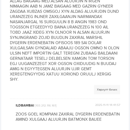
ALLAG BAIGAAG MED.ALSAN ALUURJIN N IRGEN
NIMAAGIN AAB N JAMZ BAIGAAG MED GAZRIN GYNEER
ZAGDAA XUBZAS OMSGOJ XYN ALDAG ALUURJDIN DUND
URANZEZEG INJNER ZAXILGAANJIN NARMANDAX
NASANJARGAL 16 SURGUULIN 8 B ANGIN 1983 OND
TOGSSON ETGEEDYYD BAINA.URANZEZEG N 100 AIL
TOBD JAAZ XIDEG XYN OLNOOR N ALSAN ALUURJIN
SYNJINGRAND ZOJID BUUDLIN ZAXIRAL MARSHIL
DYGERIN ERDENEBATIN OFISOOS 189 SAI DOLAR
XULGAILSAN GYNDALAID ABAAJIJ OGSON OMNO N OLON
ULSIN NEFT IMPORTIN GALT TEREGNI ZUBAAG BAILDAANI
GERNATAAR TESELJ DELBELSEN XAMGIN TOM TORSON
EGJ UUGANZEZEGT XOR OGSON OXIDUUDIG N BUUDAJ
AMIG N EGYYTEGSEN ALUURJIN UJIR GEMT
XEREGTENGYYDIG XATUU XORIOND ORUULJ XERGIG
SHY.
Хариулт бичих
ILDBAMBAI
2025-11-11 14:41:57
[103.212.116.161]
ZOOS GOEL KOMPIANI ZAXIRAL DYGERIN ERDENEBATIN
AMIND XULGAAJ ALUURJIN BATMONX BAIJEE