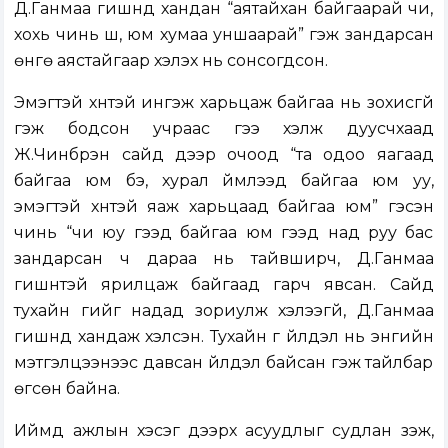
Д.Ганмаа гишүүнд хандан “аятайхан байгаарай чи,
хохь чинь шүү, юм хумаа уншаарай” гэж зандарсан
өнгө аястайгаар хэлэх нь сонсогдсон.
Эмэгтэй хүнтэй ингэж харьцаж байгаа нь зохисгүй
гэж бодсон учраас үгээ хэлж дуусчхаад
Ж.Чинбүрэн сайд дээр очоод “та одоо яагаад
байгаа юм бэ, хурал үймүүлээд байгаа юм уу,
эмэгтэй хүнтэй яаж харьцаад байгаа юм” гэсэн
чинь “чи юу гээд байгаа юм гээд над руу бас
зандарсан ч дараа нь тайвширч, Д.Ганмаа
гишүүнтэй ярилцаж байгаад гарч явсан. Сайд
тухайн үгийг надад зориулж хэлээгүй, Д.Ганмаа
гишүүнд хандаж хэлсэн. Тухайн үг үйлдэл нь энгийн
мэтгэлцээнээс давсан үйлдэл байсан гэж тайлбар
өгсөн байна.
Иймд ажлын хэсэг дээрх асуудлыг судлан үзэж,