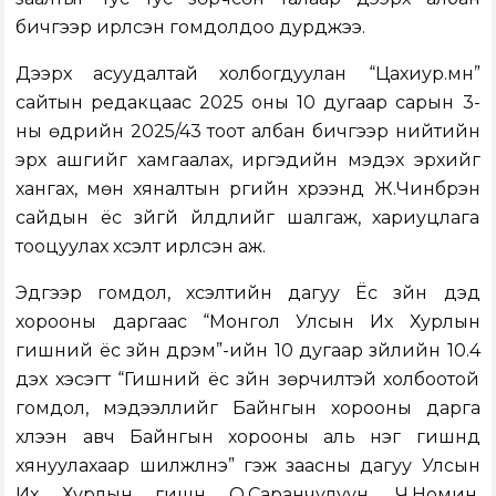
бичгээр ирүүлсэн гомдолдоо дурджээ.
Дээрх асуудалтай холбогдуулан “Цахиур.мн”
сайтын редакцаас 2025 оны 10 дугаар сарын 3-
ны өдрийн 2025/43 тоот албан бичгээр нийтийн
эрх ашгийг хамгаалах, иргэдийн мэдэх эрхийг
хангах, мөн хяналтын үүргийн хүрээнд Ж.Чинбүрэн
сайдын ёс зүйгүй үйлдлийг шалгаж, хариуцлага
тооцуулах хүсэлт ирүүлсэн аж.
Эдгээр гомдол, хүсэлтийн дагуу Ёс зүйн дэд
хорооны даргаас “Монгол Улсын Их Хурлын
гишүүний ёс зүйн дүрэм”-ийн 10 дугаар зүйлийн 10.4
дэх хэсэгт “Гишүүний ёс зүйн зөрчилтэй холбоотой
гомдол, мэдээллийг Байнгын хорооны дарга
хүлээн авч Байнгын хорооны аль нэг гишүүнд
хянуулахаар шилжүүлнэ” гэж заасны дагуу Улсын
Их Хурлын гишүүн О.Саранчулуун, Ч.Номин,