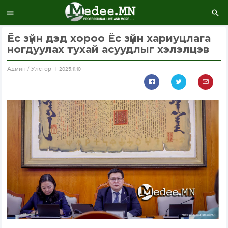
Ёс зүйн дэд хороо Ёс зүйн хариуцлага
ногдуулах тухай асуудлыг хэлэлцэв
Aдмин / Улстөр
2025.11.10