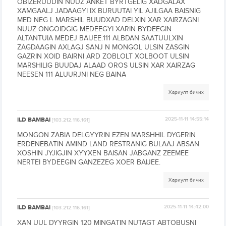
OBIZERUUDIN NUUZ ANKET BYRTGELIG XADGALAX
XAMGAALJ JADAAGYI IX BURUUTAI YIL AJILGAA BAISNIG
MED NEG L MARSHIL BUUDXAD DELXIN XAR XAIRZAGNI
NUUZ ONGOIDGIG MEDEEGYI XARIN BYDEEGIN
ALTANTUIA MEDEJ BAIJEE.111 ALBDAN SAATUULXIN
ZAGDAAGIN AXLAGJ SANJ N MONGOL ULSIN ZASGIN
GAZRIN XOID BAIRNI ARD ZOBLOLT XOLBOOT ULSIN
MARSHILIG BUUDAJ ALAAD OROS ULSIN XAR XAIRZAG
NEESEN 111 ALUURJNI NEG BAINA
Хариулт бичих
ILD BAMBAI
2025-11-11 14:55:14
[103.212.116.161]
MONGON ZABIA DELGYYRIN EZEN MARSHHIL DYGERIN
ERDENEBATIN AMIND LAND RESTRANIG BULAAJ ABSAN
XOSHIN JYJIGJIN XYYXEN BAISAN JABGANZ ZEEMEE
NERTEI BYDEEGIN GANZEZEG XOER BAIJEE.
Хариулт бичих
ILD BAMBAI
2025-11-11 14:42:00
[103.212.116.161]
XAN UUL DYYRGIN 120 MINGATIN NUTAGT ABTOBUSNI