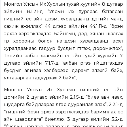
Монгол Улсын Их Хурлын тухай хуулийн 8 дугаар
зүйлийн 8.1.21-д “Улсын Их Хурлаас баталсан
гишүүний ёс зүйн дүрэм, хуралдааны дэгийг чанд
сахиж ажиллах” 44 дүгээр зүйлийн 44.1.11-д “бүрэн
эрхээ хэрэгжүүлэхдээ Байнгын, дэд, хянан шалгах
түр хорооны болон нэгдсэн хуралдаанд эсхүл
хуралдаанаас гадуур бусдыг гүтгэж, доромжлох”,
Төрийн албан хаагчийн ёс зүйн тухай хуулийн 7
дугаар зүйлийн 7.1.7-д “албан үүргээ гүйцэтгэхдээ
бусдыг аливаа хэлбэрээр дарамт үзүүлэхгүй байх,
ялгаварлан гадуурхахгүй байх”,
Монгол Улсын Их Хурлын гишүүний ёс зүйн
дүрмийн 2 дугаар зүйлийн 2.1.5-д “биеэ авч явах,
шударга байдлаараа үлгэр дуурайлал үзүүлэх”, 2.2.1-д
“гишүүний бүрэн эрхээ хэрэгжүүлэхдээ баримтлах ёс
зүйн шаардлага” биелүүлэх, 3 дугаар зүйлийн 3.2-д
“бусдын нэр төр, алдар хүнд, эрх, хууль ёсны ашиг