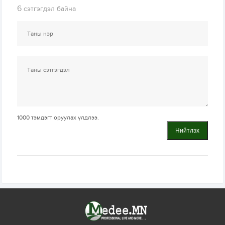
6
сэтгэгдэл байна
1000
тэмдэгт оруулах үлдлээ.
Нийтлэх