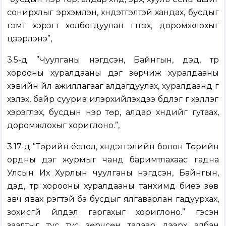
сонирхлыг эрхэмлэн, хүндэтгэлтэй хандах, бусдыг
гэмт хэрэгт холбогдуулан гүтгэх, доромжлохыг
цээрлэнэ”,
3.5-д ”Чуулганы нэгдсэн, Байнгын, дэд, түр
хорооны хуралдааны дэг зөрчиж хуралдааны
хэвийн үйл ажиллагааг алдагдуулах, хуралдаанд үг
хэлэх, байр сууриа илэрхийлэхдээ бүдүүлэг үг хэллэг
хэрэглэх, бусдын нэр төр, алдар хүндийг гутаах,
доромжлохыг хориглоно.”,
3.17-д ”Төрийн ёслол, хүндэтгэлийн болон Төрийн
ордны дэг журмыг чанд баримтлахаас гадна
Улсын Их Хурлын чуулганы нэгдсэн, Байнгын,
дэд, түр хорооны хуралдааны танхимд биеэ зөв
авч явах үүрэгтэй ба бусдыг ялгаварлан гадуурхах,
зохисгүй үйлдэл гаргахыг хориглоно.” гэсэн
заалтыг тус тус зөрчсөн талаар дээрх албан