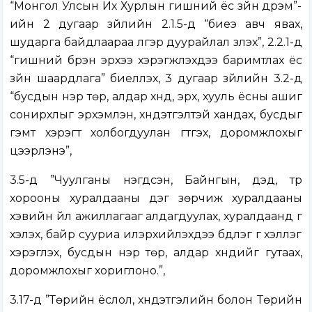
“Монгол Улсын Их Хурлын гишүүний ёс зүйн дүрэм”-
ийн 2 дугаар зүйлийн 2.1.5-д “биеэ авч явах,
шударга байдлаараа үлгэр дуурайлал үзүүлэх”, 2.2.1-д
“гишүүний бүрэн эрхээ хэрэгжүүлэхдээ баримтлах ёс
зүйн шаардлага” биелүүлэх, 3 дугаар зүйлийн 3.2-д
“бусдын нэр төр, алдар хүнд, эрх, хууль ёсны ашиг
сонирхлыг эрхэмлэн, хүндэтгэлтэй хандах, бусдыг
гэмт хэрэгт холбогдуулан гүтгэх, доромжлохыг
цээрлэнэ”,
3.5-д ”Чуулганы нэгдсэн, Байнгын, дэд, түр
хорооны хуралдааны дэг зөрчиж хуралдааны
хэвийн үйл ажиллагааг алдагдуулах, хуралдаанд үг
хэлэх, байр сууриа илэрхийлэхдээ бүдүүлэг үг хэллэг
хэрэглэх, бусдын нэр төр, алдар хүндийг гутаах,
доромжлохыг хориглоно.”,
3.17-д ”Төрийн ёслол, хүндэтгэлийн болон Төрийн