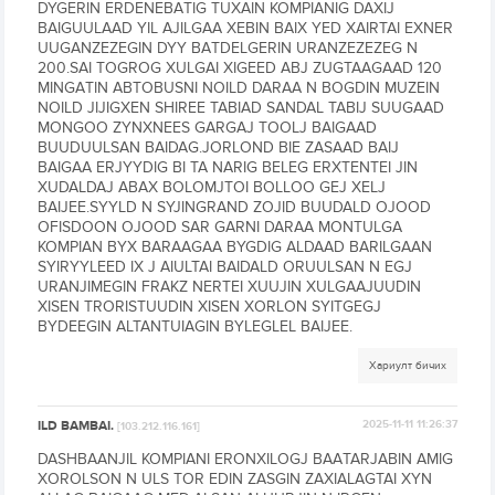
DYGERIN ERDENEBATIG TUXAIN KOMPIANIG DAXIJ
BAIGUULAAD YIL AJILGAA XEBIN BAIX YED XAIRTAI EXNER
UUGANZEZEGIN DYY BATDELGERIN URANZEZEZEG N
200.SAI TOGROG XULGAI XIGEED ABJ ZUGTAAGAAD 120
MINGATIN ABTOBUSNI NOILD DARAA N BOGDIN MUZEIN
NOILD JIJIGXEN SHIREE TABIAD SANDAL TABIJ SUUGAAD
MONGOO ZYNXNEES GARGAJ TOOLJ BAIGAAD
BUUDUULSAN BAIDAG.JORLOND BIE ZASAAD BAIJ
BAIGAA ERJYYDIG BI TA NARIG BELEG ERXTENTEI JIN
XUDALDAJ ABAX BOLOMJTOI BOLLOO GEJ XELJ
BAIJEE.SYYLD N SYJINGRAND ZOJID BUUDALD OJOOD
OFISDOON OJOOD SAR GARNI DARAA MONTULGA
KOMPIAN BYX BARAAGAA BYGDIG ALDAAD BARILGAAN
SYIRYYLEED IX J AIULTAI BAIDALD ORUULSAN N EGJ
URANJIMEGIN FRAKZ NERTEI XUUJIN XULGAAJUUDIN
XISEN TRORISTUUDIN XISEN XORLON SYITGEGJ
BYDEEGIN ALTANTUIAGIN BYLEGLEL BAIJEE.
Хариулт бичих
ILD BAMBAI.
2025-11-11 11:26:37
[103.212.116.161]
DASHBAANJIL KOMPIANI ERONXILOGJ BAATARJABIN AMIG
XOROLSON N ULS TOR EDIN ZASGIN ZAXIALAGTAI XYN