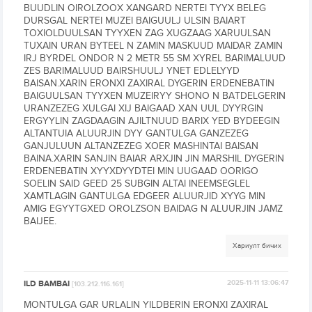
BUUDLIN OIROLZOOX XANGARD NERTEI TYYX BELEG
DURSGAL NERTEI MUZEI BAIGUULJ ULSIN BAIART
TOXIOLDUULSAN TYYXEN ZAG XUGZAAG XARUULSAN
TUXAIN URAN BYTEEL N ZAMIN MASKUUD MAIDAR ZAMIN
IRJ BYRDEL ONDOR N 2 METR 55 SM XYREL BARIMALUUD
ZES BARIMALUUD BAIRSHUULJ YNET EDLELYYD
BAISAN.XARIN ERONXI ZAXIRAL DYGERIN ERDENEBATIN
BAIGUULSAN TYYXEN MUZEIRYY SHONO N BATDELGERIN
URANZEZEG XULGAI XIJ BAIGAAD XAN UUL DYYRGIN
ERGYYLIN ZAGDAAGIN AJILTNUUD BARIX YED BYDEEGIN
ALTANTUIA ALUURJIN DYY GANTULGA GANZEZEG
GANJULUUN ALTANZEZEG XOER MASHINTAI BAISAN
BAINA.XARIN SANJIN BAIAR ARXJIN JIN MARSHIL DYGERIN
ERDENEBATIN XYYXDYYDTEI MIN UUGAAD OORIGO
SOELIN SAID GEED 25 SUBGIN ALTAI INEEMSEGLEL
XAMTLAGIN GANTULGA EDGEER ALUURJID XYYG MIN
AMIG EGYYTGXED OROLZSON BAIDAG N ALUURJIN JAMZ
BAIJEE.
Хариулт бичих
ILD BAMBAI
2025-11-11 13:06:47
[103.212.116.161]
MONTULGA GAR URLALIN YILDBERIN ERONXI ZAXIRAL