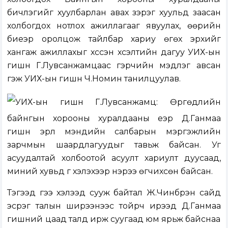
бичлэгийг хуулбарлан авах зэрэг хуульд заасан
холбогдох нотлох ажиллагааг явуулах, өөрийн
биеэр оролцож тайлбар хариу өгөх эрхийг
хангаж ажиллахыг хүссэн хүсэлтийн дагуу УИХ-ын
гишүүн Г.Лувсанжамцаас гэрчийн мэдүүлэг авсан
гэж УИХ-ын гишүүн Ч.Номин танилцуулав.
УИХ-ын гишүүн Г.Лувсанжамц: Өргөдлийн
байнгын хорооны хуралдааны үеэр Д.Ганмаа
гишүүн эрүүл мэндийн салбарын мэргэжлийн
зарчмын шаардлагуудыг тавьж байсан. Уг
асуудалтай холбоотой асуулт хариулт дуусаад,
миний хувьд үг хэлэхээр нэрээ өгчихсөн байсан.
Тэгээд үгээ хэлээд сууж байтал Ж.Чинбүрэн сайд
эсрэг талын ширээнээс тойрч ирээд Д.Ганмаа
гишүүний цаад талд ирж суугаад юм ярьж байснаа