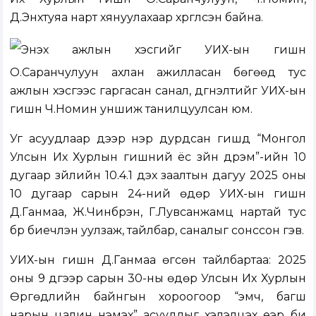
Д.Энхтуяа нарт хянуулахаар хүргүүлсэн байна.
Энэхүү ажлын хэсгийг УИХ-ын гишүүн
О.Саранчулуун ахлан ажилласан бөгөөд тус
ажлын хэсгээс гаргасан санал, дүгнэлтийг УИХ-ын
гишүүн Ч.Номин уншиж танилцуулсан юм.
Уг асуудлаар дээр нэр дурдсан гишүүд “Монгол
Улсын Их Хурлын гишүүний ёс зүйн дүрэм”-ийн 10
дугаар зүйлийн 10.4.1 дэх заалтын дагуу 2025 оны
10 дугаар сарын 24-ний өдөр УИХ-ын гишүүн
Д.Ганмаа, Ж.Чинбүрэн, Г.Лувсанжамц нартай тус
бүр биечлэн уулзаж, тайлбар, саналыг сонссон гэв.
УИХ-ын гишүүн Д.Ганмаа өгсөн тайлбартаа: 2025
оны 9 дүгээр сарын 30-ны өдөр Улсын Их Хурлын
Өргөдлийн байнгын хороогоор “эмч, багш
нарын цалин нэмэх” асуудлыг хэлэлцэх үеэр би