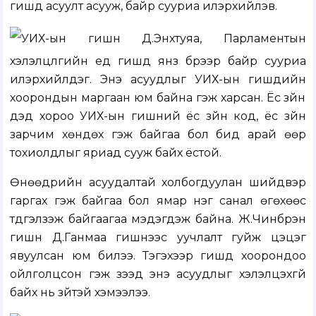
гишүүд асуулт асууж, байр сууриа илэрхийлэв.
УИХ-ын гишүүн Д.Энхтуяа, Парламентын
хэлэлцүүлгийн үед гишүүд янз бүрээр байр сууриа
илэрхийлдэг. Энэ асуудлыг УИХ-ын гишүүдийн
хоорондын маргаан юм байна гэж харсан. Ёс зүйн
дэд хороо УИХ-ын гишүүний ёс зүйн код, ёс зүйн
зарчим хөндөх гэж байгаа бол бид арай өөр
тохиолдлыг яриад сууж байх ёстой.
Өнөөдрийн асуудалтай холбогдуулан шийдвэр
гаргах гэж байгаа бол ямар нэг санал өгөхөөс
түдгэлзэж байгаагаа мэдэгдэж байна. Ж.Чинбүрэн
гишүүн Д.Ганмаа гишүүнээс уучлалт гуйж цэцэг
явуулсан юм билээ. Тэгэхээр гишүүд хоорондоо
ойлголцсон гэж үзээд энэ асуудлыг хэлэлцэхгүй
байх нь зүйтэй хэмээлээ.