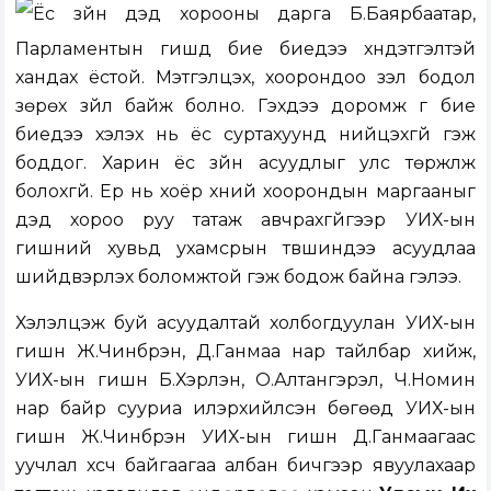
Ёс зүйн дэд хорооны дарга Б.Баярбаатар,
Парламентын гишүүд бие биедээ хүндэтгэлтэй
хандах ёстой. Мэтгэлцэх, хоорондоо үзэл бодол
зөрөх зүйл байж болно. Гэхдээ доромж үг бие
биедээ хэлэх нь ёс суртахуунд нийцэхгүй гэж
боддог. Харин ёс зүйн асуудлыг улс төржүүлж
болохгүй. Ер нь хоёр хүний хоорондын маргааныг
дэд хороо руу татаж авчрахгүйгээр УИХ-ын
гишүүний хувьд ухамсрын түвшиндээ асуудлаа
шийдвэрлэх боломжтой гэж бодож байна гэлээ.
Хэлэлцэж буй асуудалтай холбогдуулан УИХ-ын
гишүүн Ж.Чинбүрэн, Д.Ганмаа нар тайлбар хийж,
УИХ-ын гишүүн Б.Хэрлэн, О.Алтангэрэл, Ч.Номин
нар байр сууриа илэрхийлсэн бөгөөд УИХ-ын
гишүүн Ж.Чинбүрэн УИХ-ын гишүүн Д.Ганмаагаас
уучлал хүсч байгаагаа албан бичгээр явуулахаар