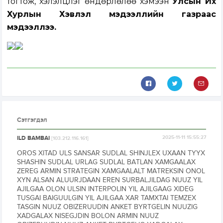
тогтож, хэлэлцүүлэг өндөрлөлөө хэмээн
Улсын Их
Хурлын Хэвлэл мэдээллийн газраас
мэдээллээ.
Сэтгэгдэл
ILD BAMBAI
2025-11-11 15:55:27
[103.212.116.161]
OROS XITAD ULS SANSAR SUDLAL SHINJLEX UXAAN TYYX
SHASHIN SUDLAL URLAG SUDLAL BATLAN XAMGAALAX
ZEREG ARMIN STRATEGIN XAMGAALALT MATREKSIN ONOL
XYN ALSAN ALUURJDAAN EREN SURBALJILDAG NUUZ YIL
AJILGAA OLON ULSIN INTERPOLIN YIL AJILGAAG XIDEG
TUSGAI BAIGUULGIN YIL AJILGAA XAR TAMXTAI TEMZEX
TASGIN NUUZ OBIZERUUDIN ANKET BYRTGELIN NUUZIG
XADGALAX NISEGJDIN BOLON ARMIN NUUZ