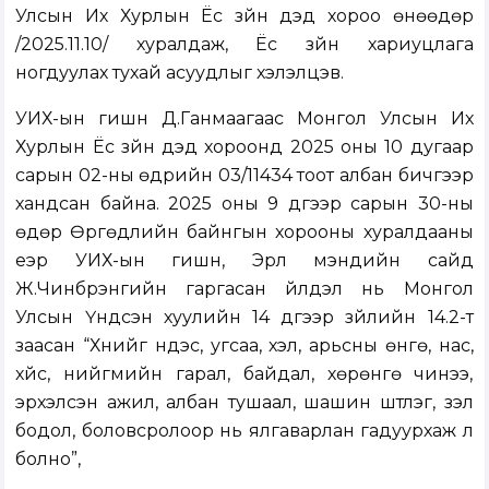
Улсын Их Хурлын Ёс зүйн дэд хороо өнөөдөр
/2025.11.10/ хуралдаж, Ёс зүйн хариуцлага
ногдуулах тухай асуудлыг хэлэлцэв.
УИХ-ын гишүүн Д.Ганмаагаас Монгол Улсын Их
Хурлын Ёс зүйн дэд хороонд 2025 оны 10 дугаар
сарын 02-ны өдрийн 03/11434 тоот албан бичгээр
хандсан байна. 2025 оны 9 дүгээр сарын 30-ны
өдөр Өргөдлийн байнгын хорооны хуралдааны
үеэр УИХ-ын гишүүн, Эрүүл мэндийн сайд
Ж.Чинбүрэнгийн гаргасан үйлдэл нь Монгол
Улсын Үндсэн хуулийн 14 дүгээр зүйлийн 14.2-т
заасан “Хүнийг үндэс, угсаа, хэл, арьсны өнгө, нас,
хүйс, нийгмийн гарал, байдал, хөрөнгө чинээ,
эрхэлсэн ажил, албан тушаал, шашин шүтлэг, үзэл
бодол, боловсролоор нь ялгаварлан гадуурхаж үл
болно”,