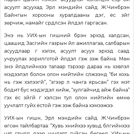
асуулт асуухад Эрүүл мэндийн сайд Ж.Чинбүрэн
Байнгын хорооны хуралдааны дэг, ёс зүйг
зөрчиж, намайг сүрдүүлсэн үйлдэл гаргасан.
Энэ нь УИХ-ын гишүүний бүрэн эрхэд халдсан,
цаашид Засгийн газрын үйл ажиллагаа, салбарын
асуудлаар үг хэлэх, асуулт асуух эрхэд саад
учруулах зорилготой үйлдэл гэж үзэж байна. Мөн
энэ үйлдлийнхээ талаар тэрээр дараа нь хэвлэл
мэдээлэл болон олон нийтийн сүлжээнд “би хохь
нь гэж хэлээгүй”, “зүгээр л чанга ярьсан” гэх мэт
бодит бус мэдэгдэл хийж, “хулгайчид айж байна”
гэх ёс зүйгүй үг хэлсэн тул олон нийтийн өмнө
уучлалт гуйх ёстой гэж үзэж байна хэмээжээ.
УИХ-ын гишүүн, Эрүүл мэндийн сайд Ж.Чинбүрэн
өгсөн тайлбартаа:
”Хувь хүнийхээ хувьд бүлгийнхээ
чат групп дээр уучлалт гуйсан бөгөөд УИх-ын