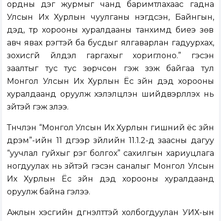
ордны дэг журмыг чанд баримтлахаас гадна
Улсын Их Хурлын чуулганы нэгдсэн, Байнгын,
дэд, түр хорооны хуралдааны танхимд биеэ зөв
авч явах үүрэгтэй ба бусдыг ялгаварлан гадуурхах,
зохисгүй үйлдэл гаргахыг хориглоно.” гэсэн
заалтыг тус тус зөрчсөн гэж үзэж байгаа тул
Монгол Улсын Их Хурлын Ёс зүйн дэд хорооны
хуралдаанд оруулж хэлэлцүүлэн шийдвэрлүүлэх нь
зүйтэй гэж үзлээ.
Түүнчлэн “Монгол Улсын Их Хурлын гишүүний ёс зүйн
дүрэм”-ийн 11 дүгээр зүйлийн 11.1.2-д заасны дагуу
“уучлал гуйхыг үүрэг болгох” сахилгын хариуцлага
ногдуулах нь зүйтэй гэсэн саналыг Монгол Улсын
Их Хурлын Ёс зүйн дэд хорооны хуралдаанд
оруулж байна гэлээ.
Ажлын хэсгийн дүгнэлттэй холбогдуулан УИХ-ын