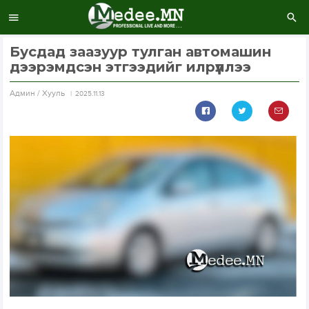
Бусдад заазуур тулган автомашин
дээрэмдсэн этгээдийг илрүүллээ
Aдмин / Хууль
2025.11.13