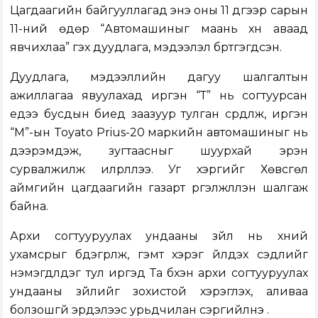
Цагдаагийн байгууллагад энэ оны 11 дүгээр сарын
11-ний өдөр “Автомашиныг маань хүн аваад
явчихлаа” гэх дуудлага, мэдээлэл бүртгэгдсэн.
Дуудлага, мэдээллийн дагуу шалгалтын
ажиллагаа явуулахад иргэн “Т” нь согтуурсан
үедээ бусдын биед заазуур тулган сүрдүүлж, иргэн
“М”-ын Toyato Prius-20 маркийн автомашиныг нь
дээрэмдэж, зугтаасныг шуурхай эрэн
сурвалжилж илрүүллээ. Уг хэргийг Хөвсгөл
аймгийн цагдаагийн газарт үргэлжлүүлэн шалгаж
байна.
Архи согтууруулах ундааны зүйл нь хүний
ухамсрыг бүдэгрүүлж, гэмт хэрэг үйлдэх сэдлийг
нэмэгдүүлдэг тул иргэд Та бүхэн архи согтууруулах
ундааны зүйлийг зохистой хэрэглэх, аливаа
болзошгүй эрдэлээс урьдчилан сэргийлнэ үү.