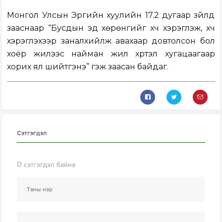
Монгол Улсын Эрүүгийн хуулийн 17.2 дугаар зүйлд
зааснаар “Бусдын эд хөрөнгийг хүч хэрэглэж, хүч
хэрэглэхээр заналхийлж авахаар довтолсон бол
хоёр жилээс найман жил хүртэл хугацаагаар
хорих ял шийтгэнэ” гэж заасан байдаг.
Сэтгэгдэл
0
сэтгэгдэл байна