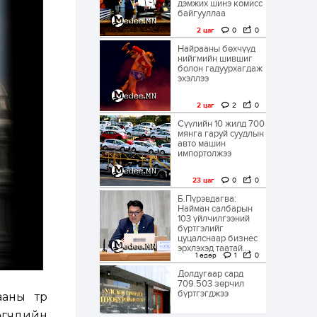
дэмжих шинэ комисс
байгууллаа
2 цаг
0
0
Найрааны бөхчүүд
нийгмийн шившиг
болон гадуурхагдаж
эхэллээ
2 цаг
2
0
Сүүлийн 10 жилд 700
мянга гаруй суудлын
авто машин
импортолжээ
23 цаг
0
0
Б.Пүрэвдагва:
Найман салбарын
103 үйлчилгээний
бүртгэлийг
цуцалснаар бизнес
эрхлэхэд таатай...
1 өдөр
1
0
Долдугаар сард
709.503 зөрчил
бүртгэгджээ
аны түр
лөгчдийн