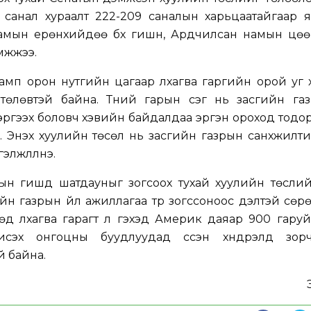
н санал хураалт 222-209 саналын харьцаатайгаар 
амын ерөнхийдөө бүх гишүүн, Ардчилсан намын цөө
мжжээ.
мп орон нутгийн цагаар лхагва гаргийн орой уг 
төлөвтэй байна. Түүний гарын үсэг нь засгийн га
эргээх боловч хэвийн байдалдаа эргэн ороход тодо
 Энэхүү хуулийн төсөл нь засгийн газрын санхүүжилт
гэлжлүүлнэ.
н гишүүд шатдауныг зогсоох тухай хуулийн төслий
йн газрын үйл ажиллагаа түр зогссоноос үүдэлтэй сөр
өөд лхагва гарагт л гэхэд Америк даяар 900 гару
исэх онгоцны буудлуудад үүссэн хүндрэлүүд зор
й байна.