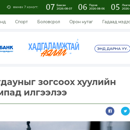
07
06
05
Баасан
Пүрэв
Лхагв
өмнөх 7 хоногт:
2026-08-07
2026-08-06
2026-
энд
Спорт
Боловсрол
Орон нутаг
Гадаад мэдэ
дауныг зогсоох хуулийн
ампад илгээлээ