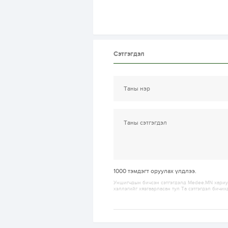
Сэтгэгдэл
1000
тэмдэгт оруулах үлдлээ.
Уншигчдын бичсэн сэтгэгдэлд Medee.MN хариуц
хэллэгийг хязгаарласан тул Та сэтгэгдэл бичих