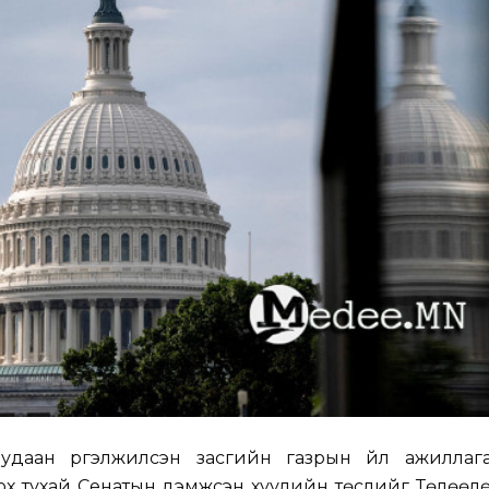
 удаан үргэлжилсэн засгийн газрын үйл ажиллага
оох тухай Сенатын дэмжсэн хуулийн төслийг Төлөө