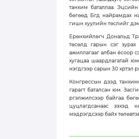
танхим баталлаа. ​​Эцсий
бөгөөд Бүгд найрамдах н
гишүүн хуулийн төслийг дэ
Ерөнхийлөгч Дональд Тра
төсөлд гарын үсэг зурах 
ажиллагааг албан ёсоор с
хугацаа шаардлагатай юм.
нэгдүгээр сарын 30 хүртэл үр
Конгрессын дээд танхимы
гарагт баталсан юм. Засги
үргэлжилсээр байгаа бөг
цуцлагдсанаас үзэхэд н
мэдрэгдсээр байх төлөвтэ