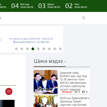
04
03
02
а
Мягмар
Даваа
Ням
08-05
2026-08-04
2026-08-03
2026-08-02
э
Шинэ мэдээ
Ерөнхий сайд
БНХАУ-аас сар бүр
12-15 мянган тонн
АИ-92 автобензин
тогтмол нийлүүлэх
хүсэлт тавилаа
59 минут
0
0
АНУ-ын Ерөнхийлөгч
Дональд Трамп
цэргийн гэр бүлийг