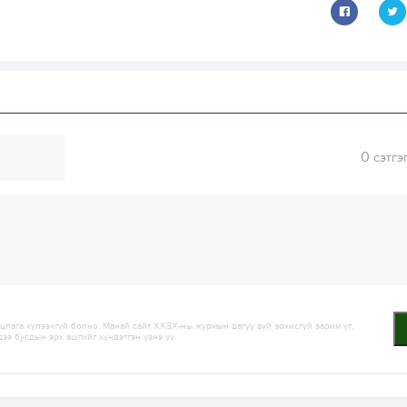
0
сэтгэ
лага хүлээхгүй болно. Манай сайт ХХЗХ-ны журмын дагуу зүй зохисгүй зарим үг,
дээ бусдын эрх ашгийг хүндэтгэн үзнэ үү.