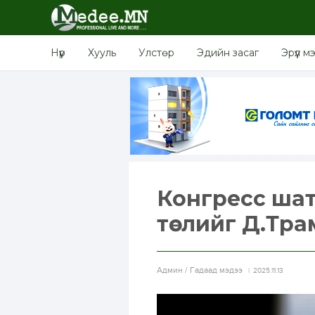
Нүүр
Хууль
Улстөр
Эдийн засаг
Эрүүл м
Конгресс шат
төслийг Д.Тр
Aдмин / Гадаад мэдээ
2025.11.13