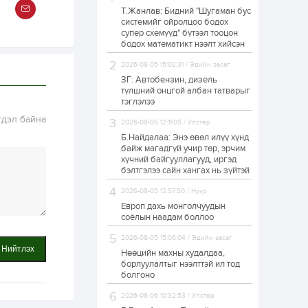
Т.Жанлав: Бидний "Шугаман бус
Б.Хулан дэлхийн
системийг ойролцоо бодох
аварга боллоо
супер схемүүд" бүтээл тооцон
бодох математикт нээлт хийсэн
2026-08-05 15:02:31 / Эдийн засаг
1 өдөр
0
0
ЗГ: Автобензин, дизель
Р.Даваадорж: Энэ
түлшний онцгой албан татварыг
намрын экспортын
тэглэлээ
орлого Монголд
боломж олгож болох
гдэл байна
2026-08-05 12:11:05 / Улстөр
юм
Б.Найдалаа: Энэ өвөл илүү хүнд
1 өдөр
0
2
байж магадгүй учир төр, эрчим
хүчний байгууллагууд, иргэд
Автомашины улсын
дугаар сондгой
бэлтгэлээ сайн хангах нь зүйтэй
тоогоор төгссөн бол
өнөөдөр шатахуун
2026-08-05 12:57:50 / Нүүр
авна
Европ дахь монголчуудын
1 өдөр
0
0
соёлын наадам боллоо
Н.Номтойбаяр:
2026-08-05 15:06:04 / Эдийн засаг
Аймгуудад
Нийтлэх
тулгамдаж буй
Нөөцийн махны худалдаа,
асуудлуудыг долоо
борлуулалтыг нээлттэй ил тод
хоног бүр Засгийн
болгоно
газрын...
1 өдөр
0
0
2026-08-06 10:32:53 / Улстөр
УИХ-ын дарга