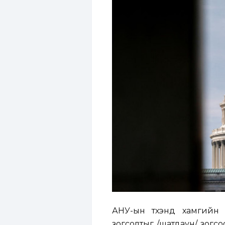
АНУ-ын түүхэнд хамгийн
зогсолтыг /шатдаун/ зогс