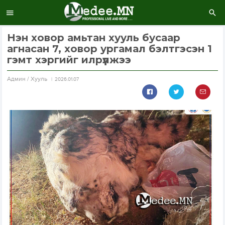
Нэн ховор амьтан хууль бусаар
агнасан 7, ховор ургамал бэлтгэсэн 1
гэмт хэргийг илрүүлжээ
Aдмин / Хууль
2026.01.07