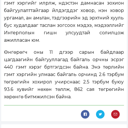
гэмт хэргийг илрүүлж, үндэстэн дамнасан зохион
байгуулалттайгаар үйлдэгддэг ховор, нэн ховор
ургамал, ан амьтан, тэдгээрийн эд эрхтний хууль
бус худалдааг таслан зогсоох мэдээ, мэдээллийг
Интерполын гишүүн улсуудтай солилцож
ажилласан юм.
Өнгөрөгч оны 11 дүгээр сарын байдлаар
цагдаагийн байгууллагад байгаль орчны эсрэг
440 гэмт хэрэг бүртгэгдсэн байна. Энэ төрлийн
гэмт хэргийн улмаас байгаль орчинд 2.6 тэрбум
төгрөгийн хохирол учирснаас 2.5 тэрбум буюу
93.6 хувийг нөхөн төлүүлж, 862 сая төгрөгийн
хөрөнгө битүүмжилсэн байна.