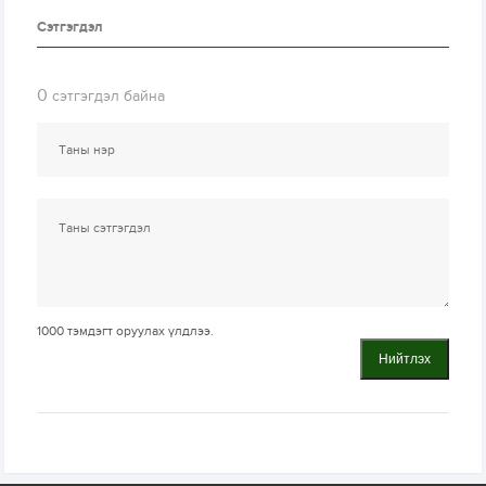
Сэтгэгдэл
0
сэтгэгдэл байна
1000
тэмдэгт оруулах үлдлээ.
Нийтлэх