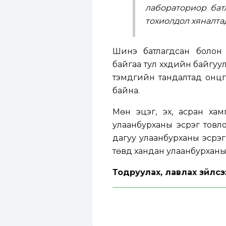
лабораториор батл
тохиолдол хяналта
Шинэ батлагдсан болон с
байгаа тул хүүхдийн байг
тэмдгийн тандалтад онцго
байна.
Мөн эцэг, эх, асран хамг
улаанбурханы эсрэг товло
дагуу улаанбурханы эсрэг
төвд хандан улаанбурханы
Тодруулах, лавлах зүйлсэ