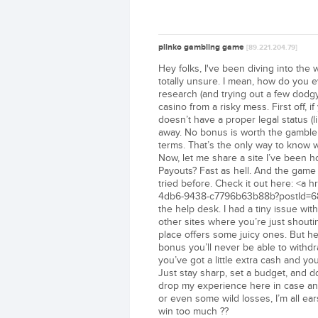
plinko gambling game
[89.221.204.79]
Hey folks, I've been diving into the wo
totally unsure. I mean, how do you e
research (and trying out a few dodgy 
casino from a risky mess. First off, if
doesn’t have a proper legal status (
away. No bonus is worth the gamble
terms. That’s the only way to know w
Now, let me share a site I’ve been h
Payouts? Fast as hell. And the game s
tried before. Check it out here: <a
4db6-9438-c7796b63b88b?postId=68
the help desk. I had a tiny issue wit
other sites where you’re just shoutin
place offers some juicy ones. But her
bonus you’ll never be able to withd
you’ve got a little extra cash and you
Just stay sharp, set a budget, and don
drop my experience here in case anyo
or even some wild losses, I’m all ear
win too much ??