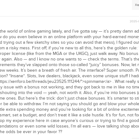
Ха
2025-
he world of online gaming lately, and I’ve gotta say — it’s pretty damn add
 how do you even believe in an online platform with your hard-earned money
d trying out a few sketchy sites so you can avoid that mess), I figured ou
om a risky mess. First off, if you’re new to all this, here’s the golden rule:
 proper license (like from the MGA or the UKGC), just walk away. No bonus
 again. Also — and I know no one wants to — check the terms. That’s th
rements they’ve slapped onto those so-called “juicy” bonuses. Now, let
 few weeks. It’s been a breath of fresh air. The interface? Super smooth. 
n? *Insane*. Slots, live dealers, blackjack, even some unique stuff I hadn
https://xenforo.be/threads/jeu23525.111244/">spinmama</a> . What really 
ny issue with a bonus not working, and they got back to me in like no ti
 shouting into the void — yeah, not worth it. Also, if you’re into bonuses
e ones. But here’s the trick: don’t just chase bonuses. It’s smarter to stic
r be able to withdraw. I’m not saying you should go and blow your whol
ittle extra spending money and you’re looking for a bit of online excitemen
smart, set a budget, and don’t treat it like a side hustle. It’s for fun, not fo
op my experience here in case anyone’s curious or trying to find a good
ndations or even some wild losses, I’m all ears — love talking shop abou
the odds be ever in your favor ??