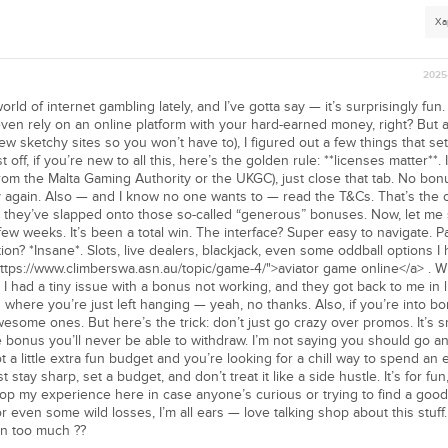
Ха
2025-
rld of internet gambling lately, and I’ve gotta say — it’s surprisingly fun. At
ven rely on an online platform with your hard-earned money, right? But a
few sketchy sites so you won’t have to), I figured out a few things that set
t off, if you’re new to all this, here’s the golden rule: **licenses matter**. 
from the Malta Gaming Authority or the UKGC), just close that tab. No bon
 again. Also — and I know no one wants to — read the T&Cs. That’s the 
s they’ve slapped onto those so-called “generous” bonuses. Now, let me
few weeks. It’s been a total win. The interface? Super easy to navigate. 
n? *Insane*. Slots, live dealers, blackjack, even some oddball options I h
https://www.climberswa.asn.au/topic/game-4/">aviator game online</a> . Wh
I had a tiny issue with a bonus not working, and they got back to me in l
s where you’re just left hanging — yeah, no thanks. Also, if you’re into b
wesome ones. But here’s the trick: don’t just go crazy over promos. It’s s
 bonus you’ll never be able to withdraw. I’m not saying you should go a
t a little extra fun budget and you’re looking for a chill way to spend an 
t stay sharp, set a budget, and don’t treat it like a side hustle. It’s for fun
op my experience here in case anyone’s curious or trying to find a good
or even some wild losses, I’m all ears — love talking shop about this stuff
in too much ??