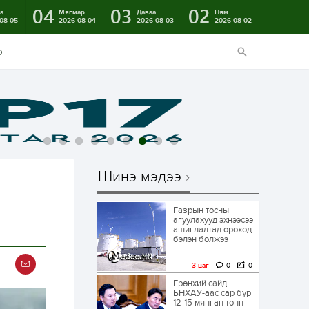
04
03
02
а
Мягмар
Даваа
Ням
08-05
2026-08-04
2026-08-03
2026-08-02
э
Шинэ мэдээ
Газрын тосны
агуулахууд эхнээсээ
ашиглалтад ороход
бэлэн болжээ
3 цаг
0
0
Ерөнхий сайд
БНХАУ-аас сар бүр
12-15 мянган тонн