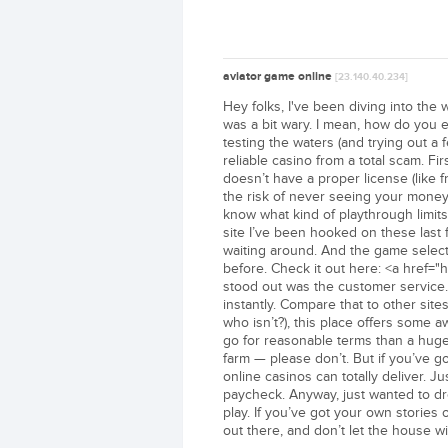
aviator game online
[23.140.40.234]
Hey folks, I've been diving into the wo
was a bit wary. I mean, how do you e
testing the waters (and trying out a 
reliable casino from a total scam. Firs
doesn’t have a proper license (like 
the risk of never seeing your money
know what kind of playthrough limit
site I’ve been hooked on these last 
waiting around. And the game selectio
before. Check it out here: <a href="
stood out was the customer service. 
instantly. Compare that to other site
who isn’t?), this place offers some a
go for reasonable terms than a huge
farm — please don’t. But if you’ve go
online casinos can totally deliver. Jus
paycheck. Anyway, just wanted to dr
play. If you’ve got your own stories 
out there, and don’t let the house w