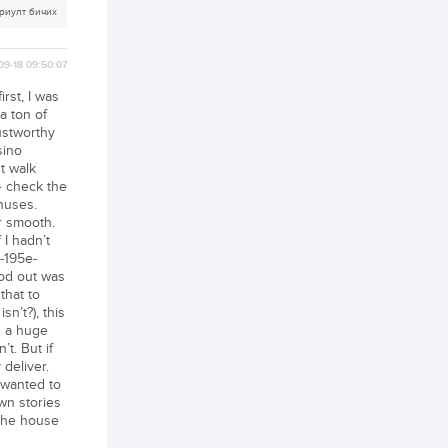
бүртгэл энэ сарын 10-
риулт бичих
нд эхэлнэ
2 өдөр
0
0
09-18 09:50:07
16 төрлийн эмийг нэг
эх үүсвэрээс
irst, I was
худалдан авах
a ton of
журмыг баталлаа
rustworthy
sino
2 өдөр
0
0
t walk
Нэгдүгээр
— check the
хорооллын арын
nuses.
замыг наймдугаар
r smooth.
сарын 6-ны 23:00
 I hadn’t
цагаас түр хааж,
борооны ус...
-195e-
2 өдөр
0
0
od out was
Б.Баярбаатар:
that to
Төсвийн шинэчлэл
n’t?), this
хийхгүй, урсгал
n a huge
зардлаа
үргэлжлүүлэн тэлээд
t. But if
байвал...
 deliver.
2 өдөр
2
0
t wanted to
Татварын өртэй
wn stories
шатахуун импортлогч
 the house
ААН-үүдийн дансыг
битүүмжлэхгүй