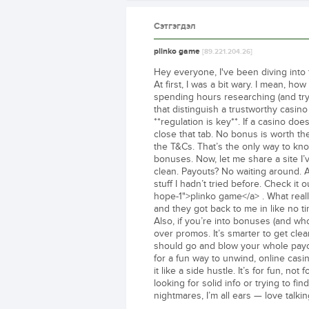
Сэтгэгдэл
plinko game
[89.221.204.26]
Hey everyone, I've been diving into t
At first, I was a bit wary. I mean, h
spending hours researching (and tryi
that distinguish a trustworthy casino 
**regulation is key**. If a casino d
close that tab. No bonus is worth t
the T&Cs. That’s the only way to kn
bonuses. Now, let me share a site I’
clean. Payouts? No waiting around. A
stuff I hadn’t tried before. Check it 
hope-1">plinko game</a> . What real
and they got back to me in like no t
Also, if you’re into bonuses (and who 
over promos. It’s smarter to get cle
should go and blow your whole payche
for a fun way to unwind, online casin
it like a side hustle. It’s for fun, 
looking for solid info or trying to f
nightmares, I’m all ears — love talki