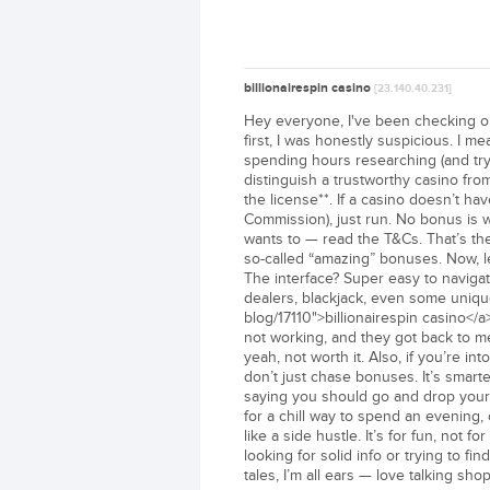
billionairespin casino
[23.140.40.231]
Hey everyone, I've been checking out 
first, I was honestly suspicious. I m
spending hours researching (and tryi
distinguish a trustworthy casino from 
the license**. If a casino doesn’t ha
Commission), just run. No bonus is 
wants to — read the T&Cs. That’s th
so-called “amazing” bonuses. Now, le
The interface? Super easy to navigat
dealers, blackjack, even some unique 
blog/17110">billionairespin casino</
not working, and they got back to me
yeah, not worth it. Also, if you’re in
don’t just chase bonuses. It’s smarte
saying you should go and drop your r
for a chill way to spend an evening, o
like a side hustle. It’s for fun, no
looking for solid info or trying to f
tales, I’m all ears — love talking sh