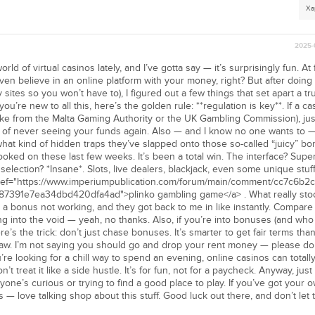
Ха
2025-
rld of virtual casinos lately, and I’ve gotta say — it’s surprisingly fun. At f
ven believe in an online platform with your money, right? But after doing 
sites so you won’t have to), I figured out a few things that set apart a t
 you’re new to all this, here’s the golden rule: **regulation is key**. If a ca
like from the Malta Gaming Authority or the UK Gambling Commission), jus
 of never seeing your funds again. Also — and I know no one wants to 
hat kind of hidden traps they’ve slapped onto those so-called “juicy” bo
ooked on these last few weeks. It’s been a total win. The interface? Supe
election? *Insane*. Slots, live dealers, blackjack, even some unique stuff
 href="https://www.imperiumpublication.com/forum/main/comment/cc7c6b2c
7391e7ea34dbd420dfa4ad">plinko gambling game</a> . What really sto
h a bonus not working, and they got back to me in like instantly. Compare 
g into the void — yeah, no thanks. Also, if you’re into bonuses (and who is
e’s the trick: don’t just chase bonuses. It’s smarter to get fair terms tha
raw. I’m not saying you should go and drop your rent money — please don’
’re looking for a chill way to spend an evening, online casinos can totally
’t treat it like a side hustle. It’s for fun, not for a paycheck. Anyway, jus
ne’s curious or trying to find a good place to play. If you’ve got your o
s — love talking shop about this stuff. Good luck out there, and don’t let