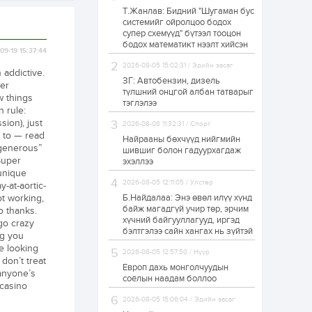
Т.Жанлав: Бидний "Шугаман бус
Худалдагч
системийг ойролцоо бодох
Н.Амарзаяа:
супер схемүүд" бүтээл тооцон
Дэлгүүрийн 32
хуудастай өрийн
бодох математикт нээлт хийсэн
09-19 15:37:44
дэвтэр долоо хоногт
л дүүрдэг
2026-08-05 15:02:31 / Эдийн засаг
1 өдөр
0
0
 addictive.
ЗГ: Автобензин, дизель
ter
Б.Хулан дэлхийн
түлшний онцгой албан татварыг
w things
аварга боллоо
тэглэлээ
n rule:
ion), just
2026-08-08 11:32:31 / Спорт
s to — read
Найрааны бөхчүүд нийгмийн
1 өдөр
0
0
“generous”
шившиг болон гадуурхагдаж
Super
эхэллээ
Р.Даваадорж: Энэ
намрын экспортын
 unique
орлого Монголд
2026-08-05 12:11:05 / Улстөр
y-at-aortic-
боломж олгож болох
ot working,
Б.Найдалаа: Энэ өвөл илүү хүнд
юм
байж магадгүй учир төр, эрчим
o thanks.
1 өдөр
0
2
хүчний байгууллагууд, иргэд
 go crazy
бэлтгэлээ сайн хангах нь зүйтэй
ng you
Автомашины улсын
дугаар сондгой
e looking
2026-08-05 12:57:50 / Нүүр
тоогоор төгссөн бол
don’t treat
өнөөдөр шатахуун
Европ дахь монголчуудын
 anyone’s
авна
соёлын наадам боллоо
 casino
1 өдөр
0
0
2026-08-05 15:06:04 / Эдийн засаг
Н.Номтойбаяр: