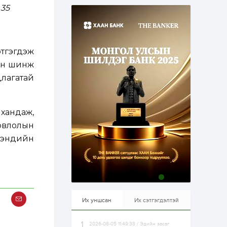
эрхлэхэд таатай...
 35
1 өдөр
1
0
Долдугаар сард
709.503 зөрчил
бүртгэгджээ
тгэгдэж
лон шинж
1 өдөр
0
0
Цалинтай ээжийн 50
длагатай
мянган төгрөгийн
тэтгэмжийг 500
мянгад хүргэх
өргөдөлд санал авч
 хандаж,
эхэлжээ
1 өдөр
2
0
товлолын
Б.Түмэн-Өлзий: Олон
улсад хуримтлуулсан
 мэндийн
мэдлэг, туршлагаа эх
орныхоо хөгжилд
зориулна
1 өдөр
0
0
Алтны үнэ дөрвөн
улирал дараалан
өсөж байна
Их уншсан
Их сэтгэгдэлтэй
2026-08-05 11:49:38 / Эдийн засаг
1 өдөр
0
0