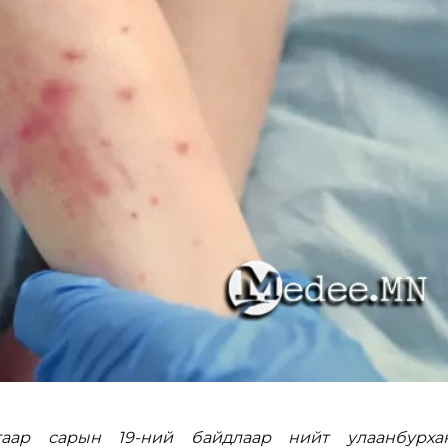
аар сарын 19-ний байдлаар нийт улаанбурха