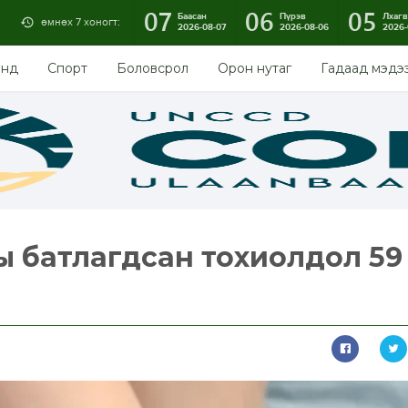
07
06
05
Баасан
Пүрэв
Лхагв
өмнөх 7 хоногт:
2026-08-07
2026-08-06
2026-
энд
Спорт
Боловсрол
Орон нутаг
Гадаад мэдэ
 батлагдсан тохиолдол 59