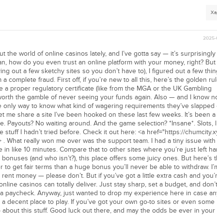
Ха
2025-
the world of online casinos lately, and I’ve gotta say — it’s surprisingly 
ean, how do you even trust an online platform with your money, right? But 
ng out a few sketchy sites so you don’t have to), I figured out a few thin
a complete fraud. First off, if you’re new to all this, here’s the golden ru
ve a proper regulatory certificate (like from the MGA or the UK Gambling
worth the gamble of never seeing your funds again. Also — and I know n
e only way to know what kind of wagering requirements they’ve slapped
t me share a site I’ve been hooked on these last few weeks. It’s been a t
e. Payouts? No waiting around. And the game selection? *Insane*. Slots, l
stuff I hadn’t tried before. Check it out here: <a href="https://chumcity.x
a> . What really won me over was the support team. I had a tiny issue wit
 in like 10 minutes. Compare that to other sites where you’re just left h
to bonuses (and who isn’t?), this place offers some juicy ones. But here’s t
r to get fair terms than a huge bonus you’ll never be able to withdraw. I’
ent money — please don’t. But if you’ve got a little extra cash and you’
nline casinos can totally deliver. Just stay sharp, set a budget, and don’t 
t for a paycheck. Anyway, just wanted to drop my experience here in case a
ind a decent place to play. If you’ve got your own go-to sites or even some
op about this stuff. Good luck out there, and may the odds be ever in your 