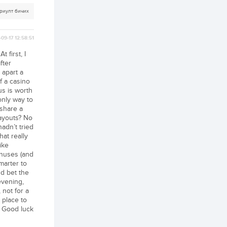
3 өдөр
2
0
риулт бичих
Өнгөрсөн сард
1,439.2 кг үнэт
металл худалдан
авчээ
09-17 12:58:51
 first, I
3 өдөр
0
0
fter
Б.Найдалаа: Энэ
 apart a
өвөл илүү хүнд байж
If a casino
магадгүй учир төр,
us is worth
эрчим хүчний
байгууллагууд, иргэд
only way to
бэлтгэлээ...
 share a
3 өдөр
6
0
Payouts? No
Өнөөдөр сондгой
adn’t tried
тоогоор төгссөн
at really
автомашинтай иргэд
бензин авна
ike
onuses (and
marter to
3 өдөр
0
3
nd bet the
ЗГ: Шатахууны
evening,
хангамж,
, not for a
нийлүүлэлтийг
тогтворжуулах
 place to
асуудлыг хэлэлцэж
. Good luck
байна
3 өдөр
0
0