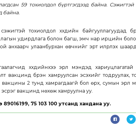
агдсан 59 тохиолдол бүртгэгдээд байна. Сэжигтэй
д байна.
эжигтэй тохиолдол хүүхдийн байгууллагуудад бүр
ууллагын удирдлага болон багш, эмч нар ирцийн бо
й анхаарч улаанбурхан өвчнийг эрт илрүүлэх шаар
аалагчид хүүхдийнхээ эрүүл мэндэд хариуцлагатай
лт вакцинд бүрэн хамруулсан эсэхийг тодруулах, 
 вакцины 2 тунд хамрагдаагүй бол өрх, сумын эрүүл
 эсрэг вакцинд нөхөж хамруулна уу.
э 89016199, 75 103 100 утсанд хандана уу.