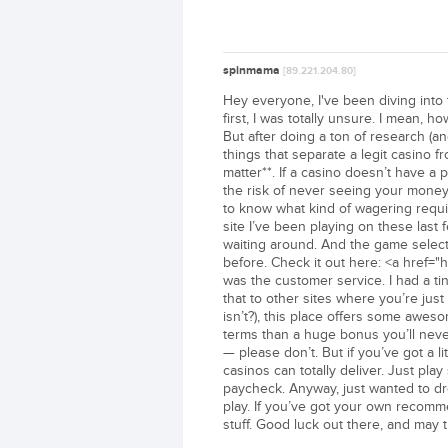
spinmama
[89.221.204.80]
Hey everyone, I've been diving into t
first, I was totally unsure. I mean,
But after doing a ton of research (an
things that separate a legit casino fr
matter**. If a casino doesn’t have a
the risk of never seeing your money
to know what kind of wagering requi
site I’ve been playing on these last
waiting around. And the game selectio
before. Check it out here: <a href="
was the customer service. I had a ti
that to other sites where you’re just
isn’t?), this place offers some awesom
terms than a huge bonus you’ll neve
— please don’t. But if you’ve got a l
casinos can totally deliver. Just play 
paycheck. Anyway, just wanted to dr
play. If you’ve got your own recomme
stuff. Good luck out there, and may 