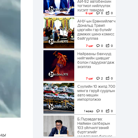
АИ-92 автобензин
тогтмол нийлүүлэх
хүсэлт тавилаа
6 цаг
0
0
АНУ-ын Ерөнхийлөгч
Дональд Трамп
цэргийн гэр бүлийг
дэмжих шинэ комисс
байгууллаа
7 цаг
0
0
Найрааны бөхчүүд
нийгмийн шившиг
болон гадуурхагдаж
эхэллээ
7 цаг
2
0
Сүүлийн 10 жилд 700
мянга гаруй суудлын
авто машин
импортолжээ
1 өдөр
0
0
Б.Пүрэвдагва:
Найман салбарын
103 үйлчилгээний
бүртгэлийг
ны
цуцалснаар бизнес