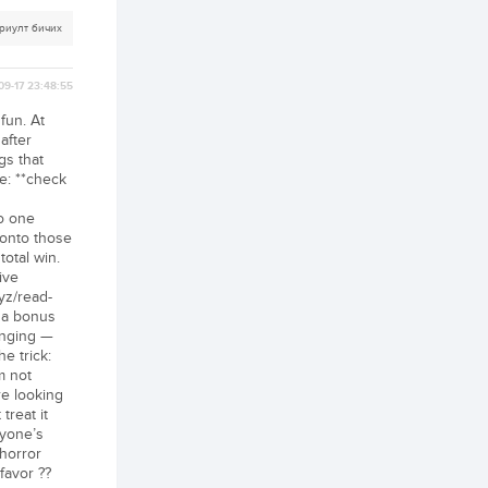
риулт бичих
2 өдөр
1
0
Нөөцийн махны
худалдаа,
09-17 23:48:55
борлуулалтыг
нээлттэй ил тод
fun. At
болгоно
after
3 өдөр
0
0
gs that
ЗГ: Автобензин,
le: **check
дизель түлшний
онцгой албан
o one
татварыг тэглэлээ
 onto those
otal win.
3 өдөр
3
0
ive
З.Мэндсайхан:
yz/read-
Хүнсний нөөцийг
h a bonus
бэлтгэх агуулах,
anging —
зоорь бэлтгэх ААН-
үүдэд хөнгөлөлттэй
he trick:
зээл олгоно
m not
3 өдөр
2
0
re looking
Европ дахь
treat it
монголчуудын
nyone’s
соёлын наадам
боллоо
 horror
favor ??