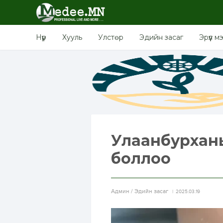
Нүүр
Хууль
Улстөр
Эдийн засаг
Эрүүл м
Улаанбурханы
боллоо
Aдмин / Эдийн засаг
2025.03.19