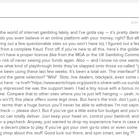
2025-
he world of internet gambling lately, and I’ve gotta say — it’s pretty damn
ow do you even believe in an online platform with your money, right? But af
ng out a few questionable sites so you won’t have to), I figured out a fe
from a complete fraud. First off, if you’re new to all this, here’s the golde
oesn’t have a proper license (like from the MGA or the UK Gambling Commiss
he risk of never seeing your funds again. Also — and I know no one want
ow what kind of playthrough limits they’ve slapped onto those so-called 
ve been using these last few weeks. It’s been a total win. The interface? 
nd the game selection? *Wild*. Slots, live dealers, blackjack, even some
out here: <a href="https://www.aortichope.org/post/it-s-share-with-us-sunda
ly impressed me was the support team. I had a tiny issue with a bonus n
ime. Compare that to other sites where you’re just left hanging — yeah, n
isn’t?), this place offers some legit ones. But here’s the trick: don’t just
ar terms than a huge bonus you’ll never be able to withdraw. I’m not sayi
ck — please don’t. But if you’ve got a little extra fun budget and you’r
os can totally deliver. Just keep your head on, control your bankroll, and 
not for a paycheck. Anyway, just wanted to drop my experience here in case
ind a decent place to play. If you’ve got your own go-to sites or even some
ng shop about this stuff. Good luck out there, and spin smart, win big ??