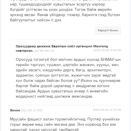
нар, түшмэдүүдүүдийг хувьсгалын эсэргүү нэрээр
бүгдийг устгасан нь үнэн шүүдээ. Тэгэж байж өөрийн
эрхэнд авсан. Яахав үйлдвэр, тээвэр, барилга гээд бүтээн
байгуулалтыг хийсэн л дээ.
Хариулт бичих
Оросуудаар дамжиж Европын соёл иргэншил Монголд
нэвтэрсэн.
2025-04-28 11:26:00
[66.181.160.37]
Оросууд тэгээгүй бол малчин ардын хүүхэд БНМАУ-ын
төрийн тэргүүн, түшмэл, цэргийн жанжин, хуульч, эмч,
эдийн засагч, нэшдлийн дарга, багш, архитекторч,
эрдэмтэн, соёлын зүтгэлтэн, жүжигчин зэрэг өөдтэй
хүн болж чадах байсан болов уу? Ихэнх нь хуучнаараа
барлаг байж дорой царалаад л амьдралаа зогоох
байсандаа. Ардын хувьсгалын ачаар л өнөөгийн
модернист нийгэмд шилжиж амжсандаа.
Зочин
2025-04-26 21:30:06
[122.201.31.190]
Муусайн фашист эзлэн түрэмгийлэгчид. Путляр үүнийхээ
горыг өөрөө маш сайн амсана даа. Энэ хорвоод бүх юм
хариутай, нэхэл хатуутай, төлбөртэй.