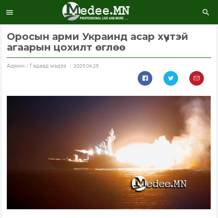
Оросын арми Украинд асар хүчтэй
агаарын цохилт өглөө
Aдмин / Гадаад мэдээ
2025.04.25