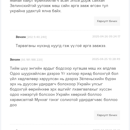
Манай хайрт ерөнхийлөгч асан Элбэгдорж саяхан
Зелинскийтэй уулзаж маш сайн арга зааж өгсөн тул
украйна удахгүй ялна байх.
Хариулт бичих
Зочин
2025-04-26 09:24:17
[202.9.40.240]
Тарваганы нүхэнд нуугд гэж үү.гоё арга заажээ.
Зочин
2025-04-25 13:28:49
[66.181.188.220]
Тийм шүү энгийн ардыг бодсоор хугацаа маш их алдлаа
Одоо шуурхайлсан дээрээ Үг хэлээр яриад болохгүй бол
үйл хөдлөлөөр харуулсан нь дээрээ Зёленьскийн бүрэн
эрх нь дууссан удирдагч болохоор Украйн улсыг
бодохгүй өөрийнхөө эрх ашгийг лхамгаалахыг хүссэн
одоо нэмэргүй болсоон Украйн хөөрхий боллоо
харамсалтай Мунхаг тэнэг солиотой удирдагчаас боллоо
доо
Хариулт бичих