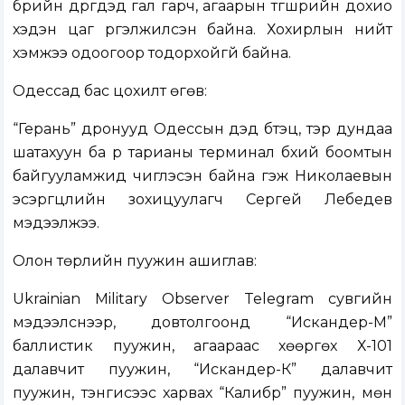
бүрийн дүүргүүдэд гал гарч, агаарын түгшүүрийн дохио
хэдэн цаг үргэлжилсэн байна. Хохирлын нийт
хэмжээ одоогоор тодорхойгүй байна.
Одессад бас цохилт өгөв:
“Герань” дронууд Одессын дэд бүтэц, тэр дундаа
шатахуун ба үр тарианы терминал бүхий боомтын
байгууламжид чиглэсэн байна гэж Николаевын
эсэргүүцлийн зохицуулагч Сергей Лебедев
мэдээлжээ.
Олон төрлийн пуужин ашиглав:
Ukrainian Military Observer Telegram сувгийн
мэдээлснээр, довтолгоонд “Искандер-М”
баллистик пуужин, агаараас хөөргөх Х-101
далавчит пуужин, “Искандер-К” далавчит
пуужин, тэнгисээс харвах “Калибр” пуужин, мөн