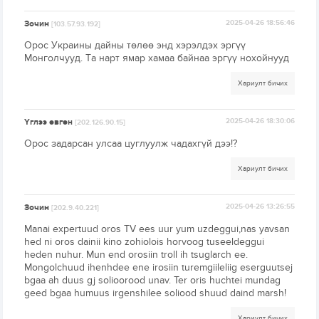
Зочин
2025-04-26 18:56:46
[103.57.93.192]
Орос Украины дайны төлөө энд хэрэлдэх эргүү
Монголчууд. Та нарт ямар хамаа байнаа эргүү нохойнууд
Хариулт бичих
Үглээ өвгөн
2025-04-26 18:30:06
[202.126.90.15]
Орос задарсан улсаа цуглуулж чадахгүй дээ!?
Хариулт бичих
Зочин
2025-04-26 13:26:55
[202.9.40.221]
Manai expertuud oros TV ees uur yum uzdeggui,nas yavsan
hed ni oros dainii kino zohiolois horvoog tuseeldeggui
heden nuhur. Mun end orosiin troll ih tsuglarch ee.
Mongolchuud ihenhdee ene irosiin turemgiileliig eserguutsej
bgaa ah duus gj solioorood unav. Ter oris huchtei mundag
geed bgaa humuus irgenshilee soliood shuud daind marsh!
Хариулт бичих