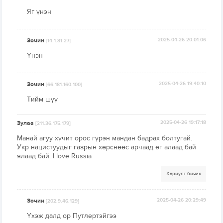
Яг үнэн
Зочин
2025-04-26 20:01:06
[14.1.81.27]
Үнэн
Зочин
2025-04-26 19:40:10
[66.181.160.100]
Тийм шүү
Зулаа
2025-04-26 19:17:18
[211.36.175.179]
Манай агуу хүчит орос гүрэн мандан бадрах болтугай.
Укр нацистуудыг газрын хөрснөөс арчаад өг алаад бай
ялаад бай. I love Russia
Хариулт бичих
Зочин
2025-04-26 20:29:49
[202.9.46.129]
Үхэж далд ор Путлертэйгээ