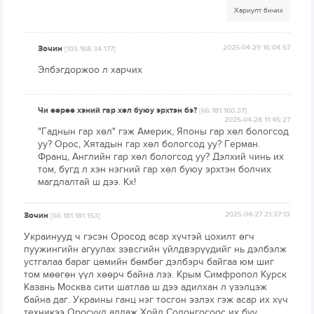
Хариулт бичих
Зочин
2025-04-29 16:04:57
[103.168.34.177]
Элбэгдоржоо л харчих
Чи өөрөө хэний гар хөл буюу эрхтэн бэ?
[66.181.160.37]
2025-04-28 11:45:27
"Гаднын гар хөл" гэж Америк, Японы гар хөл бологсод
уу? Орос, Хятадын гар хөл бологсод уу? Герман.
Франц, Английн гар хөл бологсод уу? Дэлхий чинь их
том, бүгд л хэн нэгний гар хөл буюу эрхтэн болчих
магдлалтай ш дээ. Кх!
Зочин
2025-04-27 21:37:13
[66.181.181.153]
Украинууд ч гэсэн Оросод асар хүчтэй цохилт өгч
пуужингийн агуулах зэвсгийн үйлдвэрүүдийг нь дэлбэлж
устгалаа бараг цөмийн бөмбөг дэлбэрч байгаа юм шиг
том мөөгөн үүл хөөрч байна лээ. Крым Симфропол Курск
Казань Москва сити шатлаа ш дээ адилхан л үзэлцэж
байна даг. Украины ганц нэг тосгон эзлэх гэж асар их хүч
техникээ Оросууд алдаж Хойд Солонгосоос их буу