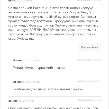
Балт
2025-04-26 23:43:29
[202.126.89.98]
Слава великой Россия Энд бгаа хэдэн оодон халхууд
ээлжээ хүлээжээ Та нарыг тойрно гэж бодож бнуу УБ г
устгах алга урвуулахын дайтай хугацаа орно. Ар халхыг
хужаад буцаагаад нэгтгэчих Оросуудаа 1727 оны буурын
гэрээг үндэс болгоод тонгор Энэ муу халх хаөчихын муу
сайн малууд. АРД ЧИ ЛАЛАР гэж хэр удаан орилохыг н
харах юмсан. Хятадуудаа ар халхыг та нарт нөйр тавин
өгьё. Хүрээд ир.
Хариулт бичих
Зочин
2025-04-28 17:32:24
[203.17.23.197]
Үүнийг бичсэн урвагчийг цаазал
Зочин
2025-04-27 00:46:42
[59.153.112.131]
Золбин мэдрэл шаар .эртхэн эмнэлэг орооч
Зочин
2025-04-26 23:21:16
[103.212.117.18]
Оросууд манай хамаг сэхээтэн, хааны удмын хүмүүс, лам