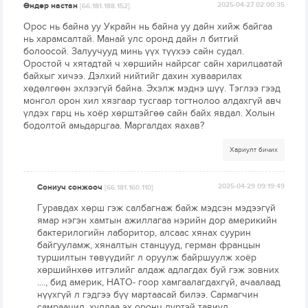
Өндөр настан
2025-04-27 02:00:35
[66.181.188.152]
Орос нь байна уу Украйн нь байна уу дайн хийж байгаа
нь харамсалтай. Манай улс оронд дайн л битгий
болоосой. Залуучууд минь үүх түүхээ сайн судал.
Оростой ч хятадтай ч хөршийн найрсаг сайн харилцаатай
байхыг хичээ. Дэлхий нийтийг дахин хуваарилах
хөдөлгөөн эхлээгүй байна. Эхэлж мэднэ шүү. Тэглээ гээд
монгол орон хил хязгаар тусгаар тогтнолоо алдахгүй авч
үлдэх гарц нь хоёр хөрштэйгөө сайн байх явдал. Холын
бодолтой амьдарцгаа. Маргалдах яахав?
Хариулт бичих
Сониуч сонжооч
2025-04-29 09:19:49
[66.181.160.110]
Гуравдах хөрш гэж салбагнаж байж мэдсэн мэдээгүй
ямар нэгэн хамтын ажиллагаа нэрийн дор америкийн
бактерилогийн лаборитор, алсаас хянах суурин
байгууламж, хяналтын станцууд, герман францын
туршилтын төвүүдийг л оруулж байршуулж хоёр
хөршийнхөө итгэлийг алдаж адлагдах буй гэж зовних
...., бид америк, НАТО- гоор хамгаалагдахгүй, ачаалаад
нүүхгүй л гэдгээ бүү мартаасай билээ. Сармагчин
самраачид, худлаа эх оронч дүртэй тавиул