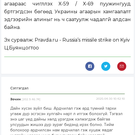
агаараас чиглүүлэх Х-59 / Х-69 пуужингууд
бүртгэгдсэн бөгөөд Украины агаарын хамгаалалт
эдгээрийн алиныг нь ч саатуулж чадалгүй алдсан
байна.
Эх сурвалж: Pravda.ru - Russia’s missile strike on Kyiv
Ц.Буянцогтоо
Сэтгэгдэл
Зочин
2025-04-30 10:42:10
[202.9.46.74]
Дайн хүсэх зүйл биш. Ардчилал гэж ард түмний тархи
угааж дүр эсгэсэн хулгайч нарт л итгэж болохгүй. Тэгвэл
энэ цаг үед дайны хөлд үрэгдэж хэлмэгдэж байгаа
улсуудын жишээ дүр зураг бидэнд ирэх болно. Тийм
болохоор ардчилсан нам ардчилал гэж хуцаж явдаг