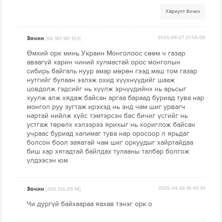
Хариулт бичих
Зочин
2025-04-27 21:56:08
[66.181.181.153]
Өмхий орк минь Украин Монголоос сөөм ч газар
аваагүй харин чиний хулмастай орос монголын
сибирь байгаль нуур амар мөрөн гээд маш том газар
нутгийг булаан эзлэж охид хүүхнүүдийг шааж
цовдолж гэдсийг нь хүүлж эрчүүдийнх нь арьсыг
хуулж алж хядаж байсан аргаа бараад буриад тува нар
монгол руу зугтаж ирэхэд нь энд чам шиг урвагч
нартай нийлж хүйс тэмтэрсэн бас бичиг үсгийг нь
устгаж төрөлх хэлээрээ ярихыг нь хориглож байсан
учраас буриад халимаг тува нар оросоор л ярьдаг
болсон боол заяатай чам шиг оркуудыг хайртайдаа
биш хар хятадтай байлдах тулааны талбар болгож
үлдээсэн юм
Зочин
2025-04-26 16:45:01
[202.126.89.18]
Чи дургүй байхаараа яахав тэнэг орк о