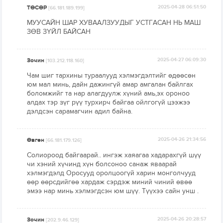
ТӨСӨР
2025-04-28 06:51:50
[66.181.189.199]
МУУСАЙН ШАР ХУВААЛЗУУДЫГ УСТГАСАН НЬ МАШ
ЗӨВ ЗҮЙЛ БАЙСАН
Зочин
2025-04-27 06:09:30
[103.212.118.160]
Чам шиг тархины тураалууд хэлмэгдэлтийг өдөөсөн
юм мал минь, дайн дажингүй амар амгалан байлгах
боломжийг та нар алагдуулж хүний амь,эх ороноо
алдах тэр зүг рүү турхирч байгаа ойлгогүй цээжээ
дэлдсэн сарамагчин адил байна.
Өвгөн
2025-04-26 21:34:56
[66.181.179.126]
Солиороод байгаарай.. ингэж хаяагаа хадарахгүй шүү
чи хэний хүчинд хүн болсоноо санаж яваарай
хэлмэгдэлд Оросууд оролцоогүй харин монголчууд
өөр өөрсдийгөө хардаж сэрдэж миний чиний өвөө
эмээ нар минь хэлмэгдсэн юм шүү. Түүхээ сайн унш .
Зочин
2025-04-26 20:28:57
[202.9.46.129]