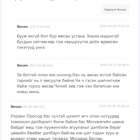
Хариулт бичих
Зочин
2025-04-28 17:33:53
[203.17.23.197]
Бууж өхгүй бол бүр мөсөн устана. Хирээ мэдэхгүй
бусдын хатгаасаар том хөршрүүгээ дойн өдөөсөн
тэнэгүүд үхнэ
Зочин
2025-04-27 18:38:17
[202.126.88.184]
За битгий олон юм онхолд.Хэн нь амсах ёстой байсан
тэрнийг нь л амсуулж байна.Чи ч гэсэн шалчигнаж
байж гороо амсав.Чиний зөв гэж хэн баталсан юм
новш минь..
Зочин
2025-04-26 19:20:53
[66.181.181.153]
Украин Оросод бас хүчтэй цохилт өгч олон хотуудад
томоохон дэлбэрэлт болж байна бас Москвагийн цаана
байдаг маш том пуужингийн агуулахыг дэлбэлж бараг
цөмийн бөмбөг дэлбэрч байгаа юм шиг хэдэн зуун м
өндөрт утаан хөшиг татажээ. Москвад Батлан