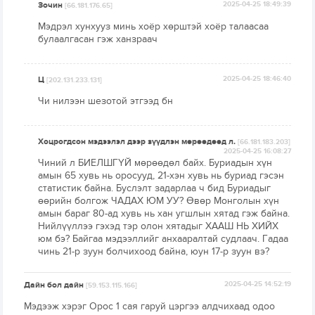
Зочин
2025-04-25 18:49:39
[66.181.176.65]
Мэдрэл хунхууз минь хоёр хөрштэй хоёр талаасаа
булаалгасан гэж ханзраач
Ц
2025-04-25 18:46:40
[202.131.233.131]
Чи нилээн шезотой этгээд бн
Хоцрогдсон мэдээлэл дээр зүүдлэн мөрөөдөөд л.
[66.181.183.203]
2025-04-25 16:08:27
Чиний л БИЕЛШГҮЙ мөрөөдөл байх. Буриадын хүн
амын 65 хувь нь оросууд, 21-хэн хувь нь буриад гэсэн
статистик байна. Буслэлт задарлаа ч бид Буриадыг
өөрийн болгож ЧАДАХ ЮМ УУ? Өвөр Монголын хүн
амын бараг 80-ад хувь нь хан угшлын хятад гэж байна.
Нийлүүллээ гэхэд тэр олон хятадыг ХААШ НЬ ХИЙХ
юм бэ? Байгаа мэдээллийг анхааралтай судлаач. Гадаа
чинь 21-р зуун болчихоод байна, юун 17-р зуун вэ?
Дайн бол дайн
2025-04-25 14:52:19
[59.153.115.166]
Мэдээж хэрэг Орос 1 сая гаруй цэргээ алдчихаад одоо