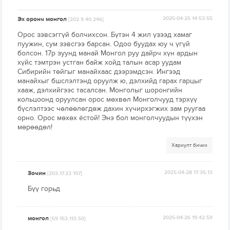
Эх оронч монгол
2025-04-25 14:53:55
[202.9.40.246]
Орос зэвсэггүй болчихсон. Бүтэн 4 жил үзээд хамаг
пуужин, сум зэвсгээ барсан. Одоо буудах юу ч үгүй
болсон. 17р зуунд манай Монгол руу дайрч хүн ардын
хүйс тэмтрэн устган байж хойд талын асар уудам
Сибирийн төйгыг манайхаас дээрэмдсэн. Ингээд
манайхыг бшслэлтэнд оруулж ю, дэлхийд гарах гарцыг
хааж, дэлхийгээс тасалсан. Монголыг шоронгийн
кольцоонд оруулсан орос мөхвөл Монголчууд тэрхүү
бүслэлтээс чөлөөлөгдөж дахин хүчирхэгжих зам руугаа
орно. Орос мөхөх ёстой! Энэ бол монголчуудын түүхэн
мөрөөдөл!
Хариулт бичих
Зочин
2025-04-28 17:35:13
[203.17.23.197]
Бүү горьд
монгол
2025-04-26 19:42:59
[59.153.113.50]