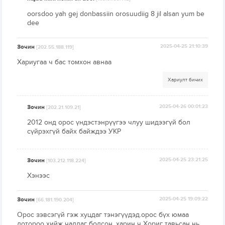
oorsdoo yah gej donbassiin orosuudiig 8 jil alsan yum be
dee
Зочин
2025-04-25 21:10:39
[202.55.188.119]
Хариугаа ч бас томхон авнаа
Хариулт бичих
Зочин
2025-04-26 00:01:23
[202.21.109.21]
2012 онд орос үндэстэнрүүгээ члуу шидээгүй бол
сүйрэхгүй байх байждээ УКР
Зочин
2025-04-25 23:21:25
[103.212.118.224]
Хэнээс
Зочин
2025-04-25 19:09:22
[66.181.190.204]
Орос зэвсэгүй гэж хуцдаг тэнэгүүдэд.орос бүх юмаа
дотороо хийж чаддаг болсон .харин ч Хориг тавьсан нь