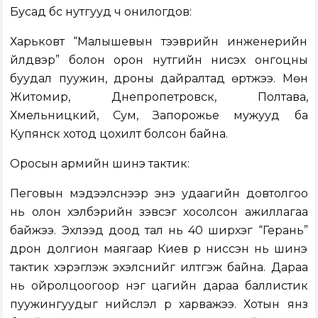
Бусад бүс нутгууд ч онилогдов:
Харьковт “Малышевын тээврийн инженерийн
үйлдвэр” болон орон нутгийн нисэх онгоцны
буудал пуужин, дроны дайралтад өртжээ. Мөн
Житомир, Днепропетровск, Полтава,
Хмельницкий, Сум, Запорожье мужууд ба
Купянск хотод цохилт болсон байна.
Оросын армийн шинэ тактик:
Пеговын мэдээлснээр энэ удаагийн довтолгоо
нь олон хэлбэрийн зэвсэг хосолсон ажиллагаа
байжээ. Эхлээд доод тал нь 40 ширхэг “Герань”
дрон долгион маягаар Киев рүү ниссэн нь шинэ
тактик хэрэглэж эхэлснийг илтгэж байна. Дараа
нь ойролцоогоор нэг цагийн дараа баллистик
пуужингуудыг нийслэл рүү харважээ. Хотын янз