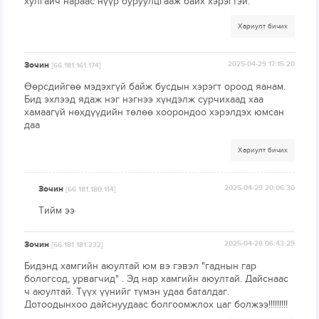
хулгайч нараас нүүр буруулцгааж байх хэрэгтэй.
Хариулт бичих
Зочин
2025-04-29 17:15:20
[66.181.161.174]
Өөрсдийгөө мэдэхгүй байж бусдын хэрэгт ороод яанам.
Бид эхлээд ядаж нэг нэгнээ хүндэлж сурчихаад хаа
хамаагүй нөхдүүдийн төлөө хоорондоо хэрэлдэх юмсан
даа
Хариулт бичих
Зочин
2025-04-29 20:06:30
[66.181.180.114]
Тийм ээ
Зочин
2025-04-28 06:43:29
[66.181.181.232]
Бидэнд хамгийн аюултай юм вэ гэвэл "гаднын гар
бологсод, урвагчид" . Эд нар хамгийн аюултай. Дайснаас
ч аюултай. Түүх үүнийг түмэн удаа баталдаг.
Дотоодынхоо дайснуудаас болгоомжлох цаг болжээ!!!!!!!!!