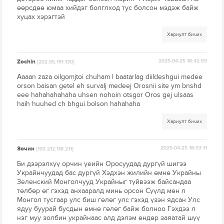
өөрсдөө юмаа хийдэг болглход тус болсон мэдэж байж
хуцах хэрэгтэй
Хариулт бичих
Zochin
2025-04-25 18:42:59
[202.55.191.130]
Aaaan zaza oilgomjtoi chuham l baatarlag diildeshgui medee
orson baisan getel eh survalj medeej Orosnii site ym bnshd
eee hahahahahaha uhsen nohoin otsgor Oros gej ulsaas
haih huuhed ch bhgui bolson hahahaha
Хариулт бичих
Зочин
2025-04-25 18:03:11
[103.212.118.211]
Би дээрэлхүү орчин үеийн Оросуудад дургүй шигээ
Украйнчуудад бас дургүй Хэдхэн жилийн өмнө Украйны
Зеленский Монголчууд Украйныг түйвээж байсандаа
төлбөр өг гэхэд анхааралд минь орсон Сүүлд мөн л
Монгол тусгаар улс биш гөлөг улс гэхэд үзэн ядсан Улс
ядуу буурай бусдын өмнө гөлөг байж болноо Гэхдээ л
нэг муу золбин украйнаас алд дэлэм өндөр заяатай шүү