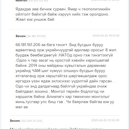
монгол
2025-04-26 19:46:44
[59.153.113.50]
Ядахдаа зөв бичиж сураач. Ямар ч геополитикийн
ойлголт байхгүй байж хэрүүл хийх гэж оролдоно.
Жаал юм уншиж бай.
Зочин
2025-04-25 14:51:18
[66.181.177.111]
66.181.161.206 аа бага тэнэгт .Бид бусдын буруу
өдөөлтөнд орж украйнчуудтай адилаар оросыг 8 жил
буудаж бөмбөгдөөгүй .НАТОд орно гэж тэнэгтээгүй
.Одоо ч төр засаг нь оростой хэвийн харилцаатай
байна .2014 оны майданы хувьсгалын дараанаас
украйнд ЧАМ шиг хүмүүс олширч бусдын буруу
ятгалаганд орж хөрштэйгээ шөргөөцөлдөж орос
иргэдээ үзэн ядаж эхлэснээс үүдэлтэй дайн гарсан .
Одо чи энд далдагнаад байлгүй украйндаа очиж
байлдвал зохино . Монгол төрийн бодлогод чи
харшилж байна .Алиалагч хар тамхичин монголыг
минь.тусгаар улс биш гэв . Чи баярлаж байгаа юм уу
мал аа
Зочин
2025-04-25 13:55:49
[122.201.31.232]