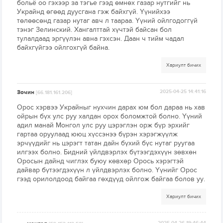
больё оо гэхээр за тэгье гээд өмнөх газар нутгийг нь
Украйнд өгөөд дуусгана гэж байхгүй. Үүнийхээ
төлөөсөнд газар нутаг авч л таараа. Үүний ойлгодоггүй
тэнэг Зелинский. Хангалттай хүчтэй байсан бол
тулалдаад эргүүлэн авна гэхсэн. Даан ч тийм чадал
байхгүйгээ ойлгохгүй байна.
Хариулт бичих
Зочин
2025-04-25 14:41:16
[66.181.161.206]
Орос хэрвээ Украйныг нухчин дарах юм бол дараа нь хав
ойрын бүх улс руу халдан орох боломжтой болно. Үүний
адил манай Монгол улс руу цэрэглэн орж бүр эрхийг
гартаа оруулаад ююц хүссэнээ бүрэн хэрэгжүүлж
эрчүүдийг нь цэрэгт татан дайн бүхий бүс нутаг руугаа
илгээх болно. Бидний үйлдвэрлэх бүтээгдэхүүн зөвхөн
Оросын дайнд чиглэх буюу көвхөр Орось хэрэгтэй
дайвар бүтээгдэхүүн л үйлдвэрлэх болно. Үүнийг Орос
гээд орилолдоод байгаа гөхдүүд ойлгож байгаа болов уу.
Хариулт бичих