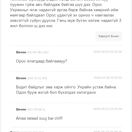
пуужин гуйж авч байлдаж байгаа шүү дээ. Орос
Украиныг ялж чадахгүй аргаа барж байнаа хөөрхий ийм
маягаар байлдвал Орос удахгүй эх орноо ч хамгаалах
зэвсэггүй сүйрч дуусна. Ганц муж бүтэн эзлэж чадахгүй 3
жил боллоо ш дээ ккк
Хариулт бичих
Зочин
2025-05-01 03:36:36
[66.181.182.152]
Орос ялагдаад байгаамуу?
Зочин
2025-04-28 17:30:52
[203.17.23.197]
Бодит байдлыг зөв харж ойлго. Украйн устаж байна.
Одоо бууж өхгүй бол бүхэлдээ эзлэгдэнэ
Зочин
2025-04-27 22:39:54
[103.111.68.3]
Amaa tataad suuj bai chi!!!