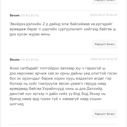
Хариулт бичих
Зочин
2025-04-27 12:46:25
[59.153.87.35]
Эвийдээ.дэлхийн 2 р дайнд ялж байсиймаа хө.иргэдийг
өрөвдөж бараг л цэргийн сургуулилалт хийгээд байгаа ш
дээ нусан журак минь.
Хариулт бичих
Зочин
2025-04-27 12:42:47
[59.153.87.35]
Алиа салбадайг толгойдоо залхаар юу ч гарахгүй ш
дээ.хөрснөөс арчиж хая.эх орны дайны үeд олигтой гэсэн
бүх эх орончдыг бариж хорих нууц мэдээлэл өгдөг гэр
бүлээр нь хүйс тэмтрүүлж явсан урвагч гарууд наад
өрөвдөөд байгаа Украйнчууд чинь ш дээ.Дэлхийд
данстай хүн зүгээр л дайн хийх үү.бод бод.Эхнэр нь
брeнд хөөж ард түмэн түй ч хамаагүй наад хошин
шогчид.
Хариулт бичих