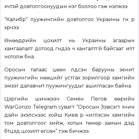
хүчтэй довтолгоонуудын нэг боллоо гэж үнэлжээ.
“Калибр” пуужингийн довтолгоо Украины гүн рүү
хүрчээ:
Өнөөдрийн цохилт нь Украины агаарын
хамгаалалт дотоод гүндээ ч хангалтгүй байгааг илт
нотолж бна.
Оросын талаас цөөн үлдсэн барууны зенит
пуужингийн нөөцийг устгах зорилгоор хамгийн
эмзэг далавчит пуужингуудыг ашигласан байна.
Цэргийн шинжээч Семён Пегов өөрийн
WarGonzo Telegram сувагт “Оросын Зэвсэгт хүчин
дайн эхэлснээс хойш Киев рүү чиглэсэн хамгийн
том довтолгоог хийж, хотын төмөр замын дэд
бүтцэд цохилт өгсөн” гэж бичжээ.