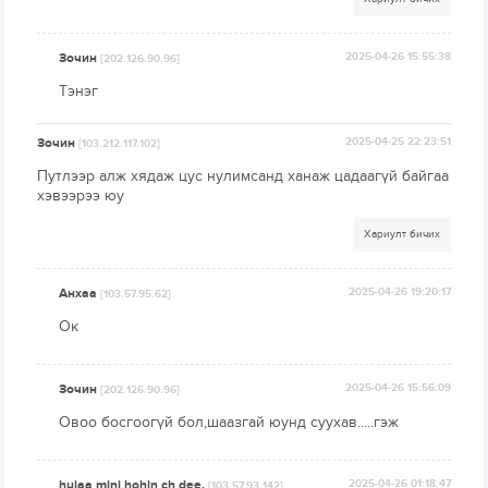
Зочин
2025-04-26 15:55:38
[202.126.90.96]
Тэнэг
Зочин
2025-04-25 22:23:51
[103.212.117.102]
Путлээр алж хядаж цус нулимсанд ханаж цадаагүй байгаа
хэвээрээ юу
Хариулт бичих
Анхаа
2025-04-26 19:20:17
[103.57.95.62]
Ок
Зочин
2025-04-26 15:56:09
[202.126.90.96]
Овоо босгоогүй бол,шаазгай юунд суухав.....гэж
hujaa mini hohin ch dee.
2025-04-26 01:18:47
[103.57.93.142]