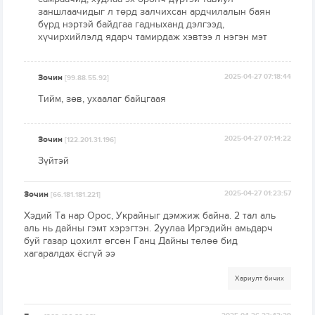
заншлаачидыг л төрд залчихсан ардчилалын баян
бүрд нэртэй байдгаа гадныханд дэлгээд,
хүчирхийлэлд ядарч тамирдаж хэвтээ л нэгэн мэт
Зочин
2025-04-27 07:18:44
[99.88.55.92]
Тийм, зөв, ухаалаг байцгаая
Зочин
2025-04-27 07:14:22
[122.201.31.196]
Зүйтэй
Зочин
2025-04-27 01:23:57
[66.181.181.221]
Хэдий Та нар Орос, Украйныг дэмжиж байна. 2 тал аль
аль нь дайны гэмт хэрэгтэн. 2уулаа Иргэдийн амьдарч
буй газар цохилт өгсөн Ганц Дайны төлөө бид
хагаралдах ёсгүй ээ
Хариулт бичих