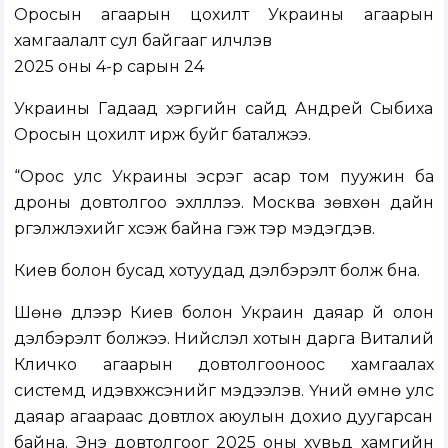
Оросын агаарын цохилт Украины агаарын
хамгаалалт сул байгааг илчлэв
2025 оны 4-р сарын 24
Украины Гадаад хэргийн сайд Андрей Сыбиха
Оросын цохилт ирж буйг баталжээ.
“Орос улс Украины эсрэг асар том пуужин ба
дроны довтолгоо эхлүүллээ. Москва зөвхөн дайн
үргэлжлэхийг хүсэж байна гэж тэр мэдэгдэв.
Киев болон бусад хотуудад дэлбэрэлт болж бна.
Шөнө дүлээр Киев болон Украин даяар үй олон
дэлбэрэлт болжээ. Нийслэл хотын дарга Виталий
Кличко агаарын довтолгооноос хамгаалах
системүүд идэвхжсэнийг мэдээлэв. Үүний өмнө улс
даяар агаараас довтлох аюулын дохио дуугарсан
байна. Энэ довтолгоог 2025 оны хувьд хамгийн