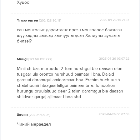
Хуцоо
Үглээ өвгөн
2025-04-26 18:21:34
[202.126.90.15]
сан монголыг дарамталж ирсэн.монголоос баяжсан
шүү.хадны завсар хавчуулагдсан Халиуны зулзага
билээ!?
Muugi
2025-04-26 07:07:22
[172.58.122.222]
Minii ch bas muruudul 2 Tom hurshgui bie daasan olon
tusgaar uls orontoi hurshuud baimaar l bna. Dalaid
gartstai daramtgui amidarmaar bna. Erchim huch tulsh
shatahuunii htazgaarlaltgui baimaar bna. Tomoohon
hurungu oruulaltuud deer 2 taliin daramtgui bie daasan
shiidwer gargaj ajilmaar l bna shd…
Зочин
2025-04-26 00:07:05
[202.21.109.21]
Чиний мөраөдөл