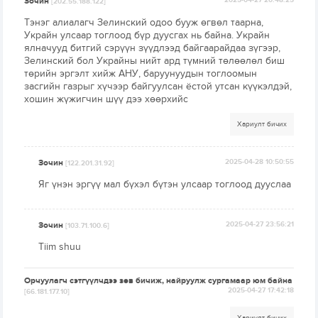
Зочин
2025-04-27 20:48:25
[202.55.188.122]
Тэнэг алиалагч Зелинский одоо бууж өгвөл таарна,
Украйн улсаар тоглоод бүр дуусгах нь байна. Украйн
ялначууд битгий сэрүүн зүүдлээд байгаарайдаа зүгээр,
Зелинский бол Украйны нийт ард түмний төлөөлөл биш
төрийн эргэлт хийж АНУ, баруунуудын тоглоомын
засгийн газрыг хүчээр байгуулсан ёстой утсан күүкэлдэй,
хошин жүжигчин шүү дээ хөөрхийс
Хариулт бичих
Зочин
2025-04-28 10:50:55
[122.201.31.92]
Яг үнэн эргүү мал бүхэл бүтэн улсаар тоглоод дууслаа
Зочин
2025-04-27 23:56:21
[103.71.100.6]
Tiim shuu
Орчуулагч сэтгүүлчдээ зөв бичиж, найруулж сургамаар юм байна
2025-04-27 17:42:18
[66.181.177.10]