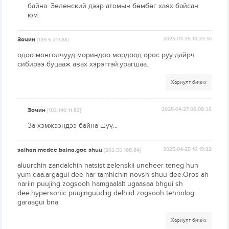
байна. Зеленский дээр атомын бөмбөг хаях байсан
юм.
Зочин
2025-04-25 16:23:10
[139.5.217.88]
одоо монголчууд мориндоо мордоод орос руу дайрч
сибирээ буцааж авах хэрэгтэй.урагшаа..
Хариулт бичих
Зочин
2025-04-27 06:08:35
[103.140.11.83]
За хэмжээндээ байна шүү...
saihan medee baina.goe shuu
2025-04-25 16:19:22
[202.55.188.84]
aluurchin zandalchin natsist zelenskii uneheer teneg hun
yum daa.argagui dee har tamhichin novsh shuu dee.Oros ah
nariin puujing zogsooh hamgaalalt ugaasaa bhgui sh
dee.hypersonic puujinguudiig delhiid zogsooh tehnologi
garaagui bna
Хариулт бичих