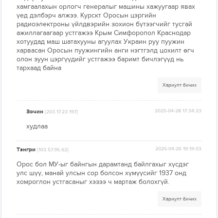
хамгаалахын орлогч генералыг машины хажуугаар явах
үед дэлбэрч алжээ. Курскт Оросын цэргийн
радиоэлектроны үйлдвэрийн зохион бүтээгчийг тусгай
ажиллагаагаар устгажээ Крым Симфоропол Краснодар
хотуудад маш шатахууны агуулах Украин руу пуужин
харвасан Оросын пуужингийн анги нэгтгэлд цохилт өгч
олон зуун цэргүүдийг устгажээ баримт бичлэгүүд нь
тархаад байна
Хариулт бичих
Зочин
2025-04-28 17:34:23
[203.17.23.197]
худлаа
Тэнгри
2025-04-26 19:19:03
[103.57.95.62]
Орос бол МУ-ыг байнгын дарамтанд байлгахыг хүсдэг
улс шүү, манай улсын сор болсон хүмүүсийг 1937 онд
хомроглон устгасаныг хэзээ ч мартаж болохгүй.
Хариулт бичих