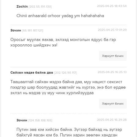
Zochin
2025-04-25 18:43:54
[202.55.191.130]
Chinii anhaarald orhoor yadag ym hahahahaha
Зочин
2025-04-25 17:01:29
[66.181.187.121]
Оросыг муулах яахав, эхлээд монголын ядуус ба гэр
хорооллоо шийдээч ээ!
Хариулт бичих
Сайхан мэдээ байна даа
2025-04-25 16:25:13
[202.126.90.117]
Таашаалтай сайхан мэдээ байна даа, муу нацист сексист
пээдгэр шар боолуудад жавтийг нь хүртээ, энэ бол ердөө
эхлэл нь мэдэв үү муу чинк хурлийзуудаа
Хариулт бичих
Зочин
2025-04-25 16:29:28
[124.158.108.155]
Путин зөв юм хийсэн байна. Зүгээр байхад нь зүгээр
байхгүй яасан юм бэ. Пүтин харин зөөлөн хандсан