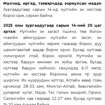
Малчид, иргэд, тээвэрчдэд зориулсан мэдээ:
Зургаадугаар сарын 14-нд нутгийн зүүн хэсгээр
бороо орж, сэрүүхэн байна.
2025 оны зургаадугаар сарын
14-ний
20 цаг
хүртэл:
Нутгийн зүүн хагаст үүлшинэ, төв болон
говийн аймгуудын нутгийн зүүн хэсэг, зүүн
аймгуудын нутгийн зарим газраар бороо, дуу
цахилгаантай аадар бороо орно. Бусад нутгаар
солигдмол үүлтэй, бороо орохгүй. Нутгийн зүүн
хэсгээр баруун өмнөөс зүүн хойш эргэж, бусад
нутгаар баруун хойноос секундэд 6-11 метр,
нутгийн зүүн хэсгээр борооны өмнө түр зуур
ширүүснэ. Их нууруудын хотгор, Алтайн өвөр говь
орчмоор 28-33 хэм, Монгол-Алтай, Хөвсгөлийн
уулархаг нутаг, Идэр, Тэс голын хөндий, Орхон,
Сэлэнгийн сав газраар 22-27 хэм, бусад нутгаар
15-20 хэм дулаан байна.