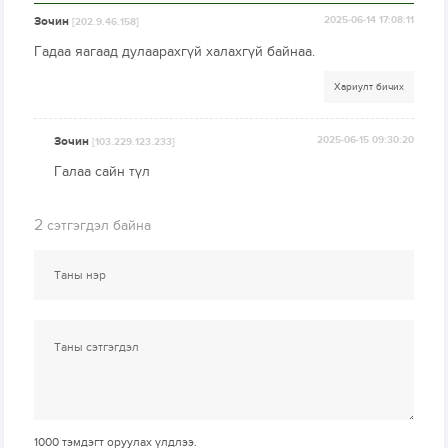
Зочин
2025-06-14 17:08:11
[202.9.46.158]
Гадаа яагаад дулаарахгүй халахгүй байнаа.
Хариулт бичих
Зочин
2025-06-15 09:30:20
[103.229.123.233]
Галаа сайн түл
2
сэтгэгдэл байна
1000
тэмдэгт оруулах үлдлээ.