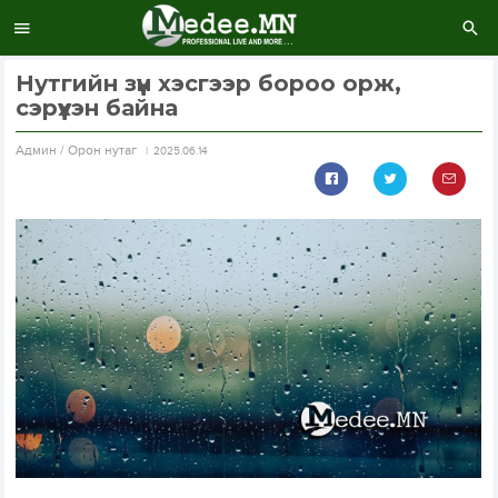
Нутгийн зүүн хэсгээр бороо орж,
сэрүүхэн байна
Aдмин / Орон нутаг
2025.06.14