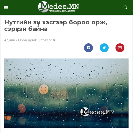
Нутгийн зүүн хэсгээр бороо орж,
сэрүүхэн байна
Aдмин / Орон нутаг
2025.06.14