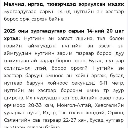
Малчид, иргэд, тээвэрчдэд зориулсан мэдээ:
Зургаадугаар сарын 14-нд нутгийн зүүн хэсгээр
бороо орж, сэрүүхэн байна.
2025 оны зургаадугаар сарын
14-ний
20 цаг
хүртэл:
Нутгийн зүүн хагаст үүлшинэ, төв болон
говийн аймгуудын нутгийн зүүн хэсэг, зүүн
аймгуудын нутгийн зарим газраар бороо, дуу
цахилгаантай аадар бороо орно. Бусад нутгаар
солигдмол үүлтэй, бороо орохгүй. Нутгийн зүүн
хэсгээр баруун өмнөөс зүүн хойш эргэж, бусад
нутгаар баруун хойноос секундэд 6-11 метр,
нутгийн зүүн хэсгээр борооны өмнө түр зуур
ширүүснэ. Их нууруудын хотгор, Алтайн өвөр говь
орчмоор 28-33 хэм, Монгол-Алтай, Хөвсгөлийн
уулархаг нутаг, Идэр, Тэс голын хөндий, Орхон,
Сэлэнгийн сав газраар 22-27 хэм, бусад нутгаар
15-20 хэм дулаан байна.