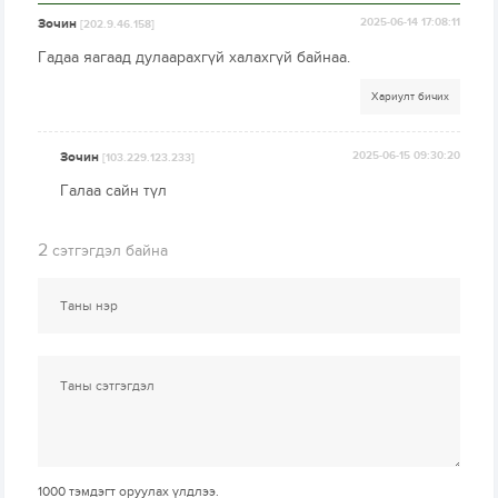
Зочин
2025-06-14 17:08:11
[202.9.46.158]
Гадаа яагаад дулаарахгүй халахгүй байнаа.
Хариулт бичих
Зочин
2025-06-15 09:30:20
[103.229.123.233]
Галаа сайн түл
2
сэтгэгдэл байна
1000
тэмдэгт оруулах үлдлээ.