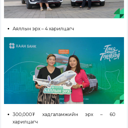
Аяллын эрх – 4 харилцагч
300,000₮ хадгаламжийн эрх – 60
харилцагч