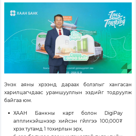
Энэхүү аяны хүрээнд дараах болзлыг хангасан
харилцагчдаас урамшууллын эздийг тодруулж
байгаа юм.
ХААН Банкны карт болон DigiPay
аппликэйшнээр хийсэн гүйлгээ 100,000₮
хүрэх тутамд 1 тохирлын эрх,