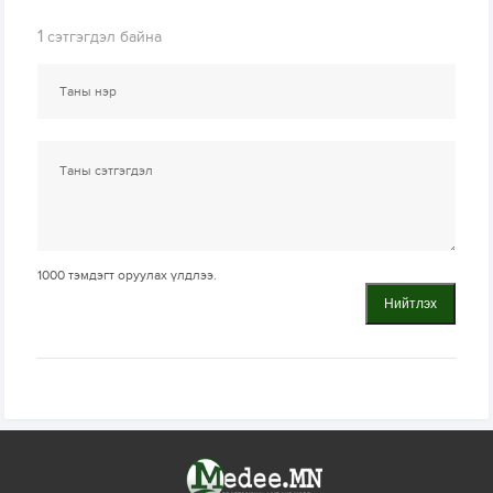
1
сэтгэгдэл байна
1000
тэмдэгт оруулах үлдлээ.
Нийтлэх