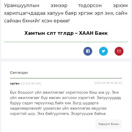
Урамшууллын эзнээр тодорсон эрхэм
харилцагчдадаа халуун баяр хүргэж эрүүл энх, сайн
сайхан бүхнийг хүсэн ерөөе!
Хамтын өсөлт төгөлдөр – ХААН Банк
Сэтгэгдэл
иргэн
2025-07-18 10:38:43
[59.153.86.144]
Бүх бооцоот үйл ажиллагааг хориглосон биш юм уу. Энэ
үйл ажиллагааг бүр мөсөн зогсоох хэрэгтэй. Залуучуудад
буруу сэдэл төрүүлээд байх юм. Бүгд шударга
хөдөлмөрлөхийг уриалсан үйл ажиллагаа явуулах
хэрэгтэй шүү. Энэ байгууллага. Эсэргүүцэж байна.
Хариулт бичих