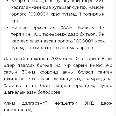
6 сар ба түүнээс дээш хугацаатай төгрөгийн
хадгаламжийнхаа хугацааг сунгах,
нэмсэн
орлого
100,000
₮
хүрэх
тутамд
1
тохирлын
эрх
,
Бизнес эрхлэгчид ХААН Банкны бүх
төрлийн ПОС төхөөрөмж дээр бүх төрлийн
картаар хүлээн авсан орлого 100,000₮ хүрэх
тутамд 1 тохирлын эрх автоматаар үүснэ.
Дараагийн тохирол 2025 оны 10-р сарын 8-ны
өдөр явагдах бөгөөд үүнд 7-р сарын 1-нээс 9-р
сарын 30-ны хооронд аяны болзол ханган
тохирлын эрх авсан харилцагчид хамрагдана.
Харилцагч та бүхэн аяндаа оролцож, супер
шагналын эзэн болоорой!
Аяны дэлгэрэнгүй нөхцөлтэй
ЭНД
дарж
танилцана уу.