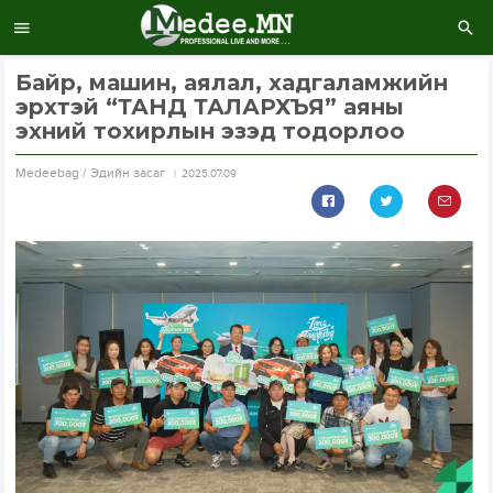
Байр, машин, аялал, хадгаламжийн
эрхтэй “ТАНД ТАЛАРХЪЯ” аяны
эхний тохирлын эзэд тодорлоо
Medeebag / Эдийн засаг
2025.07.09