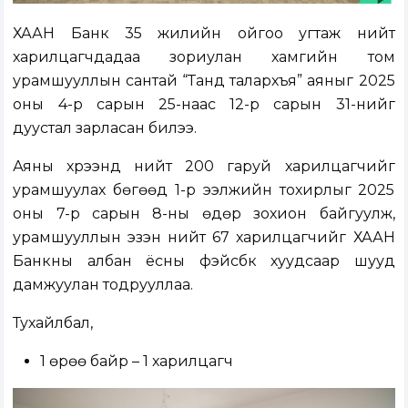
ХААН Банк 35 жилийн ойгоо угтаж нийт
харилцагчдадаа зориулан хамгийн том
урамшууллын сантай “Танд талархъя” аяныг 2025
оны 4-р сарын 25-наас 12-р сарын 31-нийг
дуустал зарласан билээ.
Аяны хүрээнд нийт 200 гаруй харилцагчийг
урамшуулах бөгөөд 1-р ээлжийн тохирлыг 2025
оны 7-р сарын 8-ны өдөр зохион байгуулж,
урамшууллын эзэн нийт 67 харилцагчийг ХААН
Банкны албан ёсны фэйсбүүк хуудсаар шууд
дамжуулан тодрууллаа.
Тухайлбал,
1 өрөө байр – 1 харилцагч