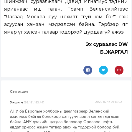
шинжээч, сурвалжлагч Дэвид Игнатиус тэдний
ярианаас иш татан, Трамп Зеленскийгээс
"Яагаад Москва руу цохилт өгөөгүй юм бэ?" гэж
асуусан хэмээн мэдээлсэн байна. Тэрбээр яг
ямар үг хэлсэн талаар тодорхой дурдаагүй ажээ.
Эх сурвалж: DW
Б..ЖАРГАЛ
Сэтгэгдэл
Уншигч
2025-07-17 01:15:52
[66.181.183.44]
АНУ ба Ёвропын холбооны даалгавраар Зеленский
ажиллаж байгаа болохоор сэтгүүлч зөв л санаа гаргасан
байна. АНУ дэлхийн цагдаа болохоор Оросоос нефть
авдаг орноос нэмүү татвар авах нь тодорхой болоод буй.