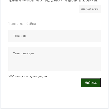
Трамп ч Хүчирэг АНУ гээд дэлхийг ч дарамталж байнаа.
Хариулт бичих
1
сэтгэгдэл байна
1000
тэмдэгт оруулах үлдлээ.
Нийтлэх