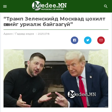
“Трамп Зеленскийд Москвад цохилт
өгөхийг уриалж байгаагүй”
Aдмин / Гадаад мэдээ
2025.07.16