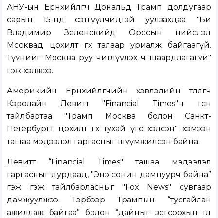
АНУ-ын Ерөнхийлөгч Дональд Трамп долдугаар
сарын 15-нд сэтгүүлчидтэй уулзахдаа "Би
Владимир Зеленскийд Оросын нийслэл
Москвад цохилт өгөх талаар уриалж байгаагүй.
Түүнийг Москва руу чиглүүлэх ч шаардлагагүй"
гэж хэлжээ.
Америкийн Ерөнхийлөгчийн хэвлэлийн төлөөлөгч
Кэролайн Левитт "Financial Times"-т өгсөн
тайлбартаа "Трамп Москва болон Санкт-
Петербургт цохилт өгөх тухай үгс хэлсэн" хэмээн
ташаа мэдээлэл гаргасныг шүүмжилсэн байна.
Левитт “Financial Times" ташаа мэдээлэл
гаргасныг дурдаад, "Энэ сонин дампуурч байна”
гэж гэж тайлбарласныг "Fox News" сувгаар
дамжуулжээ. Тэрбээр Трампын “тусгайлан
ажиллаж байгаа” болон “дайныг зогсоохын төлөө