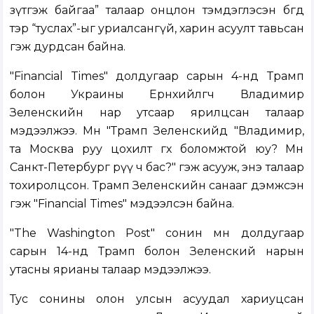
зүтгэж байгаа” талаар онцлон тэмдэглэсэн бөгөөд
тэр “туслах”-ыг уриалсангүй, харин асуулт тавьсан
гэж дурдсан байна.
"Financial Times" долдугаар сарын 4-нд Трамп
болон Украины Ерөнхийлөгч Владимир
Зеленскийн нар утсаар ярилцсан талаар
мэдээлжээ. Мөн "Трамп Зеленскийд "Владимир,
та Москва руу цохилт өгөх боломжтой юу? Мөн
Санкт-Петербург рүү ч бас?" гэж асууж, энэ талаар
тохиролцсон. Трамп Зеленскийн санааг дэмжсэн
гэж "Financial Times" мэдээлсэн байна.
"The Washington Post" сонин мөн долдугаар
сарын 14-нд Трамп болон Зеленский нарын
утасны ярианы талаар мэдээлжээ.
Тус сонины олон улсын асуудал хариуцсан