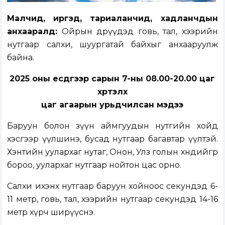
Малчид, иргэд, тариаланчид, хадланчдын
анхааралд:
Ойрын өдрүүдэд говь, тал, хээрийн
нутгаар салхи, шуургатай байхыг анхааруулж
байна.
2025 оны есдүгээр сарын 7-ны 08.00-20.00 цаг
хүртэлх
цаг агаарын урьдчилсан мэдээ
Баруун болон зүүн аймгуудын нутгийн хойд
хэсгээр үүлшинэ, бусад нутгаар багавтар үүлтэй.
Хэнтийн уулархаг нутаг, Онон, Улз голын хөндийгөөр
бороо, уулархаг нутгаар нойтон цас орно.
Салхи ихэнх нутгаар баруун хойноос секундэд 6-
11 метр, говь, тал, хээрийн нутгаар секундэд 14-16
метр хүрч ширүүснэ.