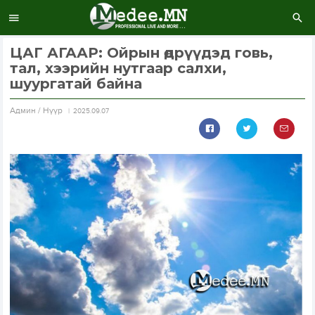
ЦАГ АГААР: Ойрын өдрүүдэд говь,
тал, хээрийн нутгаар салхи,
шуургатай байна
Aдмин / Нүүр
2025.09.07