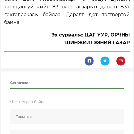
харьцангуй чийг 83 хувь, агаарын даралт 837
гектопаскаль байлаа. Даралт өдөртөө тогтвортой
байна.
Эх сурвалж: ЦАГ УУР, ОРЧНЫ
ШИНЖИЛГЭЭНИЙ ГАЗАР
Сэтгэгдэл
0
сэтгэгдэл байна