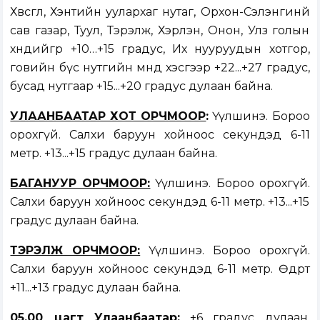
Хөвсгөл, Хэнтийн уулархаг нутаг, Орхон-Сэлэнгинй
сав газар, Туул, Тэрэлж, Хэрлэн, Онон, Улз голын
хөндийгөөр +10…+15 градус, Их нууруудын хотгор,
говийн бүс нутгийн өмнөд хэсгээр +22...+27 градус,
бусад нутгаар +15...+20 градус дулаан байна.
УЛААНБААТАР ХОТ ОРЧМООР
:
Үүлшинэ. Бороо
орохгүй. Салхи баруун хойноос секундэд 6-11
метр. +13...+15 градус дулаан байна.
БАГАНУУР ОРЧМООР:
Үүлшинэ. Бороо орохгүй.
Салхи баруун хойноос секундэд 6-11 метр. +13...+15
градус дулаан байна.
ТЭРЭЛЖ ОРЧМООР:
Үүлшинэ. Бороо орохгүй.
Салхи баруун хойноос секундэд 6-11 метр. Өдөртөө
+11...+13 градус дулаан байна.
05.00 цагт Улаанбаатар:
+6 градус дулаан,