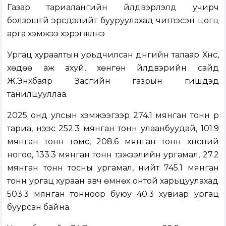
Газар тариалангийн үйлдвэрлэлд учирч
болзошгүй эрсдэлийг бууруулахад чиглэсэн цогц
арга хэмжээ хэрэгжүүлнэ
Ургац хураалтын урьдчилсан дүнгийн талаар Хүнс,
хөдөө аж ахуй, хөнгөн үйлдвэрийн сайд
Ж.Энхбаяр Засгийн газрын гишүүдэд
танилцууллаа.
2025 онд улсын хэмжээгээр 274.1 мянган тонн үр
тариа, үүнээс 252.3 мянган тонн улаанбуудай, 101.9
мянган тонн төмс, 208.6 мянган тонн хүнсний
ногоо, 133.3 мянган тонн тэжээлийн ургамал, 27.2
мянган тонн тосны ургамал, нийт 745.1 мянган
тонн ургац хураан авч өмнөх онтой харьцуулахад
503.3 мянган тонноор буюу 40.3 хувиар ургац
буурсан байна.