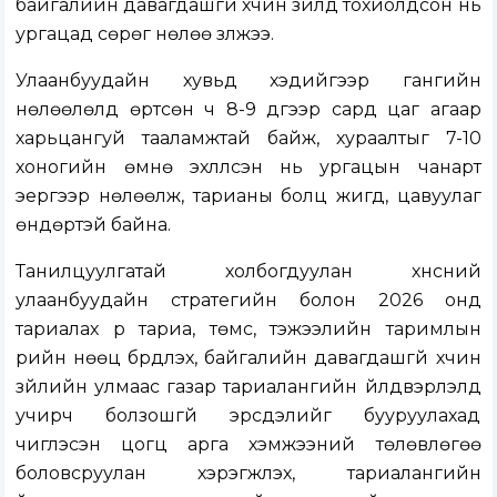
байгалийн давагдашгүй хүчин зүйлүүд тохиолдсон нь
ургацад сөрөг нөлөө үзүүлжээ.
Улаанбуудайн хувьд хэдийгээр гангийн
нөлөөлөлд өртсөн ч 8-9 дүгээр сард цаг агаар
харьцангуй тааламжтай байж, хураалтыг 7-10
хоногийн өмнө эхлүүлсэн нь ургацын чанарт
эергээр нөлөөлж, тарианы болц жигд, цавуулаг
өндөртэй байна.
Танилцуулгатай холбогдуулан хүнсний
улаанбуудайн стратегийн болон 2026 онд
тариалах үр тариа, төмс, тэжээлийн таримлын
үрийн нөөц бүрдүүлэх, байгалийн давагдашгүй хүчин
зүйлийн улмаас газар тариалангийн үйлдвэрлэлд
учирч болзошгүй эрсдэлийг бууруулахад
чиглэсэн цогц арга хэмжээний төлөвлөгөө
боловсруулан хэрэгжүүлэх, тариалангийн