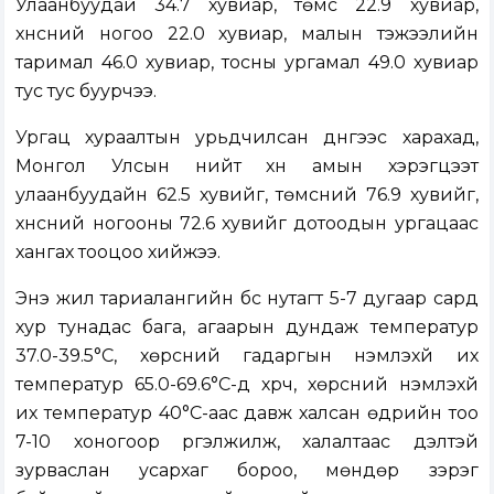
Улаанбуудай 34.7 хувиар, төмс 22.9 хувиар,
хүнсний ногоо 22.0 хувиар, малын тэжээлийн
таримал 46.0 хувиар, тосны ургамал 49.0 хувиар
тус тус буурчээ.
Ургац хураалтын урьдчилсан дүнгээс харахад,
Монгол Улсын нийт хүн амын хэрэгцээт
улаанбуудайн 62.5 хувийг, төмсний 76.9 хувийг,
хүнсний ногооны 72.6 хувийг дотоодын ургацаас
хангах тооцоо хийжээ.
Энэ жил тариалангийн бүс нутагт 5-7 дугаар сард
хур тунадас бага, агаарын дундаж температур
37.0-39.5°С, хөрсний гадаргын үнэмлэхүй их
температур 65.0-69.6°С-д хүрч, хөрсний үнэмлэхүй
их температур 40°С-аас давж халсан өдрийн тоо
7-10 хоногоор үргэлжилж, халалтаас үүдэлтэй
зурваслан усархаг бороо, мөндөр зэрэг