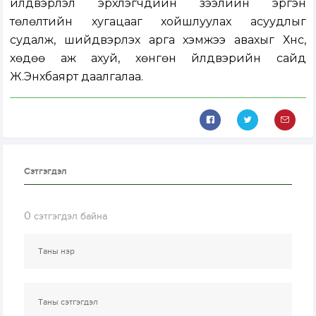
үйлдвэрлэл эрхлэгчдийн зээлийн эргэн
төлөлтийн хугацааг хойшлуулах асуудлыг
судалж, шийдвэрлэх арга хэмжээ авахыг Хүнс,
хөдөө аж ахуй, хөнгөн үйлдвэрийн сайд
Ж.Энхбаярт даалгалаа.
Сэтгэгдэл
0
сэтгэгдэл байна