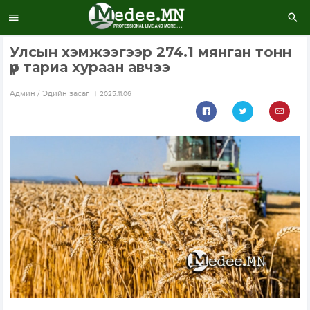
Улсын хэмжээгээр 274.1 мянган тонн
үр тариа хураан авчээ
Aдмин / Эдийн засаг
2025.11.06