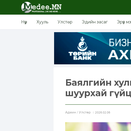
Нүүр
Хууль
Улстөр
Эдийн засаг
Эрүүл м
Баялгийн хул
шуурхай гүйц
Aдмин / Улстөр
2026.02.06