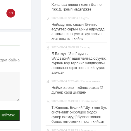
Хэлэлцээ даваа гарагт болно
Неймар зодог тайлах
гэж Д.Трамп мэдэгджээ
эсэхээ 12 дугаар сард
шийднэ
2026-08-03 12:58:14 / Хууль
Наймдугаар сарын 15-наас
есдүгээр сарын 12-ны өдрүүдэд
1 өдөр
0
3
автомашины улсын дугаарын
Нийслэлийн 30
хязгаарлалт хийнэ
дугаар сургуулийг 10
дугаар сарын 1-нд
2026-08-04 10:08:29 / Улстөр
ашиглалтад оруулна
Д.Батлут: “Зэв” сумны
үйлдвэрийг ашиглалтад оруулж,
гдэл байна
1 өдөр
0
0
гурван нэр төрлийг үйлдвэрлэн
дотоодын хэрэгцээнд нийлүүлж
Морингийн давааны
замаас “Барилгын
эхэлсэн
хатуу хог хаягдал
дахин боловсруулах
2026-08-04 17:26:48 / Гадаад мэдээ
үйлдвэр” хүртэлх 1.5...
Неймар зодог тайлах эсэхээ 12
1 өдөр
0
0
дугаар сард шийднэ
COP17 хурлын үеэр 5
2026-08-05 11:49:38 / Эдийн засаг
дүүргийн 73
цэцэрлэг, 60
Т.Жанлав: Бидний "Шугаман бус
сургуульд
системийг ойролцоо бодох
Нийтлэх
зохицуулалт хийнэ
супер схемүүд" бүтээл тооцон
бодох математикт нээлт хийсэн
1 өдөр
0
0
Б.Идэржавхлан:
2026-08-04 11:28:33 / Боловсрол