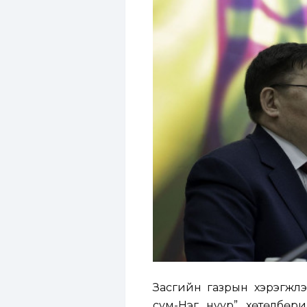
Засгийн газрын хэрэгжүүлэ
сум-Нэг нуур” хөтөлбөр