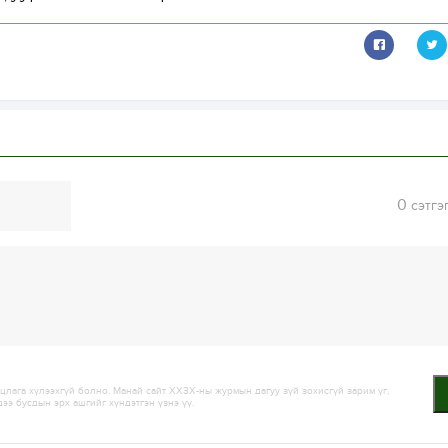
0
сэтгэ
лага хүлээхгүй болно. Манай сайт ХХЗХ-ны журмын дагуу зүй зохисгүй зарим үг,
дээ бусдын эрх ашгийг хүндэтгэн үзнэ үү.