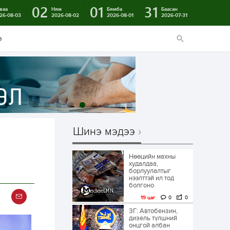
02
01
31
ваа
Ням
Бямба
Баасан
26-08-03
2026-08-02
2026-08-01
2026-07-31
э
Шинэ мэдээ
Нөөцийн махны
худалдаа,
борлуулалтыг
нээлттэй ил тод
болгоно
19 цаг
0
0
ЗГ: Автобензин,
дизель түлшний
онцгой албан