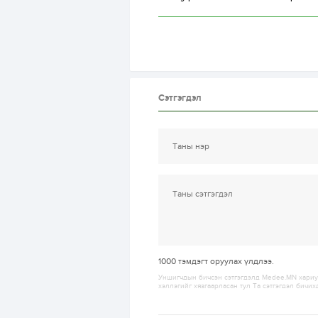
Сэтгэгдэл
1000
тэмдэгт оруулах үлдлээ.
Уншигчдын бичсэн сэтгэгдэлд Medee.MN хариуц
хэллэгийг хязгаарласан тул Та сэтгэгдэл бичих