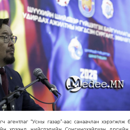
гч агентлаг “Усны газар”-аас санаачлан хэрэгжүүлж 
ийн хүрээнд нийслэлийн Сонгинохайрхан дүүргийн