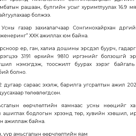
мбатын рашаан, булгийн усыг хуримтлуулах 16.9 м
айгуулахаар болжээ.
Усны газар захиалагчаар Сонгинохайрхан дүүргий
нженеринг” ХХК ажиллах юм байна.
сноор үер, ган, халиа дошины эрсдэл буурч, гадар
рэгцээ 3191 өрхийн 9810 иргэнийг болзошгүй эр
гшил нэмэгдэж, тоосжилт буурах зэрэг байгаль
бий болно.
 дугаар сараас эхэлж, барилга угсралтын ажил 20
дуусахаар төлөвлөгдсөн.
ьсгалын өөрчлөлтийн яамнаас усны нөөцийг хам
ой ашиглах бодлогын хүрээнд төр, хувийн хэвшил, 
н ажиллаж байна.
н, уур амьсгалын өөрчлөлтийн яам