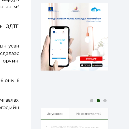
бэлтгэлээ...
22 цаг
5
0
янган м³
Өнөөдөр сондгой
тоогоор төгссөн
автомашинтай иргэд
бензин авна
н ЗДТГ,
22 цаг
0
0
ЗГ: Шатахууны
гын усан
хангамж,
нийлүүлэлтийг
сдэлээс
тогтворжуулах
асуудлыг хэлэлцэж
 орчин,
байна
22 цаг
0
0
Т.Жанлав: Бидний
"Шугаман бус
26 оны 6
системийг ойролцоо
бодох супер схемүүд"
бүтээл тооцон
бодох...
22 цаг
3
3
гаалах,
С.Бямбацогт:
иргэдийн
Хэлэлцүүлгээс илүү
хэрэгжилт,
Их уншсан
Их сэтгэгдэлтэй
амлалтаас илүү
бодит үр дүн чухал
2026-08-03 13:59:05 / Гадаад мэдээ
1 өдөр
0
0