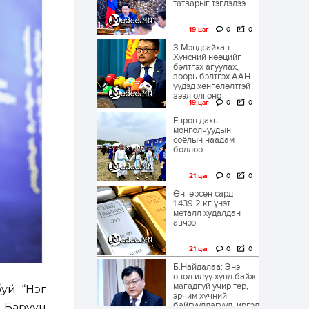
татварыг тэглэлээ
19 цаг
0
0
З.Мэндсайхан:
Хүнсний нөөцийг
бэлтгэх агуулах,
зоорь бэлтгэх ААН-
үүдэд хөнгөлөлттэй
зээл олгоно
19 цаг
0
0
Европ дахь
монголчуудын
соёлын наадам
боллоо
21 цаг
0
0
Өнгөрсөн сард
1,439.2 кг үнэт
металл худалдан
авчээ
21 цаг
0
0
Б.Найдалаа: Энэ
өвөл илүү хүнд байж
магадгүй учир төр,
буй “Нэг
эрчим хүчний
байгууллагууд, иргэд
 Баруун