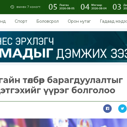
05
04
03
Лхагва
Мягмар
Да
өмнөх 7 хоногт:
2026-08-05
2026-08-04
20
энд
Спорт
Боловсрол
Орон нутаг
Гадаад мэдэ
гайн төлбөр барагдуулалтыг
этгэхийг үүрэг болголоо