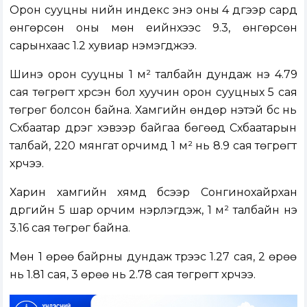
Орон сууцны үнийн индекс энэ оны 4 дүгээр сард
өнгөрсөн оны мөн үеийнхээс 9.3, өнгөрсөн
сарынхаас 1.2 хувиар нэмэгджээ.
Шинэ орон сууцны 1 м² талбайн дундаж үнэ 4.79
сая төгрөгт хүрсэн бол хуучин орон сууцных 5 сая
төгрөг болсон байна. Хамгийн өндөр үнэтэй бүс нь
Сүхбаатар дүүрэг хэвээр байгаа бөгөөд Сүхбаатарын
талбай, 220 мянгат орчимд 1 м² нь 8.9 сая төгрөгт
хүрчээ.
Харин хамгийн хямд бүсээр Сонгинохайрхан
дүүргийн 5 шар орчим нэрлэгдэж, 1 м² талбайн үнэ
3.16 сая төгрөг байна.
Мөн 1 өрөө байрны дундаж түрээс 1.27 сая, 2 өрөө
нь 1.81 сая, 3 өрөө нь 2.78 сая төгрөгт хүрчээ.