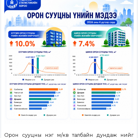
Орон сууцны нэг м/кв талбайн дундаж үнийг