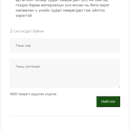
гэхдээ бараа материалын үнэ өссөн нь бага зэрэг
нөлөөлөх ч үнийн худал хөөрөгдөл гэж ойлгох
хэрэгтэй.
2
сэтгэгдэл байна
1000
тэмдэгт оруулах үлдлээ.
Нийтлэх