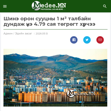
Шинэ орон сууцны 1 м² талбайн
дундаж үнэ 4.79 сая төгрөгт хүрчээ
Aдмин / Эдийн засаг
2026.05.13