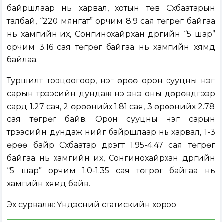
байршлаар нь харвал, хотын төв Сүхбаатарын
талбай, “220 мянгат” орчим 8.9 сая төгрөг байгаа
нь хамгийн их, Сонгинохайрхан дүүргийн “5 шар”
орчим 3.16 сая төгрөг байгаа нь хамгийн хямд
байлаа.
Туршилт тооцоогоор, нэг өрөө орон сууцны нэг
сарын түрээсийн дундаж үнэ энэ оны дөрөвдүгээр
сард 1.27 сая, 2 өрөөнийх 1.81 сая, 3 өрөөнийх 2.78
сая төгрөг байв. Орон сууцны нэг сарын
түрээсийн дундаж үнийг байршлаар нь харвал, 1-3
өрөө байр Сүхбаатар дүүрэгт 1.95-4.47 сая төгрөг
байгаа нь хамгийн их, Сонгинохайрхан дүүргийн
“5 шар” орчим 1.0-1.35 сая төгрөг байгаа нь
хамгийн хямд байв.
Эх сурвалж: Үндэсний статискийн хороо