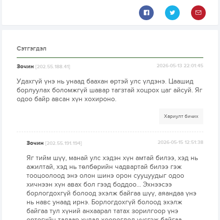
Сэтгэгдэл
Зочин
2026-05-13 22:01:45
[202.55.188.41]
Удахгүй үнэ нь унаад баахан өртэй улс үлдэнэ. Цаашид
борлуулах боломжгүй шавар тагзтай хоцрох цаг айсуй. Яг
одоо байр авсан хүн хохироно.
Хариулт бичих
Зочин
2026-05-15 12:51:38
[202.55.191.194]
Яг тийм шүү, манай улс хэдэн хүн амтай билээ, хэд нь
ажилтай, хэд нь төлбөрийн чадвартай билээ гэж
тооцоолоод энэ олон шинэ орон сууцуудыг одоо
хичнээн хүн авах бол гээд боддоо... Эхнээсээ
борлогдохгүй болоод эхэлж байгаа шүү, аяандаа үнэ
нь навс унаад ирнэ. Борлогдохгүй болоод эхэлж
байгаа тул хүний анхаарал татах зорилгоор үнэ
өртөгийн талаар худал хөөрөгдөл үүсгэж байгаа,