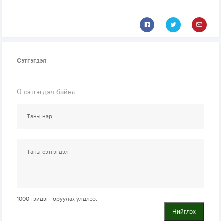
Сэтгэгдэл
0
сэтгэгдэл байна
1000
тэмдэгт оруулах үлдлээ.
Нийтлэх