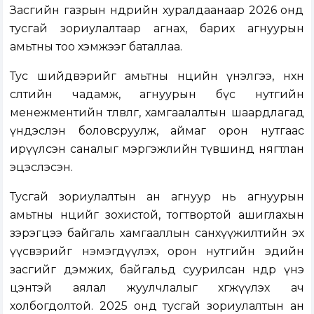
Засгийн газрын өнөөдрийн хуралдаанаар 2026 онд
тусгай зориулалтаар агнах, барих агнуурын
амьтны тоо хэмжээг баталлаа.
Тус шийдвэрийг амьтны нөөцийн үнэлгээ, нөхөн
өсөлтийн чадамж, агнуурын бүс нутгийн
менежментийн төлөвлөгөө, хамгаалалтын шаардлагад
үндэслэн боловсруулж, аймаг орон нутгаас
ирүүлсэн саналыг мэргэжлийн түвшинд нягтлан
эцэслэсэн.
Тусгай зориулалтын ан агнуур нь агнуурын
амьтны нөөцийг зохистой, тогтвортой ашиглахын
зэрэгцээ байгаль хамгааллын санхүүжилтийн эх
үүсвэрийг нэмэгдүүлэх, орон нутгийн эдийн
засгийг дэмжих, байгальд суурилсан өндөр үнэ
цэнтэй аялал жуулчлалыг хөгжүүлэх ач
холбогдолтой. 2025 онд тусгай зориулалтын ан