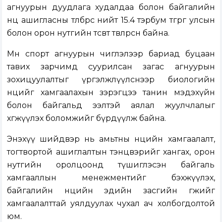
агнуурын дуудлага худалдаа болон байгалийн
нөөц ашигласны төлбөрөөс нийт 15.4 тэрбум төгрөг улсын
болон орон нутгийн төсөвт төвлөрсөн байна.
Мөн спорт агнуурын чиглэлээр бариад буцаан
тавих зарчимд суурилсан загас агнуурын
зохицуулалтыг үргэлжлүүлснээр биологийн
нөөцийг хамгаалахын зэрэгцээ танин мэдэхүйн
болон байгальд ээлтэй аялал жуулчлалыг
хөгжүүлэх боломжийг бүрдүүлж байна.
Энэхүү шийдвэр нь амьтны нөөцийн хамгаалалт,
тогтвортой ашиглалтын тэнцвэрийг хангах, орон
нутгийн оролцоонд түшиглэсэн байгаль
хамгааллын менежментийг бэхжүүлэх,
байгалийн нөөцийн эдийн засгийн өгөөжийг
хамгаалалттай уялдуулах чухал ач холбогдолтой
юм.