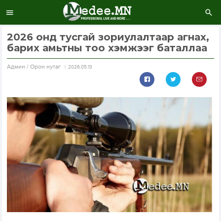
2026 онд тусгай зориулалтаар агнах,
барих амьтны тоо хэмжээг баталлаа
Aдмин / Орон нутаг
2026.05.13