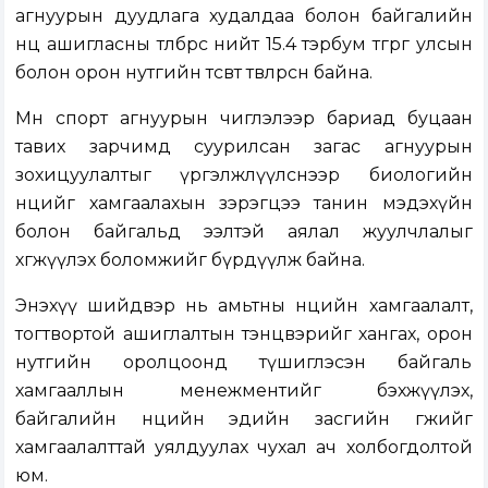
агнуурын дуудлага худалдаа болон байгалийн
нөөц ашигласны төлбөрөөс нийт 15.4 тэрбум төгрөг улсын
болон орон нутгийн төсөвт төвлөрсөн байна.
Мөн спорт агнуурын чиглэлээр бариад буцаан
тавих зарчимд суурилсан загас агнуурын
зохицуулалтыг үргэлжлүүлснээр биологийн
нөөцийг хамгаалахын зэрэгцээ танин мэдэхүйн
болон байгальд ээлтэй аялал жуулчлалыг
хөгжүүлэх боломжийг бүрдүүлж байна.
Энэхүү шийдвэр нь амьтны нөөцийн хамгаалалт,
тогтвортой ашиглалтын тэнцвэрийг хангах, орон
нутгийн оролцоонд түшиглэсэн байгаль
хамгааллын менежментийг бэхжүүлэх,
байгалийн нөөцийн эдийн засгийн өгөөжийг
хамгаалалттай уялдуулах чухал ач холбогдолтой
юм.