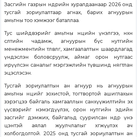
Засгийн газрын өнөөдрийн хуралдаанаар 2026 онд
тусгай зориулалтаар агнах, барих агнуурын
амьтны тоо хэмжээг баталлаа.
Тус шийдвэрийг амьтны нөөцийн үнэлгээ, нөхөн
өсөлтийн чадамж, агнуурын бүс нутгийн
менежментийн төлөвлөгөө, хамгаалалтын шаардлагад
үндэслэн боловсруулж, аймаг орон нутгаас
ирүүлсэн саналыг мэргэжлийн түвшинд нягтлан
эцэслэсэн.
Тусгай зориулалтын ан агнуур нь агнуурын
амьтны нөөцийг зохистой, тогтвортой ашиглахын
зэрэгцээ байгаль хамгааллын санхүүжилтийн эх
үүсвэрийг нэмэгдүүлэх, орон нутгийн эдийн
засгийг дэмжих, байгальд суурилсан өндөр үнэ
цэнтэй аялал жуулчлалыг хөгжүүлэх ач
холбогдолтой. 2025 онд тусгай зориулалтын ан