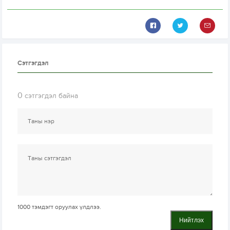
Сэтгэгдэл
0
сэтгэгдэл байна
1000
тэмдэгт оруулах үлдлээ.
Нийтлэх