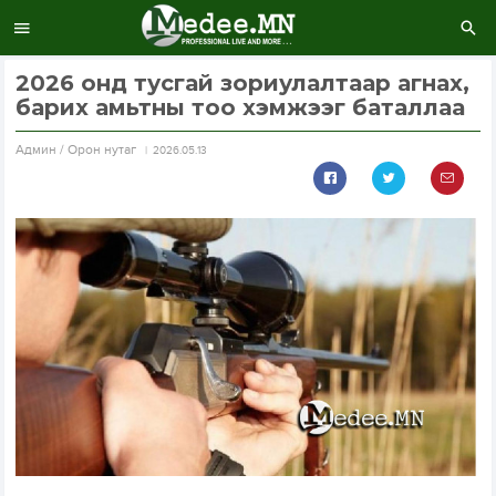
2026 онд тусгай зориулалтаар агнах,
барих амьтны тоо хэмжээг баталлаа
Aдмин / Орон нутаг
2026.05.13