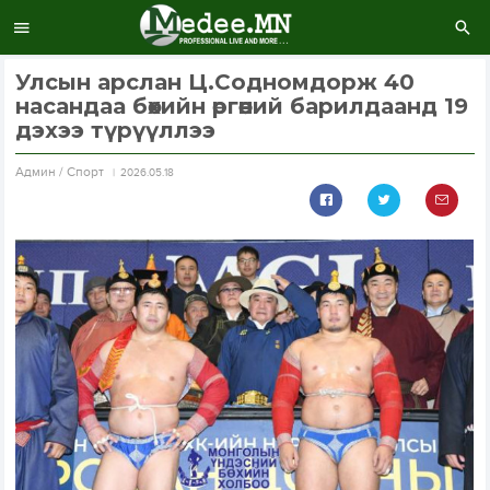
Улсын арслан Ц.Содномдорж 40
насандаа бөхийн өргөөний барилдаанд 19
дэхээ түрүүллээ
Aдмин / Спорт
2026.05.18