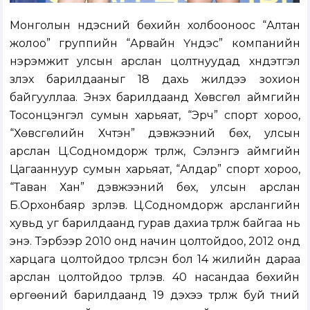
Монголын үндэсний бөхийн холбооноос “Алтан
жолоо” группийн “Арвайн Үндэс” компанийн
нэрэмжит улсын арслан цолтнуудад хүндэтгэл
үзүүлэх барилдааныг 18 дахь жилдээ зохион
байгууллаа. Энэхүү барилдаанд Хөвсгөл аймгийн
Тосонцэнгэл сумын харьяат, “Эрч” спорт хороо,
“Хөвсгөлийн Хүчтэн” дэвжээний бөх, улсын
арслан Ц.Содномдорж түрүүлж, Сэлэнгэ аймгийн
Цагааннуур сумын харьяат, “Алдар” спорт хороо,
“Таван Хан” дэвжээний бөх, улсын арслан
Б.Орхонбаяр үзүүрлэв. Ц.Содномдорж арслангийн
хувьд уг барилдаанд гурав дахиа түрүүлж байгаа нь
энэ. Тэрбээр 2010 онд начин цолтойдоо, 2012 онд
харцага цолтойдоо түрүүлсэн бол 14 жилийн дараа
арслан цолтойдоо түрүүлэв. 40 насандаа бөхийн
өргөөний барилдаанд 19 дэхээ түрүүлж буй түүний