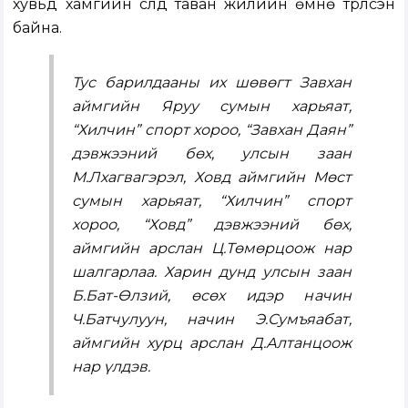
хувьд хамгийн сүүлд таван жилийн өмнө түрүүлсэн
байна.
Тус барилдааны их шөвөгт Завхан
аймгийн Яруу сумын харьяат,
“Хилчин” спорт хороо, “Завхан Даян”
дэвжээний бөх, улсын заан
М.Лхагвагэрэл, Ховд аймгийн Мөст
сумын харьяат, “Хилчин” спорт
хороо, “Ховд” дэвжээний бөх,
аймгийн арслан Ц.Төмөрцоож нар
шалгарлаа. Харин дунд улсын заан
Б.Бат-Өлзий, өсөх идэр начин
Ч.Батчулуун, начин Э.Сумъяабат,
аймгийн хурц арслан Д.Алтанцоож
нар үлдэв.