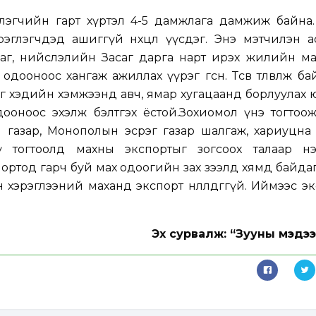
лэгчийн гарт хүртэл 4-5 дамжлага дамжиж байна.
эглэгчдэд ашиггүй нөхцөл үүсдэг. Энэ мэтчилэн а
аг, нийслэлийн Засаг дарга нарт ирэх жилийн мах
ооноос хангаж ажиллах үүрэг өгсөн. Төсөв төлөвлөж ба
ыг хэдийн хэмжээнд авч, ямар хугацаанд борлуулах 
дооноос эхэлж бэлтгэх ёстой.Зохиомол үнэ тогтоо
й газар, Монополын эсрэг газар шалгаж, хариуцна
ү тогтоолд махны экспортыг зогсоох талаар н
ортод гарч буй мах одоогийн зах зээлд хямд байдаг
хэрэглээний маханд экспорт нөлөөлдөггүй. Иймээс э
Эх сурвалж: “Зууны мэдээ