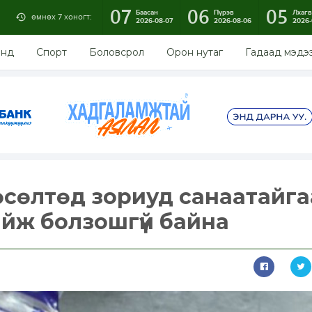
07
06
05
Баасан
Пүрэв
Лхагв
өмнөх 7 хоногт:
2026-08-07
2026-08-06
2026-
энд
Спорт
Боловсрол
Орон нутаг
Гадаад мэдэ
өсөлтөд зориуд санаатайг
йж болзошгүй байна