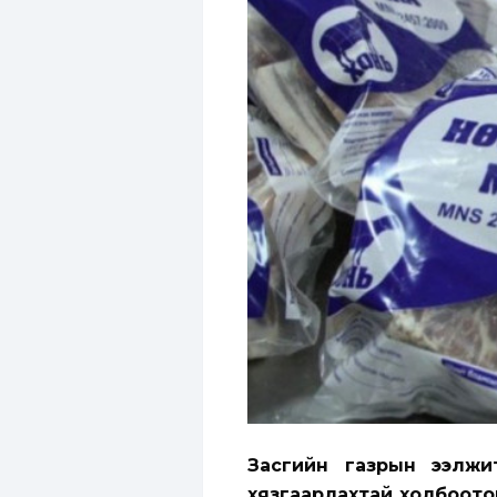
Засгийн газрын ээлжит
хязгаарлахтай холбоото