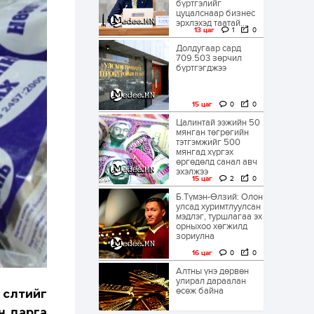
бүртгэлийг
цуцалснаар бизнес
эрхлэхэд таатай...
13 цаг
1
0
Долдугаар сард
709.503 зөрчил
бүртгэгджээ
15 цаг
0
0
Цалинтай ээжийн 50
мянган төгрөгийн
тэтгэмжийг 500
мянгад хүргэх
өргөдөлд санал авч
эхэлжээ
15 цаг
2
0
Б.Түмэн-Өлзий: Олон
улсад хуримтлуулсан
мэдлэг, туршлагаа эх
орныхоо хөгжилд
зориулна
16 цаг
0
0
Алтны үнэ дөрвөн
улирал дараалан
өсөж байна
сөлтийг
н дарга