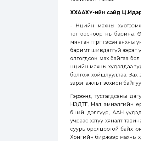
ХХААХҮ-ийн сайд Ц.Идэрб
- Нөөцийн махны хүртээм
тогтоосноор нь барина. Өө
мянган төгрөг гэсэн анхны 
баримт шивдэггүй зэрэг ү
олгогдсон мах байгаа бол 
нөөцийн махны худалдаа з
болгож хойшлууллаа. Зах 
зэрэг ажлыг зохион байгу
Гэрээнд тусгагдсаны даг
НЗДТГ, Мал эмнэлгийн ер
бөөний дэлгүүр, ААН-үүдэ
учраас хатуу хяналт тави
суурь оролцоотой байх юм 
Хөрөнгийн биржээр махны 