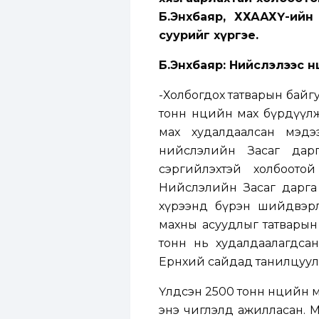
Б.Энхбаяр, ХХААХҮ-ийн
суурийг хүргэе.
Б.Энхбаяр: Нийслэлээс нө
-Холбогдох татварын байг
тонн нөөцийн мах бүрдүүлж
мах худалдаалсан мэдэ
нийслэлийн Засаг дар
сэргийлэхтэй холбоото
Нийслэлийн Засаг дарга н
хүрээнд бүрэн шийдвэрл
махны асуудлыг татварын 
тонн нь худалдаалагдса
Ерөнхий сайдад танилцуул
Үлдсэн 2500 тонн нөөцийн м
энэ чиглэлд ажилласан. Мө