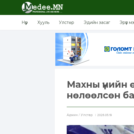
Нүүр
Хууль
Улстөр
Эдийн засаг
Эрүүл м
Махны үнийн 
нөлөөлсөн ба
Aдмин / Улстөр
2026.05.19