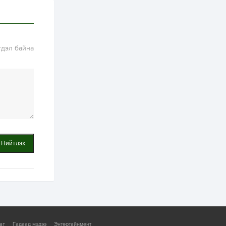
2 өдөр
2
0
Өнгөрсөн сард
1,439.2 кг үнэт
металл худалдан
гдэл байна
авчээ
2 өдөр
0
0
Б.Найдалаа: Энэ
өвөл илүү хүнд байж
магадгүй учир төр,
эрчим хүчний
байгууллагууд, иргэд
бэлтгэлээ...
2 өдөр
6
0
Өнөөдөр сондгой
тоогоор төгссөн
Нийтлэх
автомашинтай иргэд
бензин авна
2 өдөр
0
3
ЗГ: Шатахууны
хангамж,
нийлүүлэлтийг
тогтворжуулах
асуудлыг хэлэлцэж
байна
аг
Гадаад мэдээ
Энтертайнмент