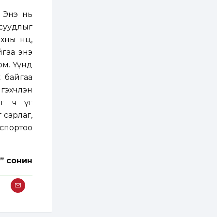
ААН-үүдийн дансыг
битүүмжлэхгүй
 Энэ нь
суудлыг
1 өдөр
1
0
Нөөцийн махны
ны нөөц,
худалдаа,
йгаа энэ
борлуулалтыг
нээлттэй ил тод
юм. Үүнд
болгоно
ж байгаа
2 өдөр
0
0
 гэхчлэн
ЗГ: Автобензин,
дизель түлшний
эг ч үг
онцгой албан
татварыг тэглэлээ
 сарлаг,
кспортоо
2 өдөр
3
0
З.Мэндсайхан:
Хүнсний нөөцийг
бэлтгэх агуулах,
” сонин
зоорь бэлтгэх ААН-
үүдэд хөнгөлөлттэй
зээл олгоно
2 өдөр
2
0
Европ дахь
монголчуудын
соёлын наадам
боллоо