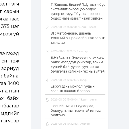
элтгэгч
Т.Жанлав: Бидний "Шугаман бус
Н.Номтойбаяр:
системийг ойролцоо бодох
Аймгуудад
эг сарын
супер схемүүд" бүтээл тооцон
тулгамдаж буй
асуудлуудыг долоо
ргаанаас
бодох математикт нээлт хийсэн
хоног бүр Засгийн
 375 цэг
газрын...
2026-08-05 15:02:31 / Эдийн засаг
1 өдөр
0
0
 ирээгүй
ЗГ: Автобензин, дизель
УИХ-ын дарга
түлшний онцгой албан татварыг
С.Бямбацогт төрийг
тэглэлээ
төлөөлөн Сутай
хайрхны тэнгэрийг
2026-08-05 12:11:05 / Улстөр
тахих төрийн
вэ гэхэд
тахилгад оролцлоо
Б.Найдалаа: Энэ өвөл илүү хүнд
1 өдөр
3
0
сөн гэж
байж магадгүй учир төр, эрчим
хүчний байгууллагууд, иргэд
“Хотын дарга сонсож
 зориуд
байна” 150150 тусгай
бэлтгэлээ сайн хангах нь зүйтэй
дугаарыг
ж байна.
наймдугаар сарын
2026-08-05 12:57:50 / Нүүр
гаа 1400
14-нөөс ажиллуулж...
Европ дахь монголчуудын
хяналтын
1 өдөр
0
0
соёлын наадам боллоо
“Чингис хаан” олон
х байх.
2026-08-05 15:06:04 / Эдийн засаг
улсын нисэх буудал
нбаатар
руу нийтийн тээврийн
Нөөцийн махны худалдаа,
автобус 24 цагаар
борлуулалтыг нээлттэй ил тод
тэмдгийг
үйлчилж байна
болгоно
тгэгчээр
1 өдөр
1
0
2026-08-06 10:32:53 / Улстөр
Нийслэлийн