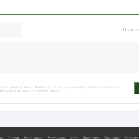
0
сэтгэ
лага хүлээхгүй болно. Манай сайт ХХЗХ-ны журмын дагуу зүй зохисгүй зарим үг,
дээ бусдын эрх ашгийг хүндэтгэн үзнэ үү.
уль
Улстөр
Эдийн засаг
Эрүүл мэнд
Спорт
Боловсрол
Технологи
Орон нут