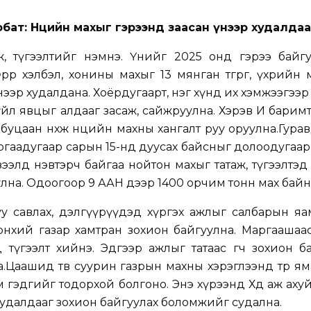
ат: Нөөцийн махыг гэрээнд заасан үнээр худалда
ж, түгээлтийг нэмнэ. Үнийг 2025 онд гэрээ байгу
рөөр хэлбэл, хонины махыг 13 мянган төгрөг, үхрийн 
үнээр худалдана. Хоёрдугаарт, нэг хүнд их хэмжээгээр 
йл явцыг алдааг засаж, сайжруулна. Хэрэв И барим
буцаан нөхөж нөөцийн махны хангалт руу оруулна.Гурав
ургаадугаар сарын 15-нд дуусах байсныг долоодугаар
зээлд нэвтэрч байгаа нойтон махыг татаж, түгээлтэд
улна. Одоогоор 9 ААН дээр 1400 орчим тонн мах байн
уу савлах, дэлгүүрүүдэд хүргэх ажлыг салбарын я
өнхий газар хамтран зохион байгуулна. Маргаашаа
д түгээлт хийнэ. Эдгээр ажлыг татаас өгч зохион б
на.Цаашид төв суурин газрын махны хэрэглээнд төр я
гэдгийг тодорхой болгоно. Энэ хүрээнд Хөдөө аж аху
худалдааг зохион байгуулах боломжийг судална.