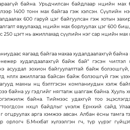
раагүй байна. Урьдчилсан байдлаар нөөцийн мах б
лээр 1400 тонн мах байгаа гэж хэлсэн. Сүүлийн н
далдаалах 600 гаруй цэг байгуулсан гэж хотын захи
лгалт явуулахад нөөцийн мах борлуулах цэг 600 биш,
эс 250 цэгт нь ажиллахад сүүлийн нэг сар нөөцийн мах
аниудаас яагаад байгаа махаа худалдаалахгүй байна 
нежер худалдаалахгүй байж бай" гэсэн чиглэл өг
нэ асуудал зохион байгуулалттай байж болзошгүй,
төд нөлөөлөх ажиллагаа байсан байж болзошгүй гэж үзэ
агууд махны нөөц бэлтгэсэн компаниудын хэлж бай
эрээ байна уу гэдгийг нягталж шалгаж байна. Хууль 
ргэлжилж байна. Тиймээс удахгүй тоо эцэслэгдэ
тоогдсон нөхцөл байдлыг үнэлж Ерөнхий сайд Улаа
г огцруулах арга хэмжээ авсан. Албан ёсны тамга 
орлогч Б.Мөнхбат хүлээлгэн өгч, түр үүрэг гүйцэ