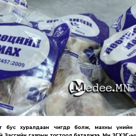
 бус хуралдаан өчигдөр болж, махны үнийн ө
й Засгийн газрын тогтоол баталжээ. Мөн ЗГХЭГ-ы