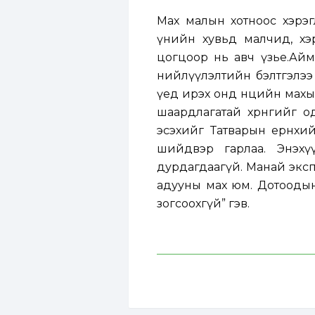
Мах малын хотноос хэрэг
үнийн хувьд малчид, хэр
цогцоор нь авч үзье.Айм
нийлүүлэлтийн бэлтгэлээ од
үед ирэх онд нөөцийн мах
шаардлагатай хөрөнгийг о
эсэхийг Татварын ерөнхи
шийдвэр гарлаа. Энэхү
дурдагдаагүй. Манай эксп
адууны мах юм. Дотоодын 
зогсоохгүй” гэв.