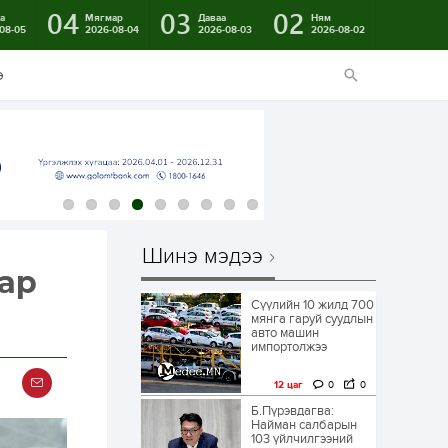
04
03
02
а
Мягмар
Даваа
Ням
08-05
2026-08-04
2026-08-03
2026-08-02
э
Шинэ мэдээ
аар
Сүүлийн 10 жилд 700
мянга гаруй суудлын
авто машин
импортолжээ
12 цаг
0
0
Б.Пүрэвдагва:
Найман салбарын
103 үйлчилгээний