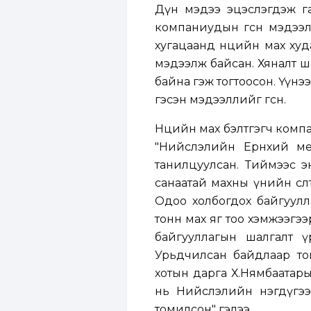
Дүн мэдээ эцэслэгдэж га
компаниудын өгсөн мэдээл
хугацаанд нөөцийн мах ху
мэдээлж байсан. Хяналт ша
байна гэж тогтоосон. Үүнэ
гэсэн мэдээллийг өгсөн.
Нөөцийн мах бэлтгэгч комп
"Нийслэлийн Ерөнхий ме
танилцуулсан. Тиймээс э
санаатай махны үнийн өсөл
Одоо холбогдох байгуулл
тонн мах яг тоо хэмжээгэ
байгууллагын шалгалт ү
Урьдчилсан байдлаар тог
хотын дарга Х.Нямбаатары
нь Нийслэлийн нэгдүгээр 
томилсон" гэлээ.