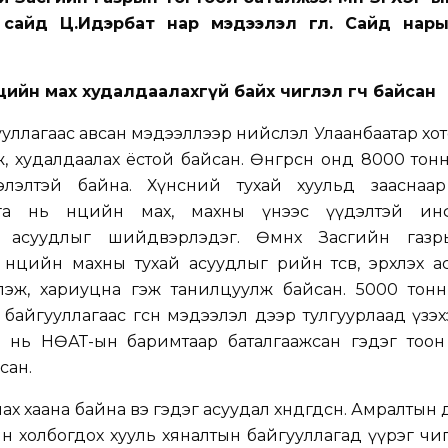
 сайд Ц.Идэрбат нар мэдээлэл өглөө. Сайд нар
өцийн мах худалдаалахгүй байх чиглэл өгч байсан
ууллагаас авсан мэдээллээр нийслэл Улаанбаатар хо
, худалдаалах ёстой байсан. Өнгөрсөн онд 8000 тонн
элэлтэй байна. Хүнсний тухай хуульд зааснаар
га нь нөөцийн мах, махны үнээс үүдэлтэй ин
й асуудлыг шийдвэрлэдэг. Өмнөх Засгийн газ
өөцийн махны тухай асуудлыг өөрийн төсөв, эрхлэх 
эж, хариуцна гэж танилцуулж байсан. 5000 тонн 
байгууллагаас өгсөн мэдээлэл дээр тулгуурлаад үзэ
н нь НӨАТ-ын баримтаар баталгаажсан гэдэг тоон
сан.
ах хаана байна вэ гэдэг асуудал хөндөгдсөн. Амралтын 
н холбогдох хууль хяналтын байгууллагад үүрэг чиглэ