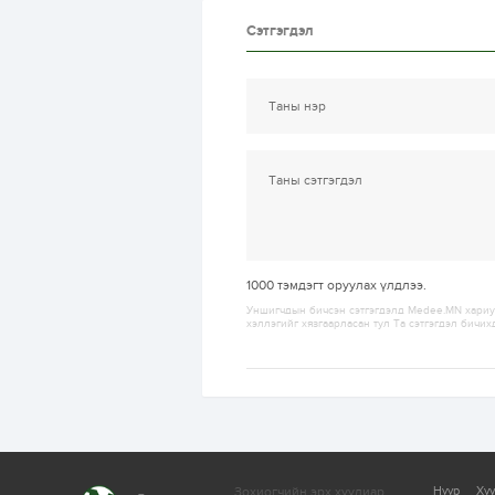
Сэтгэгдэл
1000
тэмдэгт оруулах үлдлээ.
Уншигчдын бичсэн сэтгэгдэлд Medee.MN хариуц
хэллэгийг хязгаарласан тул Та сэтгэгдэл бичих
Зохиогчийн эрх хуулиар
Нүүр
Ху