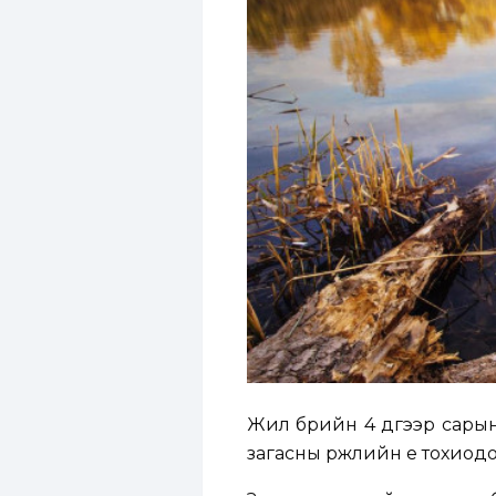
Жил бүрийн 4 дүгээр сарын
загасны үржлийн үе тохиодо