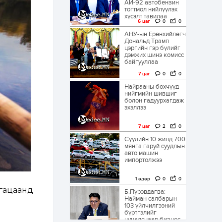
АИ-92 автобензин
тогтмол нийлүүлэх
хүсэлт тавилаа
6 цаг
0
0
АНУ-ын Ерөнхийлөгч
Дональд Трамп
цэргийн гэр бүлийг
дэмжих шинэ комисс
байгууллаа
7 цаг
0
0
Найрааны бөхчүүд
нийгмийн шившиг
болон гадуурхагдаж
эхэллээ
7 цаг
2
0
Сүүлийн 10 жилд 700
мянга гаруй суудлын
авто машин
импортолжээ
1 өдөр
0
0
угацаанд
Б.Пүрэвдагва:
Найман салбарын
103 үйлчилгээний
бүртгэлийг
цуцалснаар бизнес