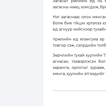
Загасыг үржлийн үед нь 
загасны нөөц хомсдож, бүр
Нэг загаснаас олон мянган
болж бие гүйцэх хүртэлээ 
үед агнуур хийснээр тухайн
Үржлийн үед ялангуяа эр 
товгор үүсэж, сэлүүрүүдийн т
Зөрчлийн тухай хуулийн 7.
агнасан, тээвэрлэсэн бо
хөрөнгө, орлогыг хурааж,
мянга, хуулийн этгээдийг 