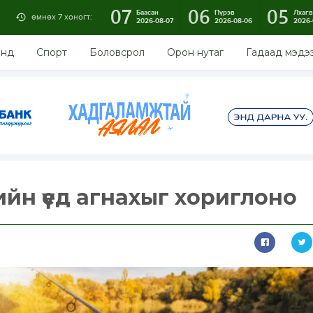
07
06
05
Баасан
Пүрэв
Лхагв
өмнөх 7 хоногт:
2026-08-07
2026-08-06
2026-
энд
Спорт
Боловсрол
Орон нутаг
Гадаад мэдэ
ийн үед агнахыг хориглоно