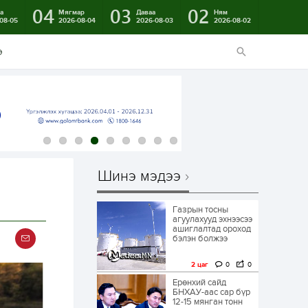
04
03
02
а
Мягмар
Даваа
Ням
08-05
2026-08-04
2026-08-03
2026-08-02
э
Шинэ мэдээ
Газрын тосны
агуулахууд эхнээсээ
ашиглалтад ороход
бэлэн болжээ
2 цаг
0
0
Ерөнхий сайд
БНХАУ-аас сар бүр
12-15 мянган тонн