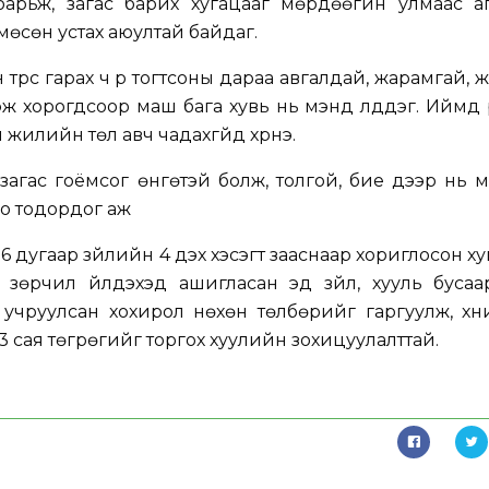
барьж, загас барих хугацааг мөрдөөгүйн улмаас а
мөсөн устах аюултай байдаг.
 түрс гарах ч үр тогтсоны дараа авгалдай, жарамгай, 
үхэж хорогдсоор маш бага хувь нь мэнд үлддэг. Иймд
 жилийн төл авч чадахгүйд хүрнэ.
загас гоёмсог өнгөтэй болж, толгой, бие дээр нь 
олбо тодордог аж
6 дугаар зүйлийн 4 дэх хэсэгт зааснаар хориглосон х
л зөрчил үйлдэхэд ашигласан эд зүйл, хууль буса
 учруулсан хохирол нөхөн төлбөрийг гаргуулж, хү
3 сая төгрөгийг торгох хуулийн зохицуулалттай.