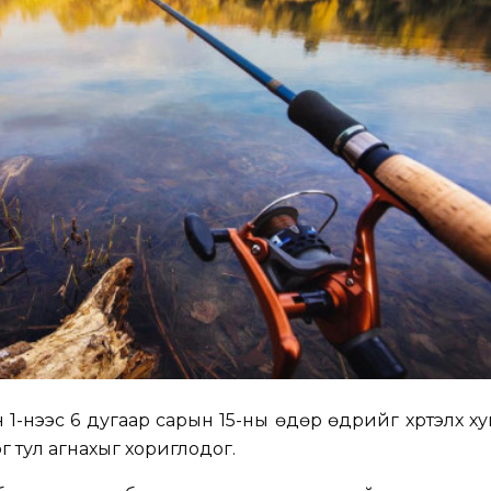
 1-нээс 6 дугаар сарын 15-ны өдөр өдрийг хүртэлх х
г тул агнахыг хориглодог.