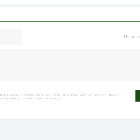
0
сэтгэ
лага хүлээхгүй болно. Манай сайт ХХЗХ-ны журмын дагуу зүй зохисгүй зарим үг,
дээ бусдын эрх ашгийг хүндэтгэн үзнэ үү.