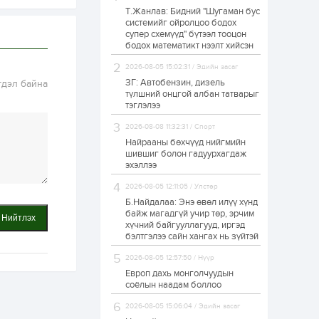
Т.Жанлав: Бидний "Шугаман бус
Худалдагч
системийг ойролцоо бодох
Н.Амарзаяа:
супер схемүүд" бүтээл тооцон
Дэлгүүрийн 32
хуудастай өрийн
бодох математикт нээлт хийсэн
дэвтэр долоо хоногт
л дүүрдэг
2026-08-05 15:02:31 / Эдийн засаг
1 өдөр
0
0
ЗГ: Автобензин, дизель
гдэл байна
Б.Хулан дэлхийн
түлшний онцгой албан татварыг
аварга боллоо
тэглэлээ
2026-08-08 11:32:31 / Спорт
Найрааны бөхчүүд нийгмийн
1 өдөр
0
0
шившиг болон гадуурхагдаж
эхэллээ
Р.Даваадорж: Энэ
намрын экспортын
орлого Монголд
2026-08-05 12:11:05 / Улстөр
боломж олгож болох
Б.Найдалаа: Энэ өвөл илүү хүнд
юм
байж магадгүй учир төр, эрчим
Нийтлэх
1 өдөр
0
2
хүчний байгууллагууд, иргэд
бэлтгэлээ сайн хангах нь зүйтэй
Автомашины улсын
дугаар сондгой
2026-08-05 12:57:50 / Нүүр
тоогоор төгссөн бол
өнөөдөр шатахуун
Европ дахь монголчуудын
авна
соёлын наадам боллоо
1 өдөр
0
0
2026-08-05 15:06:04 / Эдийн засаг
Н.Номтойбаяр: