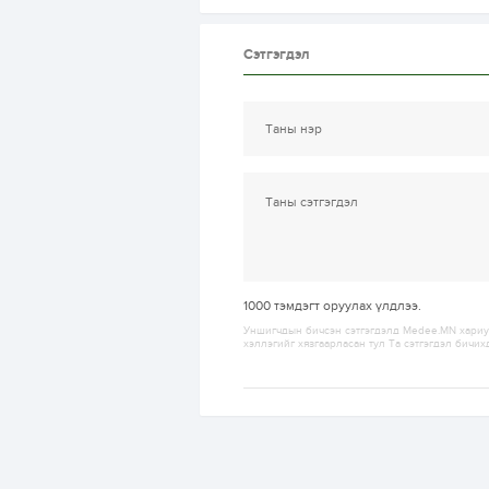
Сэтгэгдэл
1000
тэмдэгт оруулах үлдлээ.
Уншигчдын бичсэн сэтгэгдэлд Medee.MN хариуц
хэллэгийг хязгаарласан тул Та сэтгэгдэл бичих