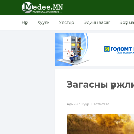
Нүүр
Хууль
Улстөр
Эдийн засаг
Эрүүл м
Загасны үржл
Aдмин / Нүүр
2026.05.20