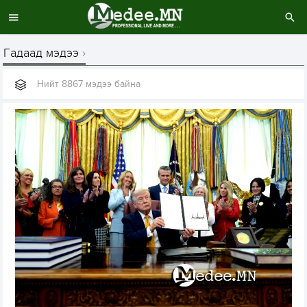
Гадаад мэдээ
Нийт 8867 мэдээ байна