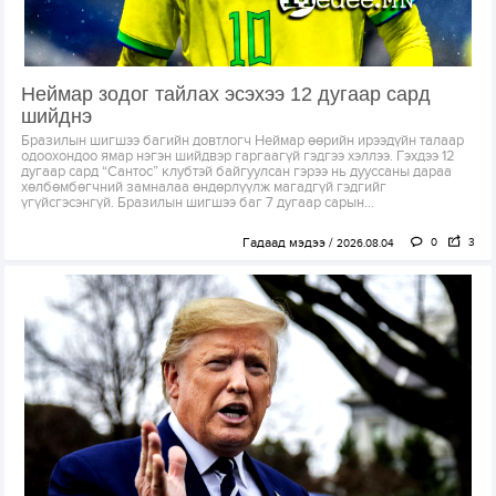
Неймар зодог тайлах эсэхээ 12 дугаар сард
шийднэ
Бразилын шигшээ багийн довтлогч Неймар өөрийн ирээдүйн талаар
одоохондоо ямар нэгэн шийдвэр гаргаагүй гэдгээ хэллээ. Гэхдээ 12
дугаар сард “Сантос” клубтэй байгуулсан гэрээ нь дууссаны дараа
хөлбөмбөгчний замналаа өндөрлүүлж магадгүй гэдгийг
үгүйсгэсэнгүй. Бразилын шигшээ баг 7 дугаар сарын...
Гадаад мэдээ
0
3
2026.08.04