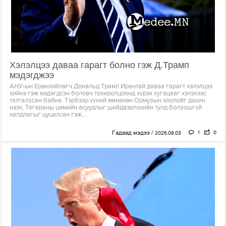
Хэлэлцээ даваа гарагт болно гэж Д.Трамп
мэдэгджээ
АНУ-ын Ерөнхийлөгч Дональд Трамп Ирантай даваа гарагт хэлэлцээ
хийнэ гэж мэдэгдсэн боловч тохиролцоонд хүрэх хугацааг хэлэхээс
татгалзсан байна. Тэрбээр үүний өмнөхөн Ормузын хоолойг дахин
нээх, Тегераны цөмийн асуудлыг шийдвэрлэхийн тулд болзошгүй
халдлагыг цуцалсан гэж...
Гадаад мэдээ
1
0
2026.08.03