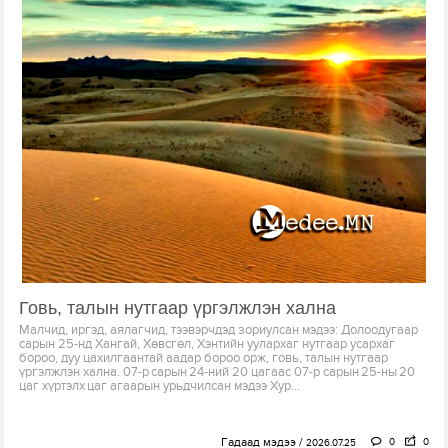
Говь, талын нутгаар үргэлжлэн хална
Малчид, иргэд, аялагчид, тээвэрчдэд зориулсан мэдээ: Долоодугаар
сарын 25-нд Хангай, Хөвсгөл, Хэнтийн уулархаг нутгаар усархаг
бороо, дуу цахилгаантай аадар бороо орж, говь, талын нутгаар
үргэлжлэн хална. 07-р сарын 24-ний 20 цагаас 07-р сарын 25-ны 20
цаг хүртэлх цаг агаарын урьдчилсан мэдээ Хур...
Гадаад мэдээ
0
0
2026.07.25