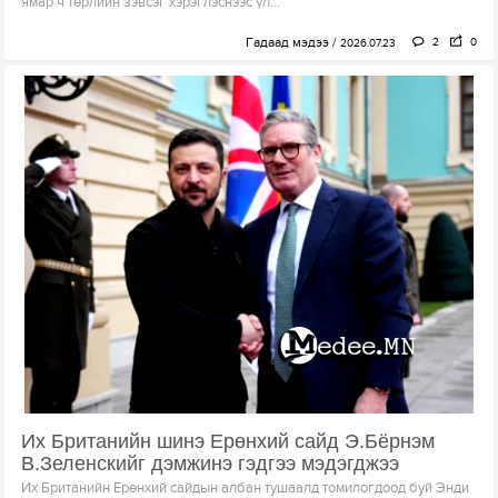
ямар ч төрлийн зэвсэг хэрэглэснээс үл...
Гадаад мэдээ
2
0
2026.07.23
Их Британийн шинэ Ерөнхий сайд Э.Бёрнэм
В.Зеленскийг дэмжинэ гэдгээ мэдэгджээ
Их Британийн Ерөнхий сайдын албан тушаалд томилогдоод буй Энди