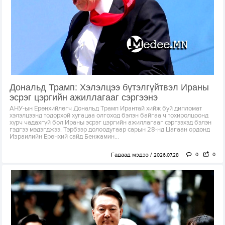
Дональд Трамп: Хэлэлцээ бүтэлгүйтвэл Ираны
эсрэг цэргийн ажиллагааг сэргээнэ
АНУ-ын Ерөнхийлөгч Дональд Трамп Ирантай хийж буй дипломат
хэлэлцээнд тодорхой хугацаа олгоход бэлэн байгаа ч тохиролцоонд
хүрч чадахгүй бол Ираны эсрэг цэргийн ажиллагааг сэргээхэд бэлэн
гэдгээ мэдэгджээ. Тэрбээр долоодугаар сарын 28-нд Цагаан ордонд
Израилийн Ерөнхий сайд Бенжамин...
Гадаад мэдээ
0
0
2026.07.28