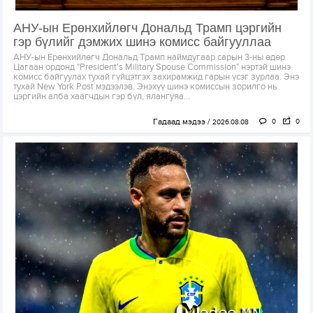
АНУ-ын Ерөнхийлөгч Дональд Трамп цэргийн
гэр бүлийг дэмжих шинэ комисс байгууллаа
АНУ-ын Ерөнхийлөгч Дональд Трамп наймдугаар сарын 3-ны өдөр
Цагаан ордонд "President's Military Spouse Commission" нэртэй шинэ
комисс байгуулах тухай гүйцэтгэх захирамжид гарын үсэг зурлаа. Энэ
тухай New York Post мэдээлэв. Энэхүү шинэ комиссын зорилго нь
цэргийн алба хаагчдын гэр бүл, ялангуяа...
Гадаад мэдээ
0
0
2026.08.08