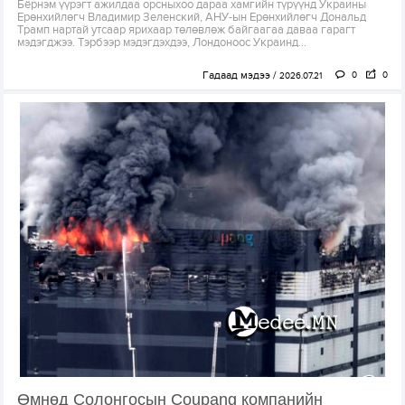
Бёрнэм үүрэгт ажилдаа орсныхоо дараа хамгийн түрүүнд Украины
Ерөнхийлөгч Владимир Зеленский, АНУ-ын Ерөнхийлөгч Дональд
Трамп нартай утсаар ярихаар төлөвлөж байгаагаа даваа гарагт
мэдэгджээ. Тэрбээр мэдэгдэхдээ, Лондоноос Украинд...
Гадаад мэдээ
0
0
2026.07.21
Өмнөд Cолонгосын Coupang компанийн