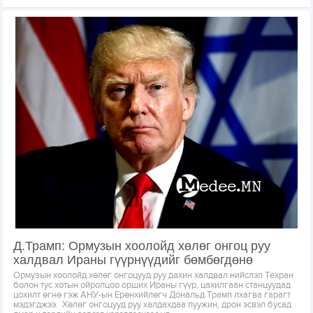
Д.Трамп: Ормузын хоолойд хөлөг онгоц руу
халдвал Ираны гүүрнүүдийг бөмбөгдөнө
Ормузын хоолойд хөлөг онгоцууд руу дахин халдвал нийслэл Техран
болон тус хотын ойролцоо орших Ираны гүүр, цахилгаан станцуудад
цохилт өгнө гэж АНУ-ын Ерөнхийлөгч Дональд Трамп лхагва гарагт
мэдэгджээ. Хөлөг онгоцууд руу халдахдаа пуужин, дрон эсвэл бусад