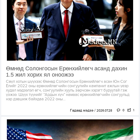
Өмнөд Солонгосын Ерөнхийлөгч асанд дахин
1.5 жил хорих ял оноожээ
Сөүл хотын шүүхээс Өмнөд Солонгосын Ерөнхийлөгч асан Юн Сог
Ёлийг 2022 оны ерөнхийлөгчийн сонгуулийн кампанит ажлын үеэр
худал мэдээлэл өгч, сонгуулийн хууль зөрчсөн хэрэгт буруутай гэж
үзжээ. Шүүх түүнийг "Ардын хүч" намаас ерөнхийлөгчийн сонгуульд
нэр дэвшиж байхдаа 2022 оны...
Гадаад мэдээ
0
1
2026.07.28