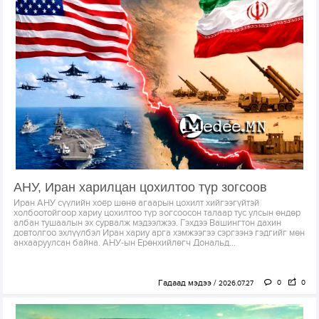
АНУ, Иран харилцан цохилтоо түр зогсоов
Иран АНУ сүүлийн хоёр шөнө агаарын цохилт хийгээгүйтэй
холбоотойгоор хариу цохилтоо түр зогсоосон талаар тус улсын өндөр
албан тушаалын эх сурвалж мэдээлжээ. Гэхдээ Вашингтон дахин
довтолгоо эхлүүлбэл Иран хариу арга хэмжээгээ сэргээнэ гэдгийг мөн
анхааруулсан байна. АНУ-ын Ерөнхийлөгч Дональд...
Гадаад мэдээ
0
0
2026.07.27