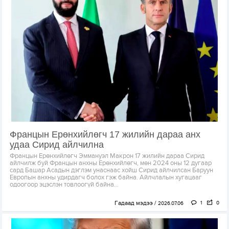
Францын Ерөнхийлөгч 17 жилийн дараа анх
удаа Сирид айлчилна
Францын Ерөнхийлөгч Эммануэл Макрон 17 жилийн дараа Сирид
айлчилж буй Францын анхны Ерөнхийлөгч, мөн 2024 оны 12 дугаар
сард Башар Асадын дэглэм унаснаас хойш Сирид айлчилсан Баруун
Европын анхны удирдагч болох гэж байна. Айлчлалын хугацааг
одоогоор эцэслэн товлоогүй байна...
Гадаад мэдээ
1
0
2026.07.06