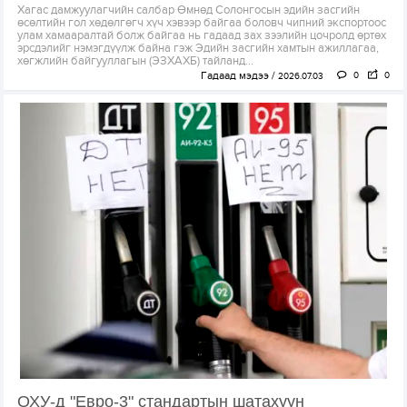
Хагас дамжуулагчийн салбар Өмнөд Солонгосын эдийн засгийн
өсөлтийн гол хөдөлгөгч хүч хэвээр байгаа боловч чипний экспортоос
улам хамааралтай болж байгаа нь гадаад зах зээлийн цочролд өртөх
эрсдэлийг нэмэгдүүлж байна гэж Эдийн засгийн хамтын ажиллагаа,
хөгжлийн байгууллагын (ЭЗХАХБ) тайланд...
Гадаад мэдээ
0
0
2026.07.03
ОХУ-д "Евро-3" стандартын шатахуун