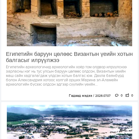
Египетийн баруун цөлөөс Византын үеийн хотын
балгасыг илрүүлжээ
Египетийн археологичид археологийн хоёр том олдвор илрүүлснээ
зарласны нэг нь тус улсын баруун цөлөөс олдсон, Византын үеийн
маш сайн хадгалагдаж үлдсэн хотын балгас юм. Дахла баянбүрд
болон Александрия хотоос холгүй орших Марина эл-Аламейн
археологийн бүсээс олдсон эдгээр сүүлийн үеийн...
Гадаад мэдээ
0
0
2026.07.07