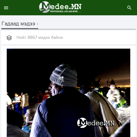
Гадаад мэдээ
Нийт 8867 мэдээ байна