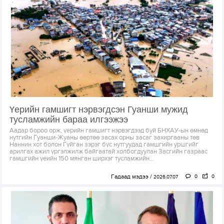
Үерийн гамшигт нэрвэгдсэн Гуанши мужид
тусламжийн бараа илгээжээ
Аадар бороо орж, үерийн гамшигт нэрвэгдээд буй БНХАУ-ын өмнөд
нутгийн Гуанши-Жуаны өөртөө засах орны засаг захиргааны төв
Наннин хот болон Гүйган зэрэг бүс нутгуудад гамшгийн уршгийг
арилгах ажил үргэлжилж байгаатай холбогдуулан Засгийн газраас
гамшгийн үеийн 150 мянган ширхэг тусламжийн...
Гадаад мэдээ
0
0
2026.07.07