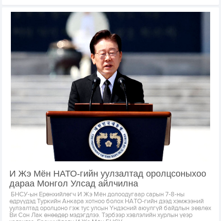
И Жэ Мён НАТО-гийн уулзалтад оролцсоныхоо
дараа Монгол Улсад айлчилна
БНСУ-ын Ерөнхийлөгч И Жэ Мён долоодугаар сарын 7-8-ны
өдрүүдэд Туркийн Анкара хотноо болох НАТО-гийн дээд хэмжээний
уулзалтад оролцоно гэж тус улсын Үндэсний аюулгүй байдлын зөвлөх
Ви Сон Лак өнөөдөр мэдэгдлээ. Тэрбээр хэвлэлийн хурлын үеэр