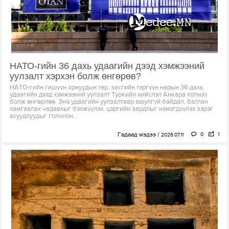
НАТО-гийн 36 дахь удаагийн дээд хэмжээний
уулзалт хэрхэн болж өнгөрөв?
НАТО-гийн гишүүн орнуудын төр, засгийн тэргүүн нарын 36 дахь
удаагийн дээд хэмжээний уулзалт Туркийн нийслэл Анкара хотноо
болж өнгөрлөө. Энэ удаагийн уулзалтаар аюулгүй байдал, батлан
хамгаалах чадавхыг бэхжүүлэх, цэргийн зардлыг нэмэгдүүлэх зэрэг
асуудлуудыг голчлон...
Гадаад мэдээ
0
1
2026.07.11