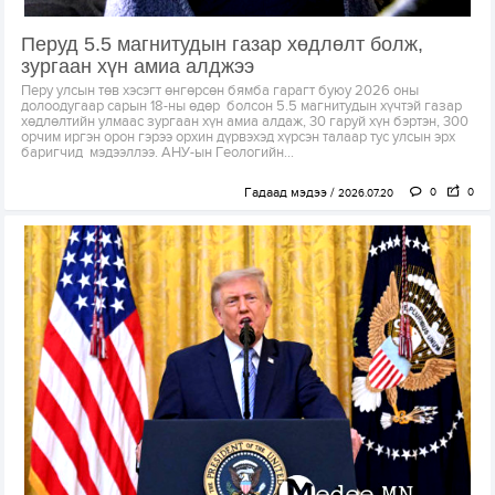
Перуд 5.5 магнитудын газар хөдлөлт болж,
зургаан хүн амиа алджээ
Перу улсын төв хэсэгт өнгөрсөн бямба гарагт буюу 2026 оны
долоодугаар сарын 18-ны өдөр болсон 5.5 магнитудын хүчтэй газар
хөдлөлтийн улмаас зургаан хүн амиа алдаж, 30 гаруй хүн бэртэн, 300
орчим иргэн орон гэрээ орхин дүрвэхэд хүрсэн талаар тус улсын эрх
баригчид мэдээллээ. АНУ-ын Геологийн...
Гадаад мэдээ
0
0
2026.07.20