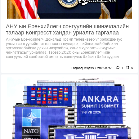
АНУ-ын Ерөнхийлөгч сонгуулийн шинэчлэлийн
талаар Конгресст хандан уриалга гаргалаа
АНУ-ын Ерөнхийлөгч Дональд Трамп телевизээр үг хэлэхдээ тус
улсын сонгуулийн тогтолцооны шударга, найдвартай байдалд
эргэлзэж буйгаа дахин илэрхийлж, санал хураалтын журмыг
чангатгахыг уриаллаа. Тэрээр 2020 оны Ерөнхийлөгчийн
сонгуультай холбоотой өмнө нь дэвшүүлж байсан байр сууриа...
Гадаад мэдээ
1
0
2026.07.17