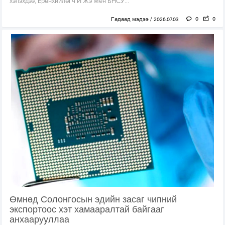
хэлэхдээ, Ерөнхийлөгч И Жэ Мён БНСУ...
Гадаад мэдээ
0
0
2026.07.03
Өмнөд Солонгосын эдийн засаг чипний
экспортоос хэт хамааралтай байгааг
анхаарууллаа