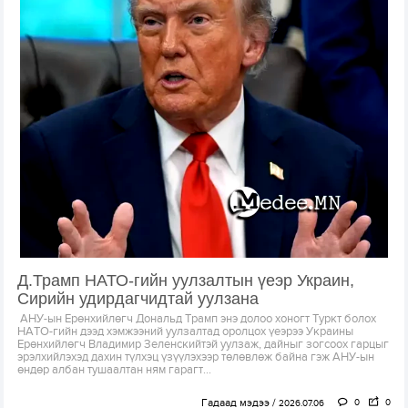
Д.Трамп НАТО-гийн уулзалтын үеэр Украин,
Сирийн удирдагчидтай уулзана
АНУ-ын Ерөнхийлөгч Дональд Трамп энэ долоо хоногт Туркт болох
НАТО-гийн дээд хэмжээний уулзалтад оролцох үеэрээ Украины
Ерөнхийлөгч Владимир Зеленскийтэй уулзаж, дайныг зогсоох гарцыг
эрэлхийлэхэд дахин түлхэц үзүүлэхээр төлөвлөж байна гэж АНУ-ын
өндөр албан тушаалтан ням гарагт...
Гадаад мэдээ
0
0
2026.07.06