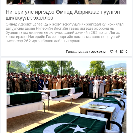
Нигери улс иргэдээ Өмнөд Африкаас нүүлгэн
шилжүүлж эхэллээ
Өмнөд Африкт цагаачдын эсрэг эсэргүүцлийн жагсаал хүчирхийлэл
дагуулсны дараа Нигерийн Засгийн газар иргэдээ эх оронд нь
буцаан татах ажиллагаа эхлүүлж, эхний ээлжийн 262 иргэн Лагос
хотод иржээ. Нигерийн Гадаад хэргийн яамны мэдээлснээр, тусгай
нислэгээр 262 иргэн болон албаны гурван...
Гадаад мэдээ
4
0
2026.06.12