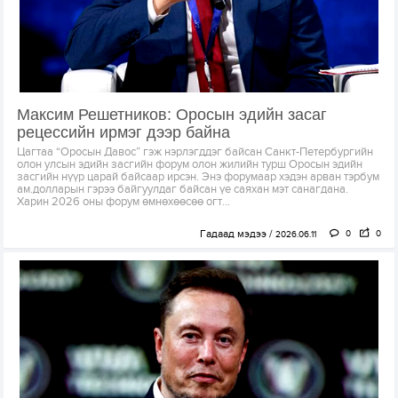
Максим Решетников: Оросын эдийн засаг
рецессийн ирмэг дээр байна
Цагтаа “Оросын Давос” гэж нэрлэгддэг байсан Санкт-Петербургийн
олон улсын эдийн засгийн форум олон жилийн турш Оросын эдийн
засгийн нүүр царай байсаар ирсэн. Энэ форумаар хэдэн арван тэрбум
ам.долларын гэрээ байгуулдаг байсан үе саяхан мэт санагдана.
Харин 2026 оны форум өмнөхөөсөө огт...
Гадаад мэдээ
0
0
2026.06.11