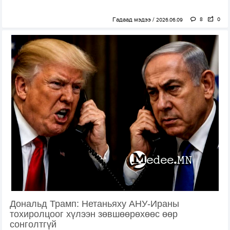
Гадаад мэдээ
8
0
2026.06.09
Дональд Трамп: Нетаньяху АНУ-Ираны
тохиролцоог хүлээн зөвшөөрөхөөс өөр
сонголтгүй