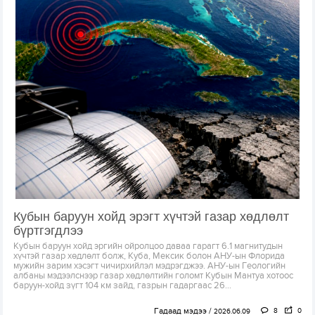
Кубын баруун хойд эрэгт хүчтэй газар хөдлөлт
бүртгэгдлээ
Кубын баруун хойд эргийн ойролцоо даваа гарагт 6.1 магнитудын
хүчтэй газар хөдлөлт болж, Куба, Мексик болон АНУ-ын Флорида
мужийн зарим хэсэгт чичирхийлэл мэдрэгджээ. АНУ-ын Геологийн
албаны мэдээлснээр газар хөдлөлтийн голомт Кубын Мантуа хотоос
баруун-хойд зүгт 104 км зайд, газрын гадаргаас 26...
Гадаад мэдээ
8
0
2026.06.09