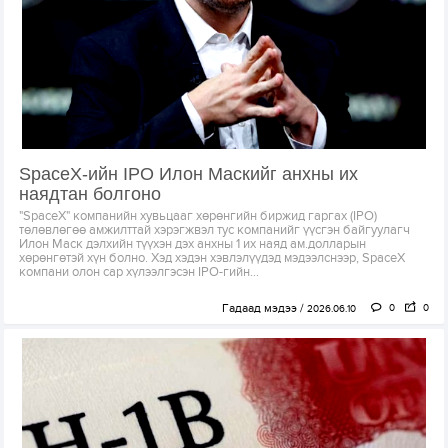
SpaceX-ийн IPO Илон Маскийг анхны их
наядтан болгоно
"SpaceX" компанийн хувьцааг хөрөнгийн биржид гаргах (IPO)
төлөвлөгөө амжилттай хэрэгжвэл тус компанийг үүсгэн байгуулагч
Илон Маск дэлхийн түүхэн дэх анхны 1 их наяд ам.долларын
хөрөнгөтэй хүн болно. Хэд хэдэн хэвлэлүүдэд мэдээлснээр, SpaceX
компани олон сар хүлээлгэсэн IPO-гийн...
Гадаад мэдээ
0
0
2026.06.10