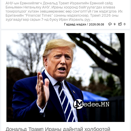
АНУ-ын Ерөнхийлөгч Дональд Трамп Израилийн Ерөнхий сайд
Биньямин Нетаньяху АНУ, Ираны хооронд байгуулагдах аливаа
тохиролцоог хүлээн зөвшөөрөхөөс өөр сонголтгүй гэж мэдэгдлээ. Их
Британийн “Financial Times” сонины мэдээлснээр, Трамп 2026 оны
зургаадугаар сарын 7-нд буюу Иран Израиль руу...
Гадаад мэдээ
9
0
2026.06.08
Дональд Трамп Ираны дайнтай холбоотой