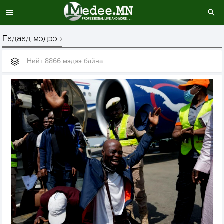
Гадаад мэдээ
Нийт 8866 мэдээ байна