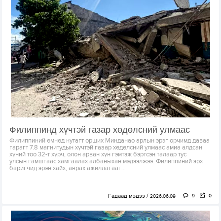
Филиппинд хүчтэй газар хөдөлсний улмаас
Филиппиний өмнөд нутагт орших Минданао арлын эрэг орчимд даваа
гарагт 7.8 магнитудын хүчтэй газар хөдөлсний улмаас амиа алдсан
хүний тоо 32-т хүрч, олон арван хүн гэмтэж бэртсэн талаар тус
улсын гамшгаас хамгаалах албаныхан мэдээлжээ. Филиппиний эрх
баригчид эрэн хайх, аврах ажиллагааг...
Гадаад мэдээ
9
0
2026.06.09