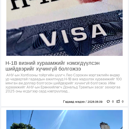
H-1B визний хураамжийг нэмэгдүүлсэн
шийдвэрийг хүчингүй болгожээ
АНУ-ын Холбооны тойргийн шүүгч Лео Сорокин мэргэжлийн өндөр
ур чадвартай гадаадын ажилтнууд H-1B виз мэдүүлэх хураамжийг 100
мянган ам.доллар болгосон шийдвэрийг хүчингүй болгожээ. Ийм
хураамжийг АНУ-ын Ерөнхийлөгч Дональд Трампын засаг захиргаа
2025 оны есдүгээр сард нэвтрүүлээд...
Гадаад мэдээ
0
0
2026.06.09