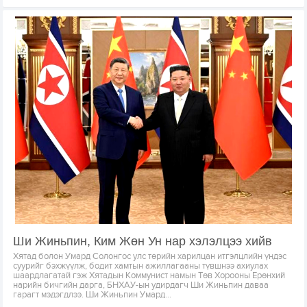
Ши Жиньпин, Ким Жөн Ун нар хэлэлцээ хийв
Хятад болон Умард Солонгос улс төрийн харилцан итгэлцлийн үндэс
суурийг бэхжүүлж, бодит хамтын ажиллагааны түвшнээ ахиулах
шаардлагатай гэж Хятадын Коммунист намын Төв Хорооны Ерөнхий
нарийн бичгийн дарга, БНХАУ-ын удирдагч Ши Жиньпин даваа
гарагт мэдэгдлээ. Ши Жиньпин Умард...