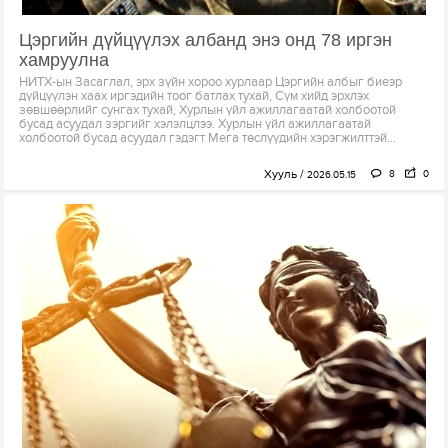
Цэргийн дүйцүүлэх албанд энэ онд 78 иргэн
хамруулна
НИТХ-ын Засаглал, эрх зүйн хороо хурлаар Цэргийн албыг биеэр
дүйцүүлэн хаах иргэдийн тоог батлах тухай, Сүм хийд эрхлэх
зөвшөөрлийг сунгах тухай, Хурлын үйл ажиллагаатай холбоотой
бусад асуудал зэргийг хэлэлцлээ. Хурлын үйл ажиллагаатай
холбоотой бусад асуудал гэдэгт Мега төслүүдийн хэрэгжилттэй...
Хууль
8
0
2026.05.15