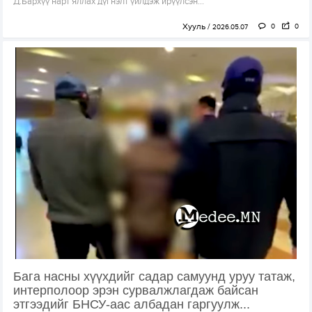
Д.Бархүү нарт яллах дүгнэлт үйлдэж ирүүлсэн...
Хууль
0
0
2026.05.07
Бага насны хүүхдийг садар самуунд уруу татаж,
интерполоор эрэн сурвалжлагдаж байсан
этгээдийг БНСУ-аас албадан гаргуулж...