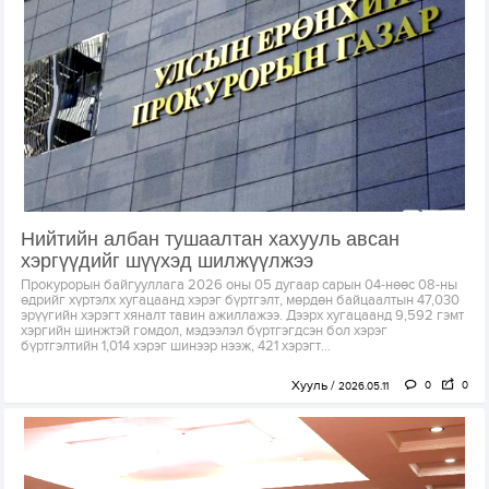
Нийтийн албан тушаалтан хахууль авсан
хэргүүдийг шүүхэд шилжүүлжээ
Прокурорын байгууллага 2026 оны 05 дугаар сарын 04-нөөс 08-ны
өдрийг хүртэлх хугацаанд хэрэг бүртгэлт, мөрдөн байцаалтын 47,030
эрүүгийн хэрэгт хяналт тавин ажиллажээ. Дээрх хугацаанд 9,592 гэмт
хэргийн шинжтэй гомдол, мэдээлэл бүртгэгдсэн бол хэрэг
бүртгэлтийн 1,014 хэрэг шинээр нээж, 421 хэрэгт...
Хууль
0
0
2026.05.11