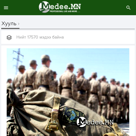
Хууль
Нийт 17570 мэдээ байна