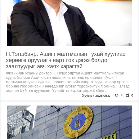
Н.Тэгшбаяр: Ашигт малтмалын тухай хуулиас
хөрөнгө оруулагч нарт гох дэгээ болдог
заалтуудыг авч хаях хэрэгтэй
Физикийн ухааны доктор Н.Тэгшбаяртай Ашигт малтмалын тухай
хууль болоод Ардчилсан намынх нь талаар ярилцлаа. -Ашигт
малтмалын тухай хуулийг ноднин жилийн хаврын чуулганаар өргөн
барина гэж байсан ч өнөөдрийг хүртэл тодорхойгүй л байна. Нэлээд
зөрчил байгаа дуулдсан. Үүнийг та хэрхэн харж байна...
Хууль
4
0
2026.05.12