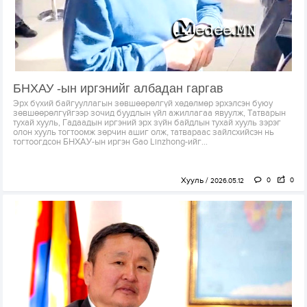
БНХАУ -ын иргэнийг албадан гаргав
Эрх бүхий байгууллагын зөвшөөрөлгүй хөдөлмөр эрхэлсэн буюу
зөвшөөрөлгүйгээр зочид буудлын үйл ажиллагаа явуулж, Татварын
тухай хууль, Гадаадын иргэний эрх зүйн байдлын тухай хууль зэрэг
олон хууль тогтоомж зөрчин ашиг олж, татвараас зайлсхийсэн нь
тогтоогдсон БНХАУ-ын иргэн Gao Linzhong-ийг...
Хууль
0
0
2026.05.12