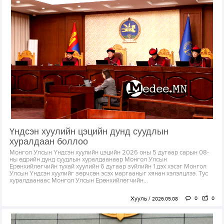
Үндсэн хуулийн цэцийн дунд суудлын
хуралдаан боллоо
Монгол Улсын Үндсэн хуулийн цэцийн 2026 оны 5 дугаар сарын 08-
ны өдрийн дунд суудлын хуралдаанаар Монгол Улсын
Ерөнхийлөгчийн тухай хуулийн 6 дугаар зүйлийн 1 дэх хэсэг Монгол
Улсын Үндсэн хуулийг зөрчсөн эсэх маргааныг хянан хэлэлцлээ. Тус
хуралдаанаас Монгол Улсын Ерөнхийлөгчийн...
Хууль
0
0
2026.05.08