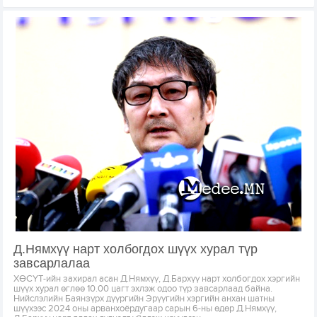
Д.Нямхүү нарт холбогдох шүүх хурал түр
завсарлалаа
ХӨСҮТ-ийн захирал асан Д.Нямхүү, Д.Бархүү нарт холбогдох хэргийн
шүүх хурал өглөө 10.00 цагт эхлэж одоо түр завсарлаад байна.
Нийслэлийн Баянзүрх дүүргийн Эрүүгийн хэргийн анхан шатны
шүүхээс 2024 оны арванхоёрдугаар сарын 6-ны өдөр Д.Нямхүү,