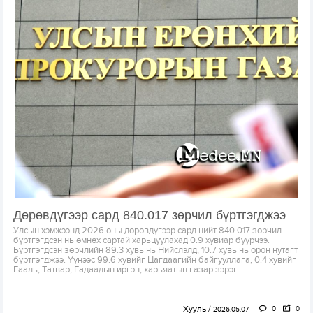
Дөрөвдүгээр сард 840.017 зөрчил бүртгэгджээ
Улсын хэмжээнд 2026 оны дөрөвдүгээр сард нийт 840.017 зөрчил
бүртгэгдсэн нь өмнөх сартай харьцуулахад 0.9 хувиар буурчээ.
Бүртгэгдсэн зөрчлийн 89.3 хувь нь Нийслэлд, 10.7 хувь нь орон нутагт
бүртгэгджээ. Үүнээс 99.6 хувийг Цагдаагийн байгууллага, 0.4 хувийг
Гааль, Татвар, Гадаадын иргэн, харьяатын газар зэрэг...
Хууль
0
0
2026.05.07