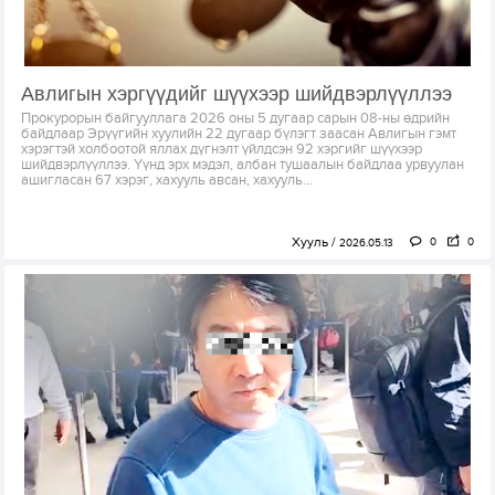
Авлигын хэргүүдийг шүүхээр шийдвэрлүүллээ
Прокурорын байгууллага 2026 оны 5 дугаар сарын 08-ны өдрийн
байдлаар Эрүүгийн хуулийн 22 дугаар бүлэгт заасан Авлигын гэмт
хэрэгтэй холбоотой яллах дүгнэлт үйлдсэн 92 хэргийг шүүхээр
шийдвэрлүүллээ. Үүнд эрх мэдэл, албан тушаалын байдлаа урвуулан
ашигласан 67 хэрэг, хахууль авсан, хахууль...
Хууль
0
0
2026.05.13