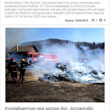
Интерполын “Хөх булант” зар мэдээгээр олон улсын хэмжээнд эрэн
сурвалжлагдаж байсан “Б”-г Бүгд Найрамдах Солонгос Улсаас
албадан гаргуулах ажиллагааг энэ оны 05 дугаар сарын 04-ний өдөр
гүйцэтгэж, Монгол Улсад авчирч, мөрдөн шалгах ажиллагааг явуулж
байна. Уг этгээд нь 2025 онд цахим...
Хууль
1
0
2026.05.07
Хуурайшилтын үед ногоон бүс, зуслангийн