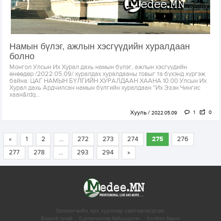
Намын бүлэг, ажлын хэсгүүдийн хуралдаан
болно
Монгол Улсын Их Хурал дахь намын бүлэг, ажлын хэсгүүдийн
өнөөдөр /2022.05.09/ хуралдах хуралдааны товыг та бүхэнд хүргэж
байна. ЦАГ НАМЫН БҮЛГИЙН ХУРАЛДААН ХААНА 10.00 Улсын Их
Хурал дахь Ардчилсан намын бүлгийн хуралдаан “Их Эзэн Чингис
хаан&rdq...
Хууль
1
0
2022.05.09
«
1
2
...
272
273
274
275
276
277
278
...
293
294
»
Зохиогчийн эрх хуулиар хамгаалагдсан.
Бидний тухай
Сурталчилгаа байршуулах
Холбоо барих