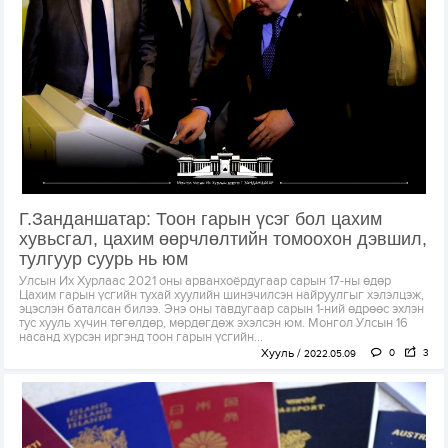
Г.Занданшатар: Тоон гарын үсэг бол цахим
хувьсгал, цахим өөрчлөлтийн томоохон дэвшил,
тулгуур суурь нь юм
Улсын Их Хурлаас 2021 оны арванхоёрдугаар сарын 17-ны өдөр
Цахим гарын үсгийн тухай хуулийн шинэчилсэн найруулгыг хэлэлцэж,
эцэслэн баталсан билээ. Энэ оны тавдугаар сарын 1-ний өдрөөс эхлэн
тус хууль хүчин төгөлдөр, мөрдөгдөж эхэлсэн юм. Монгол Улсын 16
насанд хүрсэн иргэнд тоон гарын үсгийн...
Хууль
0
3
2022.05.09