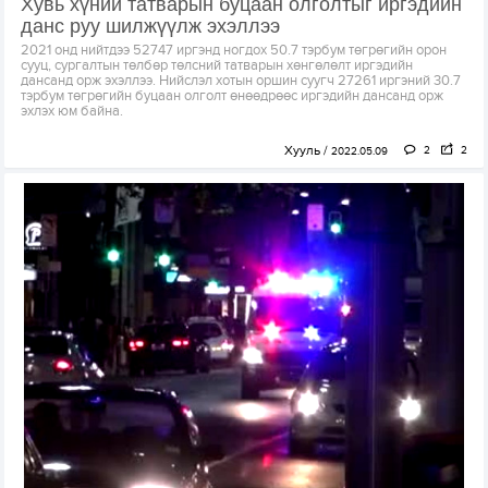
Хувь хүний татварын буцаан олголтыг иргэдийн
данс руу шилжүүлж эхэллээ
2021 онд нийтдээ 52747 иргэнд ногдох 50.7 тэрбум төгрөгийн орон
сууц, сургалтын төлбөр төлсний татварын хөнгөлөлт иргэдийн
дансанд орж эхэллээ. Нийслэл хотын оршин суугч 27261 иргэний 30.7
тэрбум төгрөгийн буцаан олголт өнөөдрөөс иргэдийн дансанд орж
эхлэх юм байна.
Хууль
2
2
2022.05.09