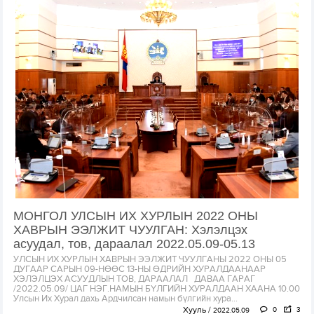
МОНГОЛ УЛСЫН ИХ ХУРЛЫН 2022 ОНЫ
ХАВРЫН ЭЭЛЖИТ ЧУУЛГАН: Хэлэлцэх
асуудал, тов, дараалал 2022.05.09-05.13
УЛСЫН ИХ ХУРЛЫН ХАВРЫН ЭЭЛЖИТ ЧУУЛГАНЫ 2022 ОНЫ 05
ДУГААР САРЫН 09-НӨӨС 13-НЫ ӨДРИЙН ХУРАЛДААНААР
ХЭЛЭЛЦЭХ АСУУДЛЫН ТОВ, ДАРААЛАЛ ДАВАА ГАРАГ
/2022.05.09/ ЦАГ НЭГ.НАМЫН БҮЛГИЙН ХУРАЛДААН ХААНА 10.00
Улсын Их Хурал дахь Ардчилсан намын бүлгийн хура...
Хууль
0
3
2022.05.09