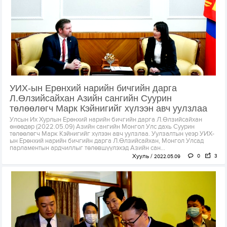
УИХ-ын Ерөнхий нарийн бичгийн дарга
Л.Өлзийсайхан Азийн сангийн Суурин
төлөөлөгч Марк Кэйнигийг хүлээн авч уулзлаа
Улсын Их Хурлын Ерөнхий нарийн бичгийн дарга Л.Өлзийсайхан
өнөөдөр (2022.05.09) Азийн сангийн Монгол Улс дахь Суурин
төлөөлөгч Марк Кэйнигийг хүлээн авч уулзлаа. Уулзалтын үеэр УИХ-
ын Ерөнхий нарийн бичгийн дарга Л.Өлзийсайхан, Монгол Улсад
парламентын ардчиллыг төлөвшүүлэхэд Азийн сан...
Хууль
0
3
2022.05.09