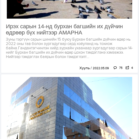
Ирэх сарын 14-нд бурхан багшийн их дүйчин
өдрөөр бүх нийтээр АМАРНА
Зуны тэргүүн сарын шинийн 15 буюу Бурхан багшийн дүйчин өдөр нь
2022 оны тав болон зургадугаар сард хоёуланд нь тохиож
байна.Гандантэгчинлэн хийд зурхайн ухаанаар зургадугаар сарын 14-
нийг Бурхан багшийн их дүйчин өдөр цохон тэмдэглэнэ хэмээжээ.
Нийтээр тэмдэглэх баярын болон тэмдэглэлт...
Хууль
75
4
2022.05.09