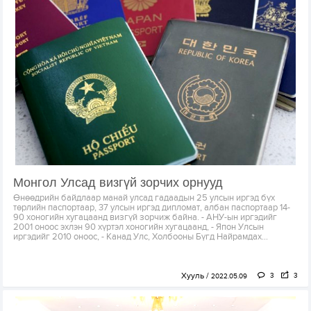
Монгол Улсад визгүй зорчих орнууд
Өнөөдрийн байдлаар манай улсад гадаадын 25 улсын иргэд бүх
төрлийн паспортаар, 37 улсын иргэд дипломат, албан паспортаар 14-
90 хоногийн хугацаанд визгүй зорчиж байна. - АНУ-ын иргэдийг
2001 оноос эхлэн 90 хүртэл хоногийн хугацаанд, - Япон Улсын
иргэдийг 2010 оноос, - Канад Улс, Холбооны Бүгд Найрамдах...
Хууль
3
3
2022.05.09