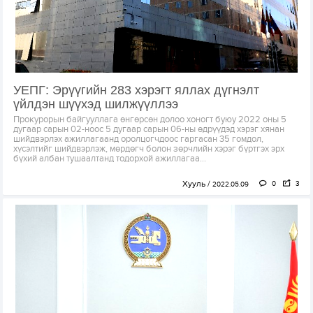
УЕПГ: Эрүүгийн 283 хэрэгт яллах дүгнэлт
үйлдэн шүүхэд шилжүүллээ
Прокурорын байгууллага өнгөрсөн долоо хоногт буюу 2022 оны 5
дугаар сарын 02-ноос 5 дугаар сарын 06-ны өдрүүдэд хэрэг хянан
шийдвэрлэх ажиллагаанд оролцогчдоос гаргасан 35 гомдол,
хүсэлтийг шийдвэрлэж, мөрдөгч болон зөрчлийн хэрэг бүртгэх эрх
бүхий албан тушаалтанд тодорхой ажиллагаа...
Хууль
0
3
2022.05.09