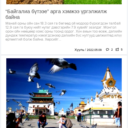
“Байгалиа бүтээе” арга хэмжээ үргэлжилж
байна
Манай орны ойн сан 18.3 сая га бөгөөд ой модоор бүрхэгдсэн талбай
12,9 сая га буюу нийт нутаг дэвсгэрийн 7.9 хувийг эзэлдэг. Монгол
орон ойн нөөцөөр хомс орны тоонд ордог. Хүн амын тоо өсөж, дэлхийн
дундаж температур нэмэгдсэнээр дэлхийн бүс нутгууд цөлжилтөд илүү
өртөмтгий болж байна. Хөрсийг...
Хууль
2
5
2022.05.09