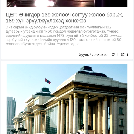
ЦЕГ: Өчигдөр 139 жолооч согтуу жолоо барьж,
189 хүн эрүүлжүүлэхэд хоножээ
Энэ сарын 8-нд буюу өчигдөр цагдаагийн байгууллагын 102
дугаарын утсанд нийт 1760 гомдол мэдээлэл бүртгэгджээ. Үүнээс
зөрчлийн дуудлага мэдээлэл 1478, хулгайтай холбоотой 22, хүүхэд,
гэр бүлийн хүчирхийллийн дуудлага 120, гэмт хэргийн шинжтэй 80
мэдээлэл бүртгэгдсэн байна. Үүнээс гадна...
Хууль
1
3
2022.05.09