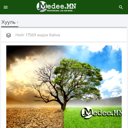
Хууль
Нийт 17569 мэдээ байна