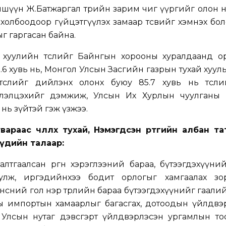
гишүүн Ж.Батжаргал төрийн зарим чиг үүргийг олон
холбоодоор гүйцэтгүүлэх замаар төсвийг хэмнэх б
г гаргасан байна.
й хуулийн төслийг Байнгын хорооны хуралдаанд о
 хувь нь, Монгол Улсын Засгийн газрын тухай хуульд 
төслийг дийлэнх олонх буюу 85.7 хувь нь төсли
элэлцэхийг дэмжиж, Улсын Их Хурлын чуулганы 
нь зүйтэй гэж үзжээ.
араас чөлөөлөх тухай, Нэмэгдсэн өртгийн албан т
лүүдийн талаар:
алтгаалсан өргөн хэрэглээний бараа, бүтээгдэхүүн
уулж, иргэдийнхээ бодит орлогыг хамгаалах зо
нсний гол нэр төрлийн бараа бүтээгдэхүүнийг гаали
ны импортын хамаарлыг багасгах, дотоодын үйлдвэ
Улсын нутаг дэвсгэрт үйлдвэрлэсэн ургамлын тос