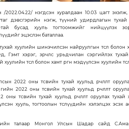
н /2022.04.22/ нэгдсэн хуралдаан 10.03 цагт эхэлж
утаг дэвсгэрийн нэгж, түүний удирдлагын тухай 
/-тай бусад хууль тогтоомжийг нийцүүлэх зо
лүүдийг эцэслэн баталлаа.
ухай хуулийн шинэчилсэн найруулгын төсөл болон ха
д, Гэмт хэрэг, зөрчлөөс урьдчилан сэргийлэх туха
хай хуулийн төсөл болон хамт өргөн мэдүүлсэн хуулийн т
ын 2022 оны төсвийн тухай хуульд өөрчлөлт оруула
йн 2022 оны төсвийн тухай хуульд өөрчлөлт оруула
 оны төсвийн тухай хуульд өөрчлөлт оруулах тухай
дүүлсэн хууль, тогтоолын төслүүдийн хэлэлцэх эсэх 
үүдийн талаар Монгол Улсын Шадар сайд С.Ама