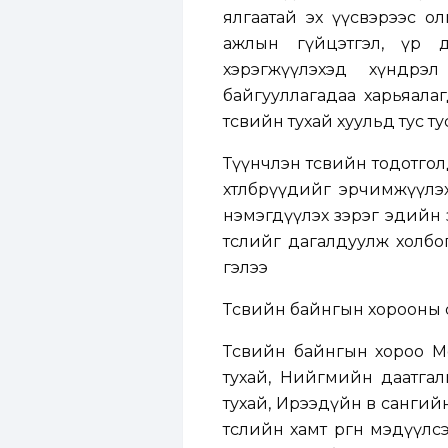
ялгаатай эх үүсвэрээс о
ажлын гүйцэтгэл, үр д
хэрэгжүүлэхэд хүндрэ
байгууллагадаа харьяала
төсвийн тухай хуульд тус ту
Түүнчлэн төсвийн тодотголд
хөтөлбөрүүдийг эрчимжүүл
нэмэгдүүлэх зэрэг эдийн 
төслийг дагалдуулж холбо
гэлээ
Төсвийн байнгын хорооны 
Төсвийн байнгын хороо Мо
тухай, Нийгмийн даатгалы
тухай, Ирээдүйн өв сангийн
төслийн хамт өргөн мэдүүл