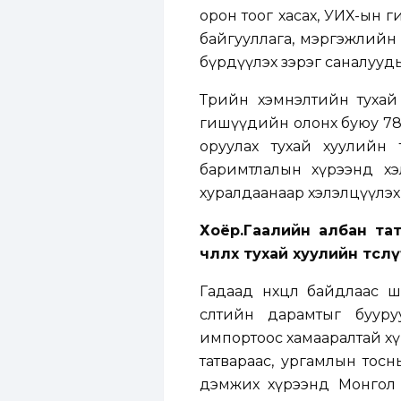
орон тоог хасах, УИХ-ын 
байгууллага, мэргэжлийн 
бүрдүүлэх зэрэг саналууды
Төрийн хэмнэлтийн туха
гишүүдийн олонх буюу 78.6
оруулах тухай хуулийн 
баримтлалын хүрээнд х
хуралдаанаар хэлэлцүүлэх 
Хоёр.Гаалийн албан татв
чөлөөлөх тухай хуулийн төс
Гадаад нөхцөл байдлаас ш
өсөлтийн дарамтыг буур
импортоос хамааралтай хү
татвараас, ургамлын тос
дэмжих хүрээнд Монгол 