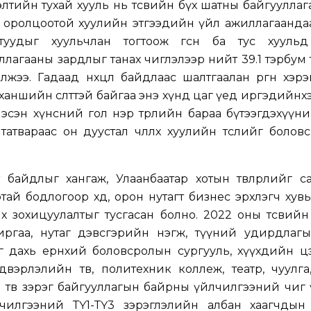
лтийн тухай хууль нь төсвийн бүх шатны байгууллага
н оролцоотой хуулийн этгээдийн үйл ажиллагаанда
лтуудыг хуульчлан тогтоож өгсөн ба тус хуульд
лагааны зардлыг танах чиглэлээр нийт 39.1 тэрбум т
влөжээ. Гадаад нөхцөл байдлаас шалтгаалан өргөн хэр
ханшийн өсөлттэй байгаа энэ хүнд цаг үед иргэдийнх
эсэн хүнсний гол нэр төрлийн бараа бүтээгдэхүүни
атвараас он дуустал чөлөөлөх хуулийн төслийг болов
эрт байдлыг хангаж, Улаанбаатар хотын төвлөрлийг с
ай бодлогоор хөдөө, орон нутагт бизнес эрхлэгч хувь
 зохицуулалтыг тусгасан болно. 2022 оны төсвийн
иргаа, нутаг дэвсгэрийн нэгж, түүний удирдлагы
г дахь ерөнхий боловсролын сургууль, хүүхдийн ц
вэрлэлийн төв, политехник коллеж, театр, чуулга
 төв зэрэг байгууллагын байрны үйлчилгээний чиг
лчилгээний ТҮ1-ТҮ3 зэрэглэлийн албан хаагчдын