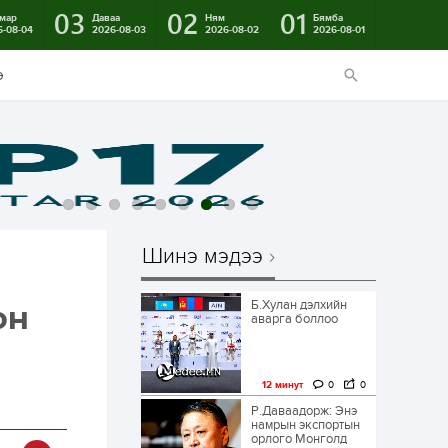
03
02
01
мар
Даваа
Ням
Бямба
6-08-04
2026-08-03
2026-08-02
2026-08-01
э
Шинэ мэдээ
Б.Хулан дэлхийн
он
аварга боллоо
ы
12 минут
0
0
Р.Даваадорж: Энэ
намрын экспортын
орлого Монголд