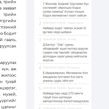
, төрийн
Т.Жанлав: Бидний "Шугаман бус
Б.Баярбаатар:
а заавал
системийг ойролцоо бодох
Төсвийн шинэчлэл
супер схемүүд" бүтээл тооцон
хийхгүй, урсгал
 төрийн
зардлаа
бодох математикт нээлт хийсэн
үргэлжлүүлэн тэлээд
өгрөгийн
байвал ойрын...
2026-08-04 17:26:48 / Гадаад мэдээ
23 цаг
2
0
эглээний
Неймар зодог тайлах эсэхээ 12
Татварын өртэй
дугаар сард шийднэ
ээ бодит
шатахуун импортлогч
ААН-үүдийн дансыг
й гааль,
2026-08-04 10:08:29 / Улстөр
битүүмжлэхгүй
Д.Батлут: “Зэв” сумны
сруулсан
үйлдвэрийг ашиглалтад оруулж,
23 цаг
1
0
гурван нэр төрлийг үйлдвэрлэн
дотоодын хэрэгцээнд нийлүүлж
Нөөцийн махны
худалдаа,
эхэлсэн
ааруулах
борлуулалтыг
нээлттэй ил тод
2026-08-04 11:28:33 / Боловсрол
 хүн, аж
болгоно
Б.Идэржавхлан: Математик бол
 жилээс
1 өдөр
0
0
амьдралд тулгарах бүх арга
ухааны суурь ойлголт
н тухай
ЗГ: Автобензин,
дизель түлшний
эцэрлэг,
2026-08-04 10:30:38 / Эдийн засаг
онцгой албан
татварыг тэглэлээ
Наймдугаар сард 270 мянга
, музей,
гаруй тонн шатахуун
 үүргийг
импортлохоор баталгаажуулжээ
1 өдөр
2
0
 цалинг
З.Мэндсайхан:
2026-08-04 10:37:33 / Эдийн засаг