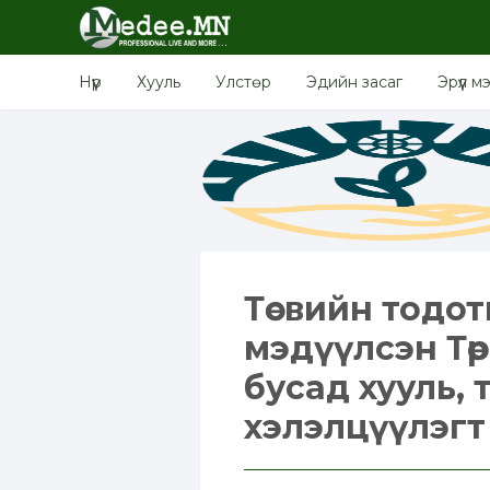
Нүүр
Хууль
Улстөр
Эдийн засаг
Эрүүл м
Төсвийн тодотг
мэдүүлсэн Тө
бусад хууль, 
хэлэлцүүлэг