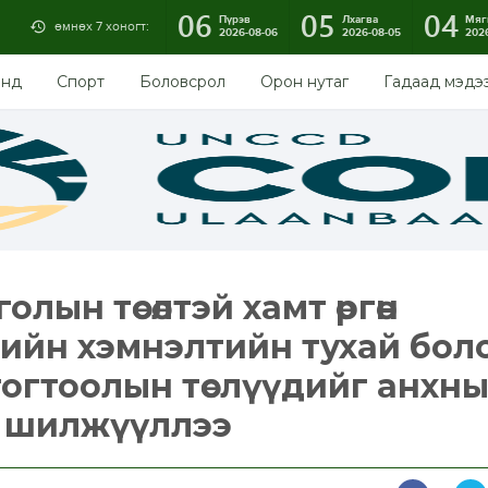
06
05
04
Пүрэв
Лхагва
Мяг
өмнөх 7 хоногт:
2026-08-06
2026-08-05
202
энд
Спорт
Боловсрол
Орон нутаг
Гадаад мэдэ
олын төсөлтэй хамт өргөн
рийн хэмнэлтийн тухай бол
тогтоолын төслүүдийг анхн
т шилжүүллээ