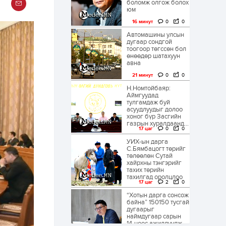
боломж олгож болох
юм
16 минут
0
0
Автомашины улсын
дугаар сондгой
тоогоор төгссөн бол
өнөөдөр шатахуун
авна
21 минут
0
0
Н.Номтойбаяр:
Аймгуудад
тулгамдаж буй
асуудлуудыг долоо
хоног бүр Засгийн
газрын хуралдаанд...
17 цаг
0
0
УИХ-ын дарга
С.Бямбацогт төрийг
төлөөлөн Сутай
хайрхны тэнгэрийг
тахих төрийн
тахилгад оролцлоо
17 цаг
2
0
“Хотын дарга сонсож
байна” 150150 тусгай
дугаарыг
наймдугаар сарын
14-нөөс ажиллуулж