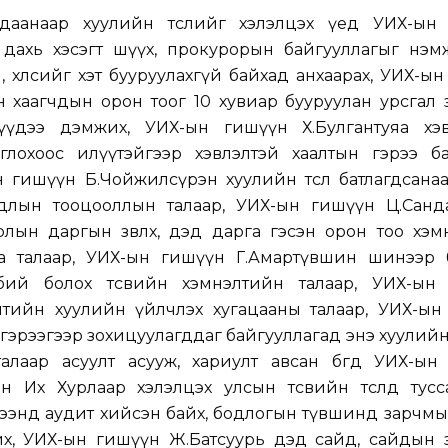
даанаар хуулийн төслийг хэлэлцэх үед УИХ-ын
5 дахь хэсэгт шүүх, прокурорын байгууллагыг нэм
 хөлсийг хэт бууруулахгүй байхад анхаарах, УИХ-ы
н хаагчдын орон тоог 10 хувиар бууруулан урсгал
үүдээ дэмжих, УИХ-ын гишүүн Х.Булгантуяа хэ
иглохоос илүүтэйгээр хэвлэлтэй хаалтын гэрээ ба
ын гишүүн Б.Чойжилсүрэн хуулийн төсөл батлагдсана
длын тооцооллын талаар, УИХ-ын гишүүн Ц.Санд
урлын даргын зөвлөх, дэд дарга гэсэн орон тоо хэ
а талаар, УИХ-ын гишүүн Г.Амартүвшин шинээр 
бий болох төсвийн хэмнэлтийн талаар, УИХ-ын
лтийн хуулийн үйлчлэх хугацааны талаар, УИХ-ын
 гэрээгээр зохицуулагддаг байгууллагад энэ хуулийн
алаар асуулт асууж, хариулт авсан бөгөөд УИХ-ын
Их Хурлаар хэлэлцэх улсын төсвийн төсөлд туссан
мжээнд аудит хийсэн байх, бодлогын түвшинд зарчмын ө
х, УИХ-ын гишүүн Ж.Батсуурь дэд сайд, сайдын зө