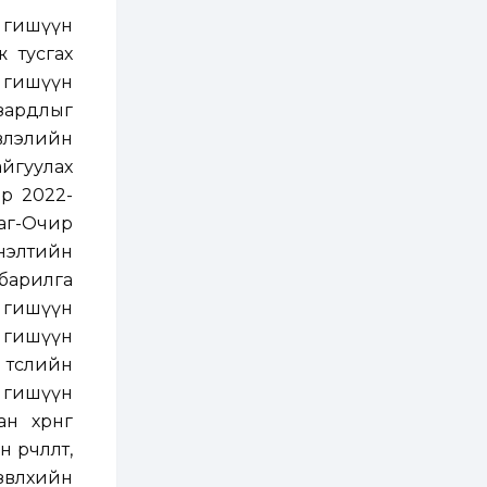
 гишүүн
2 өдөр
0
3
ж тусгах
Нийслэлийн 30
дугаар сургуулийг 10
н гишүүн
дугаар сарын 1-нд
ашиглалтад оруулна
 зардлыг
влэлийн
2 өдөр
0
0
йгуулах
Морингийн давааны
замаас “Барилгын
ар 2022-
хатуу хог хаягдал
дахин боловсруулах
аг-Очир
үйлдвэр” хүртэлх 1.5
мнэлтийн
км урт авто зам...
2 өдөр
0
0
барилга
COP17 хурлын үеэр 5
дүүргийн 73
 гишүүн
цэцэрлэг, 60
 гишүүн
сургуульд
зохицуулалт хийнэ
 төслийн
2 өдөр
0
0
 гишүүн
Б.Идэржавхлан:
 хөрөнгө
Математик бол
амьдралд тулгарах
өрчлөлт,
бүх арга ухааны
суурь ойлголт
влөхийн