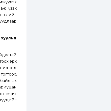
автомашинтай иргэд
имжүүлэх
бензин авна
наж үзэх
1 өдөр
0
3
 төслийг
ЗГ: Шатахууны
суудлаар
хангамж,
нийлүүлэлтийг
тогтворжуулах
асуудлыг хэлэлцэж
байна
 хуульд
1 өдөр
0
0
Т.Жанлав: Бидний
"Шугаман бус
системийг ойролцоо
йдалтай
бодох супер схемүүд"
бүтээл тооцон бодох
тоох эрх
математикт нээлт...
1 өдөр
7
3
н ил тод
С.Бямбацогт:
тогтоох,
Хэлэлцүүлгээс илүү
хэрэгжилт,
 байлгах
амлалтаас илүү
бодит үр дүн чухал
ариуцан
2 өдөр
0
0
йн өмчит
Неймар зодог тайлах
слүүдийг
эсэхээ 12 дугаар сард
шийднэ