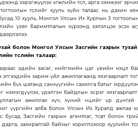
рээнд хэрэгжүүлэх хөгжлийн төсөл, арга хэмжээг эрч
тогтоолын төслийг хууль зүйн талаас нь дахин хя
бусад 10 хууль, Монгол Улсын Их Хурлын 3 тогтоолын
өслийн үзэл баримтлалын хүрээнд хэлэлцэх эсэх а
двэрлэлээ.
тухай болон Монгол Улсын Засгийн газрын тухай
улийн төслийн талаар:
зраас эдийн засаг, нийгмийн цаг үеийн нөхцөл ба
 этгээдийн зарим үйл ажиллагаанд хязгаарлалт тог
өрийн бүх шатанд санхүүгийн сахилга батыг мөрдүүлэ
г нэмэгдүүлэх, үрэлгэн байдлын эсрэг хязгаарлалт 
йгууллагын ажиллах хүч, хүний нөөцийг үр дүнтэй
 чиг үүргийн алба болон Улсын Их Хуралд ажлаа х
с бусад Засгийн газрын агентлаг, төсөвт болон төри
 дарга, захиралтай байхыг хориглохоор хуулийн тө