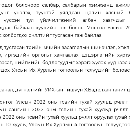
лгодог болсноор салбар, салбарын хэмжээнд ажил
үнг үнэлэх, түүнтэй уялдсан цалин хөлсний 
л үүссэн тул үйлчилгээний албан хаагчдыг
гддаг байхаар хуулийн төсөл болон Монгол Улсын 
с холбогдох өөрчлөлтийг тусгасан гэж байлаа.
 тусгасан төрийн өмчийн засаглалын шинэчлэл, хөгжлий
эх, иргэдийн орлогыг хамгаалах, цэцэрлэгийн хүр
засаг, нийгмийн бодлогуудыг хэрэгжүүлэх үүднээс
гдох Улсын Их Хурлын тогтоолын төслүүдийг болов
санал, дүгнэлтийг УИХ-ын гишүүн Х.Баделхан танилц
нгол Улсын 2022 оны төсвийн тухай хуульд өөрчлөлт
н сангийн 2022 оны төсвийн тухай хуульд өөрчлөлт
 2022 оны төсвийн тухай хуульд өөрчлөлт оруулах тухай
сэн 10 хууль, Улсын Их Хурлын 4 тогтоолын төслүүдээ