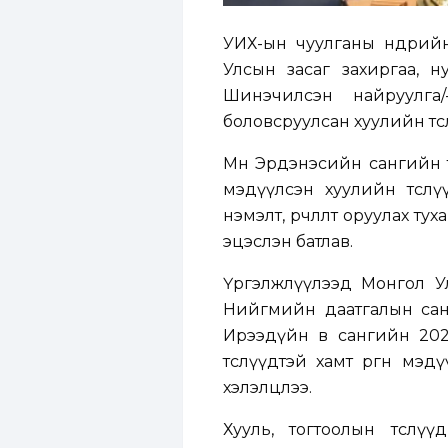
УИХ-ын чуулганы өнөөдрий
Улсын засаг захиргаа, н
Шинэчилсэн найруулга
боловсруулсан хуулийн төс
Мөн Эрдэнэсийн сангийн т
мэдүүлсэн хуулийн төслүү
нэмэлт, өөрчлөлт оруулах ту
эцэслэн батлав.
Үргэлжлүүлээд Монгол Улс
Нийгмийн даатгалын санги
Ирээдүйн өв сангийн 2022
төслүүдтэй хамт өргөн мэ
хэлэлцлээ.
Хууль, тогтоолын төсл