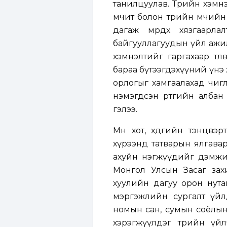
танилцуулав. Төрийн хэмнэ
өмчит болон төрийн өмчий
дагаж мөрдөх хязгаарла
байгууллагуудын үйл ажил
хэмнэлтийг гаргахаар төлө
бараа бүтээгдэхүүний үнэ 
орлогыг хамгаалахад чигл
нэмэгдсэн өртгийн албан т
гэлээ.
Мөн хот, хөдөөгийн тэнцв
хүрээнд татварын ялгаварт
ахуйн нэгжүүдийг дэмжих
Монгол Улсын Засаг зах
хуулийн дагуу орон нута
мэргэжлийн сургалт үйлд
номын сан, сумын соёлын
хэрэгжүүлдэг төрийн үй