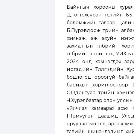
Байнгын хорооны хурал
Д.Тогтохсүрэн төслийн 6.
боломжийн талаар, цалин,
Б.Пүрэвдорж төрийн алба
хэмнэж, аж ахуйн нэгж
захиалгын төлбөрийг хор
төлбөрийг хориглох, УИХ-
2024 онд хэмнэгдэх зар
иргэдийн Төлөөлөгчдийн Х
бодлогод ороогүй байга
барихыг хориглосноор 
С.Одонтуяа төрийн хэмнэ
Ч.Хүрэлбаатар олон улсын
үйлчлэл хамаарах эсэх т
Г.Тэмүүлэн цаашид Улсын 
оруулалтын төсөл, арга хэ
төсвийн шинэчлэлийг хий