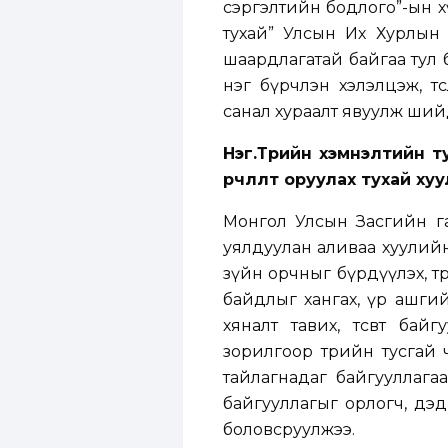
сэргэлтийн бодлого”-ын хү
тухай” Улсын Их Хурлын 
шаардлагатай байгаа тул 
нэг бүрчлэн хэлэлцэж, т
санал хураалт явуулж ший
Нэг.Төрийн хэмнэлтийн 
өөрчлөлт оруулах тухай ху
Монгол Улсын Засгийн га
уялдуулан аливаа хуулийн
зүйн орчныг бүрдүүлэх, т
байдлыг хангах, үр ашгий
хяналт тавих, төсөвт ба
зорилгоор төрийн тусгай
тайлагнадаг байгууллагаа
байгууллагыг орлогч, дэд
боловсруулжээ.