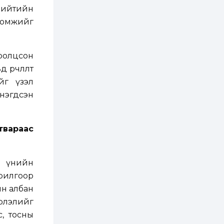
2 өдөр
2
0
 нийтийн
Бэлчээрийн 55 хувьд
оломжийг
ургамлын ургалт
сайн байна
ролцсон
2 өдөр
0
0
өөрчлөлт
Наймдугаар сард
олгох нийгмийн
йг үзэл
халамжийн тэтгэвэр,
тэтгэмж, хөнгөлөлт,
нэгдсэн
тусламжийн хуваарь
2 өдөр
0
0
Наймдугаар сард
атвараас
270 мянга гаруй
тонн шатахуун
импортлохоор
баталгаажуулжээ
ий үнийн
2 өдөр
0
0
АНУ 50 гаруй улсын
рилгоор
иргэдэд хамаарах
йн албан
визийн барьцаа
төлбөрийг 20 мянган
рлэлийг
ам.доллар болгон
нэмэгдүүлжээ
, тосны
2 өдөр
1
0