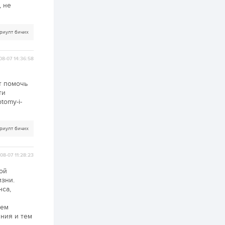
ААН-үүдийн дансыг
, не
битүүмжлэхгүй
1 өдөр
1
0
риулт бичих
Нөөцийн махны
худалдаа,
борлуулалтыг
08-07 14:36:58
нээлттэй ил тод
болгоно
2 өдөр
0
0
т помочь
ти
ЗГ: Автобензин,
дизель түлшний
tomy-i-
онцгой албан
татварыг тэглэлээ
риулт бичих
2 өдөр
3
0
З.Мэндсайхан:
Хүнсний нөөцийг
08-07 11:28:23
бэлтгэх агуулах,
зоорь бэлтгэх ААН-
ой
үүдэд хөнгөлөлттэй
изни.
зээл олгоно
2 өдөр
2
0
нса,
Европ дахь
монголчуудын
тем
соёлын наадам
ния и тем
боллоо