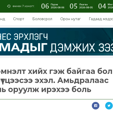
06
05
04
Пүрэв
Лхагва
Мяг
өмнөх 7 хоногт:
2026-08-06
2026-08-05
202
энд
Спорт
Боловсрол
Орон нутаг
Гадаад мэдэ
мнэлт хийх гэж байгаа бол
үтцээсээ эхэл. Амьдралаас
ль оруулж ирэхээ боль