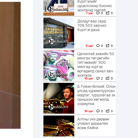
бүртгэлийг
цуцалснаар бизнес
эрхлэхэд таатай...
7 цаг
0
0
Долдугаар сард
709.503 зөрчил
бүртгэгджээ
9 цаг
0
0
Цалинтай ээжийн 50
мянган төгрөгийн
тэтгэмжийг 500
мянгад хүргэх
өргөдөлд санал авч
эхэлжээ
10 цаг
2
0
Б.Түмэн-Өлзий: Олон
улсад хуримтлуулсан
мэдлэг, туршлагаа эх
орныхоо хөгжилд
зориулна
10 цаг
0
0
Алтны үнэ дөрвөн
улирал дараалан
өсөж байна