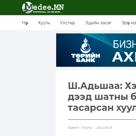
Нүүр
Хууль
Улстөр
Эдийн засаг
Эрүүл м
Ш.Адьшаа: Хэ
дээд шатны б
тасарсан хуу
Aдмин / Хууль
2022.04.25