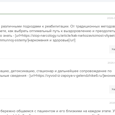
2026-0
с различными подходами к реабилитации. От традиционных методов
ете, как выбрать оптимальный путь к выздоровлению и преодолет
ать - [url=https://stop-narcology.ru/article/kak-narkozavisimost-vliyaet
immunnoj-sistemy/]наркомания и здоровье[/url]
Ха
2026-
ацию, детоксикацию, стационар и дальнейшее сопровождение по
ые сведения - [url=https://vyvod-iz-zapoya-v-gelendzhike6.ru/]анон
Ха
2026
бережно общаемся с пациентом и его близкими на каждом этапе. У