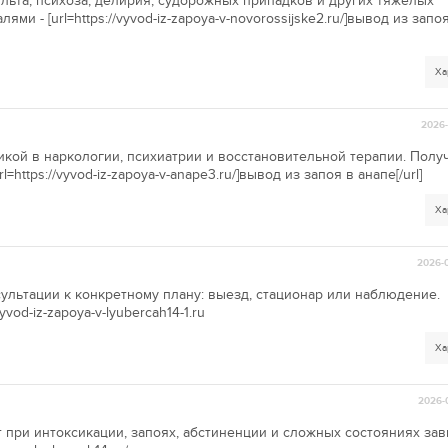
льта, психоза, делирия, судорожных припадков и других тяжелых
ми - [url=https://vyvod-iz-zapoya-v-novorossijske2.ru/]вывод из запо
Ха
2026-
кой в наркологии, психиатрии и восстановительной терапии. Полу
ttps://vyvod-iz-zapoya-v-anape3.ru/]вывод из запоя в анапе[/url]
Ха
2026-0
ультации к конкретному плану: выезд, стационар или наблюдение.
vod-iz-zapoya-v-lyubercah14-1.ru
Ха
2026-
при интоксикации, запоях, абстиненции и сложных состояниях зав