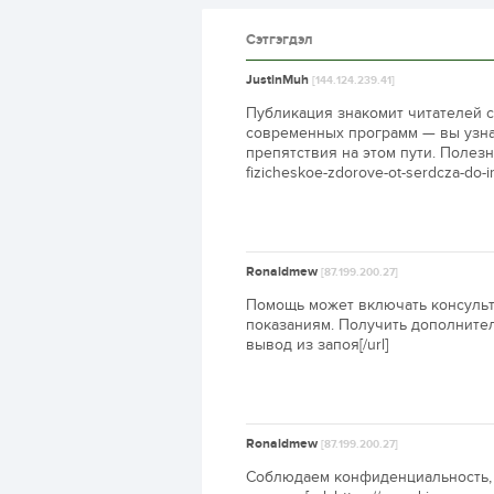
Сэтгэгдэл
JustinMuh
[144.124.239.41]
Публикация знакомит читателей 
современных программ — вы узна
препятствия на этом пути. Полезно зн
fizicheskoe-zdorove-ot-serdcza-do-
Ronaldmew
[87.199.200.27]
Помощь может включать консульт
показаниям. Получить дополнительн
вывод из запоя[/url]
Ronaldmew
[87.199.200.27]
Соблюдаем конфиденциальность, 