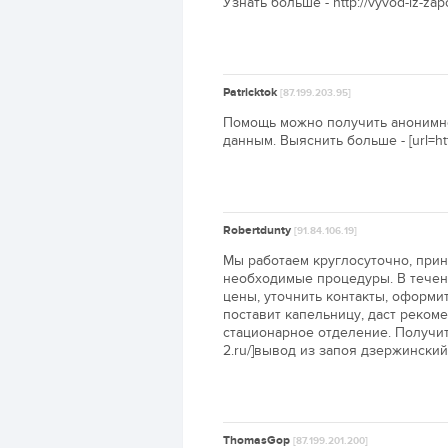
Узнать больше - http://vyvod-iz-zap
Patricktok
[87.199.203.95]
Помощь можно получить анонимн
данным. Выяснить больше - [url=htt
Robertdunty
[91.84.106.19]
Мы работаем круглосуточно, при
необходимые процедуры. В течен
цены, уточнить контакты, оформит
поставит капельницу, даст реком
стационарное отделение. Получить 
2.ru/]вывод из запоя дзержинский[/
ThomasGop
[87.199.201.200]