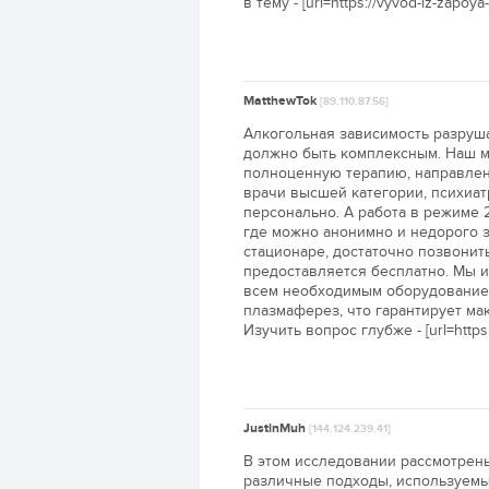
в тему - [url=https://vyvod-iz-zapo
MatthewTok
[89.110.87.56]
Алкогольная зависимость разруша
должно быть комплексным. Наш ме
полноценную терапию, направлен
врачи высшей категории, психиа
персонально. А работа в режиме 
где можно анонимно и недорого з
стационаре, достаточно позвонит
предоставляется бесплатно. Мы 
всем необходимым оборудование
плазмаферез, что гарантирует ма
Изучить вопрос глубже - [url=https
JustinMuh
[144.124.239.41]
В этом исследовании рассмотрен
различные подходы, используемы