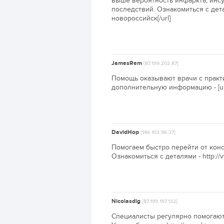
выше вероятность инфаркта, инсу
последствий. Ознакомиться с деталя
новороссийск[/url]
JamesRem
[87.199.202.87]
Помощь оказывают врачи с практи
дополнительную информацию - [url=h
DavidHop
[146.103.96.37]
Помогаем быстро перейти от конс
Ознакомиться с деталями - http://vy
Nicolasdig
[87.199.197.132]
Специалисты регулярно помогают 