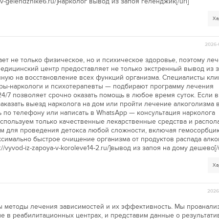
ya-v-gelendzhike6.ru/]нарколог вывод из запоя геленджик[/url]
Ха
2026-
ет не только физическое, но и психическое здоровье, поэтому ле
дицинский центр предоставляет не только экстренный вывод из з
ную на восстановление всех функций организма. Специалисты кл
тры-наркологи и психотерапевты — подбирают программу лечения
24/7 позволяет срочно оказать помощь в любое время суток. Если 
аказать выезд нарколога на дом или пройти лечение алкоголизма 
ь по телефону или написать в WhatsApp — консультация нарколога
используем только качественные лекарственные средства и распол
м для проведения детокса любой сложности, включая гемосорбци
ксимально быстрое очищение организма от продуктов распада алко
://vyvod-iz-zapoya-v-koroleve14-2.ru/]вывод из запоя на дому дешево[/u
Ха
2026-
ы методы лечения зависимостей и их эффективность. Мы проанали
е в реабилитационных центрах, и представим данные о результати