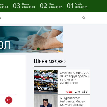
03
02
01
мар
Даваа
Ням
Бямба
6-08-04
2026-08-03
2026-08-02
2026-08-01
э
Шинэ мэдээ
Сүүлийн 10 жилд 700
мянга гаруй суудлын
авто машин
импортолжээ
6 цаг
0
0
Б.Пүрэвдагва:
Найман салбарын
103 үйлчилгээний