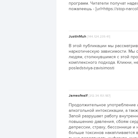
программ. Читатели получат наде
пожалеешь - [url=https://stop-narcolo
JustinMuh
[144.124.239.41]
В этой публикации мы рассматри
наркотическую зависимости. Мы 
людям, столкнувшимся с этой пр
комплексного подхода. Кликни, не п
posledstviya-zavisimosti
Jamesfealf
[212.34.151.187]
Продолжительное употребление а
алкогольной интоксикации, а так
Запой разрушает работу внутренн
повышению давления, сбоям серд
депрессии, страху, бессоннице и
больше токсинов накапливается в