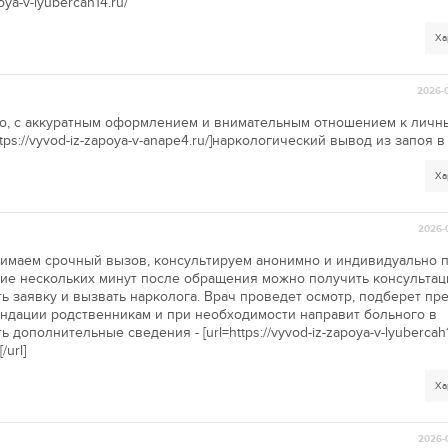
oya-v-lyubercah14.ru/
Ха
2026-0
о, с аккуратным оформлением и внимательным отношением к личн
ps://vyvod-iz-zapoya-v-anape4.ru/]наркологический вывод из запоя в а
Ха
2026-
нимаем срочный вызов, консультируем анонимно и индивидуально 
ие нескольких минут после обращения можно получить консультац
ь заявку и вызвать нарколога. Врач проведет осмотр, подберет пр
ендации родственникам и при необходимости направит больного в
дополнительные сведения - [url=https://vyvod-iz-zapoya-v-lyubercah
url]
Ха
2026-