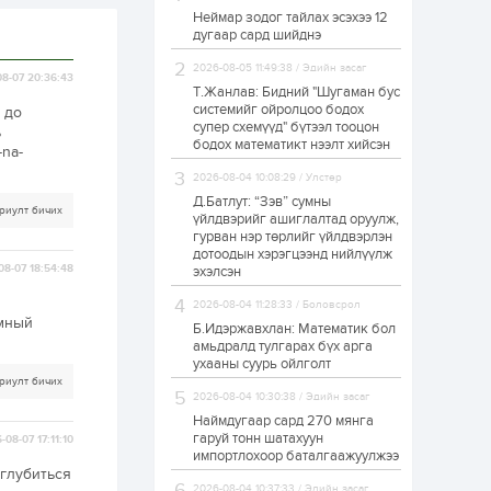
Неймар зодог тайлах эсэхээ 12
Н.Номтойбаяр:
дугаар сард шийднэ
Аймгуудад
тулгамдаж буй
асуудлуудыг долоо
2026-08-05 11:49:38 / Эдийн засаг
8-07 20:36:43
хоног бүр Засгийн
Т.Жанлав: Бидний "Шугаман бус
газрын хуралдаанд...
системийг ойролцоо бодох
 до
1 өдөр
0
0
супер схемүүд" бүтээл тооцон
ь
УИХ-ын дарга
бодох математикт нээлт хийсэн
-na-
С.Бямбацогт төрийг
төлөөлөн Сутай
2026-08-04 10:08:29 / Улстөр
хайрхны тэнгэрийг
тахих төрийн
Д.Батлут: “Зэв” сумны
риулт бичих
тахилгад оролцлоо
үйлдвэрийг ашиглалтад оруулж,
1 өдөр
2
0
гурван нэр төрлийг үйлдвэрлэн
дотоодын хэрэгцээнд нийлүүлж
“Хотын дарга сонсож
08-07 18:54:48
байна” 150150 тусгай
эхэлсэн
дугаарыг
наймдугаар сарын
2026-08-04 11:28:33 / Боловсрол
14-нөөс ажиллуулж
имный
Б.Идэржавхлан: Математик бол
эхэлнэ
1 өдөр
0
0
амьдралд тулгарах бүх арга
ухааны суурь ойлголт
“Чингис хаан” олон
риулт бичих
улсын нисэх буудал
2026-08-04 10:30:38 / Эдийн засаг
руу нийтийн тээврийн
автобус 24 цагаар
Наймдугаар сард 270 мянга
үйлчилж байна
гаруй тонн шатахуун
-08-07 17:11:10
импортлохоор баталгаажуулжээ
1 өдөр
1
0
глубиться
Нийслэлийн
2026-08-04 10:37:33 / Эдийн засаг