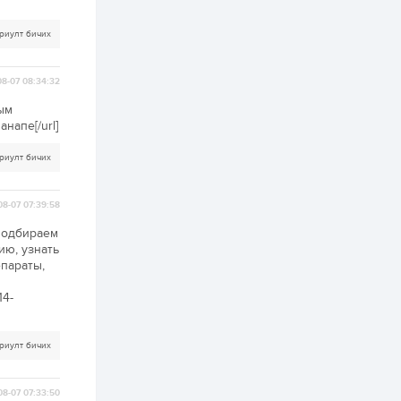
2 өдөр
0
0
Т.Жанлав: Бидний
риулт бичих
"Шугаман бус
системийг ойролцоо
бодох супер схемүүд"
бүтээл тооцон бодох
8-07 08:34:32
математикт нээлт...
2 өдөр
7
3
ым
С.Бямбацогт:
напе[/url]
Хэлэлцүүлгээс илүү
хэрэгжилт,
риулт бичих
амлалтаас илүү
бодит үр дүн чухал
3 өдөр
0
0
08-07 07:39:58
Неймар зодог тайлах
эсэхээ 12 дугаар сард
подбираем
шийднэ
ию, узнать
епараты,
3 өдөр
0
3
14-
Нийслэлийн 30
дугаар сургуулийг 10
дугаар сарын 1-нд
риулт бичих
ашиглалтад оруулна
3 өдөр
0
0
08-07 07:33:50