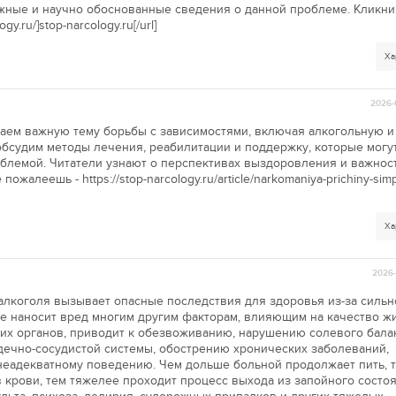
жные и научно обоснованные сведения о данной проблеме. Кликни
gy.ru/]stop-narcology.ru[/url]
Ха
2026-
ваем важную тему борьбы с зависимостями, включая алкогольную и
обсудим методы лечения, реабилитации и поддержку, которые могу
облемой. Читатели узнают о перспективах выздоровления и важнос
ожалеешь - https://stop-narcology.ru/article/narkomaniya-prichiny-simp
Ха
2026-
лкоголя вызывает опасные последствия для здоровья из-за сильн
же наносит вред многим другим факторам, влияющим на качество ж
их органов, приводит к обезвоживанию, нарушению солевого бала
ечно-сосудистой системы, обострению хронических заболеваний,
 неадекватному поведению. Чем дольше больной продолжает пить, 
 крови, тем тяжелее проходит процесс выхода из запойного состоя