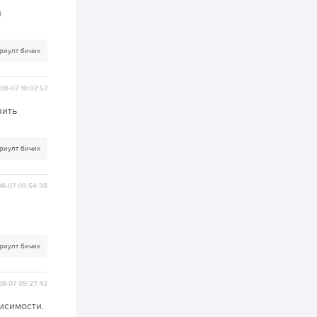
я
2 өдөр
2
0
Өнгөрсөн сард
1,439.2 кг үнэт
риулт бичих
металл худалдан
авчээ
08-07 10:07:57
2 өдөр
0
0
чить
Б.Найдалаа: Энэ
өвөл илүү хүнд байж
магадгүй учир төр,
эрчим хүчний
риулт бичих
байгууллагууд, иргэд
бэлтгэлээ сайн...
2 өдөр
6
0
8-07 09:54:38
Өнөөдөр сондгой
тоогоор төгссөн
автомашинтай иргэд
бензин авна
2 өдөр
0
3
риулт бичих
ЗГ: Шатахууны
хангамж,
нийлүүлэлтийг
08-07 09:27:43
тогтворжуулах
асуудлыг хэлэлцэж
исимости.
байна