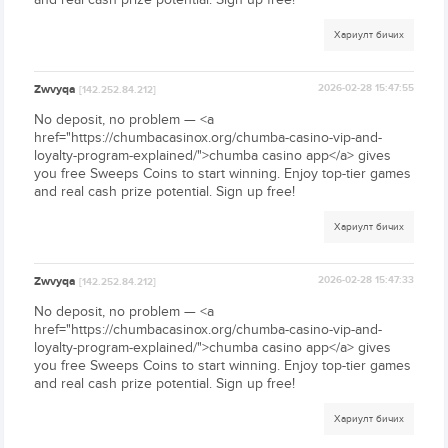
Хариулт бичих
Zwvyqa
2026-02-28 15:47:55
[142.252.84.212]
No deposit, no problem — <a
href="https://chumbacasinox.org/chumba-casino-vip-and-
loyalty-program-explained/">chumba casino app</a> gives
you free Sweeps Coins to start winning. Enjoy top-tier games
and real cash prize potential. Sign up free!
Хариулт бичих
Zwvyqa
2026-02-28 15:47:33
[142.252.84.212]
No deposit, no problem — <a
href="https://chumbacasinox.org/chumba-casino-vip-and-
loyalty-program-explained/">chumba casino app</a> gives
you free Sweeps Coins to start winning. Enjoy top-tier games
and real cash prize potential. Sign up free!
Хариулт бичих