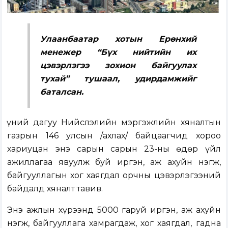
Улаанбаатар хотын Ерөнхий
менежер “Бүх нийтийн их
цэвэрлэгээ зохион байгуулах
тухай” тушаал, удирдамжийг
баталсан.
Үүний дагуу Нийслэлийн мэргэжлийн хяналтын
газрын 146 улсын /ахлах/ байцаагчид хороо
хариуцан энэ сарын сарын 23-ны өдөр үйл
ажиллагаа явуулж буй иргэн, аж ахуйн нэгж,
байгууллагын хог хаягдал орчны цэвэрлэгээний
байдалд хяналт тавив.
Энэ ажлын хүрээнд 5000 гаруй иргэн, аж ахуйн
нэгж, байгууллага хамрагдаж, хог хаягдал, гадна