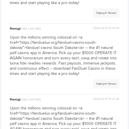
times and start playing like a pro today!
Хариулт бичих
Raezgi
2026-03-11 13:31:35
[166.1.251.180]
Upon the millions winning colossal on <a
href="https://fanduelus.org/fanduel-casino-south-
dakota/">fanduel casino South Dakota</a> – the #1 natural
pelf casino app in America. Pick up your $1000 OPERATE IT
AGAIN honorarium and turn every twirl, хэнд and rotate into
bona fide readies rewards. Fast payouts, immense jackpots,
and continuous effect – download FanDuel Casino in these
times and start playing like a pro today!
Хариулт бичих
Raezgi
2026-03-11 13:31:26
[166.1.251.180]
Upon the millions winning colossal on <a
href="https://fanduelus.org/fanduel-casino-south-
dakota/">fanduel casino South Dakota</a> – the #1 natural
pelf casino app in America. Pick up your $1000 OPERATE IT
AGAIN honorarium and turn every twirl, хэнд and rotate into