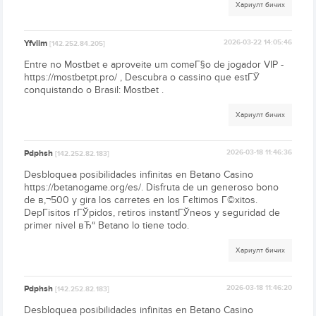
Хариулт бичих
Yfvlim
2026-03-22 14:05:46
[142.252.84.205]
Entre no Mostbet e aproveite um comeГ§o de jogador VIP -
https://mostbetpt.pro/ , Descubra o cassino que estГЎ
conquistando o Brasil: Mostbet .
Хариулт бичих
Pdphsh
2026-03-18 11:46:36
[142.252.82.183]
Desbloquea posibilidades infinitas en Betano Casino
https://betanogame.org/es/. Disfruta de un generoso bono
de в‚¬500 y gira los carretes en los Гєltimos Г©xitos.
DepГіsitos rГЎpidos, retiros instantГЎneos y seguridad de
primer nivel вЂ“ Betano lo tiene todo.
Хариулт бичих
Pdphsh
2026-03-18 11:46:20
[142.252.82.183]
Desbloquea posibilidades infinitas en Betano Casino