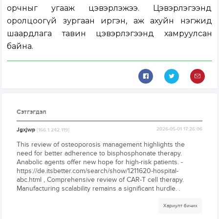
орчныг угааж цэвэрлэжээ. Цэвэрлэгээнд
оролцоогүй зургаан иргэн, аж ахуйн нэгжид
шаардлага тавин цэвэрлэгээнд хамруулсан
байна.
Сэтгэгдэл
Jgxjwp
2026-05-01 17:26:06
[166.1.242.119]
This review of osteoporosis management highlights the
need for better adherence to bisphosphonate therapy.
Anabolic agents offer new hope for high-risk patients. -
https://de.itsbetter.com/search/show/1211620-hospital-
abc.html , Comprehensive review of CAR-T cell therapy.
Manufacturing scalability remains a significant hurdle. .
Хариулт бичих