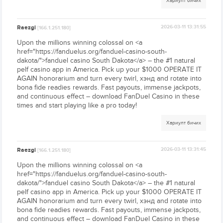
Хариулт бичих
Raezgi
2026-03-11 13:31:55
[166.1.251.180]
Upon the millions winning colossal on <a
href="https://fanduelus.org/fanduel-casino-south-
dakota/">fanduel casino South Dakota</a> – the #1 natural
pelf casino app in America. Pick up your $1000 OPERATE IT
AGAIN honorarium and turn every twirl, хэнд and rotate into
bona fide readies rewards. Fast payouts, immense jackpots,
and continuous effect – download FanDuel Casino in these
times and start playing like a pro today!
Хариулт бичих
Raezgi
2026-03-11 13:31:45
[166.1.251.180]
Upon the millions winning colossal on <a
href="https://fanduelus.org/fanduel-casino-south-
dakota/">fanduel casino South Dakota</a> – the #1 natural
pelf casino app in America. Pick up your $1000 OPERATE IT
AGAIN honorarium and turn every twirl, хэнд and rotate into
bona fide readies rewards. Fast payouts, immense jackpots,
and continuous effect – download FanDuel Casino in these