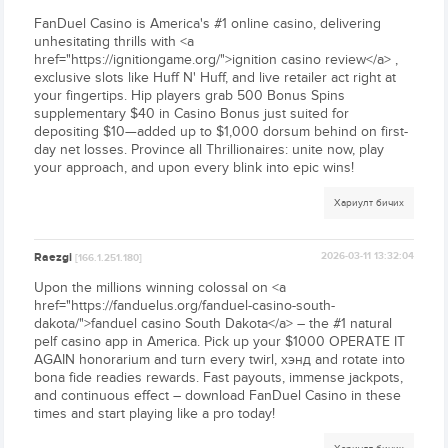
FanDuel Casino is America's #1 online casino, delivering
unhesitating thrills with <a
href="https://ignitiongame.org/">ignition casino review</a> ,
exclusive slots like Huff N' Huff, and live retailer act right at
your fingertips. Hip players grab 500 Bonus Spins
supplementary $40 in Casino Bonus just suited for
depositing $10—added up to $1,000 dorsum behind on first-
day net losses. Province all Thrillionaires: unite now, play
your approach, and upon every blink into epic wins!
Хариулт бичих
Raezgi
2026-03-11 13:32:04
[166.1.251.180]
Upon the millions winning colossal on <a
href="https://fanduelus.org/fanduel-casino-south-
dakota/">fanduel casino South Dakota</a> – the #1 natural
pelf casino app in America. Pick up your $1000 OPERATE IT
AGAIN honorarium and turn every twirl, хэнд and rotate into
bona fide readies rewards. Fast payouts, immense jackpots,
and continuous effect – download FanDuel Casino in these
times and start playing like a pro today!