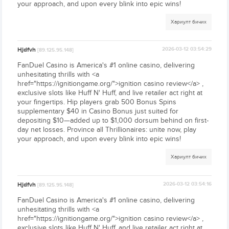
your approach, and upon every blink into epic wins!
Хариулт бичих
Hjdfvh
2026-03-12 03:54:29
[89.125.95.148]
FanDuel Casino is America's #1 online casino, delivering
unhesitating thrills with <a
href="https://ignitiongame.org/">ignition casino review</a> ,
exclusive slots like Huff N' Huff, and live retailer act right at
your fingertips. Hip players grab 500 Bonus Spins
supplementary $40 in Casino Bonus just suited for
depositing $10—added up to $1,000 dorsum behind on first-
day net losses. Province all Thrillionaires: unite now, play
your approach, and upon every blink into epic wins!
Хариулт бичих
Hjdfvh
2026-03-12 03:54:16
[89.125.95.148]
FanDuel Casino is America's #1 online casino, delivering
unhesitating thrills with <a
href="https://ignitiongame.org/">ignition casino review</a> ,
exclusive slots like Huff N' Huff, and live retailer act right at