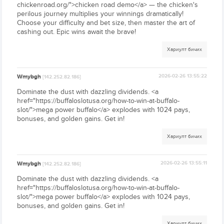
chickenroad.org/">chicken road demo</a> — the chicken's
perilous journey multiplies your winnings dramatically!
Choose your difficulty and bet size, then master the art of
cashing out. Epic wins await the brave!
Хариулт бичих
Wmybgh
2026-02-26 13:55:22
[142.252.82.186]
Dominate the dust with dazzling dividends. <a
href="https://buffaloslotusa.org/how-to-win-at-buffalo-
slot/">mega power buffalo</a> explodes with 1024 pays,
bonuses, and golden gains. Get in!
Хариулт бичих
Wmybgh
2026-02-26 13:55:11
[142.252.82.186]
Dominate the dust with dazzling dividends. <a
href="https://buffaloslotusa.org/how-to-win-at-buffalo-
slot/">mega power buffalo</a> explodes with 1024 pays,
bonuses, and golden gains. Get in!
Хариулт бичих