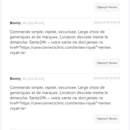
Хариулт бичих
Blsnhy
2026-03-07 11:01:14
[142.252.84.243]
Commande simple, rapide, securisee. Large choix de
generiques et de marques. Livraison discrete meme le
dimanche. Sante24h – votre sante ne dort jamais.<a
href="https://careconnectclinic.com/tentex-royal/">tentex
royal</a>
Хариулт бичих
Blsnhy
2026-03-07 11:01:05
[142.252.84.243]
Commande simple, rapide, securisee. Large choix de
generiques et de marques. Livraison discrete meme le
dimanche. Sante24h – votre sante ne dort jamais.<a
href="https://careconnectclinic.com/tentex-royal/">tentex
royal</a>
Хариулт бичих