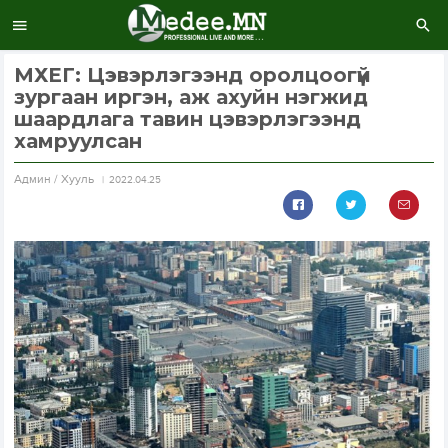
МХЕГ: Цэвэрлэгээнд оролцоогүй
зургаан иргэн, аж ахуйн нэгжид
шаардлага тавин цэвэрлэгээнд
хамруулсан
Aдмин / Хууль
2022.04.25