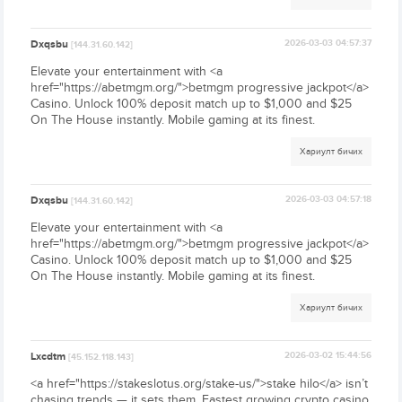
Dxqsbu
2026-03-03 04:57:37
[144.31.60.142]
Elevate your entertainment with <a
href="https://abetmgm.org/">betmgm progressive jackpot</a>
Casino. Unlock 100% deposit match up to $1,000 and $25
On The House instantly. Mobile gaming at its finest.
Хариулт бичих
Dxqsbu
2026-03-03 04:57:18
[144.31.60.142]
Elevate your entertainment with <a
href="https://abetmgm.org/">betmgm progressive jackpot</a>
Casino. Unlock 100% deposit match up to $1,000 and $25
On The House instantly. Mobile gaming at its finest.
Хариулт бичих
Lxcdtm
2026-03-02 15:44:56
[45.152.118.143]
<a href="https://stakeslotus.org/stake-us/">stake hilo</a> isn’t
chasing trends — it sets them. Fastest growing crypto casino