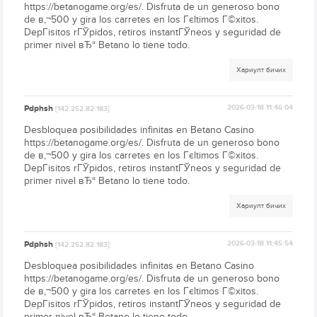
https://betanogame.org/es/. Disfruta de un generoso bono
de в‚¬500 y gira los carretes en los Гєltimos Г©xitos.
DepГіsitos rГЎpidos, retiros instantГЎneos y seguridad de
primer nivel вЂ“ Betano lo tiene todo.
Хариулт бичих
Pdphsh
2026-03-18 11:46:04
[142.252.82.183]
Desbloquea posibilidades infinitas en Betano Casino
https://betanogame.org/es/. Disfruta de un generoso bono
de в‚¬500 y gira los carretes en los Гєltimos Г©xitos.
DepГіsitos rГЎpidos, retiros instantГЎneos y seguridad de
primer nivel вЂ“ Betano lo tiene todo.
Хариулт бичих
Pdphsh
2026-03-18 11:45:54
[142.252.82.183]
Desbloquea posibilidades infinitas en Betano Casino
https://betanogame.org/es/. Disfruta de un generoso bono
de в‚¬500 y gira los carretes en los Гєltimos Г©xitos.
DepГіsitos rГЎpidos, retiros instantГЎneos y seguridad de
primer nivel вЂ“ Betano lo tiene todo.