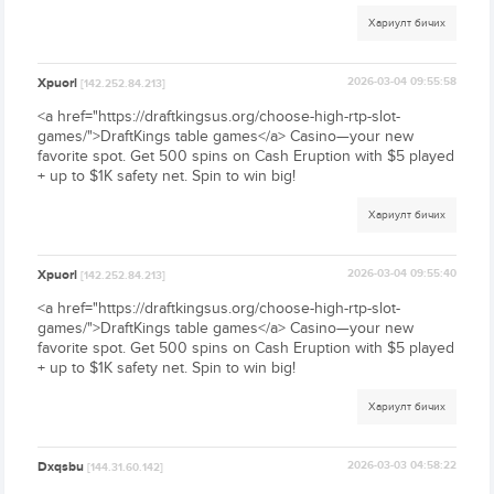
Хариулт бичих
Xpuorl
2026-03-04 09:55:58
[142.252.84.213]
<a href="https://draftkingsus.org/choose-high-rtp-slot-
games/">DraftKings table games</a> Casino—your new
favorite spot. Get 500 spins on Cash Eruption with $5 played
+ up to $1K safety net. Spin to win big!
Хариулт бичих
Xpuorl
2026-03-04 09:55:40
[142.252.84.213]
<a href="https://draftkingsus.org/choose-high-rtp-slot-
games/">DraftKings table games</a> Casino—your new
favorite spot. Get 500 spins on Cash Eruption with $5 played
+ up to $1K safety net. Spin to win big!
Хариулт бичих
Dxqsbu
2026-03-03 04:58:22
[144.31.60.142]