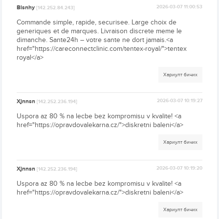
Blsnhy
2026-03-07 11:00:53
[142.252.84.243]
Commande simple, rapide, securisee. Large choix de
generiques et de marques. Livraison discrete meme le
dimanche. Sante24h – votre sante ne dort jamais.<a
href="https://careconnectclinic.com/tentex-royal/">tentex
royal</a>
Хариулт бичих
Xjnnsn
2026-03-07 10:19:27
[142.252.236.194]
Uspora az 80 % na lecbe bez kompromisu v kvalite! <a
href="https://opravdovalekarna.cz/">diskretni baleni</a>
Хариулт бичих
Xjnnsn
2026-03-07 10:19:20
[142.252.236.194]
Uspora az 80 % na lecbe bez kompromisu v kvalite! <a
href="https://opravdovalekarna.cz/">diskretni baleni</a>
Хариулт бичих