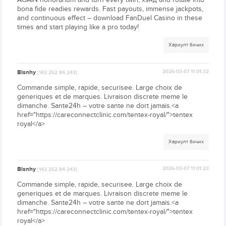
bona fide readies rewards. Fast payouts, immense jackpots,
and continuous effect – download FanDuel Casino in these
times and start playing like a pro today!
Хариулт бичих
Blsnhy
2026-03-07 11:01:32
[142.252.84.243]
Commande simple, rapide, securisee. Large choix de
generiques et de marques. Livraison discrete meme le
dimanche. Sante24h – votre sante ne dort jamais.<a
href="https://careconnectclinic.com/tentex-royal/">tentex
royal</a>
Хариулт бичих
Blsnhy
2026-03-07 11:01:23
[142.252.84.243]
Commande simple, rapide, securisee. Large choix de
generiques et de marques. Livraison discrete meme le
dimanche. Sante24h – votre sante ne dort jamais.<a
href="https://careconnectclinic.com/tentex-royal/">tentex
royal</a>