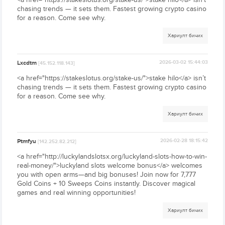
chasing trends — it sets them. Fastest growing crypto casino
for a reason. Come see why.
Хариулт бичих
Lxcdtm
2026-03-02 15:44:03
[45.152.118.143]
<a href="https://stakeslotus.org/stake-us/">stake hilo</a> isn’t
chasing trends — it sets them. Fastest growing crypto casino
for a reason. Come see why.
Хариулт бичих
Ptmfyu
2026-02-28 18:15:42
[142.252.82.212]
<a href="http://luckylandslotsx.org/luckyland-slots-how-to-win-
real-money/">luckyland slots welcome bonus</a> welcomes
you with open arms—and big bonuses! Join now for 7,777
Gold Coins + 10 Sweeps Coins instantly. Discover magical
games and real winning opportunities!
Хариулт бичих