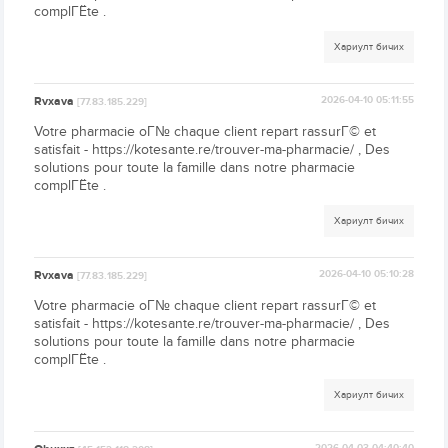
complГЁte .
Хариулт бичих
Rvxava
2026-04-10 05:11:55
[77.83.185.229]
Votre pharmacie oГ№ chaque client repart rassurГ© et
satisfait - https://kotesante.re/trouver-ma-pharmacie/ , Des
solutions pour toute la famille dans notre pharmacie
complГЁte .
Хариулт бичих
Rvxava
2026-04-10 05:10:28
[77.83.185.229]
Votre pharmacie oГ№ chaque client repart rassurГ© et
satisfait - https://kotesante.re/trouver-ma-pharmacie/ , Des
solutions pour toute la famille dans notre pharmacie
complГЁte .
Хариулт бичих