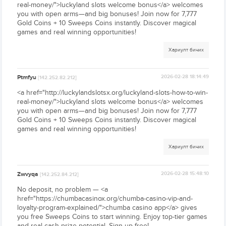
real-money/">luckyland slots welcome bonus</a> welcomes
you with open arms—and big bonuses! Join now for 7,777
Gold Coins + 10 Sweeps Coins instantly. Discover magical
games and real winning opportunities!
Хариулт бичих
Ptmfyu
2026-02-28 18:14:49
[142.252.82.212]
<a href="http://luckylandslotsx.org/luckyland-slots-how-to-win-
real-money/">luckyland slots welcome bonus</a> welcomes
you with open arms—and big bonuses! Join now for 7,777
Gold Coins + 10 Sweeps Coins instantly. Discover magical
games and real winning opportunities!
Хариулт бичих
Zwvyqa
2026-02-28 15:48:10
[142.252.84.212]
No deposit, no problem — <a
href="https://chumbacasinox.org/chumba-casino-vip-and-
loyalty-program-explained/">chumba casino app</a> gives
you free Sweeps Coins to start winning. Enjoy top-tier games
and real cash prize potential. Sign up free!