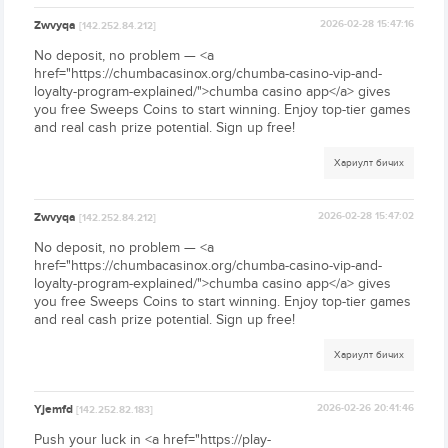
Zwvyqa
2026-02-28 15:47:16
[142.252.84.212]
No deposit, no problem — <a
href="https://chumbacasinox.org/chumba-casino-vip-and-
loyalty-program-explained/">chumba casino app</a> gives
you free Sweeps Coins to start winning. Enjoy top-tier games
and real cash prize potential. Sign up free!
Хариулт бичих
Zwvyqa
2026-02-28 15:47:02
[142.252.84.212]
No deposit, no problem — <a
href="https://chumbacasinox.org/chumba-casino-vip-and-
loyalty-program-explained/">chumba casino app</a> gives
you free Sweeps Coins to start winning. Enjoy top-tier games
and real cash prize potential. Sign up free!
Хариулт бичих
Yjemfd
2026-02-26 20:41:46
[142.252.82.183]
Push your luck in <a href="https://play-