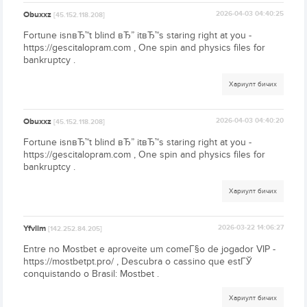
Obuxxz
2026-04-03 04:40:25
[45.152.118.208]
Fortune isnвЂ™t blind вЂ” itвЂ™s staring right at you -
https://gescitalopram.com , One spin and physics files for
bankruptcy .
Хариулт бичих
Obuxxz
2026-04-03 04:40:20
[45.152.118.208]
Fortune isnвЂ™t blind вЂ” itвЂ™s staring right at you -
https://gescitalopram.com , One spin and physics files for
bankruptcy .
Хариулт бичих
Yfvlim
2026-03-22 14:06:27
[142.252.84.205]
Entre no Mostbet e aproveite um comeГ§o de jogador VIP -
https://mostbetpt.pro/ , Descubra o cassino que estГЎ
conquistando o Brasil: Mostbet .
Хариулт бичих