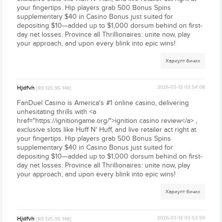
your fingertips. Hip players grab 500 Bonus Spins
supplementary $40 in Casino Bonus just suited for
depositing $10—added up to $1,000 dorsum behind on first-
day net losses. Province all Thrillionaires: unite now, play
your approach, and upon every blink into epic wins!
Хариулт бичих
Hjdfvh
2026-03-12 03:54:08
[89.125.95.148]
FanDuel Casino is America's #1 online casino, delivering
unhesitating thrills with <a
href="https://ignitiongame.org/">ignition casino review</a> ,
exclusive slots like Huff N' Huff, and live retailer act right at
your fingertips. Hip players grab 500 Bonus Spins
supplementary $40 in Casino Bonus just suited for
depositing $10—added up to $1,000 dorsum behind on first-
day net losses. Province all Thrillionaires: unite now, play
your approach, and upon every blink into epic wins!
Хариулт бичих
Hjdfvh
2026-03-12 03:53:59
[89.125.95.148]