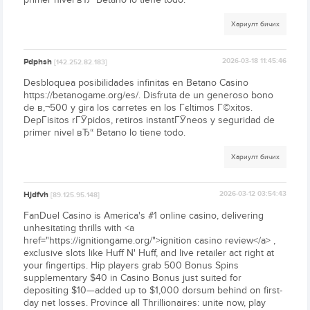
Хариулт бичих
Pdphsh
2026-03-18 11:45:46
[142.252.82.183]
Desbloquea posibilidades infinitas en Betano Casino
https://betanogame.org/es/. Disfruta de un generoso bono
de в‚¬500 y gira los carretes en los Гєltimos Г©xitos.
DepГіsitos rГЎpidos, retiros instantГЎneos y seguridad de
primer nivel вЂ“ Betano lo tiene todo.
Хариулт бичих
Hjdfvh
2026-03-12 03:54:43
[89.125.95.148]
FanDuel Casino is America's #1 online casino, delivering
unhesitating thrills with <a
href="https://ignitiongame.org/">ignition casino review</a> ,
exclusive slots like Huff N' Huff, and live retailer act right at
your fingertips. Hip players grab 500 Bonus Spins
supplementary $40 in Casino Bonus just suited for
depositing $10—added up to $1,000 dorsum behind on first-
day net losses. Province all Thrillionaires: unite now, play