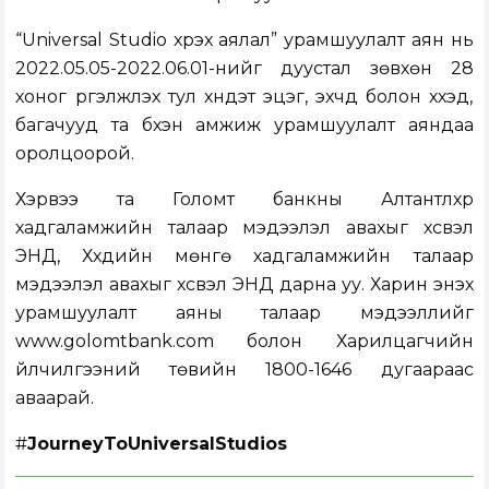
“Universal Studio хүрэх аялал” урамшуулалт аян нь
2022.05.05-2022.06.01-нийг дуустал зөвхөн 28
хоног үргэлжлэх тул хүндэт эцэг, эхчүүд болон хүүхэд,
багачууд та бүхэн амжиж урамшуулалт аяндаа
оролцоорой.
Хэрвээ та Голомт банкны Алтантүлхүүр
хадгаламжийн талаар мэдээлэл авахыг хүсвэл
ЭНД
, Хүүхдийн мөнгө хадгаламжийн талаар
мэдээлэл авахыг хүсвэл
ЭНД
дарна уу. Харин энэхүү
урамшуулалт аяны талаар мэдээллийг
www.golomtbank.com
болон Харилцагчийн
үйлчилгээний төвийн 1800-1646 дугаараас
аваарай.
#
JourneyToUniversalStudios