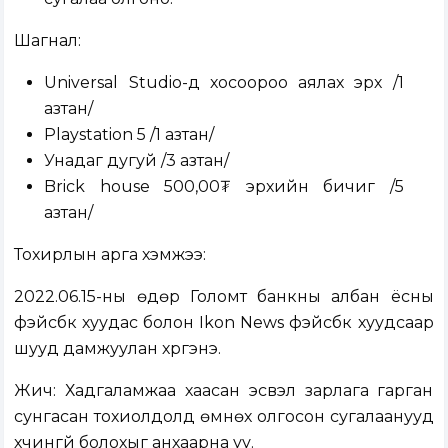
Шагнал:
Universal Studio-д хосоороо аялах эрх /1
азтан/
Playstation 5 /1 азтан/
Унадаг дугуй /3 азтан/
Brick house 500,00₮ эрхийн бичиг /5
азтан/
Тохирлын арга хэмжээ:
2022.06.15-ны өдөр Голомт банкны албан ёсны
фэйсбүүк хуудас болон Ikon News фэйсбүүк хуудсаар
шууд дамжуулан хүргэнэ.
Жич: Хадгаламжаа хаасан эсвэл зарлага гарган
сунгасан тохиолдолд өмнөх олгосон сугалаанууд
хүчингүй болохыг анхаарна уу.