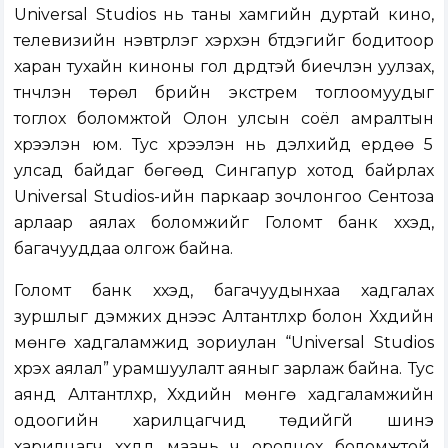
Universal Studios нь таны хамгийн дуртай кино,
телевизийн нэвтрүүлэг хэрхэн бүтдэгийг бодитоор
харан тухайн киноны гол дүрүүдтэй биечлэн уулзах,
түүнчлэн төрөл бүрийн экстрем тоглоомуудыг
тоглох боломжтой Олон улсын соёл амралтын
хүрээлэн юм. Тус хүрээлэн нь дэлхийд ердөө 5
улсад байдаг бөгөөд Сингапур хотод байрлах
Universal Studios-ийн паркаар зочлонгоо Сентоза
арлаар аялах боломжийг Голомт банк хүүхэд,
багачууддаа олгож байна.
Голомт банк хүүхэд, багачуудынхаа хадгалах
зуршлыг дэмжих үүднээс Алтантүлхүүр болон Хүүхдийн
мөнгө хадгаламжид зориулан “Universal Studios
хүрэх аялал” урамшуулалт аяныг зарлаж байна.
Тус
аянд Алтантүлхүүр, Хүүхдийн мөнгө хадгаламжийн
одоогийн харилцагчид төдийгүй шинэ
харилцагч хүүхдүүд маань ч оролцох боломжтой
.