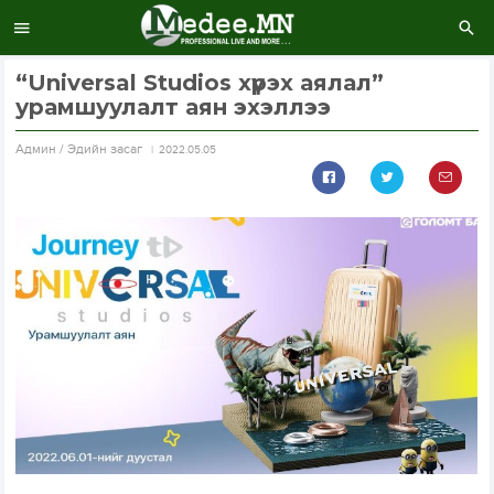
“Universal Studios хүрэх аялал”
урамшуулалт аян эхэллээ
Aдмин / Эдийн засаг
2022.05.05