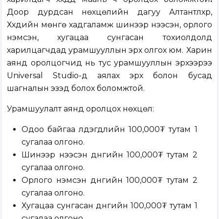
Доор дурдсан нөхцөлийн дагуу Алтантүлхүүр,
Хүүхдийн мөнгө хадгаламж шинээр нээсэн, орлого
нэмсэн, хугацаа сунгасан тохиолдолд
харилцагчдад урамшууллын эрх олгох юм.
Харин
аянд оролцогчид нь тус урамшууллын эрхээрээ
Universal Studio-д аялах эрх болон бусад
шагналын эзэд болох боломжтой.
Урамшуулалт аянд оролцох нөхцөл:
Одоо байгаа үлдэгдлийн 100,000₮ тутам 1
сугалаа олгоно.
Шинээр нээсэн дүнгийн 100,000₮ тутам 2
сугалаа олгоно.
Орлого нэмсэн дүнгийн 100,000₮ тутам 2
сугалаа олгоно.
Хугацаа сунгасан дүнгийн 100,000₮ тутам 1
сугалаа олгоно.