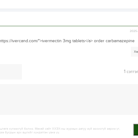
2025-
https://ivercand.com/">ivermectin 3mg tablets</a> order carbamazepine
Ха
1
сэтгэ
лага хүлээхгүй болно. Манай сайт ХХЗХ-ны журмын дагуу зүй зохисгүй зарим үг,
дээ бусдын эрх ашгийг хүндэтгэн үзнэ үү.