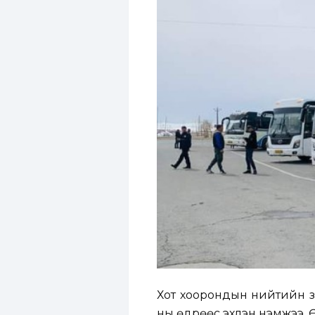
Хот хоорондын нийтийн зо
ны өдрөөс эхлэн нэмжээ. 