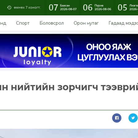
07
06
05
Баасан
Пүрэв
Лхагв
өмнөх 7 хоногт:
2026-08-07
2026-08-06
2026-
энд
Спорт
Боловсрол
Орон нутаг
Гадаад мэдэ
н нийтийн зорчигч тээври