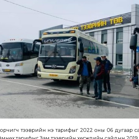
рчигч тээврийн үнэ тарифыг 2022 оны 06 дугаар с
Өмнөх тарифыг Зам тээврийн хөгжлийн сайдын 2019