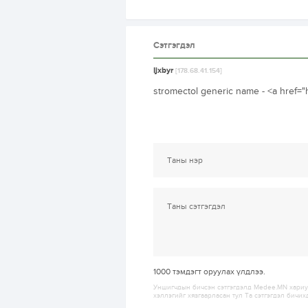
Сэтгэгдэл
Ijxbyr
[178.68.41.154]
stromectol generic name - <a href="
1000
тэмдэгт оруулах үлдлээ.
Уншигчдын бичсэн сэтгэгдэлд Medee.MN хариуц
хэллэгийг хязгаарласан тул Та сэтгэгдэл бичих