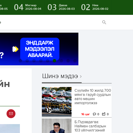
04
03
02
а
Мягмар
Даваа
Ням
08-05
2026-08-04
2026-08-03
2026-08-02
э
Шинэ мэдээ
йн
Сүүлийн 10 жилд 700
мянга гаруй суудлын
авто машин
импортолжээ
16 цаг
0
0
Б.Пүрэвдагва:
Найман салбарын
103 үйлчилгээний