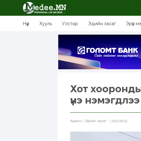
Нүүр
Хууль
Улстөр
Эдийн засаг
Эрүүл м
Хот хооронды
үнэ нэмэгдлээ
Aдмин / Эдийн засаг
2022.06.02