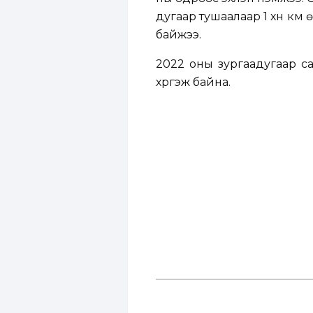
дугаар тушаалаар 1 хүн км ө
байжээ.
2022 оны зургаадугаар са
хүргэж байна.