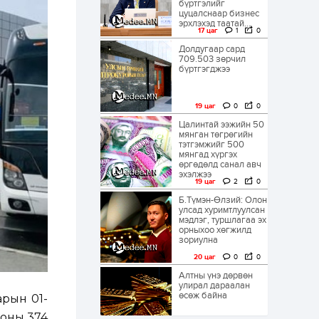
бүртгэлийг
цуцалснаар бизнес
эрхлэхэд таатай...
17 цаг
1
0
Долдугаар сард
709.503 зөрчил
бүртгэгджээ
19 цаг
0
0
Цалинтай ээжийн 50
мянган төгрөгийн
тэтгэмжийг 500
мянгад хүргэх
өргөдөлд санал авч
эхэлжээ
19 цаг
2
0
Б.Түмэн-Өлзий: Олон
улсад хуримтлуулсан
мэдлэг, туршлагаа эх
орныхоо хөгжилд
зориулна
20 цаг
0
0
Алтны үнэ дөрвөн
улирал дараалан
өсөж байна
арын 01-
 оны 374