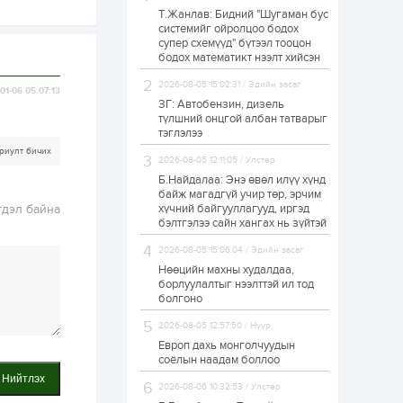
Т.Жанлав: Бидний "Шугаман бус
Н.Номтойбаяр:
системийг ойролцоо бодох
Аймгуудад
супер схемүүд" бүтээл тооцон
тулгамдаж буй
асуудлуудыг долоо
бодох математикт нээлт хийсэн
хоног бүр Засгийн
газрын...
2026-08-05 15:02:31 / Эдийн засаг
01-06 05:07:13
1 өдөр
0
0
ЗГ: Автобензин, дизель
УИХ-ын дарга
түлшний онцгой албан татварыг
С.Бямбацогт төрийг
тэглэлээ
төлөөлөн Сутай
хайрхны тэнгэрийг
риулт бичих
2026-08-05 12:11:05 / Улстөр
тахих төрийн
тахилгад оролцлоо
Б.Найдалаа: Энэ өвөл илүү хүнд
1 өдөр
3
0
байж магадгүй учир төр, эрчим
гдэл байна
хүчний байгууллагууд, иргэд
“Хотын дарга сонсож
байна” 150150 тусгай
бэлтгэлээ сайн хангах нь зүйтэй
дугаарыг
наймдугаар сарын
2026-08-05 15:06:04 / Эдийн засаг
14-нөөс ажиллуулж...
Нөөцийн махны худалдаа,
1 өдөр
0
0
борлуулалтыг нээлттэй ил тод
болгоно
“Чингис хаан” олон
улсын нисэх буудал
2026-08-05 12:57:50 / Нүүр
руу нийтийн тээврийн
автобус 24 цагаар
Европ дахь монголчуудын
үйлчилж байна
соёлын наадам боллоо
1 өдөр
1
0
Нийтлэх
2026-08-06 10:32:53 / Улстөр
Нийслэлийн