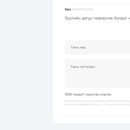
Орк
[103.57.92.236]
Хуулийн дагуу тээвэрлэж болдог 
1000
тэмдэгт оруулах үлдлээ.
Уншигчдын бичсэн сэтгэгдэлд Medee.MN хариуц
хэллэгийг хязгаарласан тул Та сэтгэгдэл бичих