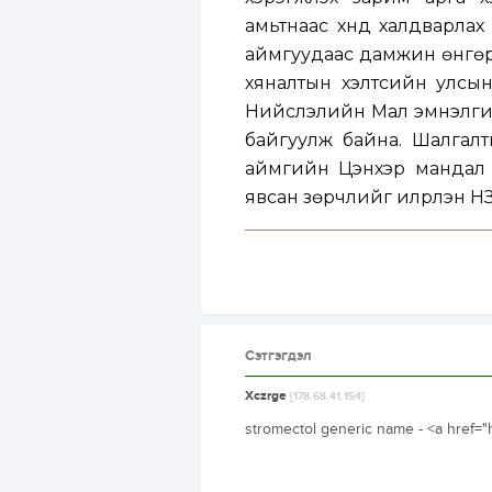
амьтнаас хүнд халдварлах
аймгуудаас дамжин өнгөрч
хяналтын хэлтсийн улсын
Нийслэлийн Мал эмнэлгий
байгуулж байна. Шалгал
аймгийн Цэнхэр мандал с
явсан зөрчлийг илрүүлэн НЗ
Сэтгэгдэл
Xczrge
[178.68.41.154]
stromectol generic name - <a href="h