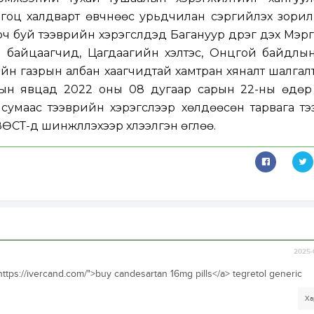
 гоц халдварт өвчнөөс урьдчилан сэргийлэх зорилг
 буй тээврийн хэрэгслүүдэд Багануур дүүрэг дэх Мэ
 байцаагчид, Цагдаагийн хэлтэс, Онцгой байдлын 
н газрын албан хаагчидтай хамтран хяналт шалгал
тын явцад 2022 оны 08 дугаар сарын 22-ны өдөр
умаас тээврийн хэрэгслээр хөлдөөсөн тарвага тэ
ӨСТ-д шинжлүүлэхээр хүлээлгэн өглөө.
2025-
ttps://ivercand.com/">buy candesartan 16mg pills</a> tegretol generic
Ха