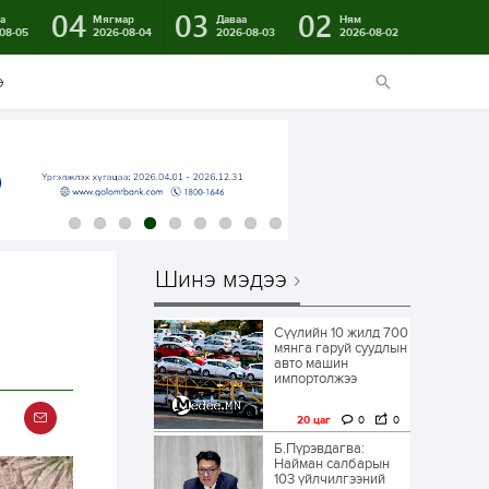
04
03
02
а
Мягмар
Даваа
Ням
08-05
2026-08-04
2026-08-03
2026-08-02
э
Шинэ мэдээ
Сүүлийн 10 жилд 700
мянга гаруй суудлын
авто машин
импортолжээ
20 цаг
0
0
Б.Пүрэвдагва:
Найман салбарын
103 үйлчилгээний