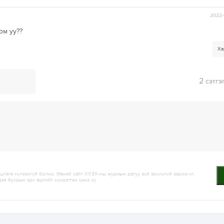
2022-
юм уу??
Ха
2
сэтгэ
лага хүлээхгүй болно. Манай сайт ХХЗХ-ны журмын дагуу зүй зохисгүй зарим үг,
дээ бусдын эрх ашгийг хүндэтгэн үзнэ үү.