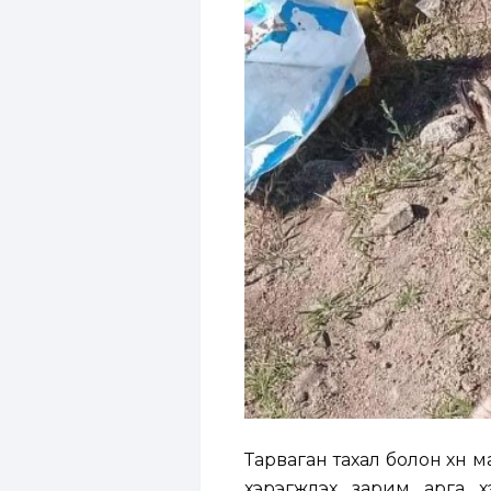
Тарваган тахал болон хүн
хэрэгжүүлэх зарим арга 