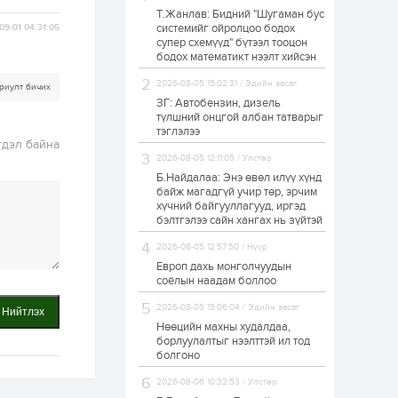
Т.Жанлав: Бидний "Шугаман бус
Н.Номтойбаяр:
системийг ойролцоо бодох
09-01 04:31:05
Аймгуудад
супер схемүүд" бүтээл тооцон
тулгамдаж буй
асуудлуудыг долоо
бодох математикт нээлт хийсэн
хоног бүр Засгийн
газрын...
2026-08-05 15:02:31 / Эдийн засаг
риулт бичих
1 өдөр
0
0
ЗГ: Автобензин, дизель
УИХ-ын дарга
түлшний онцгой албан татварыг
С.Бямбацогт төрийг
тэглэлээ
төлөөлөн Сутай
гдэл байна
хайрхны тэнгэрийг
2026-08-05 12:11:05 / Улстөр
тахих төрийн
тахилгад оролцлоо
Б.Найдалаа: Энэ өвөл илүү хүнд
1 өдөр
4
0
байж магадгүй учир төр, эрчим
хүчний байгууллагууд, иргэд
“Хотын дарга сонсож
байна” 150150 тусгай
бэлтгэлээ сайн хангах нь зүйтэй
дугаарыг
наймдугаар сарын
2026-08-05 12:57:50 / Нүүр
14-нөөс ажиллуулж...
Европ дахь монголчуудын
1 өдөр
0
0
соёлын наадам боллоо
“Чингис хаан” олон
2026-08-05 15:06:04 / Эдийн засаг
Нийтлэх
улсын нисэх буудал
руу нийтийн тээврийн
Нөөцийн махны худалдаа,
автобус 24 цагаар
борлуулалтыг нээлттэй ил тод
үйлчилж байна
болгоно
1 өдөр
1
0
2026-08-06 10:32:53 / Улстөр
Нийслэлийн