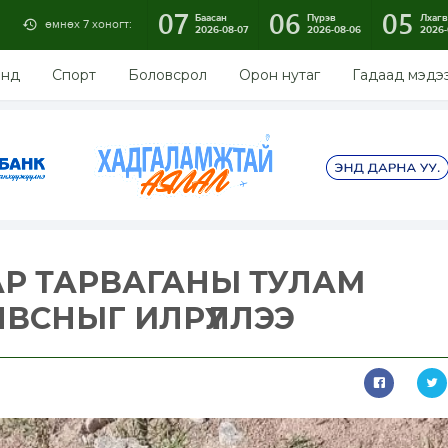
07
06
05
Баасан
Пүрэв
Лхагв
өмнөх 7 хоногт:
2026-08-07
2026-08-06
2026-
энд
Спорт
Боловсрол
Орон нутаг
Гадаад мэдэ
АР ТАРВАГАНЫ ТУЛАМ
ВСНЫГ ИЛРҮҮЛЛЭЭ