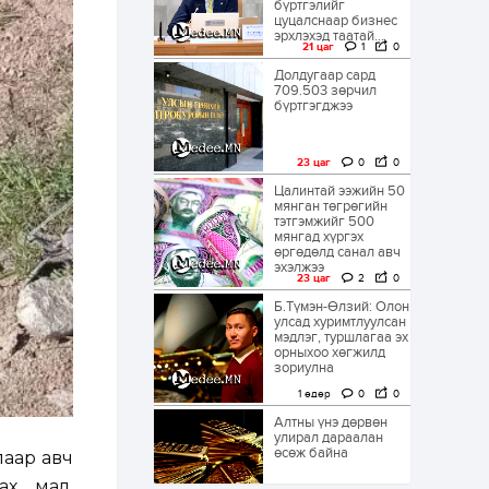
бүртгэлийг
цуцалснаар бизнес
эрхлэхэд таатай...
21 цаг
1
0
Долдугаар сард
709.503 зөрчил
бүртгэгджээ
23 цаг
0
0
Цалинтай ээжийн 50
мянган төгрөгийн
тэтгэмжийг 500
мянгад хүргэх
өргөдөлд санал авч
эхэлжээ
23 цаг
2
0
Б.Түмэн-Өлзий: Олон
улсад хуримтлуулсан
мэдлэг, туршлагаа эх
орныхоо хөгжилд
зориулна
1 өдөр
0
0
Алтны үнэ дөрвөн
улирал дараалан
өсөж байна
лаар авч
х, мал,