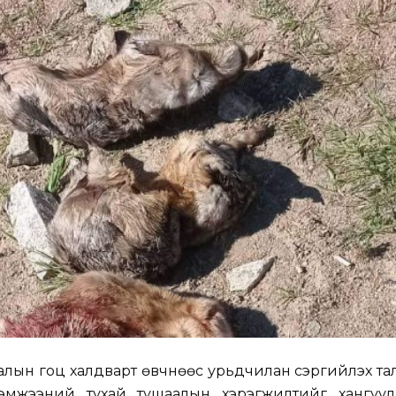
 малын гоц халдварт өвчнөөс урьдчилан сэргийлэх та
хэмжээний тухай тушаалын хэрэгжилтийг хангуула