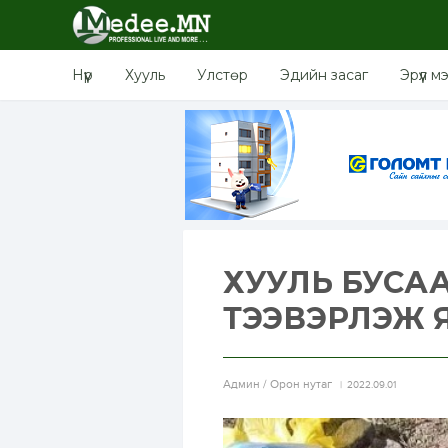
Нүүр
Хууль
Улстөр
Эдийн засаг
Эрүүл м
ХУУЛЬ БУСА
ТЭЭВЭРЛЭЖ Я
Aдмин / Орон нутаг
2022.09.01