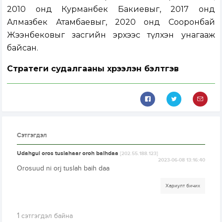
2010 онд Курманбек Бакиевыг, 2017 онд
Алмазбек Атамбаевыг, 2020 онд Сооронбай
Жээнбековыг засгийн эрхээс түлхэн унагааж
байсан.
Стратеги судалгааны хүрээлэн бэлтгэв
Сэтгэгдэл
Udahgui oros tuslahaar oroh baihdaa
[202.55.188.123]
2023-06-08 13:16:40
Orosuud ni orj tuslah baih daa
Хариулт бичих
1
сэтгэгдэл байна