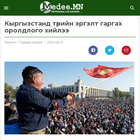
Кыргызстанд төрийн эргэлт гаргах
оролдлого хийлээ
Aдмин / Гадаад мэдээ
2023.06.07