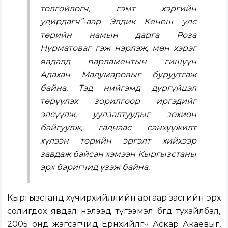
толгойлогч, гэмт хэргийн
удирдагч”-аар Элдик Кенеш улс
төрийн намын дарга Роза
Нурматоваг гэж нэрлэж, мөн хэрэг
явдалд парламентын гишүүн
Адахан Мадумаровыг буруутгаж
байна. Тэд нийгэмд дургүйцэл
төрүүлэх зорилгоор иргэдийг
элсүүлж, уулзалтуудыг зохион
байгуулж, гаднаас санхүүжилт
хүлээн төрийн эргэлт хийхээр
завдаж байсан хэмээн Кыргызстаны
эрх баригчид үзэж байна.
Кыргызстанд хүчирхийллийн аргаар засгийн эрх
солигдох явдал нэлээд түгээмэл бөгөөд тухайлбал,
2005 онд жагсагчид Ерөнхийлөгч Аскар Акаевыг,