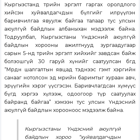
Кыргызстанд төрийн эргэлт гаргах оролдлого
хийсэн хуйвалдагчдын бүлгийг илрүүлэн
баривчилгаа явуулж байгаа талаар тус улсын
аюулгүй байдлын албаныхан мэдээлж байна.
Тодруулбал, Кыргызстаны Үндэсний аюулгүй
байдлын хорооны ажилтнууд зургаадугаар
сарын 5-нд төрийн эргэлт хийхийг завдсан байж
болзошгүй 30 гаруй хүнийг саатуулсан бөгөөд
“Мөрдөн шалгалтын явцад тэднээс гэмт хэргийн
санааг нотолсон эд мөрийн баримтыг хураан авч,
эрүүгийн хэрэг үүсгэсэн. Баривчлагдсан хүмүүс
бүгд хэргээ хүлээж, одоогоор түр саатуулах
байранд байгаа” хэмээн тус улсын Үндэсний
аюулгүй байдлын хорооноос мэдээлж байна.
Кыргызстаны Үндэсний аюулгүй
байдлын хороо “хуйвалдагчдын