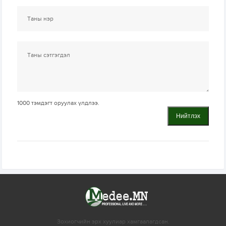
1000
тэмдэгт оруулах үлдлээ.
Нийтлэх
Зохиогчийн эрх хуулиар хамгаалагдсан.