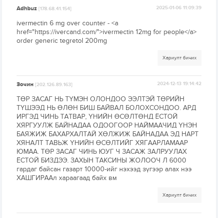
Adhbuz
2025-01-06 11:09:39
[178.68.41.154]
ivermectin 6 mg over counter - <a
href="https://ivercand.com/">ivermectin 12mg for people</a>
order generic tegretol 200mg
Хариулт бичих
Зочин
2024-12-13 19:14:42
[202.126.89.163]
ТӨР ЗАСАГ НЬ ТҮМЭН ОЛОНДОО ЭЭЛТЭЙ ТӨРИЙН
ТҮШЭЭД НЬ ӨЛӨН БИШ БАЙВАЛ БОЛОХСОНДОО. АРД
ИРГЭД ЧИНЬ ТАТВАР, ҮНИЙН ӨСӨЛТӨНД ЁСТОЙ
ХЯРГУУЛЖ БАЙНАДАА ОДООГООР НАЙМААЧИД ҮНЭН
БАЯЖИЖ БАХАРХАЛТАЙ ХӨЛЖИЖ БАЙНАДАА ЭД НАРТ
ХЯНАЛТ ТАВЬЖ ҮНИЙН ӨСӨЛТИЙГ ХЯГААРЛАМААР
ЮМАА. ТӨР ЗАСАГ ЧИНЬ ЮУГ Ч ЗАСАЖ ЗАЛРУУЛАХ
ЁСТОЙ БИЗДЭЭ. ЗАХЫН ТАКСИНЫ ЖОЛООЧ Л 6000
гардаг байсан газарт 10000-ийг нэхээд зүгээр алах нээ
ХАШГИРААл хараагаад байх вм
Хариулт бичих