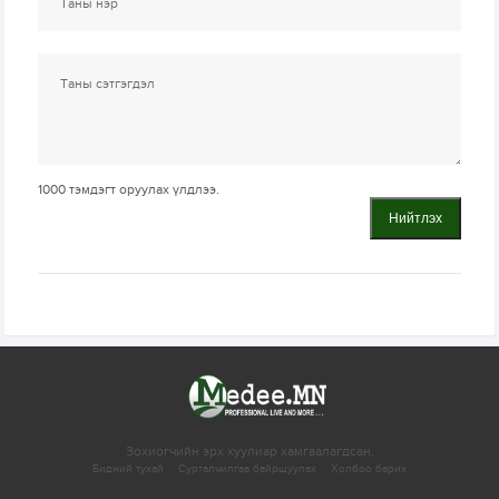
1000
тэмдэгт оруулах үлдлээ.
Нийтлэх
Зохиогчийн эрх хуулиар хамгаалагдсан.
Бидний тухай
Сурталчилгаа байршуулах
Холбоо барих