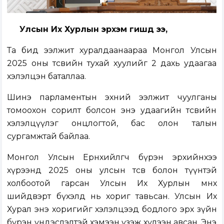
Улсын Их Хурлын эрхэм гишүүд ээ,
Та бид ээлжит хуралдаанаараа Монгол Улсын
2025 оны төсвийн тухай хуулийг 2 дахь удаагаа
хэлэлцэн баталлаа.
Шинэ парламентын эхний ээлжит чуулганы
томоохон сорилт болсон энэ удаагийн төсвийн
хэлэлцүүлэг онцлогтой, бас олон талын
сургамжтай байлаа.
Монгол Улсын Ерөнхийлөгч бүрэн эрхийнхээ
хүрээнд 2025 оны улсын төсөв болон түүнтэй
холбоотой гарсан Улсын Их Хурлын өмнөх
шийдвэрт бүхэлд нь хориг тавьсан. Улсын Их
Хурал энэ хоригийг хэлэлцээд бодлого эрх зүйн
бүрэн үндэслэлтэй хэмээн үзэж хүлээн авсан. Энэ