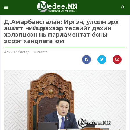
Д.Амарбаясгалан: Иргэн, улсын эрх
ашигт нийцүүлэхээр төсвийг дахин
хэлэлцсэн нь парламентат ёсны
эерэг хандлага юм
Aдмин / Улстөр
2024.12.12