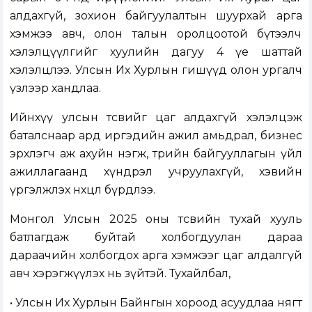
алдахгүй, зохион байгуулалтын шуурхай арга
хэмжээ авч, олон талын оролцоотой бүтээлч
хэлэлцүүлгийг хуулийн дагуу 4 үе шаттай
хэлэлцлээ. Улсын Их Хурлын гишүүд олон ургалч
үзлээр хандлаа.
Ийнхүү улсын төсвийг цаг алдахгүй хэлэлцэж
баталснаар ард иргэдийн ажил амьдрал, бизнес
эрхлэгч аж ахуйн нэгж, төрийн байгууллагын үйл
ажиллагаанд хүндрэл учруулахгүй, хэвийн
үргэлжлэх нөхцөл бүрдлээ.
Монгол Улсын 2025 оны төсвийн тухай хууль
батлагдаж буйтай холбогдуулан дараа
дараачийн холбогдох арга хэмжээг цаг алдалгүй
авч хэрэгжүүлэх нь зүйтэй. Тухайлбал,
• Улсын Их Хурлын Байнгын хороод асуудлаа нягт