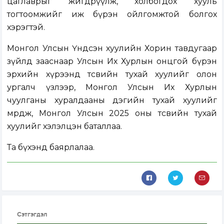
цаглаврыг жигдрүүлж, холбогдох хууль
тогтоомжийг иж бүрэн ойлгомжтой болгох
хэрэгтэй.
Монгол Улсын Үндсэн хуулийн Хорин тавдугаар
зүйлд зааснаар Улсын Их Хурлын онцгой бүрэн
эрхийн хүрээнд төсвийн тухай хуулийг олон
ургалч үзлээр, Монгол Улсын Их Хурлын
чуулганы хуралдааны дэгийн тухай хуулийг
мөрдөж, Монгол Улсын 2025 оны төсвийн тухай
хуулийг хэлэлцэн баталлаа.
Та бүхэнд баярлалаа.
Сэтгэгдэл