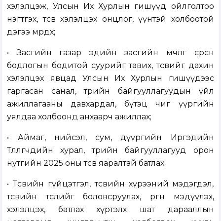
хэлэлцэж, Улсын Их Хурлын гишүүд ойлголтоо
нэгтгэх, төсөв хэлэлцэх онцлог, үүнтэй холбоотой
дэгээ мөрдөх;
• Засгийн газар эдийн засгийн мөчлөг сөрсөн
бодлогын бодитой суурийг тавих, төсвийг дахин
хэлэлцэх явцад Улсын Их Хурлын гишүүдээс
гаргасан санал, төрийн байгууллагуудын үйл
ажиллагааны давхардал, бүтэц чиг үүргийн
уялдаа холбоонд анхаарч ажиллах;
• Аймаг, нийсэл, сум, дүүргийн Иргэдийн
Төлөөлөгчдийн хурал, төрийн байгууллагууд орон
нутгийн 2025 оны төсвөө яаралтай батлах;
• Төсвийн гүйцэтгэл, төсвийн хүрээний мэдэгдэл,
төсвийн төслийг боловсруулах, өргөн мэдүүлэх,
хэлэлцэх, батлах хүртэлх шат дарааллын