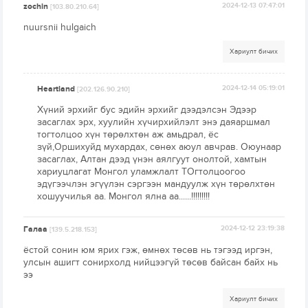
zochin
2024-12-13 07:47:01
[103.80.210.64]
nuursnii hulgaich
Хариулт бичих
Heartland
2024-12-14 05:19:01
[202.126.90.210]
Хүний эрхийг бус эдийн эрхийг дээдэлсэн Эдээр
засаглах эрх, хуулийн хүчирхийлэлт энэ даяаршмал
тогтолцоо хүн төрөлхтөн аж амьдрал, ёс
зүй,Оршихуйд мухардах, сөнөх аюул авчрав. Оюунаар
засаглах, Алтан дээд үнэн аялгуут онолтой, хамтын
хариуцлагат Монгол уламжлалт ТОгтолцоогоо
эдүгээчлэн эгүүлэн сэргээн мандуулж хүн төрөлхтөн
хошуучилья аа. Монгол ялна аа......!!!!!!!!!
Галаа
2024-12-12 23:19:38
[139.5.218.153]
ёстой сонин юм ярих гэж, өмнөх төсөв нь тэгээд иргэн,
улсын ашигт сонирхолд нийцээгүй төсөв байсан байх нь
ээ
Хариулт бичих