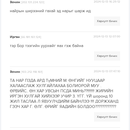
Зочин
2024-12-13 16:29:12
[202.131.234.123]
найрын ширээний гахай эд нарыг шарж ид
Хариулт бичих
Иргэн
2024-12-13 12:07:00
[66.181.161.124]
тэр Бор тээгийн уурхөйг яах гэж байна
Хариулт бичих
Зочин
2024-12-13 07:47:10
[103.212.118.161]
ТА НАР ПЗДА АРД ТүМНИЙ М. ӨНГИЙГ НУУЦААР
ХАЛААСЛАЖ ХУЛГАЙЛАХАА БОЛИОРОЙ МУУ .
ӨРВИЙС.. ӨН ХАР УВСЫН ПСДА МИНЬ??!!!!!!!! ЖИРИЙН
ИРГЭН ХУЛГАЙ ХИЙХЭЭР УЧИР З. ҮГГ. ҮЙ шоронд 10
ЖИЛ ТАСЛАА Л ЯВУУЛЧДИЙМ БАЙНЛЭЭ !!!! ДОРЖХАНД
ГЭЭЧ ХАР Г. ӨЛГ. ӨРИЙГ ЯАДИЙН БОЛДОО????????????
Хариулт бичих