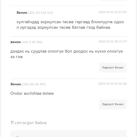
Зочин
2024-12-13 10:27:42
[202.131.234.123]
хулгайчдад зориулсан төсөв гаргаад блоклуулж одоо
л иргэдэд зориулсан төсөв батлав гээд байнаа.
зочин
2024-12-12 18:33:27
[202.9.46.105]
дээдэх нь суудлаа олохгүи бол доодох нь нүхээ олохгүи
ээ гэж
Хариулт бичих
Зочин
2024-12-12 16:52:28
[202.126.90.143]
Ondor avchihlaa tiimee
Хариулт бичих
11
сэтгэгдэл байна