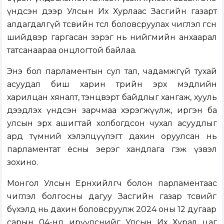
үндсэн дээр Улсын Их Хурлаас Засгийн газарт
алдагдалгүй төсвийн төсөл боловсруулах чиглэл өгсөн
шийдвэр гаргасан зэрэг нь нийгмийн анхаарал
татсанаараа онцлогтой байлаа.
Энэ бол парламентын сул тал, чадамжгүй тухай
асуудал биш харин төрийн эрх мэдлийн
харилцан хяналт, тэнцвэрт байдлыг хангаж, хууль
дээдлэх үндсэн зарчмаа хэрэгжүүлж, иргэн ба
улсын эрх ашигтай холбогдсон чухал асуудлыг
ард түмний хэлэлцүүлэгт дахин оруулсан нь
парламентат ёсны эерэг хандлага гэж үзвэл
зохино.
Монгол Улсын Ерөнхийлөгч болон парламентаас
чиглэл болгосны дагуу Засгийн газар төсвийг
бүхэлд нь дахин боловсруулж 2024 оны 12 дугаар
сарын 04-нд ирүүлснийг Улсын Их Хурал цаг