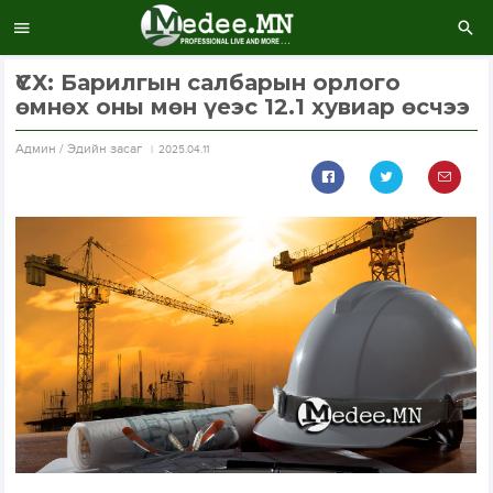
ҮСХ: Барилгын салбарын орлого
өмнөх оны мөн үеэс 12.1 хувиар өсчээ
Aдмин / Эдийн засаг
2025.04.11