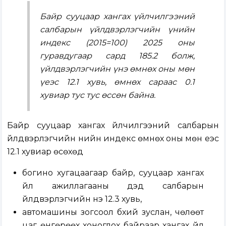
Байр сууцаар хангах үйлчилгээний
салбарын үйлдвэрлэгчийн үнийн
индекс (2015=100) 2025 оны
гуравдугаар сард 185.2 болж,
үйлдвэрлэгчийн үнэ өмнөх оны мөн
үеэс 12.1 хувь, өмнөх сараас 0.1
хувиар тус тус өссөн байна.
Байр сууцаар хангах үйлчилгээний салбарын
үйлдвэрлэгчийн үнийн индекс өмнөх оны мөн үеэс
12.1 хувиар өсөхөд
богино хугацаагаар байр, сууцаар хангах
үйл ажиллагааны дэд салбарын
үйлдвэрлэгчийн үнэ 12.3 хувь,
автомашины зогсоол бүхий зуслан, чөлөөт
цаг өнгөрөөх хоноглох байраар хангах үйл