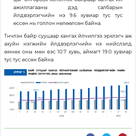
ажиллагааны дэд салбарын
үйлдвэрлэгчийн үнэ 9.6 хувиар тус тус
өссөн нь голлон нөлөөлсөн байна.
Түүнчлэн байр сууцаар хангах үйлчилгээ эрхлэгч аж
ахуйн нэгжийн үйлдвэрлэгчийн үнэ нийслэлд
өмнөх оны мөн үеэс 10.7 хувь, аймагт 19.0 хувиар
тус тус өссөн байна.