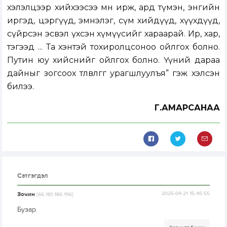
хэлэлцээр хийхээсээ өмнө ирж, ард түмэн, энгийн
иргэд, цэргүүд, эмнэлэг, сүм хийдүүд, хүүхдүүд,
сүйрсэн эсвэл үхсэн хүмүүсийг хараарай. Ир, хар,
тэгээд ... Та хэнтэй тохиролцсоноо ойлгох болно.
Путин юу хийснийг ойлгох болно. Үүний дараа
дайныг зогсоох төлөвлөгөөгөө урагшлуулъя” гэж хэлсэн
билээ.
Г.АМАРСАНАА
Сэтгэгдэл
Зочин
2025-04-21 15:46:55
[66.181.186.196]
Бузар