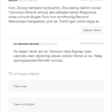
zochin
2025-04-16 14:10:00
[202.55.188.103]
huts. Zonog naimaanii tembujchin. Ene dainiig delhiin nomer
1 terrorisst Amerik ehluulj..alia salbadai natsist Nogoonoo
ulsaa suiruuln.Augaa Oros hun torolhtoniig Baruunii
Natsizmaas hamgaalsan yum aa. Tramf ogor nohoi oilgoj av.
Хариулт бичих
чи оросын золиос
2025-04-16 18:31:05
[145.53.68.69]
Чи яадаг гөлөг вэ чи. Оросын талд буриад тува
цэргийн хамт фронтод махан золиос болж үх чи. Наад
оросуудынхаа бөгсийг үнсээд.
17
сэтгэгдэл байна