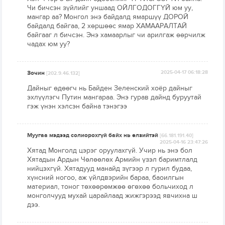
Чи бичсэн зүйлийг уншаад ОЙЛГОДОГГҮЙ юм уу,
мангар аа? Монгол энэ байдалд ямаршүү ДОРОЙ
байдалд байгаа, 2 хөршөөс ямар ХАМААРАЛТАЙ
байгааг л бичсэн. Энэ хамаарлыг чи арилгаж өөрчилж
чадах юм уу?
Зочин
2025-04-17 06:18:28
[202.9.46.132]
Дайныг өдөөгч нь Байден Зеленский хоёр дайныг
эхлүүлэгч Путин мангараа. Энэ гурав дайнд буруутай
гэж үнэн хэлсэн байна тэнэгээ
Муугаа мэдээд солиорохгүй байх нь өлзийтэй
[66.181.191.40]
2025-04-16 23:47:26
Хятад Монголд цэрэг оруулахгүй. Учир нь энэ бол
Хятадын Ардын Чөлөөлөх Армийн үзэл баримтлалд
нийцэхгүй. Хятадууд манайд зүгээр л гурил будаа,
хүнсний ногоо, аж үйлдвэрийн бараа, баоилгын
материал, тоног төхөөрөмжөө өгөхөө больчиход л
монголчууд мухай царайлаад жижгэрээд явчихна ш
дээ.