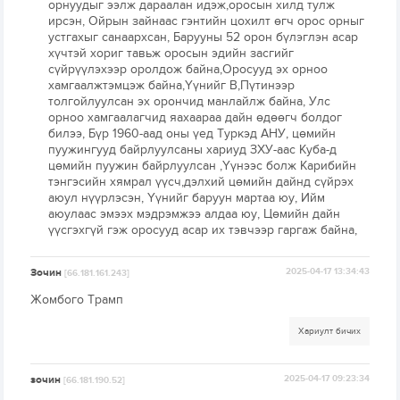
орнуудыг ээлж дараалан идэж,оросын хилд тулж
ирсэн, Ойрын зайнаас гэнтийн цохилт өгч орос орныг
устгахыг санаархсан, Барууны 52 орон бүлэглэн асар
хүчтэй хориг тавьж оросын эдийн засгийг
сүйрүүлэхээр оролдож байна,Оросууд эх орноо
хамгаалжтэмцэж байна,Үүнийг В,Пүтинээр
толгойлуулсан эх орончид манлайлж байна, Улс
орноо хамгаалагчид яахаараа дайн өдөөгч болдог
билээ, Бүр 1960-аад оны үед Туркэд АНУ, цөмийн
пуужингууд байрлуулсаны хариуд ЗХУ-аас Куба-д
цөмийн пуужин байрлуулсан ,Үүнээс болж Карибийн
тэнгэсийн хямрал үүсч,дэлхий цөмийн дайнд сүйрэх
аюул нүүрлэсэн, Үүнийг баруун мартаа юу, Ийм
аюулаас эмээх мэдрэмжээ алдаа юу, Цөмийн дайн
үүсгэхгүй гэж оросууд асар их тэвчээр гаргаж байна,
Зочин
2025-04-17 13:34:43
[66.181.161.243]
Жомбого Трамп
Хариулт бичих
зочин
2025-04-17 09:23:34
[66.181.190.52]