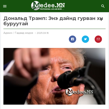
Дональд Трамп: Энэ дайнд гурван хүн
буруутай
Aдмин / Гадаад мэдээ
2025.04.16