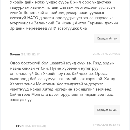
Украйн дайн эхлэх үндэс суурь 8 жил орос үндэстнээ
гадуурхаж хавчиж галдан шатааж мөргөлдөөн үүсгэсэн
үүнийг Зеленский эв найрамдалаар зохицуулахыг
хүсээгүй НАТО д элсэж оросуудыг устгах санаархалыг
эсэргүүцсэн Зеленский ЕХ Франц Англи Германи дэлхйн
3р дайн мөрөөдөөд АНУ эсэргүүцэж бна
Хариулт бичих
Зочин
2025-04-16 20:10:37
[59.153.112.14]
Овоо босгоогүй бол шаазгай юунд суух вэ. Гээд ардын
маань сайхан үг бий. Путин хүрээний нутаг руу
өнгөлзөөгүй бол Украйн юу гэж байлдах вэ. Оросыг
өмөөрөөд байгаа хүмүүс нэг юм ойлгох хэрэгтэй. Хятад
Хэрвээ танай Монголын Хас тэмдэгтэй үндсэрхэг
үзэлтнүүд манай Хятад иргэдийн эрх ашгийг зөрчөөд
байна гээд Монголд цэрэг оруулвал та нарын зөв гээд
эзлэгдэх үү.
Хариулт бичих
зочин
2025-04-18 15:40:27
[66.181.188.31]