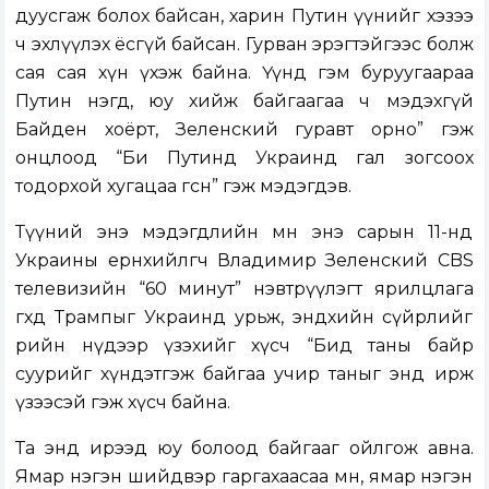
дуусгаж болох байсан, харин Путин үүнийг хэзээ
ч эхлүүлэх ёсгүй байсан. Гурван эрэгтэйгээс болж
сая сая хүн үхэж байна. Үүнд гэм буруугаараа
Путин нэгд, юу хийж байгаагаа ч мэдэхгүй
Байден хоёрт, Зеленский гуравт орно” гэж
онцлоод “Би Путинд Украинд гал зогсоох
тодорхой хугацаа өгсөн” гэж мэдэгдэв.
Түүний энэ мэдэгдлийн өмнө энэ сарын 11-нд
Украины ерөнхийлөгч Владимир Зеленский CBS
телевизийн “60 минут” нэвтрүүлэгт ярилцлага
өгөхдөө Трампыг Украинд урьж, эндхийн сүйрлийг
өөрийн нүдээр үзэхийг хүсч “Бид таны байр
суурийг хүндэтгэж байгаа учир таныг энд ирж
үзээсэй гэж хүсч байна.
Та энд ирээд юу болоод байгааг ойлгож авна.
Ямар нэгэн шийдвэр гаргахаасаа өмнө, ямар нэгэн