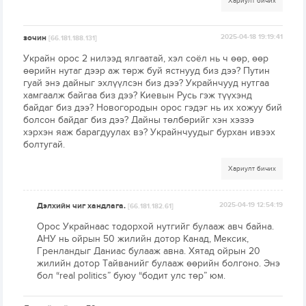
Хариулт бичих
зочин
2025-04-18 19:19:41
[66.181.188.131]
Украйн орос 2 нилээд ялгаатай, хэл соёл нь ч өөр, өөр
өөрийн нутаг дээр аж төрж буй ястнууд биз дээ? Путин
гуай энэ дайныг эхлүүлсэн биз дээ? Украйнчууд нутгаа
хамгаалж байгаа биз дээ? Киевын Русь гэж түүхэнд
байдаг биз дээ? Новогородын орос гэдэг нь их хожуу бий
болсон байдаг биз дээ? Дайны төлбөрийг хэн хэзээ
хэрхэн яаж барагдуулах вэ? Украйнчуудыг бурхан ивээх
болтугай.
Хариулт бичих
Дэлхийн чиг хандлага.
2025-04-19 12:54:19
[66.181.182.61]
Орос Украйнаас тодорхой нутгийг булааж авч байна.
АНУ нь ойрын 50 жилийн дотор Канад, Мексик,
Гренландыг Даниас булааж авна. Хятад ойрын 20
жилийн дотор Тайванийг булааж өөрийн болгоно. Энэ
бол “real politics” буюу “бодит улс төр” юм.