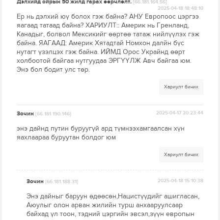
Дэлхийд ойрын 50 жилд гарах өөрчлөлт.
[66.181.164.56]
2025-04-18 18:48:10
Ер нь дэлхий юү болох гэж байна? АНУ Европоос цэргээ
яагаад татаад байна? ХАРИУЛТ:: Америк нь Гренланд,
Канадыг, болвол Мексикийг өөртөө татаж нийлүүлэх гэж
байна. ЯАГААД: Америк Хятадтай Номхон далйн бүс
нутагт үзэлцэх гэж байна. ИЙМД Орос Украйнд өөрт
холбоотой байгаа нутгуудаа ЭРГҮҮЛЖ Авч байгаа юм.
Энэ бол бодит улс төр.
Хариулт бичих
Зочин
2025-04-17 20:23:44
[66.181.190.146]
энэ дайнд путин буруугүй ард түмнээхамгаалсан хүн
яахлаараа буруутан болдог юм
Хариулт бичих
Зочин
2025-04-18 15:10:38
[66.181.188.31]
Энэ дайныг баруун өдөөсөн,Нацистүүдийг ашигласан,
Аюулыг олон арван жилийн турш анхааруулсаар
байхад үл тоон, тэдний цэргийн эвсэл,зүүн европын