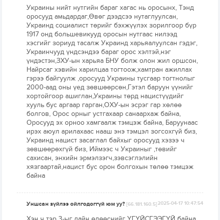
Украины нийт нутгийн бараг хагас нь оросынх, Тэнд
оросууд амьдардаг,Өвөг дээдсээ нутаглуулсан,
Украинд социалист төрийг бэхжүүлэх зорилгоор бүр
1917 онд большевикууд оросын нутгаас нилээд
хэсгийг зориуд тасалж Украинд харьяалуулсан гэдэг,
Украинчууд үндсэндээ бараг орос хэлтэй,нэг
үндэстэн,ЗХУ-ын харьяа БНУ болж олон жил оршсон,
Найрсаг хэвийн харилцаа тогтоож,хамтран ажиллах
гэрээ байгуулж ,оросууд Украины тусгаар тогтнолыг
2000-аад оны үед зөвшөөрсөн,Гэтэл баруун үүнийг
хортойгоор ашиглан,Украины төрд нацистүүдийг
хууль бус аргаар гарган,ОХУ-ын эсрэг гар хөлөө
болгов, Орос орныг устгахаар санаархаж байна,
Оросууд эх орноо хамгаалж тэмцэж байна, Баруунаас
ирэх аюул арилахаас нааш энэ тэмцэл зогсохгүй биз,
Украинд нацист засаглал байхыг оросууд хэзээ ч
зөвшөөрөхгүй биз, Иймээс ч Украиныг ,төвийг
сахисан, энхийн эрмэлзэгч,зэвсэглэлийн
хязгаартай,нацист бус орон болгохын төлөө тэмцэж
байна
Уншсан зүйлээ ойлгодоггүй юм уу?
2025-04-17 10:47:54
[66.181.160.5]
Хэн ч тэр 3-ыг дайн өдөөснийг ҮГҮЙСГЭЭГҮЙ байна.