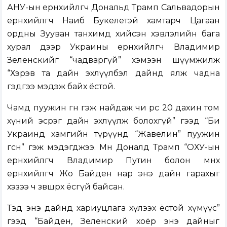
АНУ-ын ерөнхийлөгч Дональд Трамп Сальвадорын
ерөнхийлөгч Наиб Букелетэй хамтарч Цагаан
ордны Зууван танхимд хийсэн хэвлэлийн бага
хурал дээр Украины ерөнхийлөгч Владимир
Зеленскийг “чадваргүй” хэмээн шүүмжилж
“Хэрэв та дайн эхлүүлбэл дайнд ялж чадна
гэдгээ мэдэж байх ёстой.
Чамд пуужин өгнө гэж найдаж чи өөрөөсөө 20 дахин том
хүний эсрэг дайн эхлүүлж болохгүй” гээд “Би
Украинд хамгийн түрүүнд “Жавелин” пуужин
өгсөн” гэж мэдэгджээ. Мөн Доналд Трамп “ОХУ-ын
ерөнхийлөгч Владимир Путин болон өмнөх
ерөнхийлөгч Жо Байден нар энэ дайн гарахыг
хэзээ ч зөвшөөрөх ёсгүй байсан.
Тэд энэ дайнд хариуцлага хүлээх ёстой хүмүүс”
гээд “Байден, Зеленский хоёр энэ дайныг