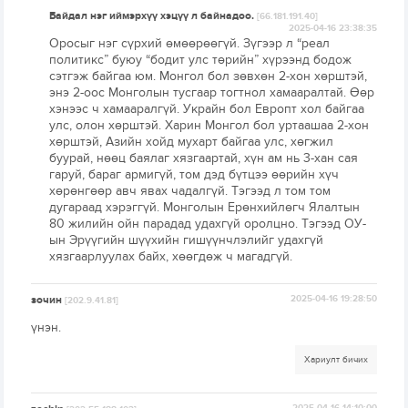
Байдал нэг иймэрхүү хэцүү л байнадоо.
[66.181.191.40]
2025-04-16 23:38:35
Оросыг нэг сүрхий өмөөрөөгүй. Зүгээр л “реал
политикс” буюу “бодит улс төрийн” хүрээнд бодож
сэтгэж байгаа юм. Монгол бол зөвхөн 2-хон хөрштэй,
энэ 2-оос Монголын тусгаар тогтнол хамааралтай. Өөр
хэнээс ч хамааралгүй. Украйн бол Европт хол байгаа
улс, олон хөрштэй. Харин Монгол бол уртаашаа 2-хон
хөрштэй, Азийн хойд мухарт байгаа улс, хөгжил
буурай, нөөц баялаг хязгаартай, хүн ам нь 3-хан сая
гаруй, бараг армигүй, том дэд бүтцээ өөрийн хүч
хөрөнгөөр авч явах чадалгүй. Тэгээд л том том
дугараад хэрэггүй. Монголын Ерөнхийлөгч Ялалтын
80 жилийн ойн парадад удахгүй оролцно. Тэгээд ОУ-
ын Эрүүгийн шүүхийн гишүүнчлэлийг удахгүй
хязгаарлуулах байх, хөөгдөж ч магадгүй.
зочин
2025-04-16 19:28:50
[202.9.41.81]
үнэн.
Хариулт бичих