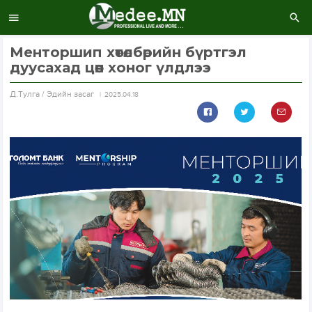
Менторшип хөтөлбөрийн бүртгэл
дуусахад цөөн хоног үлдлээ
Д.Тулга / Эдийн засаг
2025.04.18