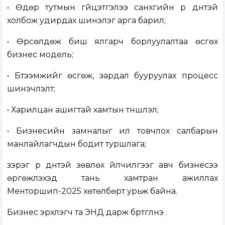
• Өдөр тутмын гүйцэтгэлээ санхүүгийн үр дүнтэй
холбож удирдах шинэлэг арга барил;
• Өрсөлдөж биш ялгарч борлуулалтаа өсгөх
бизнес модель;
• Бүтээмжийг өсгөж, зардал бууруулах процесс
шинэчлэлт;
• Харилцан ашигтай хамтын түншлэл;
• Бизнесийн замналыг илүү товчлох салбарын
манлайлагчдын бодит туршлага;
зэрэг үр дүнтэй зөвлөх үйлчилгээг авч бизнесээ
өргөжүүлэхэд тань хамтран ажиллах
Менторшип-2025 хөтөлбөрт урьж байна.
Бизнес эрхлэгч та
ЭНД
дарж бүртгүүлнэ үү.