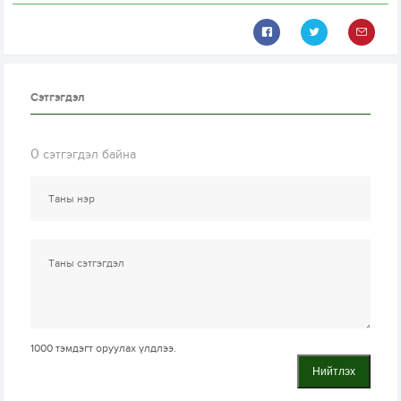
Сэтгэгдэл
0
сэтгэгдэл байна
1000
тэмдэгт оруулах үлдлээ.
Нийтлэх