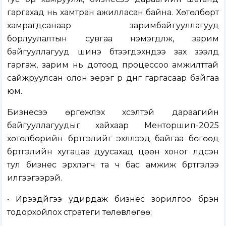
гаргахад нь хамтран ажилласан байна. Хөтөлбөрт
хамрагдсанаар заримбайгууллагууд
борлуулалтын сувгаа нэмэгдүүлж, зарим
байгууллагууд шинэ бүтээгдэхүүнүүдээ зах зээлд
гаргаж, зарим нь дотоод процессоо амжилттай
сайжруулсан олон эерэг үр дүнг гаргасаар байгаа
юм.
Бизнесээ өргөжүүлэх хүсэлтэй дараагийн
байгууллагуудыг хайхаар Менторшип-2025
хөтөлбөрийн бүртгэлийг эхлүүлээд байгаа бөгөөд
бүртгэлийн хугацаа дуусахад цөөн хоног үлдсэн
тул бизнес эрхлэгч та ч бас амжиж бүртгэлээ
илгээгээрэй.
• Ирээдүйгээ удирдаж бизнес зорилгоо бүрэн
тодорхойлох стратеги төлөвлөгөө;