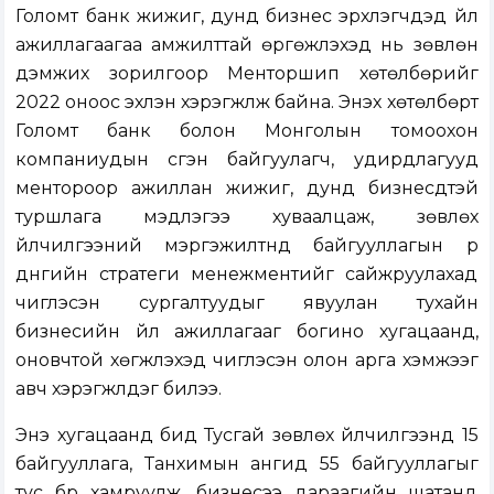
Голомт банк жижиг, дунд бизнес эрхлэгчдэд үйл
ажиллагаагаа амжилттай өргөжүүлэхэд нь зөвлөн
дэмжих зорилгоор Менторшип хөтөлбөрийг
2022 оноос эхлэн хэрэгжүүлж байна. Энэхүү хөтөлбөрт
Голомт банк болон Монголын томоохон
компаниудын үүсгэн байгуулагч, удирдлагууд
ментороор ажиллан жижиг, дунд бизнесүүдтэй
туршлага мэдлэгээ хуваалцаж, зөвлөх
үйлчилгээний мэргэжилтнүүд байгууллагын үр
дүнгийн стратеги менежментийг сайжруулахад
чиглэсэн сургалтуудыг явуулан тухайн
бизнесийн үйл ажиллагааг богино хугацаанд,
оновчтой хөгжүүлэхэд чиглэсэн олон арга хэмжээг
авч хэрэгжүүлдэг билээ.
Энэ хугацаанд бид Тусгай зөвлөх үйлчилгээнд 15
байгууллага, Танхимын ангид 55 байгууллагыг
тус бүр хамруулж, бизнесээ дараагийн шатанд