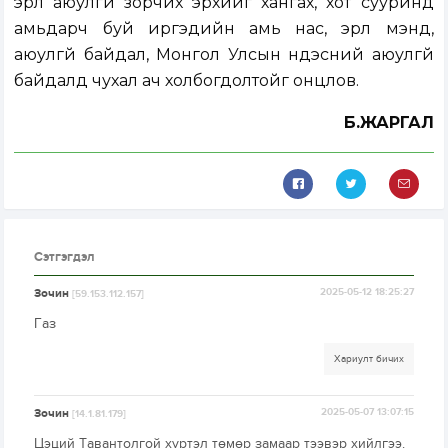
эрүүл аюулгүй зорчих эрхийг хангах, хот сууринд
амьдарч буй иргэдийн амь нас, эрүүл мэнд,
аюулгүй байдал, Монгол Улсын үндэсний аюулгүй
байдалд чухал ач холбогдолтойг онцлов.
Б.ЖАРГАЛ
Сэтгэгдэл
Зочин
2025-05-12 18:25:27
[59.153.112.157]
Газ
Хариулт бичих
Зочин
2025-05-07 13:07:15
[14.1.81.179]
Цэций Тавантолгой хүртэл төмөр замаар тээвэр хийлгээ.