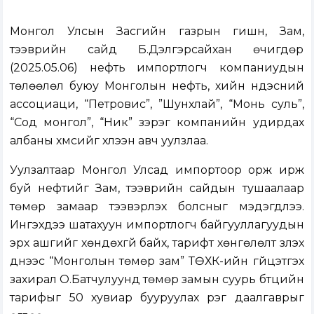
Монгол Улсын Засгийн газрын гишүүн, Зам,
тээврийн сайд Б.Дэлгэрсайхан өчигдөр
(2025.05.06) нефть импортлогч компаниудын
төлөөлөл буюу Монголын нефть, хийн үндэсний
ассоциаци, “Петровис”, ”Шунхлай”, “Монь суль”,
“Сод монгол”, “Ник” зэрэг компанийн удирдах
албаны хүмүүсийг хүлээн авч уулзлаа.
Уулзалтаар Монгол Улсад импортоор орж ирж
буй нефтийг Зам, тээврийн сайдын тушаалаар
төмөр замаар тээвэрлэх болсныг мэдэгдлээ.
Ингэхдээ шатахуун импортлогч байгууллагуудын
эрх ашгийг хөндөхгүй байх, тарифт хөнгөлөлт үзүүлэх
үүднээс “Монголын төмөр зам” ТӨХК-ийн гүйцэтгэх
захирал О.Батчулуунд төмөр замын суурь бүтцийн
тарифыг 50 хувиар бууруулах үүрэг даалгаврыг