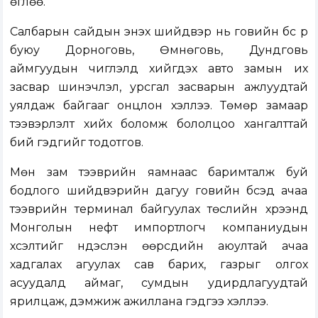
өглөө.
Салбарын сайдын энэхүү шийдвэр нь говийн бүс рүү
буюу Дорноговь, Өмнөговь, Дундговь
аймгуудын чиглэлд хийгдэх авто замын их
засвар шинэчлэл, урсгал засварын ажлуудтай
уялдаж байгааг онцлон хэллээ. Төмөр замаар
тээвэрлэлт хийх боломж бололцоо хангалттай
бий гэдгийг тодотгов.
Мөн зам тээврийн яамнаас баримталж буй
бодлого шийдвэрийн дагуу говийн бүсэд ачаа
тээврийн терминал байгуулах төслийн хүрээнд
Монголын нефт импортлогч компаниудын
хүсэлтийг үндэслэн өөрсдийн аюултай ачаа
хадгалах агуулах сав барих, газрыг олгох
асуудалд аймаг, сумдын удирдлагуудтай
ярилцаж, дэмжиж ажиллана гэдгээ хэллээ.