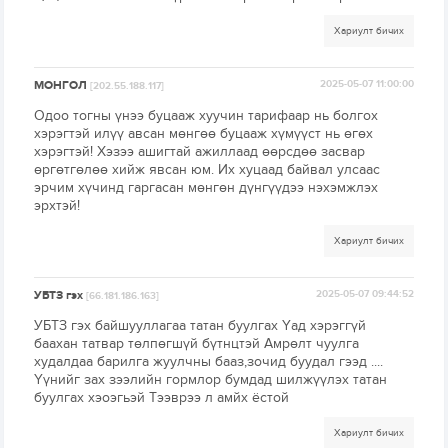
Хариулт бичих
МОНГОЛ
2025-05-07 11:00:00
[202.55.188.117]
Одоо тогны үнээ буцааж хуучин тарифаар нь болгох
хэрэгтэй илүү авсан мөнгөө буцааж хүмүүст нь өгөх
хэрэгтэй! Хэзээ ашигтай ажиллаад өөрсдөө засвар
өргөтгөлөө хийж явсан юм. Их хуцаад байвал улсаас
эрчим хүчинд гаргасан мөнгөн дүнгүүдээ нэхэмжлэх
эрхтэй!
Хариулт бичих
УБТЗ гэх
2025-05-07 09:44:52
[66.181.186.163]
УБТЗ гэх байшууллагаа татан буулгах Үад хэрэггүй
баахан татвар төлпөгшүй бүтнцтэй Амрөлт чуулга
худалдаа барилга жуулчны бааз,зочид буудал гээд ....
Үүнийг зах зээлийн гормлор бумдад шилжүүлэх татан
буулгах хэоэгьэй Тээврээ л амйх ёстой
Хариулт бичих