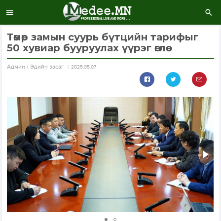
Төмөр замын суурь бүтцийн тарифыг
50 хувиар бууруулах үүрэг өглөө
Aдмин / Эдийн засаг
2025.05.07