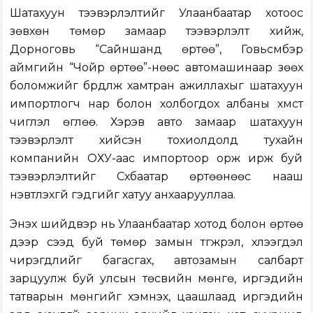
Шатахуун тээвэрлэлтийг Улаанбаатар хотоос
зөвхөн төмөр замаар тээвэрлэлт хийж,
Дорноговь “Сайншанд өртөө”, Говьсүмбэр
аймгийн “Чойр өртөө”-нөөс автомашинаар зөөх
боломжийг бүрдүүлж хамтран ажиллахыг шатахуун
импортлогч нар болон холбогдох албаны хүмүүст
чиглэл өглөө. Хэрэв авто замаар шатахуун
тээвэрлэлт хийсэн тохиолдолд тухайн
компанийн ОХУ-аас импортоор орж ирж буй
тээвэрлэлтийг Сүхбаатар өртөөнөөс нааш
нэвтүүлэхгүй гэдгийг хатуу анхаарууллаа.
Энэхүү шийдвэр нь Улаанбаатар хотод болон өртөө
дээр үүсээд буй төмөр замын түгжрэл, хүлээгдэл
чирэгдлийг багасгах, автозамын салбарт
зарцуулж буй улсын төсвийн мөнгө, иргэдийн
татварын мөнгийг хэмнэх, цаашлаад иргэдийн