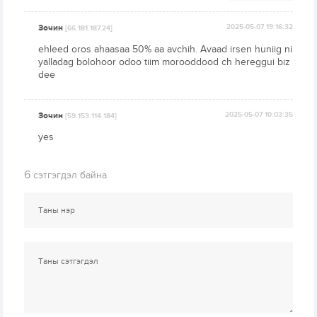
Зочин
2025-05-07 19:16:32
[66.181.187.24]
ehleed oros ahaasaa 50% aa avchih. Avaad irsen huniig ni
yalladag bolohoor odoo tiim morooddood ch hereggui biz
dee
Зочин
2025-05-07 10:03:35
[59.153.114.184]
yes
6
сэтгэгдэл байна