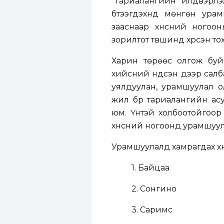
“Тариалангийн үйлдвэрлэ
бүтээгдэхүүнд мөнгөн ура
зааснаар хүнсний ногоон
зорилтот түвшинд хүрсэн тох
Харин төрөөс олгож буй 
хийсний үндсэн дээр салб
уялдуулан, урамшуулал о
жил бүр тариалангийн асу
юм. Үүнтэй холбоотойгоор
хүнсний ногоонд урамшуул
Урамшуулалд хамрагдах хү
1. Байцаа
2. Сонгино
3. Саримс