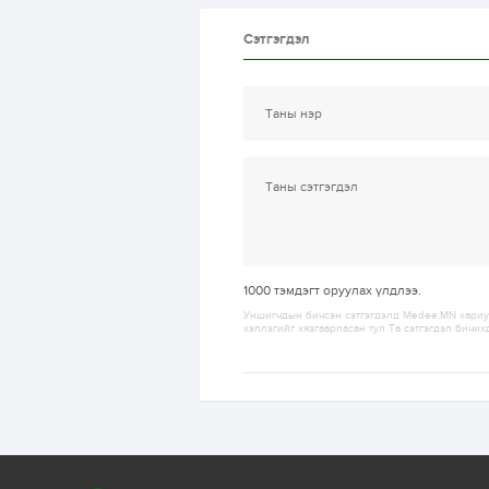
Сэтгэгдэл
1000
тэмдэгт оруулах үлдлээ.
Уншигчдын бичсэн сэтгэгдэлд Medee.MN хариуц
хэллэгийг хязгаарласан тул Та сэтгэгдэл бичих