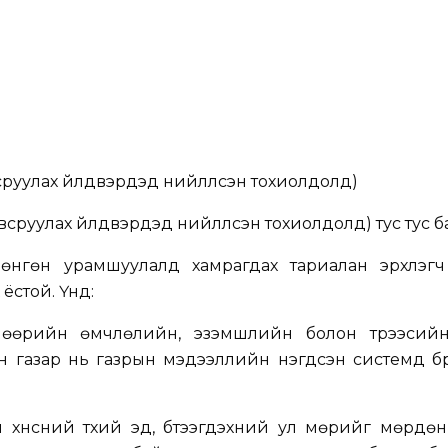
руулах үйлдвэрүүдэд нийлүүлсэн тохиолдолд)
сруулах үйлдвэрүүдэд нийлүүлсэн тохиолдолд) тус тус б
өнгөн урамшуулалд хамрагдах тариалан эрхлэгч
стой. Үүнд:
 өөрийн өмчлөлийн, эзэмшлийн болон түрээсийн
йн газар нь газрын мэдээллийн нэгдсэн системд бү
й хүнсний түүхий эд, бүтээгдэхүүний ул мөрийг мөрдөн