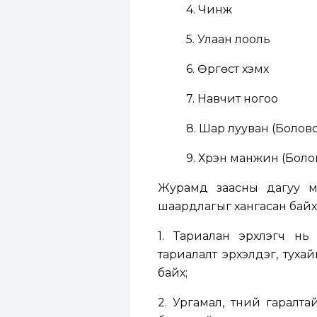
4. Чинжүү
5. Улаан лооль
6. Өргөст хэмх
7. Навчит ногоо
8. Шар лууван (Боловс
9. Хүрэн манжин (Болов
Журамд заасны дагуу м
шаардлагыг хангасан байх ё
1. Тариалан эрхлэгч нь
тариалалт эрхэлдэг, туха
байх;
2. Ургамал, түүний гаралта