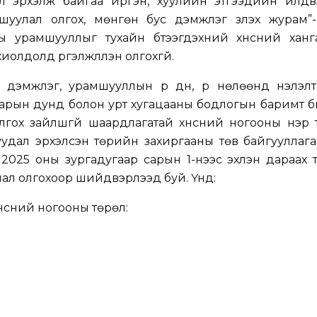
л эрхэлж байгаа иргэн, хуулийн этгээдийн үйлдв
мшуулал олгох, мөнгөн бус дэмжлэг үзүүлэх журам”-
ы урамшууллыг тухайн бүтээгдэхүүний хүнсний хан
иолдолд үргэлжлүүлэн олгохгүй.
дэмжлэг, урамшууллын үр дүн, үр нөлөөнд үнэлэлт
арын дунд болон урт хугацааны бодлогын баримт би
лгох зайлшгүй шаардлагатай хүнсний ногооны нэр 
удал эрхэлсэн төрийн захиргааны төв байгууллага
 2025 оны зургадугаар сарын 1-нээс эхлэн дараах
ал олгохоор шийдвэрлээд буй. Үүнд:
нсний ногооны төрөл: