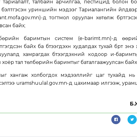
 тариалалт, талбайн арчилгаа, пестицид болон б
т, бэлтгэсэн уриншийн мэдээг Тариалангийн үйлдв
t.mofa.gov.mn)-д тогтмол оруулан хөтөлж бүртгэсэ
всан байх;
бөрийн баримтын систем (e-barimt.mn)-д өөри
гэгдсэн байх ба бүтээгдэхүүн худалдах тухай бүрт эн
шуулалд хамрагдах бүтээгдэхүүний кодоор и-баримтыг
н хоёр тал төлбөрийн баримтыг баталгаажуулсан байх
 хангаж холбогдох мэдээллийг цаг тухайд нь бүр
сэлтээ uramshuulal.gov.mn-д цахимаар илгээж, ура
Б.