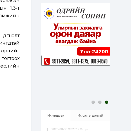
эрлэсэн
эрхлэхэд таатай...
1 өдөр
1
0
ын 1.3-т
Долдугаар сард
гамжийн
709.503 зөрчил
бүртгэгджээ
 дүгнэлт
1 өдөр
0
0
чгүүдтэй
Цалинтай ээжийн 50
мянган төгрөгийн
төрлийг
тэтгэмжийг 500
мянгад хүргэх
 тогтоох
өргөдөлд санал авч
эхэлжээ
 төрлийн
1 өдөр
2
0
Б.Түмэн-Өлзий: Олон
улсад хуримтлуулсан
мэдлэг, туршлагаа эх
орныхоо хөгжилд
зориулна
1 өдөр
0
0
Алтны үнэ дөрвөн
улирал дараалан
өсөж байна
Их уншсан
Их сэтгэгдэлтэй
2026-08-08 11:32:31 / Спорт
1 өдөр
0
0