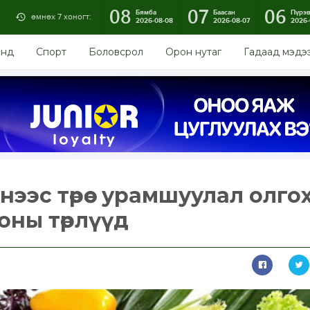
08
07
06
Бямба
Баасан
Пүрэ
өмнөх 7 хоногт:
2026-08-08
2026-08-07
2026-
энд
Спорт
Боловсрол
Орон нутаг
Гадаад мэдэ
нээс төрөөс урамшуулал олго
оны төрлүүд