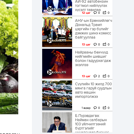
АИ-92 автобензин
тогтмол нийлүүлэх
хүсэлт тавилаа
12 цаг
0
0
АНУ-ын Ерөнхийлөгч
Дональд Трамп
цэргийн гэр бүлийг
дэмжих шинэ комисс
байгууллаа
13 цаг
0
0
Найрааны бөхчүүд
нийгмийн шившиг
болон гадуурхагдаж
эхэллээ
13 цаг
2
0
Сүүлийн 10 жилд 700
мянга гаруй суудлын
авто машин
импортолжээ
1 өдөр
0
0
Б.Пүрэвдагва:
Найман салбарын
103 үйлчилгээний
бүртгэлийг
цуцалснаар бизнес