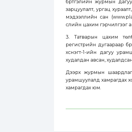
бүртгэлийн журмын дагуу
зарцуулалт, ургац хураал
мэдээллийн сан (www.plan
үүслийн цахим гэрчилгээг а
3. Татварын цахим төл
регистрийн дугаараар бүрт
хүснэгт-1-ийн дагуу урам
худалдан авсан, худалдса
Дээрх журмын шаардлагыг
урамшуулалд хамрагдах хү
хамрагдах юм.