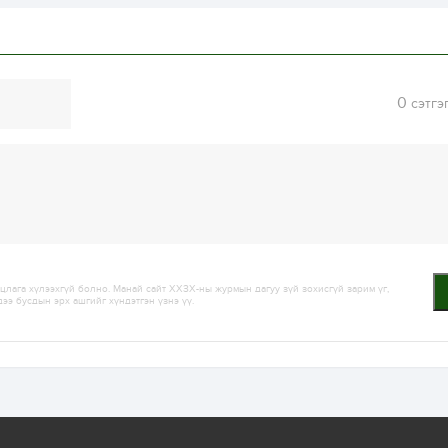
0
сэтгэ
лага хүлээхгүй болно. Манай сайт ХХЗХ-ны журмын дагуу зүй зохисгүй зарим үг,
дээ бусдын эрх ашгийг хүндэтгэн үзнэ үү.