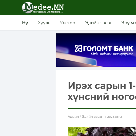
Нүүр
Хууль
Улстөр
Эдийн засаг
Эрүүл м
Ирэх сарын 1-
хүнсний ного
Aдмин / Эдийн засаг
2025.05.12