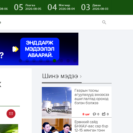
05
04
03
в
Лхагва
Мягмар
Даваа
08-06
2026-08-05
2026-08-04
2026-08-03
э
Шинэ мэдээ
х
Газрын тосны
агуулахууд эхнээсээ
ашиглалтад ороход
бэлэн болжээ
8 цаг
0
0
Ерөнхий сайд
БНХАУ-аас сар бүр
12-15 мянган тонн