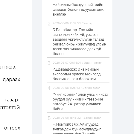
Найрааны бөхчүүд нийгмийн
Худалдагч
шившиг болон гадуурхагдаж
Н.Амарзаяа:
эхэллээ
Дэлгүүрийн 32
хуудастай өрийн
дэвтэр долоо хоногт
2026-08-06 10:32:53 / Улстөр
л дүүрдэг
Б.Баярбаатар: Төсвийн
1 өдөр
0
0
шинэчлэл хийхгүй, урсгал
Б.Хулан дэлхийн
зардлаа үргэлжлүүлэн тэлээд
аварга боллоо
байвал ойрын жилүүдэд улсын
төсөв энэ ачааллаа даахгүй
болно
1 өдөр
0
0
2026-08-07 09:45:04 / Эдийн засаг
агтжээ.
Р.Даваадорж: Энэ намрын
Р.Даваадорж: Энэ
намрын экспортын
экспортын орлого Монголд
орлого Монголд
 дараах
боломж олгож болох юм
боломж олгож болох
юм
2026-08-06 11:26:43 / Эдийн засаг
1 өдөр
0
2
“Чингис хаан” олон улсын нисэх
 газарт
буудал руу нийтийн тээврийн
Автомашины улсын
автобус 24 цагаар үйлчилж
дугаар сондгой
ртгэлтэй
байна
тоогоор төгссөн бол
өнөөдөр шатахуун
авна
2026-08-06 16:45:32 / Эдийн засаг
Н.Номтойбаяр: Аймгуудад
1 өдөр
0
0
 тогтоох
тулгамдаж буй асуудлуудыг
Н.Номтойбаяр: