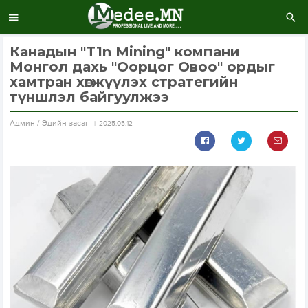
Канадын "T1n Mining" компани
Монгол дахь "Оорцог Овоо" ордыг
хамтран хөгжүүлэх стратегийн
түншлэл байгуулжээ
Aдмин / Эдийн засаг
2025.05.12