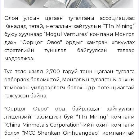
Олон улсын цагаан тугалганы ассоциациас
Канадад төвтэй, металлын хайгуулын “T1n Mining”
буюу хуучнаар “Mogul Ventures” компани Монгол
дахь "Оорцог Овоо" ордыг хамтран хөгжүүлэх
стратегийн түншлэл байгуулсан талаар
мэдээлжээ.
Тус төслөөс жилд 2,700 гаруй тонн цагаан тугалга
олборлох боломжтой, Монголын тугалганы анхны
томоохон үйлдвэрлэгч болох өндөр потенциалтай
гэж үзсэн байна.
"Оорцог Овоо" орд байрладаг хайгуулын
лицензийг эзэмшиж буй “T1n Mining” компани
“China Minmetals Corporation”-ийн охин компани
болох “MCC Shenkan Qinhuangdao” компанитай