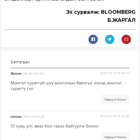
Эх сурвалж: BLOOMBERG
Б.ЖАРГАЛ
Сэтгэгдэл
Зочин
2025-05-12 16:05:57
[66.181.178.101]
Монгол сураггүй шүү.монголын баялгыг иэхэд монгол
сураггү гхо
Хариулт бичих
почин
2025-05-12 13:23:46
[202.126.93.21]
51 хувь улс авах бол гэрээ байгуулж болно
Хариулт бичих