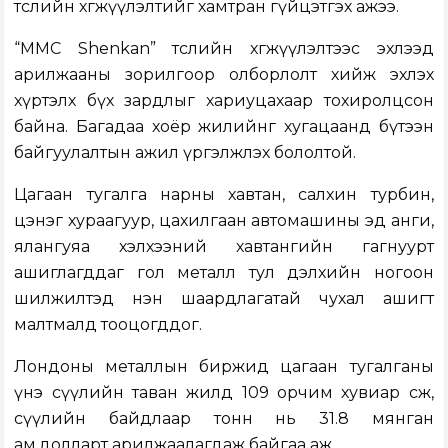
төслийн хөгжүүлэлтийг хамтран гүйцэтгэх ажээ.
“MMC Shenkan” төслийн хөгжүүлэлтээс эхлээд
арилжааны зорилгоор олборлолт хийж эхлэх
хүртэлх бүх зардлыг хариуцахаар тохиролцсон
байна. Багадаа хоёр жилийнг хугацаанд бүтээн
байгуулалтын ажил үргэлжлэх бололтой.
Цагаан тугалга нарны хавтан, салхин турбин,
цэнэг хураагуур, цахилгаан автомашины эд анги,
ялангуяа хэлхээний хавтангийн гагнуурт
ашиглагддаг гол металл тул дэлхийн ногоон
шилжилтэд нэн шаардлагатай чухал ашигт
малтмалд тооцогддог.
Лондоны металлын биржид цагаан тугалганы
үнэ сүүлийн таван жилд 109 орчим хувиар өсөж,
сүүлийн байдлаар тонн нь 31.8 мянган
ам.долларт арилжаалагдаж байгаа аж.