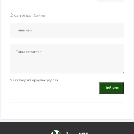
2
сэтгэгдэл байна
1000
тэмдэгт оруулах үлдлээ.
Нийтлэх